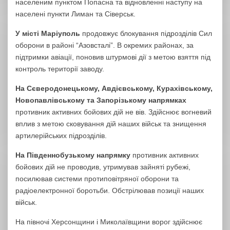
населеним пунктом Попасна та відновленні наступу на
населені пункти Лиман та Сіверськ.
У місті Маріуполь
продовжує блокування підрозділів Сил
оборони в районі “Азовсталі”. В окремих районах, за
підтримки авіації, поновив штурмові дії з метою взяття під
контроль території заводу.
На Сєверодонецькому, Авдієвському, Курахівському,
Новопавлівському та Запорізькому напрямках
противник активних бойових дій не вів. Здійснює вогневий
вплив з метою сковування дій наших військ та знищення
артилерійських підрозділів.
На Південнобузькому напрямку
противник активних
бойових дій не проводив, утримував зайняті рубежі,
посилював системи протиповітряної оборони та
радіоелектронної боротьби. Обстрілював позиції наших
військ.
На півночі Херсонщини і Миколаївщини ворог здійснює