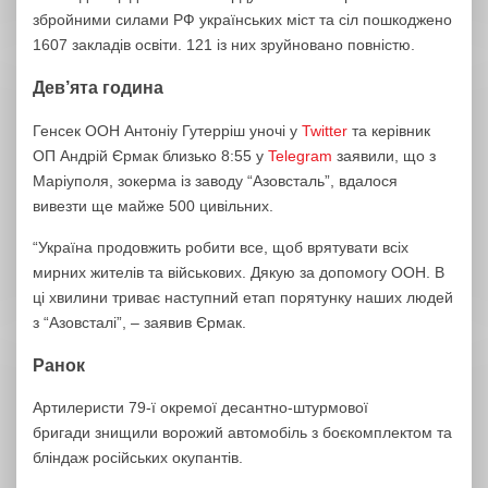
збройними силами РФ українських міст та сіл пошкоджено
1607 закладів освіти. 121 із них зруйновано повністю.
Дев’ята година
Генсек ООН Антоніу Гутерріш уночі у
Twitter
та керівник
ОП Андрій Єрмак близько 8:55 у
Telegram
заявили, що з
Маріуполя, зокерма із заводу “Азовсталь”, вдалося
вивезти ще майже 500 цивільних.
“Україна продовжить робити все, щоб врятувати всіх
мирних жителів та військових. Дякую за допомогу ООН. В
ці хвилини триває наступний етап порятунку наших людей
з “Азовсталі”, – заявив Єрмак.
Ранок
Артилеристи 79-ї окремої десантно-штурмової
бригади знищили ворожий автомобіль з боєкомплектом та
бліндаж російських окупантів.