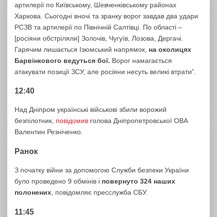
артилерії по Київському, Шевченківському районах
Харкова. Сьогодні вночі та зранку ворог завдав два удари
РСЗВ та артилерії по Північній Салтівці. По області –
[росіяни обстріляли] Золочів, Чугуїв, Лозова, Дергачі.
Гарячим лишається Ізюмський напрямок,
на околицях
Барвінкового ведуться бої.
Ворог намагається
атакувати позиції ЗСУ, але росіяни несуть великі втрати”.
12:40
Над Дніпром українські військові збили ворожий
безпілотник,
повідомив
голова Дніпропетровської ОВА
Валентин Резніченко.
Ранок
З початку війни за допомогою Служби безпеки України
було проведено 9 обмінів і
повернуто 324 наших
полонених
, повідомляє пресслужба СБУ.
11:45