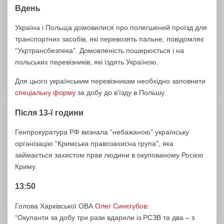
Вдень
Україна і Польща домовилися про полегшений проїзд для
транспортних засобів, які перевозять пальне, повідомляє
“Укртрансбезпека”. Домовленість поширюється і на
польських перевізників, які їздять Україною.
Для цього українським перевізникам необхідно заповнити
спеціальну форму
за добу до в’їзду в Польшу.
Після 13-ї години
Генпрокуратура РФ визнала “небажаною” українську
організацію “Кримська правозахисна група”, яка
займається захистом прав людини в окупованому Росією
Криму.
13:50
Голова Харківської ОВА
Олег Синєгубов:
“Окупанти за добу три рази вдарили із РСЗВ та два – з