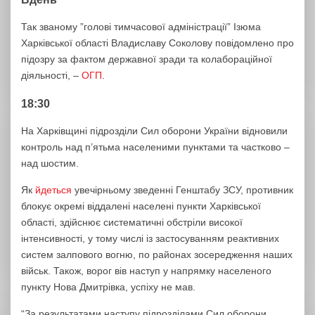
Так званому ”голові тимчасової адміністрації” Ізюма
Харківської області Владиславу Соколову повідомлено про
підозру за фактом державної зради та колабораційної
діяльності, –
ОГП
.
18:30
На Харківщині підрозділи Сил оборони України відновили
контроль над п’ятьма населеними пунктами та частково –
над шостим.
Як
йдеться
увечірньому зведенні Генштабу ЗСУ, противник
блокує окремі віддалені населені пункти Харківської
області, здійснює систематичні обстріли високої
інтенсивності, у тому числі із застосуванням реактивних
систем залпового вогню, по районах зосередження наших
військ. Також, ворог вів наступ у напрямку населеного
пункту Нова Дмитрівка, успіху не мав.
“За результатами наступу підрозділами Сил оборони