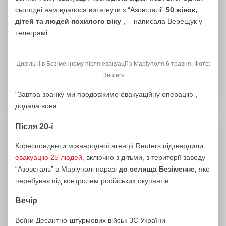
сьогодні нам вдалося витягнути з “Азовсталі”
50 жінок,
дітей та людей похилого віку
”, – написала Верещук у
телеграмі.
Цивільні в Безіменному після евакуації з Маріуполя 6 травня. Фото:
Reuters
“
Завтра зранку ми продовжимо евакуаційну операцію”, –
додала вона.
Після 20-ї
Кореспонденти міжнародної агенції Reuters підтвердили
евакуацію 25 людей,
включно з дітьми, з території заводу
“Азовсталь” в Маріуполі наразі
до селища Безіменне,
яке
перебуває під контролем російських окупантів.
Вечір
Воїни Десантно-штурмових військ ЗС України