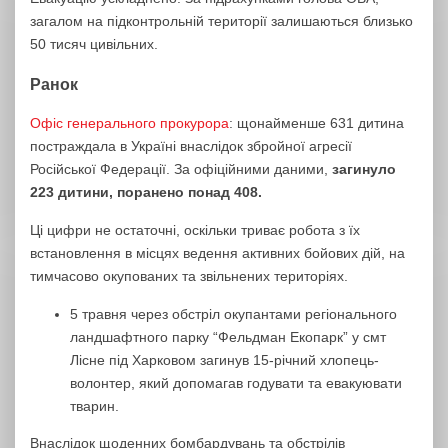
загалом на підконтрольній території залишаються близько
50 тисяч цивільних.
Ранок
Офіс генерального прокурора
: щонайменше 631 дитина
постраждала в Україні внаслідок збройної агресії
Російської Федерації. За офіційними даними,
загинуло
223 дитини, поранено понад 408.
Ці цифри не остаточні, оскільки триває робота з їх
встановлення в місцях ведення активних бойових дій, на
тимчасово окупованих та звільнених територіях.
5 травня через обстріл окупантами регіонального
ландшафтного парку “Фельдман Екопарк” у смт
Лісне під Харковом загинув 15-річний хлопець-
волонтер, який допомагав годувати та евакуювати
тварин.
Внаслідок щоденних бомбардувань та обстрілів