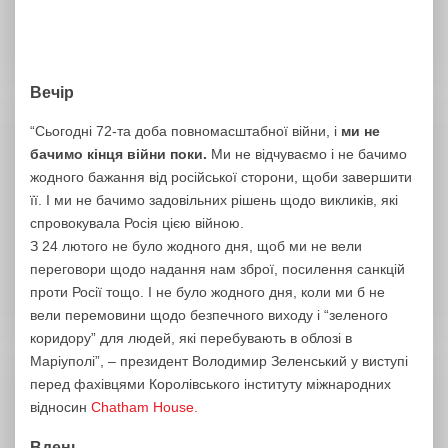
Вечір
“Сьогодні 72-та доба повномасштабної війни, і
ми не
бачимо кінця війни поки.
Ми не відчуваємо і не бачимо
жодного бажання від російської сторони, щоби завершити
її. І ми не бачимо задовільних рішень щодо викликів, які
спровокувала Росія цією війною.
З 24 лютого не було жодного дня, щоб ми не вели
переговори щодо надання нам зброї, посилення санкцій
проти Росії тощо. І не було жодного дня, коли ми б не
вели перемовини щодо безпечного виходу і “зеленого
коридору” для людей, які перебувають в облозі в
Маріуполі”, – президент Володимир Зеленський у виступі
перед фахівцями Королівського інституту міжнародних
відносин
Chatham House.
Вдень