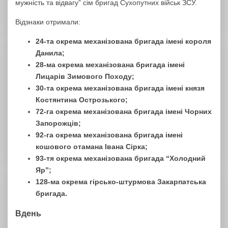
мужність та відвагу” сім бригад Сухопутних військ ЗСУ.
Відзнаки отримали:
24-та окрема механізована бригада імені короля
Данила;
28-ма окрема механізована бригада імені
Лицарів Зимового Походу;
30-та окрема механізована бригада імені князя
Костянтина Острозького;
72-га окрема механізована бригада імені Чорних
Запорожців;
92-га окрема механізована бригада імені
кошового отамана Івана Сірка;
93-тя окрема механізована бригада “Холодний
Яр”;
128-ма окрема гірсько-штурмова Закарпатська
бригада.
Вдень