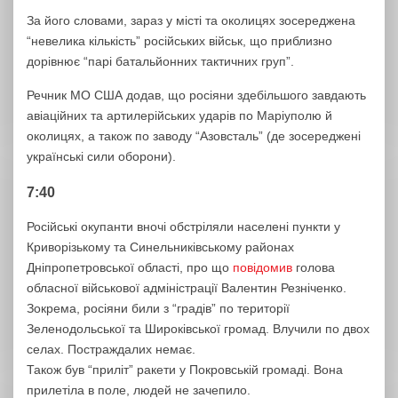
За його словами, зараз у місті та околицях зосереджена
“невелика кількість” російських військ, що приблизно
дорівнює “парі батальйонних тактичних груп”.
Речник МО США додав, що росіяни здебільшого завдають
авіаційних та артилерійських ударів по Маріуполю й
околицях, а також по заводу “Азовсталь” (де зосереджені
українські сили оборони).
7:40
Російські окупанти вночі обстріляли населені пункти у
Криворізькому та Синельниківському районах
Дніпропетровської області, про що
повідомив
голова
обласної військової адміністрації Валентин Резніченко.
Зокрема, росіяни били з “градів” по території
Зеленодольської та Широківської громад. Влучили по двох
селах. Постраждалих немає.
Також був “приліт” ракети у Покровській громаді. Вона
прилетіла в поле, людей не зачепило.