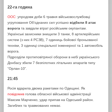
22-га година
ООС
: упродовж доби 6 травня військовослужбовці
угруповання Об’єднаних сил успішно
відбили 8 атак
ворога
та завдали втрат російським окупантам.
Українські захисники знищили 3 танки, 8 артилерійських
систем (з них 4 РСЗВ), 7 одиниць бойової броньованої
техніки, 3 одиниці спеціальної інженерної та 1 автомобіль
ворога.
Підрозділи протиповітряної оборони в небі українського
Донбасу збили 7 безпілотних літальних апаратів типу
“Орлан-10”.
21:45
Росія вдарила двома ракетами по Одещині. Як
повідомив
голова обласної військової адміністрації
Максим Марченко, удар припав на Одеський район.
Загиблих та травмованих немає.