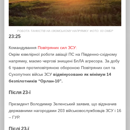
РОБОТА ТАНКІСТІВ НА ІЗЮМСЬКОМУ НАПРЯМКУ. ФОТО: 93 ОМБР
23:25
Командування
Повітряних сил ЗСУ:
Окрім ювелірної роботи авіації ПС на Південно-східному
напрямку, маємо чергові знищені БпЛА агресора. За добу
6 травня протиповітряною обороною Повітряних сил та
Сухопутних військ ЗСУ
відмінусовано як мінімум 14
безпілотників “Орлан-10”.
Після 23-ї
Президент Володимир Зеленський заявив, що відзначив
державними нагородами 203 військовослужбовців ЗСУ і 16
– ГУР.
Післі 23-ї