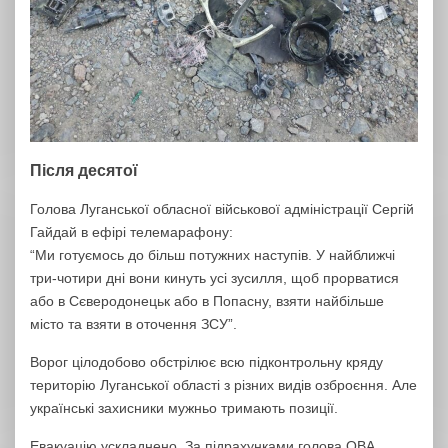
Після десятої
Голова Луганської обласної військової адміністрації Сергій
Гайдай в ефірі телемарафону:
“Ми готуємось до більш потужних наступів. У найближчі
три-чотири дні вони кинуть усі зусилля, щоб прорватися
або в Сєверодонецьк або в Попасну, взяти найбільше
місто та взяти в оточення ЗСУ”.
Ворог цілодобово обстрілює всю підконтрольну кряду
територію Луганської області з різних видів озброєння. Але
українські захисники мужньо тримають позиції.
Евакуацію ускладнено. За підрахунками голова ОВА,