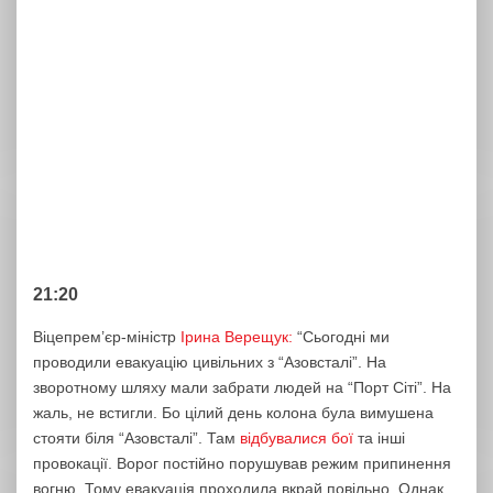
21:20
Віцепрем’єр-міністр
Ірина Верещук:
“Сьогодні ми
проводили евакуацію цивільних з “Азовсталі”. На
зворотному шляху мали забрати людей на “Порт Сіті”. На
жаль, не встигли. Бо цілий день колона була вимушена
стояти біля “Азовсталі”. Там
відбувалися бої
та інші
провокації. Ворог постійно порушував режим припинення
вогню. Тому евакуація проходила вкрай повільно. Однак