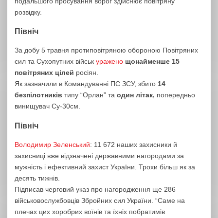
подальшого просування ворог здійснює повітряну
розвідку.
Північ
За добу 5 травня протиповітряною обороною Повітряних
сил та Сухопутних військ
уражено
щонайменше 15
повітряних цілей
росіян.
Як зазначили в Командуванні ПС ЗСУ, збито
14
безпілотників
типу “Орлан” та
один літак,
попередньо
винищувач Су-30см.
Північ
Володимир Зеленський
: 11 672 наших захисники й
захисниці вже відзначені державними нагородами за
мужність і ефективний захист України. Трохи більш як за
десять тижнів.
Підписав черговий указ про нагородження ще 286
військовослужбовців Збройних сил України. “Саме на
плечах цих хоробрих воїнів та їхніх побратимів