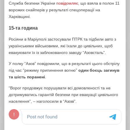
Служба безпеки України
повідомляє
, що взяла в полон 11
ворожих снайперів у результаті спецоперації на
Харківщині.
15-та година
Росіяни в Маріуполі застосували ПТРК та підбили авто з
українськими військовими, які їхали до цивільних, щоб
евакуювати їх із заблокованого заводу “Азовсталь”.
У полку “Азов” повідомили, що в
результаті цього обстрілу
під час “режиму припинення вогню”
один боєць загинув
та шість поранені
.
“Ворог продовжує порушувати всі домовленості та не
дотримуватись гарантій безпеки при евакуації цивільного
населення”, – наголосили в “Азові”.