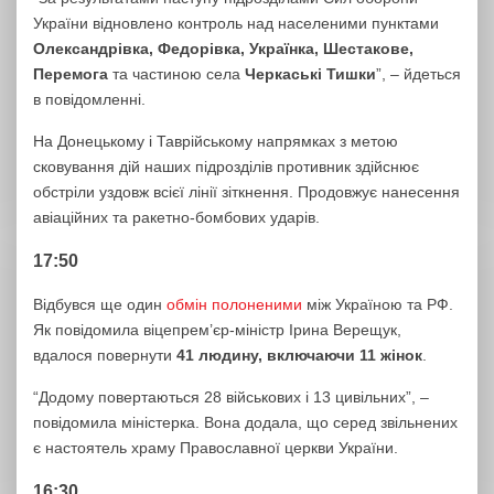
України відновлено контроль над населеними пунктами
Олександрівка, Федорівка, Українка, Шестакове,
Перемога
та частиною села
Черкаські Тишки
”, – йдеться
в повідомленні.
На Донецькому і Таврійському напрямках з метою
сковування дій наших підрозділів противник здійснює
обстріли уздовж всієї лінії зіткнення. Продовжує нанесення
авіаційних та ракетно-бомбових ударів.
17:50
Відбувся ще один
обмін полоненими
між Україною та РФ.
Як повідомила віцепрем’єр-міністр Ірина Верещук,
вдалося повернути
41 людину, включаючи 11 жінок
.
“Додому повертаються 28 військових і 13 цивільних”, –
повідомила міністерка. Вона додала, що серед звільнених
є настоятель храму Православної церкви України.
16:30