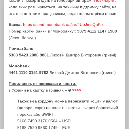
Кошти з пожертв ідуть на гонорари авторам “
Новинарні
“,
коло яких розширюється, на технічну підтримку сайту, на
платню штатним працівникам, редакторам стрічки новин.
Банка:
https://send.monobank.ua/jar/4UoJmsQuKe
Номер картки банки в “Монобанку”:
5375 4112 1147 1508
(Леся Шовкун)
Приватбанк
5363 5423 2086 9861
Лиховій Дмитро Вікторович (гривні)
Monobank
4441 1110 3151 9782
Лиховій Дмитро Вікторович (гривні)
Посилання, як переказати кошти:
з України на картку в гривнях –
₴
>>>>
Також з-за кордону можна переказати кошти у валюті
(долари, євро) на валютні картки – через банківський
переказ або SWIFT.
5168 7450 3176 0504 – USD
5168 7520 9560 1749 – EUR