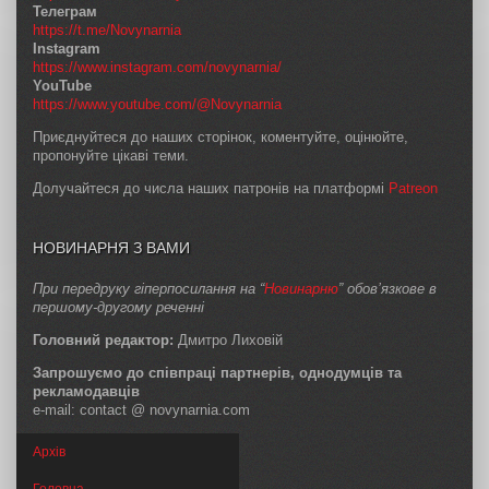
Телеграм
https://t.me/Novynarnia
Instagram
https://www.instagram.com/novynarnia/
YouTube
https://www.youtube.com/@Novynarnia
Приєднуйтеся до наших сторінок, коментуйте, оцінюйте,
пропонуйте цікаві теми.
Долучайтеся до числа наших патронів на платформі
Patreon
НОВИНАРНЯ З ВАМИ
При передруку гіперпосилання на “
Новинарню
” обов’язкове в
першому-другому реченні
Головний редактор:
Дмитро Лиховій
Запрошуємо до співпраці партнерів, однодумців та
рекламодавців
e-mail: contact @ novynarnia.com
Архів