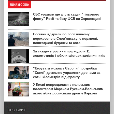
ВІЙНА З РОСІЄЮ
СБС уразили ще шість суден “тіньового
флоту” Росії та базу ФСБ на Херсонщині
Росіяни вдарили по логістичному
перехрестю в Слов’янську: є поранені,
пошкоджені будинки та авто
За тиждень росіяни пошкодили 11
локомотивів і вбили шістьох залізничників
“Керувати можна з Європи”: розробка
“Скелі” дозволяє управляти дронами за
сотні кілометрів від фронту
У Києві попрощалися з польським
волонтером Мареком Русеком-Вольським,
якого вбив російський дрон у Харкові
ПРО САЙТ