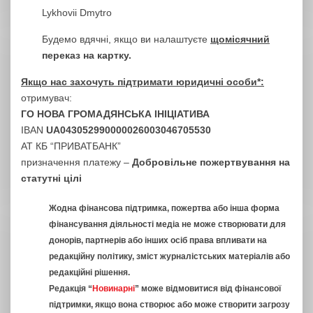
Lykhovii Dmytro
Будемо вдячні, якщо ви налаштуєте
щомісячний
переказ на картку.
Якщо нас захочуть підтримати юридичні особи*:
отримувач:
ГО НОВА ГРОМАДЯНСЬКА ІНІЦІАТИВА
IBAN
UA043052990000026003046705530
АТ КБ “ПРИВАТБАНК”
призначення платежу –
Добровільне пожертвування на
статутні цілі
Жодна фінансова підтримка, пожертва або інша форма
фінансування діяльності медіа не може створювати для
донорів, партнерів або інших осіб права впливати на
редакційну політику, зміст журналістських матеріалів або
редакційні рішення.
Редакція “
Новинарні
” може відмовитися від фінансової
підтримки, якщо вона створює або може створити загрозу