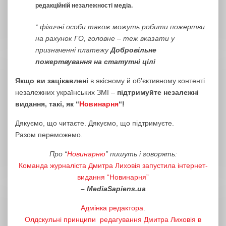
редакційній незалежності медіа.
* фізичні особи також можуть робити пожертви
на рахунок ГО, головне – теж вказати у
призначенні платежу
Добровільне
пожертвування на статутні цілі
Якщо ви зацікавлені
в якісному й об’єктивному контенті
незалежних українських ЗМІ –
підтримуйте незалежні
видання, такі, як “
Новинарня
“!
Дякуємо, що читаєте. Дякуємо, що підтримуєте.
Разом переможемо.
Про “
Новинарню
” пишуть і говорять:
Команда журналіста Дмитрa Лиховія запустила інтернет-
видання “Новинарня”
– MediaSapiens.ua
Адмінка редактора.
Олдскульні принципи редагування Дмитра Лиховія в