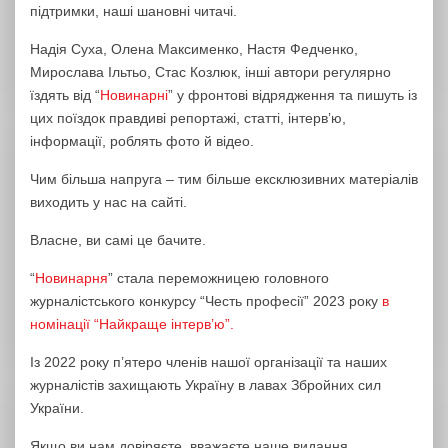
підтримки, наші шановні читачі.
Надія Суха, Олена Максименко, Настя Федченко,
Мирослава Ільтьо, Стас Козлюк, інші автори регулярно
їздять від “
Новинарні
” у фронтові відрядження та пишуть із
цих поїздок правдиві репортажі, статті, інтерв’ю,
інформації, роблять фото й відео.
Чим більша напруга – тим більше ексклюзивних матеріалів
виходить у нас на сайті.
Власне, ви самі це бачите.
“
Новинарня
” стала переможницею головного
журналістського конкурсу “Честь професії” 2023 року
в
номінації “Найкраще інтерв’ю”.
Із 2022 року п’ятеро членів нашої організації та наших
журналістів захищають Україну в лавах Збройних сил
України.
Якщо ви нам довіряєте, вважаєте наше видання