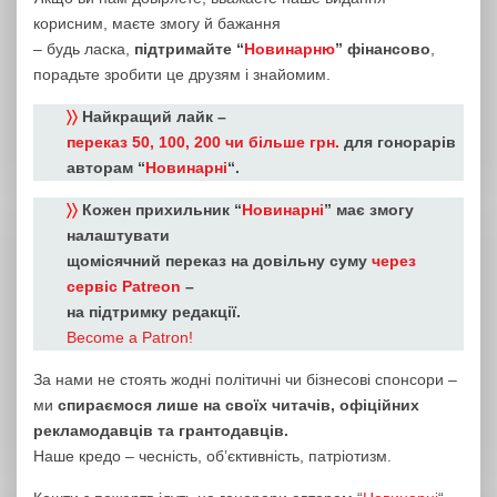
корисним, маєте змогу й бажання
– будь ласка,
підтримайте “
Новинарню
” фінансово
,
порадьте зробити це друзям і знайомим.
〉〉
Найкращий лайк –
переказ 50, 100, 200 чи більше грн.
для гонорарів
авторам “
Новинарні
“.
〉〉
Кожен прихильник “
Новинарні
” має змогу
налаштувати
щомісячний переказ на довільну суму
через
сервіс Patreon
–
на підтримку редакції.
Become a Patron!
За нами не стоять жодні політичні чи бізнесові спонсори –
ми
спираємося лише на своїх читачів, офіційних
рекламодавців та грантодавців.
Наше кредо – чесність, об’єктивність, патріотизм.