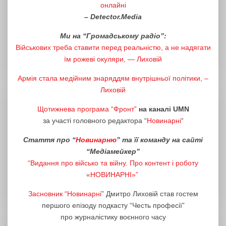
онлайні
– Detector.Media
Ми на “Громадському радіо”:
Військових треба ставити перед реальністю, а не надягати
їм рожеві окуляри, — Лиховій
Армія стала медійним знаряддям внутрішньої політики, –
Лиховій
Щотижнева програма “Фронт”
на каналі UMN
за участі головного редактора “
Новинарні
“
Стаття про “
Новинарню
” та її команду на сайті
“Медіамейкер”
“Видання про військо та війну. Про контент і роботу
«НОВИНАРНІ»”
Засновник “
Новинарні
” Дмитро Лиховій став гостем
першого епізоду подкасту “Честь професії”
про журналістику воєнного часу