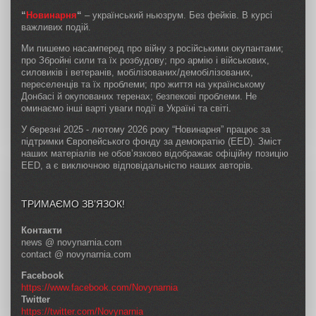
“
Новинарня
“
– український ньюзрум. Без фейків. В курсі
важливих подій.
Ми пишемо насамперед про війну з російськими окупантами;
про Збройні сили та їх розбудову; про армію і військових,
силовиків і ветеранів, мобілізованих/демобілізованих,
переселенців та їх проблеми; про життя на українському
Донбасі й окупованих теренах; безпекові проблеми. Не
оминаємо інші варті уваги події в Україні та світі.
У березні 2025 - лютому 2026 року “Новинарня” працює за
підтримки Європейського фонду за демократію (EED). Зміст
наших матеріалів не обов’язково відображає офіційну позицію
EED, а є виключною відповідальністю наших авторів.
ТРИМАЄМО ЗВ’ЯЗОК!
Контакти
news @ novynarnia.com
contact @ novynarnia.com
Facebook
https://www.facebook.com/Novynarnia
Twitter
https://twitter.com/Novynarnia