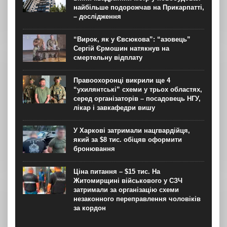
найбільше подорожчав на Прикарпатті,
– дослідження
“Вирок, як у Євсюкова”: “азовець”
Сергій Єрмошин натякнув на
смертельну відплату
Правоохоронці викрили ще 4
“ухилянтські” схеми у трьох областях,
серед організаторів – посадовець НГУ,
лікар і завкафедри вишу
У Харкові затримали нацгвардійця,
який за $8 тис. обіцяв оформити
бронювання
Ціна питання – $15 тис. На
Житомирщині військового у СЗЧ
затримали за організацію схеми
незаконного переправлення чоловіків
за кордон