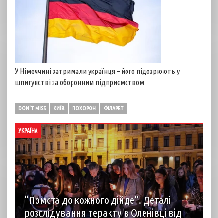
У Німеччині затримали українця – його підозрюють у
шпигунстві за оборонним підприємством
DON'T MISS
КИЇВ
ПОХОРОН
ФІЛАРЕТ
УКРАЇНА
“Помста до кожного дійде”. Деталі
розслідування теракту в Оленівці від