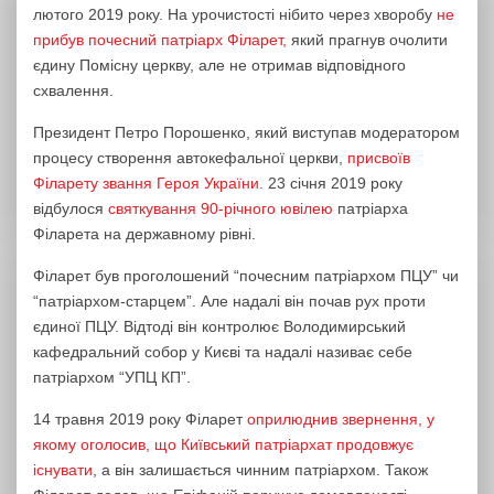
лютого 2019 року. На урочистості нібито через хворобу
не
прибув почесний патріарх Філарет,
який прагнув очолити
єдину Помісну церкву, але не отримав відповідного
схвалення.
Президент Петро Порошенко, який виступав модератором
процесу створення автокефальної церкви,
присвоїв
Філарету звання Героя України.
23 січня 2019 року
відбулося
святкування 90-річного ювілею
патріарха
Філарета на державному рівні.
Філарет був проголошений “почесним патріархом ПЦУ” чи
“патріархом-старцем”. Але надалі він почав рух проти
єдиної ПЦУ. Відтоді він контролює Володимирський
кафедральний собор у Києві та надалі називає себе
патріархом “УПЦ КП”.
14 травня 2019 року Філарет
оприлюднив звернення, у
якому оголосив, що Київський патріархат продовжує
існувати
, а він залишається чинним патріархом. Також