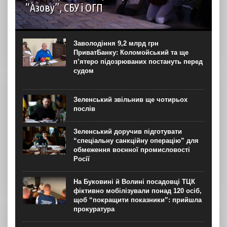
“Азову”, СБУ і ОГП
автор: Наталія Терамае 28 липня рідні вцілілих
“азовців” в Оленівці виступили із шокуючою заявою.
Мовляв, списки полонених у “бараці 200”, де стався
Заволодіння 9,2 млрд грн
вибух, укладав полонений представник корпусу. Заява...
ПриватБанку: Коломойський та ще
п’ятеро підозрюваних постануть перед
судом
Зеленський звільнив ще чотирьох
послів
Зеленський доручив підготувати
“спеціальну санкційну операцію” для
обмеження воєнної промисловості
Росії
На Буковині й Волині посадовці ТЦК
фіктивно мобілізували понад 120 осіб,
щоб “покращити показники”: прийшла
прокуратура