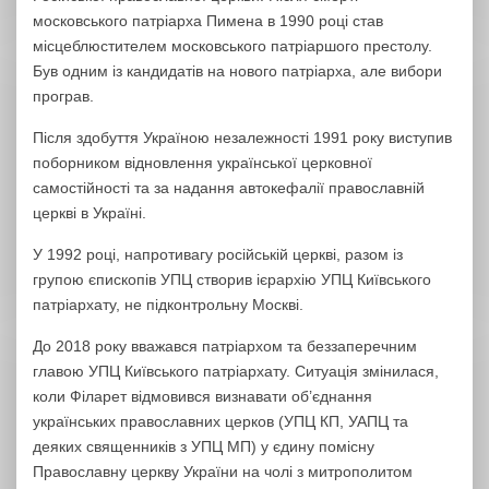
московського патріарха Пимена в 1990 році став
місцеблюстителем московського патріаршого престолу.
Був одним із кандидатів на нового патріарха, але вибори
програв.
Після здобуття Україною незалежності 1991 року виступив
поборником відновлення української церковної
самостійності та за надання автокефалії православній
церкві в Україні.
У 1992 році, напротивагу російській церкві, разом із
групою єпископів УПЦ створив ієрархію УПЦ Київського
патріархату, не підконтрольну Москві.
До 2018 року вважався патріархом та беззаперечним
главою УПЦ Київського патріархату. Ситуація змінилася,
коли Філарет відмовився визнавати об’єднання
українських православних церков (УПЦ КП, УАПЦ та
деяких священників з УПЦ МП) у єдину помісну
Православну церкву України на чолі з митрополитом