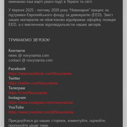
оминаємо інші варті уваги події в Україні та світі.
У березні 2025 - лютому 2026 року “Новинарня” працює за
підтримки Європейського фонду за демократію (EED). Зміст
наших матеріалів не обов’язково відображає офіційну позицію
EED, а є виключною відповідальністю наших авторів.
ТРИМАЄМО ЗВ’ЯЗОК!
Контакти
news @ novynarnia.com
contact @ novynarnia.com
Facebook
https://www.facebook.com/Novynarnia
Twitter
https://twitter.com/Novynarnia
Телеграм
https://t.me/Novynarnia
Instagram
https://www.instagram.com/novynarnia/
YouTube
https://www.youtube.com/@Novynarnia
Приєднуйтеся до наших сторінок, коментуйте, оцінюйте,
пропонуйте цікаві теми.