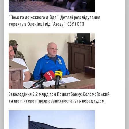
“Помста до кожного дійде”. Деталі розслідування
теракту в Оленівці від “Азову”, СБУ і ОГП
Заволодіння 9,2 млрд грн ПриватБанку: Коломойський
та ще п’ятеро підозрюваних постануть перед судом