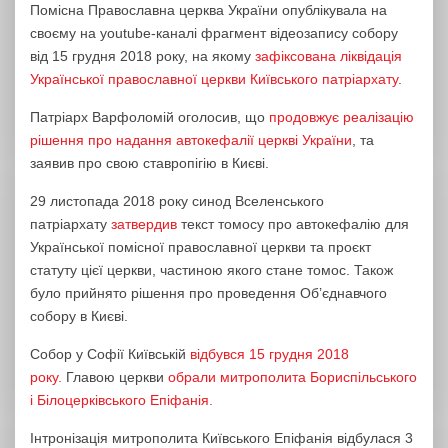
Помісна Православна церква України опублікувала на
своєму на youtube-каналі фрагмент відеозапису собору
від 15 грудня 2018 року, на якому
зафіксована ліквідація
Української православної церкви Київського патріархату
.
Патріарх Варфоломій оголосив, що
продовжує реалізацію
рішення про надання автокефалії церкві України
, та
заявив про свою ставропігію в Києві.
29 листопада 2018 року синод Вселенського
патріархату
затвердив
текст томосу про автокефалію для
Української помісної православної церкви та проєкт
статуту цієї церкви, частиною якого стане томос. Також
було прийнято рішення про проведення Об’єднавчого
собору в Києві.
Собор у Софії Київській
відбувся 15 грудня 2018
року.
Главою церкви
обрали митрополита Бориспільського
і Білоцерківського Епіфанія.
Інтронізація митрополита Київського Епіфанія відбулася 3