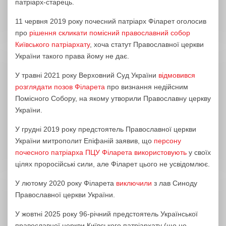
патріарх-старець.
11 червня 2019 року почесний патріарх Філарет оголосив
про
рішення скликати помісний православний собор
Київського патріархату
, хоча статут Православної церкви
України такого права йому не дає.
У травні 2021 року Верховний Суд України
відмовився
розглядати позов Філарета
про визнання недійсним
Помісного Собору, на якому утворили Православну церкву
України.
У грудні 2019 року предстоятель Православної церкви
України митрополит Епіфаній заявив, що
персону
почесного патріарха ПЦУ Філарета використовують
у своїх
цілях проросійські сили, але Філарет цього не усвідомлює.
У лютому 2020 року Філарета
виключили
з лав Синоду
Православної церкви України.
У жовтні 2025 року 96-річний предстоятель Української
православної церкви Київського патріархату (що не