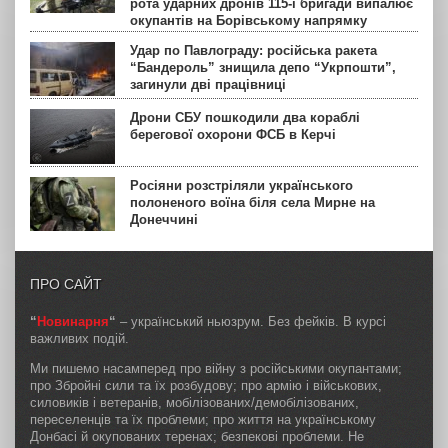
рота ударних дронів 115-ї бригади випалює
окупантів на Борівському напрямку
Удар по Павлограду: російська ракета
“Бандероль” знищила депо “Укрпошти”,
загинули дві працівниці
Дрони СБУ пошкодили два кораблі
берегової охорони ФСБ в Керчі
Росіяни розстріляли українського
полоненого воїна біля села Мирне на
Донеччині
ПРО САЙТ
“
Новинарня
“
– український ньюзрум. Без фейків. В курсі
важливих подій.
Ми пишемо насамперед про війну з російськими окупантами;
про Збройні сили та їх розбудову; про армію і військових,
силовиків і ветеранів, мобілізованих/демобілізованих,
переселенців та їх проблеми; про життя на українському
Донбасі й окупованих теренах; безпекові проблеми. Не