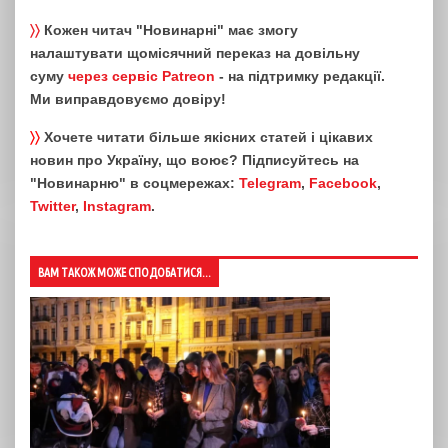
〉〉
Кожен читач "Новинарні" має змогу
налаштувати щомісячний переказ на довільну
суму
через сервіс Patreon
- на підтримку редакції.
Ми виправдовуємо довіру!
〉〉
Хочете читати більше якісних статей і цікавих
новин про Україну, що воює? Підписуйтесь на
"Новинарню" в соцмережах:
Telegram
,
Facebook
,
Twitter
,
Instagram
.
ВАМ ТАКОЖ МОЖЕ СПОДОБАТИСЯ...