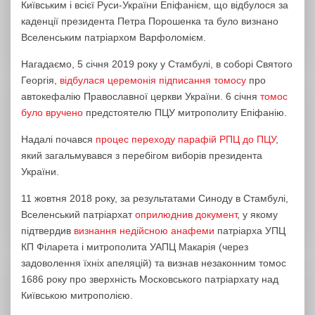
Київським і всієї Руси-України Епіфанієм, що відбулося за
каденції президента Петра Порошенка та було визнано
Вселенським патріархом Варфоломієм.
Нагадаємо, 5 січня 2019 року у Стамбулі, в соборі Святого
Георгія,
відбулася церемонія підписання томосу
про
автокефалію Православної церкви України. 6 січня
томос
було вручено
предстоятелю ПЦУ митрополиту Епіфанію.
Надалі почався
процес переходу парафій РПЦ до ПЦУ
,
який загальмувався з перебігом виборів президента
України.
11 жовтня 2018 року, за результатами Синоду в Стамбулі,
Вселенський патріархат
оприлюднив документ
, у якому
підтвердив
визнання недійсною анафеми
патріарха УПЦ
КП Філарета і митрополита УАПЦ Макарія (через
задоволення їхніх апеляцій) та визнав незаконним томос
1686 року про зверхність Московського патріархату над
Київською митрополією.