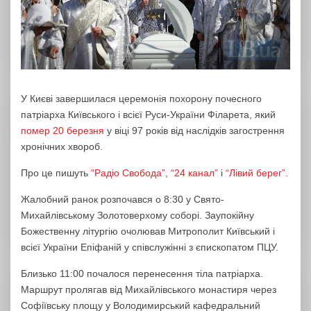
У Києві завершилася церемонія похорону почесного
патріарха Київського і всієї Руси-України Філарета, який
помер 20 березня
у віці 97 років від наслідків загострення
хронічних хвороб.
Про це пишуть
“Радіо Свобода”,
“24 канал”
і
“Лівий берег”
.
Жалобний ранок розпочався о 8:30 у Свято-
Михайлівському Золотоверхому соборі. Заупокійну
Божественну літургію очолював Митрополит Київський і
всієї України Епіфаній у співслужінні з єпископатом ПЦУ.
Близько 11:00 почалося перенесення тіла патріарха.
Маршрут пролягав від Михайлівського монастиря через
Софіївську площу у Володимирський кафедральний