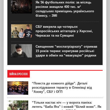
Як 56 футбольних полів: за місяць
росіяни знищили 400 тис. м²
складських приміщень українського
бізнесу, – ЗМІ
СБУ викрила ще чотирьох
проросійських агітаторів у Херсоні,
Черкасах та на Сумщині
Священник “моспатріархату” отримав
15 років тюрми: коригував російські
удари в обмін на “евакуацію” родини
ВІЙНА З РОСІЄЮ
“Помста до кожного дійде”. Деталі
розслідування теракту в Оленівці від
“Азову”, СБУ і ОГП
“Тільки настає ніч — у ворога паніка:
летять “Баба Яга” і новий “Білий вовк”. Як