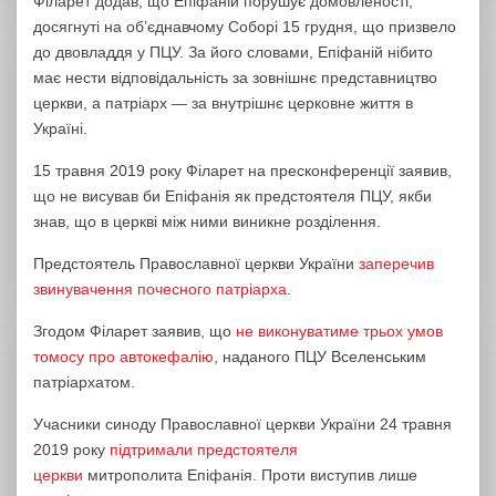
Філарет додав, що Епіфаній порушує домовленості,
досягнуті на об’єднавчому Соборі 15 грудня, що призвело
до двовладдя у ПЦУ. За його словами, Епіфаній нібито
має нести відповідальність за зовнішнє представництво
церкви, а патріарх — за внутрішнє церковне життя в
Україні.
15 травня 2019 року Філарет на пресконференції заявив,
що не висував би Епіфанія як предстоятеля ПЦУ, якби
знав, що в церкві між ними виникне розділення.
Предстоятель Православної церкви України
заперечив
звинувачення почесного патріарха
.
Згодом Філарет заявив, що
не виконуватиме трьох умов
томосу про автокефалію
, наданого ПЦУ Вселенським
патріархатом.
Учасники синоду Православної церкви України 24 травня
2019 року
підтримали предстоятеля
церкви
митрополита Епіфанія. Проти виступив лише