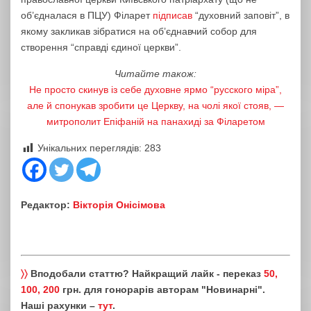
об’єдналася в ПЦУ) Філарет
підписав
“духовний заповіт”, в
якому закликав зібратися на об’єднавчий собор для
створення “справді єдиної церкви”.
Читайте також:
Не просто скинув із себе духовне ярмо “русского міра”,
але й спонукав зробити це Церкву, на чолі якої стояв, —
митрополит Епіфаній на панахиді за Філаретом
Унікальних переглядів:
283
Редактор:
Вікторія Онісімова
〉〉
Вподобали статтю? Найкращий лайк - переказ
50,
100, 200
грн. для гонорарів авторам "Новинарні".
Наші рахунки –
тут
.