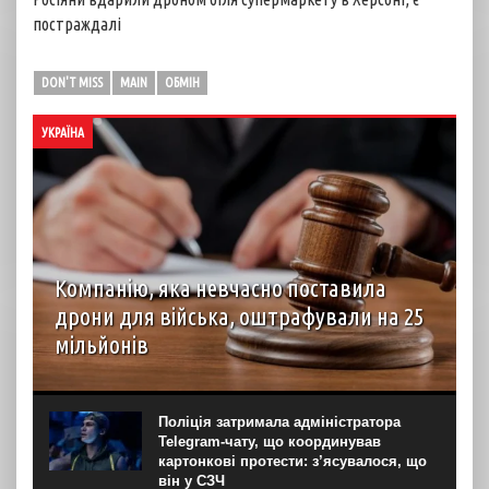
постраждалі
DON'T MISS
MAIN
ОБМІН
УКРАЇНА
Компанію, яка невчасно поставила
дрони для війська, оштрафували на 25
мільйонів
Господарський суд Рівненської області вирішив стягнути
з ТОВ “Домпромбуд” на користь ДП Міністерства
оборони “Агенція оборонних закупівель” 24,88 млн грн за
Поліція затримала адміністратора
невчасно поставлені дрони. Про це свідчить рішення
Telegram-чату, що координував
суду...
картонкові протести: з’ясувалося, що
він у СЗЧ