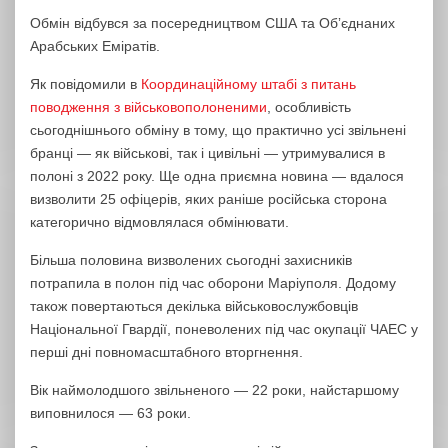
Обмін відбувся за посередництвом США та Обʼєднаних
Арабських Еміратів.
Як повідомили в
Координаційному штабі з питань
поводження з військовополоненими
, особливість
сьогоднішнього обміну в тому, що практично усі звільнені
бранці — як військові, так і цивільні — утримувалися в
полоні з 2022 року. Ще одна приємна новина — вдалося
визволити 25 офіцерів, яких раніше російська сторона
категорично відмовлялася обмінювати.
Більша половина визволених сьогодні захисників
потрапила в полон під час оборони Маріуполя. Додому
також повертаються декілька військовослужбовців
Національної Гвардії, поневолених під час окупації ЧАЕС у
перші дні повномасштабного вторгнення.
Вік наймолодшого звільненого — 22 роки, найстаршому
виповнилося — 63 роки.