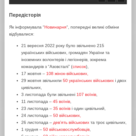
Передісторія
Як інформувала “
Новинарня
“, попередні великі обміни
відбувалися:
21 вересня 2022 року було звільнено 215
українських військових, громадян України та
іноземних волонтерів і легіонерів, зокрема
командирів з “Азовсталі” (
список
),
17 жовтня –
108 жінок-військових,
29 жовтня звільнили
50 українських військових
і двох
цивільних,
3 листопада були звільнені
107 воїнів
,
11 листопада –
45 воїнів
,
23 листопада –
35 воїнів
і один цивільний,
24 листопада –
50 військових,
26 листопада –
дев’ять військових
та троє цивільних,
1 грудня –
50 військовослужбовців
,