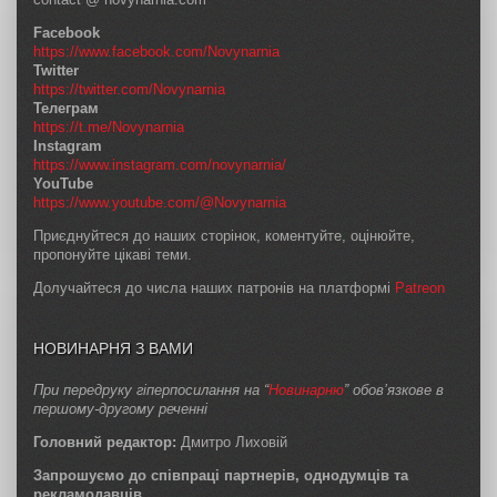
Facebook
https://www.facebook.com/Novynarnia
Twitter
https://twitter.com/Novynarnia
Телеграм
https://t.me/Novynarnia
Instagram
https://www.instagram.com/novynarnia/
YouTube
https://www.youtube.com/@Novynarnia
Приєднуйтеся до наших сторінок, коментуйте, оцінюйте,
пропонуйте цікаві теми.
Долучайтеся до числа наших патронів на платформі
Patreon
НОВИНАРНЯ З ВАМИ
При передруку гіперпосилання на “
Новинарню
” обов’язкове в
першому-другому реченні
Головний редактор:
Дмитро Лиховій
Запрошуємо до співпраці партнерів, однодумців та
рекламодавців