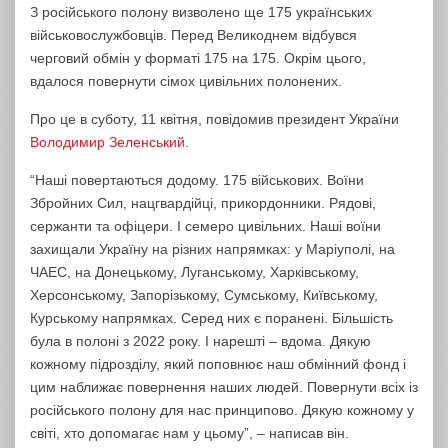
З російського полону визволено ще 175 українських
військовослужбовців. Перед Великоднем відбувся
черговий обмін у форматі 175 на 175. Окрім цього,
вдалося повернути сімох цивільних полонених.
Про це в суботу, 11 квітня, повідомив президент України
Володимир Зеленський
.
“Наші повертаються додому. 175 військових. Воїни
Збройних Сил, нацгвардійці, прикордонники. Рядові,
сержанти та офіцери. І семеро цивільних. Наші воїни
захищали Україну на різних напрямках: у Маріуполі, на
ЧАЕС, на Донецькому, Луганському, Харківському,
Херсонському, Запорізькому, Сумському, Київському,
Курському напрямках. Серед них є поранені. Більшість
була в полоні з 2022 року. І нарешті – вдома. Дякую
кожному підрозділу, який поповнює наш обмінний фонд і
цим наближає повернення наших людей. Повернути всіх із
російського полону для нас принципово. Дякую кожному у
світі, хто допомагає нам у цьому”, – написав він.