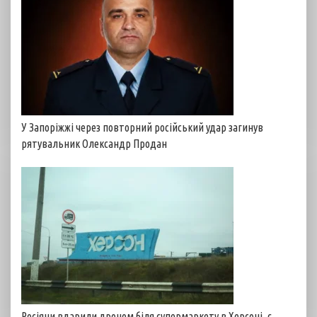
У Запоріжжі через повторний російський удар загинув
рятувальник Олександр Продан
Росіяни вдарили дроном біля супермаркету в Херсоні, є