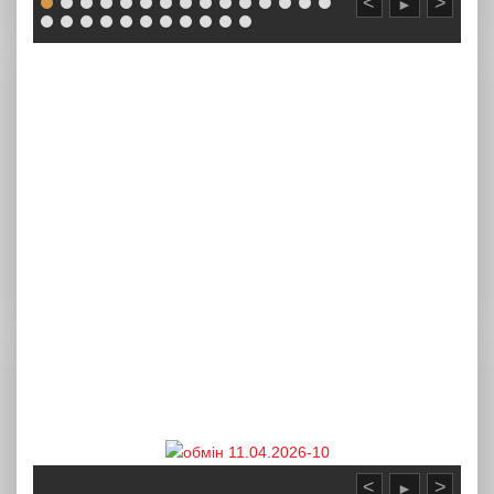
<
>
►
<
>
►