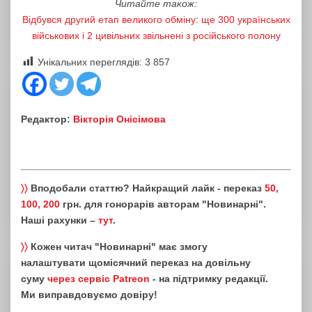
Читайте також:
Відбувся другий етап великого обміну: ще 300 українських
військових і 2 цивільних звільнені з російського полону
Унікальних переглядів:
3 857
Редактор:
Вікторія Онісімова
〉〉
Вподобали статтю? Найкращий лайк - переказ
50,
100, 200
грн. для гонорарів авторам "Новинарні".
Наші рахунки –
тут
.
〉〉
Кожен читач "Новинарні" має змогу
налаштувати щомісячний переказ на довільну
суму
через сервіс Patreon
- на підтримку редакції.
Ми виправдовуємо довіру!