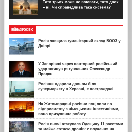
Тато трьох може не воювати, тато двох
– ні. Чи справедлива така система?
ВІЙНА З РОСІЄЮ
Росія знищила гуманітарний склад ВООЗ у
Дніпрі
У Запоріжжі через повторний російський
удар загинув рятувальник Олександр
Продан
Росіяни вдарили дроном біля
супермаркету в Херсоні, є постраждалі
На Житомирщині росіяни поцілили по
підприємству з німецькими інвестиціями,
воно призупиняє роботу
Росія вночі атакувала Одещину 11 ракетами
та майже сотнею дронів: є влучання на