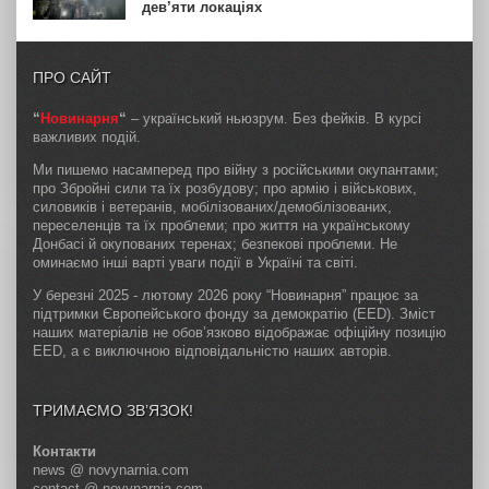
дев’яти локаціях
ПРО САЙТ
“
Новинарня
“
– український ньюзрум. Без фейків. В курсі
важливих подій.
Ми пишемо насамперед про війну з російськими окупантами;
про Збройні сили та їх розбудову; про армію і військових,
силовиків і ветеранів, мобілізованих/демобілізованих,
переселенців та їх проблеми; про життя на українському
Донбасі й окупованих теренах; безпекові проблеми. Не
оминаємо інші варті уваги події в Україні та світі.
У березні 2025 - лютому 2026 року “Новинарня” працює за
підтримки Європейського фонду за демократію (EED). Зміст
наших матеріалів не обов’язково відображає офіційну позицію
EED, а є виключною відповідальністю наших авторів.
ТРИМАЄМО ЗВ’ЯЗОК!
Контакти
news @ novynarnia.com
contact @ novynarnia.com