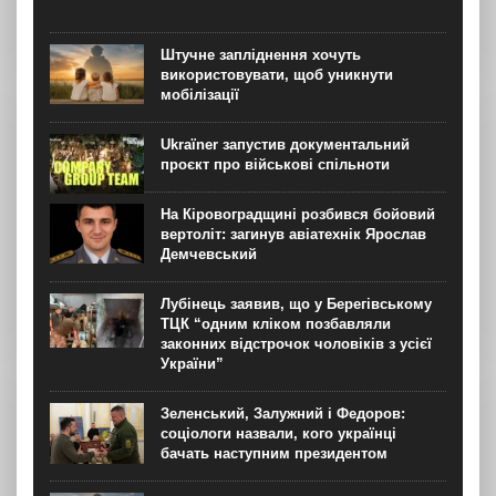
Штучне запліднення хочуть
використовувати, щоб уникнути
мобілізації
Ukraїner запустив документальний
проєкт про військові спільноти
На Кіровоградщині розбився бойовий
вертоліт: загинув авіатехнік Ярослав
Демчевський
Лубінець заявив, що у Берегівському
ТЦК “одним кліком позбавляли
законних відстрочок чоловіків з усієї
України”
Зеленський, Залужний і Федоров:
соціологи назвали, кого українці
бачать наступним президентом