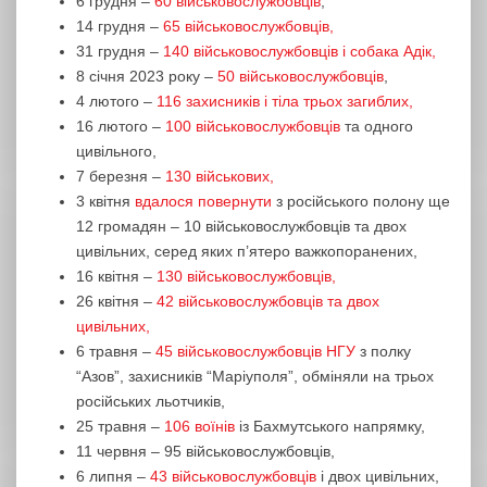
6 грудня –
60 військовослужбовців
,
14 грудня –
65 військовослужбовців,
31 грудня –
140 військовослужбовців і собака Адік,
8 січня 2023 року –
50 військовослужбовців
,
4 лютого –
116 захисників і тіла трьох загиблих,
16 лютого –
100 військовослужбовців
та одного
цивільного,
7 березня –
130 військових,
3 квітня
вдалося повернути
з російського полону ще
12 громадян – 10 військовослужбовців та двох
цивільних, серед яких п’ятеро важкопоранених,
16 квітня –
130 військовослужбовців,
26 квітня –
42 військовослужбовців та двох
цивільних,
6 травня –
45 військовослужбовців НГУ
з полку
“Азов”, захисників “Маріуполя”, обміняли на трьох
російських льотчиків,
25 травня –
106 воїнів
із Бахмутського напрямку,
11 червня – 95 військовослужбовців,
6 липня –
43 військовослужбовців
і двох цивільних,