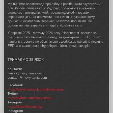
Ми пишемо насамперед про війну з російськими окупантами;
про Збройні сили та їх розбудову; про армію і військових,
силовиків і ветеранів, мобілізованих/демобілізованих,
переселенців та їх проблеми; про життя на українському
Донбасі й окупованих теренах; безпекові проблеми. Не
оминаємо інші варті уваги події в Україні та світі.
У березні 2025 - лютому 2026 року “Новинарня” працює за
підтримки Європейського фонду за демократію (EED). Зміст
наших матеріалів не обов’язково відображає офіційну позицію
EED, а є виключною відповідальністю наших авторів.
ТРИМАЄМО ЗВ’ЯЗОК!
Контакти
news @ novynarnia.com
contact @ novynarnia.com
Facebook
https://www.facebook.com/Novynarnia
Twitter
https://twitter.com/Novynarnia
Телеграм
https://t.me/Novynarnia
Instagram