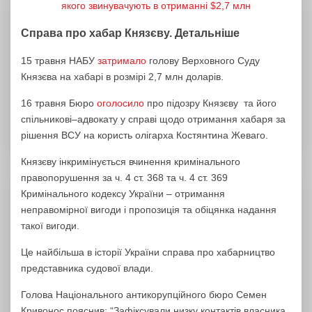
якого звинувачують в отриманні $2,7 млн
Справа про хабар Князєву. Детальніше
15 травня НАБУ
затримало
голову Верховного Суду
Князєва на хабарі в розмірі 2,7 млн доларів.
16 травня Бюро
оголосило
про підозру Князєву та його
спільникові–адвокату у справі щодо отримання хабаря за
рішення ВСУ на користь олігарха Костянтина Жеваго.
Князєву інкримінується вчинення кримінального
правопорушення за ч. 4 ст. 368 та ч. 4 ст. 369
Кримінального кодексу України – отримання
неправомірної вигоди і пропозиція та обіцянка надання
такої вигоди.
Це найбільша в історії України справа про хабарництво
представника судової влади.
Голова Національного антикорупційного бюро Семен
Кривонос пояснив: “Зафіксували низку контактів власника