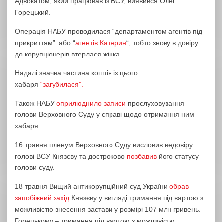
Адвокатом, який працював із ВСУ, виявився Олег
Горецький.
Операція НАБУ проводилася “департаментом агентів під
прикриттям”, або “
агентів Катерин
“, тобто знову в довіру
до корупціонерів втерлася жінка.
Надалі значна частина коштів із цього
хабаря
“загубилася”.
Також НАБУ
оприлюднило записи
прослуховування
голови Верховного Суду у справі щодо отримання ним
хабаря.
16 травня пленум Верховного Суду висловив недовіру
голові ВСУ Князєву та достроково
позбавив
його статусу
голови суду.
18 травня Вищий антикорупційний суд України
обрав
запобіжний захід
Князєву у вигляді тримання під вартою з
можливістю внесення застави у розмірі 107 млн гривень.
Горецькому – тримання під вартою з можливістю