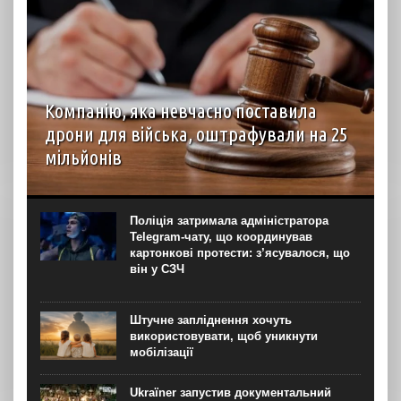
Компанію, яка невчасно поставила
дрони для війська, оштрафували на 25
мільйонів
Господарський суд Рівненської області вирішив стягнути
з ТОВ “Домпромбуд” на користь ДП Міністерства
оборони “Агенція оборонних закупівель” 24,88 млн грн за
Поліція затримала адміністратора
невчасно поставлені дрони. Про це свідчить рішення
Telegram-чату, що координував
суду...
картонкові протести: з’ясувалося, що
він у СЗЧ
Штучне запліднення хочуть
використовувати, щоб уникнути
мобілізації
Ukraїner запустив документальний