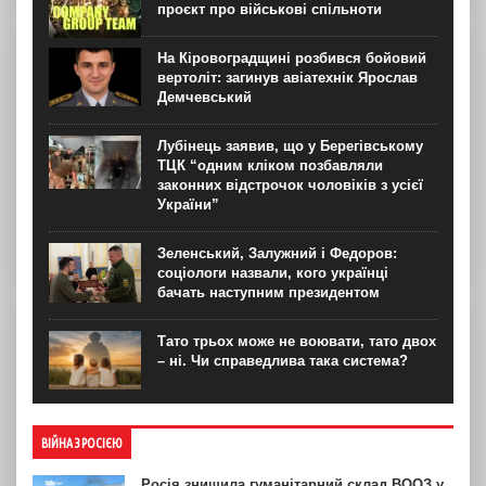
проєкт про військові спільноти
На Кіровоградщині розбився бойовий
вертоліт: загинув авіатехнік Ярослав
Демчевський
Лубінець заявив, що у Берегівському
ТЦК “одним кліком позбавляли
законних відстрочок чоловіків з усієї
України”
Зеленський, Залужний і Федоров:
соціологи назвали, кого українці
бачать наступним президентом
Тато трьох може не воювати, тато двох
– ні. Чи справедлива така система?
ВІЙНА З РОСІЄЮ
Росія знищила гуманітарний склад ВООЗ у