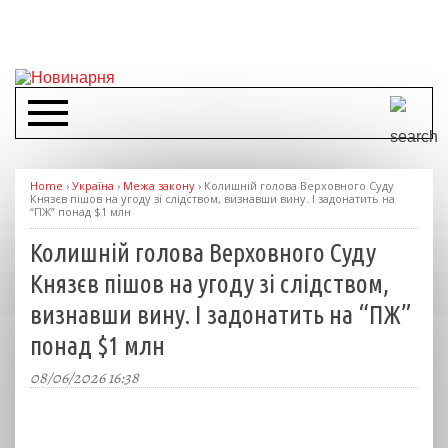
Home
›
Україна
›
Межа закону
›
Колишній голова Верховного Суду
Князєв пішов на угоду зі слідством, визнавши вину. І задонатить на
“ПЖ” понад $1 млн
Колишній голова Верховного Суду
Князєв пішов на угоду зі слідством,
визнавши вину. І задонатить на “ПЖ”
понад $1 млн
08/06/2026 16:38