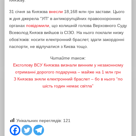
31 січня за Князєва
внесли
18,168 млн грн застави. Цього
ж дня джерела “УП” в антикорупційних правоохоронних
органах
повідомили
, що колишній голова Верховного Суду
Всеволод Князєв вийшов із СІЗО. На нього поклали низку
обов’язків: носити електронний браслет, здати закордонні
паспорти, не відлучатися з Києва тощо.
Читайте також:
Ексголову ВСУ Князєва визнали винним у незаконному
отриманні дорогого подарунка – майже на 1 млн грн
​З Князєва зняли електронний браслет – бо в нього “по
шість годин немає світла”
Унікальних переглядів:
121