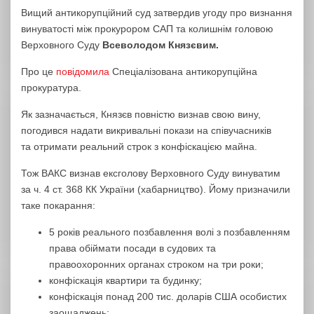
Вищий антикорупційний суд затвердив угоду про визнання
винуватості між прокурором САП та колишнім головою
Верховного Суду
Всеволодом Князєвим.
Про це
повідомила
Спеціалізована антикорупційна
прокуратура.
Як зазначається, Князєв повністю визнав свою вину,
погодився надати викривальні покази на співучасників
та отримати реальний строк з конфіскацією майна.
Тож ВАКС визнав ексголову Верховного Суду винуватим
за ч. 4 ст. 368 КК України (хабарництво). Йому призначили
таке покарання:
5 років реального позбавлення волі з позбавленням
права обіймати посади в судових та
правоохоронних органах строком на три роки;
конфіскація квартири та будинку;
конфіскація понад 200 тис. доларів США особистих
заощаджень;