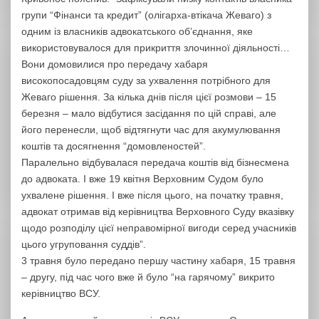
групи “Фінанси та кредит” (олігарха-втікача Жеваго) з
одним із власників адвокатського об’єднання, яке
використовувалося для прикриття злочинної діяльності…
Вони домовилися про передачу хабаря
високопосадовцям суду за ухвалення потрібного для
Жеваго рішення. За кілька днів після цієї розмови – 15
березня – мало відбутися засідання по цій справі, але
його перенесли, щоб відтягнути час для акумулювання
коштів та досягнення “домовленостей”.
Паралельно відбувалася передача коштів від бізнесмена
до адвоката. І вже 19 квітня Верховним Судом було
ухвалене рішення. І вже після цього, на початку травня,
адвокат отримав від керівництва Верховного Суду вказівку
щодо розподілу цієї неправомірної вигоди серед учасників
цього угруповання суддів”.
3 травня було передано першу частину хабаря, 15 травня
– другу, під час чого вже й було “на гарячому” викрито
керівництво ВСУ.