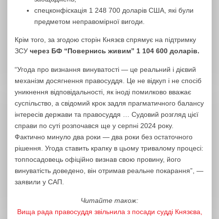
спецконфіскація 1 248 700 доларів США, які були
предметом неправомірної вигоди.
Крім того, за згодою сторін Князєв спрямує на підтримку
ЗСУ
через БФ “Повернись живим” 1 104 600 доларів.
“Угода про визнання винуватості — це реальний і дієвий
механізм досягнення правосуддя. Це не відкуп і не спосіб
уникнення відповідальності, як іноді помилково вважає
суспільство, а свідомий крок задля прагматичного балансу
інтересів держави та правосуддя … Судовий розгляд цієї
справи по суті розпочався ще у серпні 2024 року.
Фактично минуло два роки — два роки без остаточного
рішення. Угода ставить крапку в цьому тривалому процесі:
топпосадовець офіційно визнав свою провину, його
винуватість доведено, він отримав реальне покарання”, —
заявили у САП.
Читайте також:
Вища рада правосуддя звільнила з посади судді Князєва,