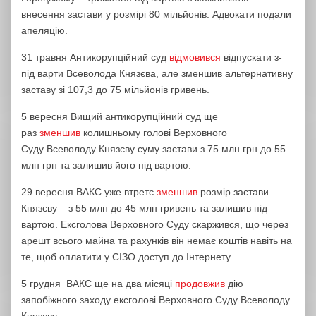
внесення застави у розмірі 80 мільйонів. Адвокати подали
апеляцію.
31 травня Антикорупційний суд
відмовився
відпускати з-
під варти Всеволода Князєва, але зменшив альтернативну
заставу зі 107,3 до 75 мільйонів гривень.
5 вересня Вищий антикорупційний суд ще
раз
зменшив
колишньому голові Верховного
Суду Всеволоду Князєву суму застави з 75 млн грн до 55
млн грн та залишив його під вартою.
29 вересня ВАКС уже втретє
зменшив
розмір застави
Князєву – з 55 млн до 45 млн гривень та залишив під
вартою. Ексголова Верховного Суду скаржився, що через
арешт всього майна та рахунків він немає коштів навіть на
те, щоб оплатити у СІЗО доступ до Інтернету.
5 грудня ВАКС ще на два місяці
продовжив
дію
запобіжного заходу ексголові Верховного Суду Всеволоду
Князєву.