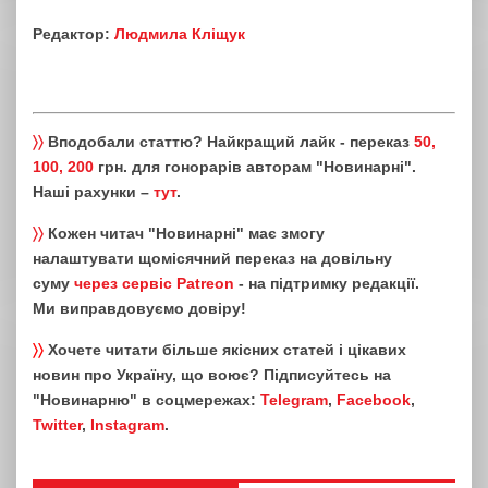
Редактор:
Людмила Кліщук
〉〉
Вподобали статтю? Найкращий лайк - переказ
50,
100, 200
грн. для гонорарів авторам "Новинарні".
Наші рахунки –
тут
.
〉〉
Кожен читач "Новинарні" має змогу
налаштувати щомісячний переказ на довільну
суму
через сервіс Patreon
- на підтримку редакції.
Ми виправдовуємо довіру!
〉〉
Хочете читати більше якісних статей і цікавих
новин про Україну, що воює? Підписуйтесь на
"Новинарню" в соцмережах:
Telegram
,
Facebook
,
Twitter
,
Instagram
.