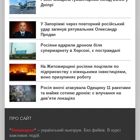
Дніпрі
У Запоріжжі через повторний російський
удар загинув рятувальник Олександр
Продан
Росіяни вдарили дроном біля
супермаркету в Херсоні, є постраждалі
На Житомирщині росіяни поцілили по
підприємству з німецькими інвестиціями,
воно призупиняє роботу
Росія вночі атакувала Одещину 11 ракетами
та майже сотнею дронів: є влучання на
дев’яти локаціях
ПРО САЙТ
“
Новинарня
“
– український ньюзрум. Без фейків. В курсі
важливих подій.