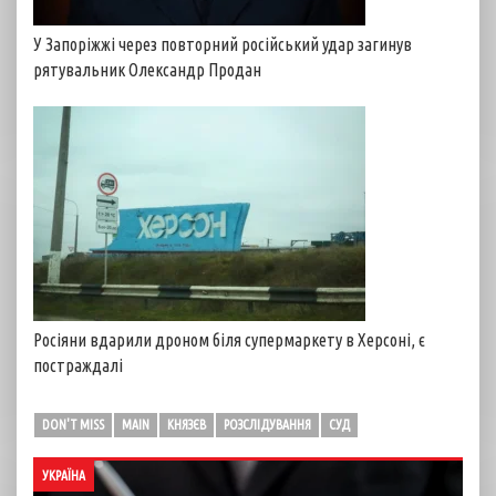
У Запоріжжі через повторний російський удар загинув
рятувальник Олександр Продан
Росіяни вдарили дроном біля супермаркету в Херсоні, є
постраждалі
DON'T MISS
MAIN
КНЯЗЄВ
РОЗСЛІДУВАННЯ
СУД
УКРАЇНА