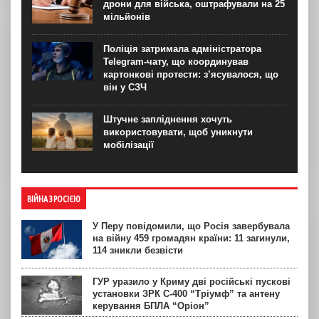
дрони для війська, оштрафували на 25
мільйонів
Поліція затримала адміністратора
Telegram-чату, що координував
картонкові протести: з’ясувалося, що
він у СЗЧ
Штучне запліднення хочуть
використовувати, щоб уникнути
мобілізації
ВІЙНА З РОСІЄЮ
У Перу повідомили, що Росія завербувала
на війну 459 громадян країни: 11 загинули,
114 зникли безвісти
ГУР уразило у Криму дві російські пускові
установки ЗРК С-400 “Тріумф” та антену
керування БПЛА “Оріон”