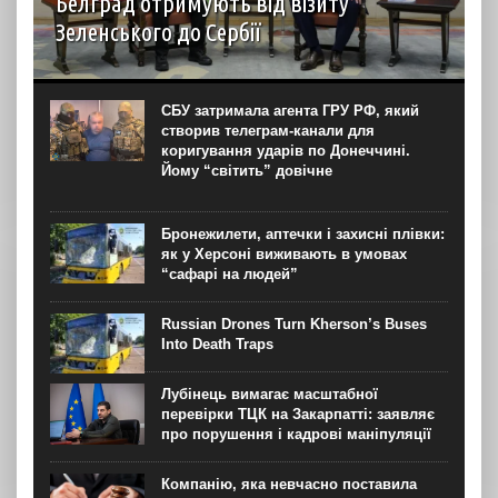
Белград отримують від візиту
Зеленського до Сербії
Візит Володимира Зеленського до Белграда став
першим в історії українсько-сербських відносин візитом
президента України до Сербії. Попри те, що Белград
СБУ затримала агента ГРУ РФ, який
залишається одним із найбільш проросійських партнерів
створив телеграм-канали для
у Європі й...
коригування ударів по Донеччині.
Йому “світить” довічне
Бронежилети, аптечки і захисні плівки:
як у Херсоні виживають в умовах
“сафарі на людей”
Russian Drones Turn Kherson’s Buses
Into Death Traps
Лубінець вимагає масштабної
перевірки ТЦК на Закарпатті: заявляє
про порушення і кадрові маніпуляції
Компанію, яка невчасно поставила