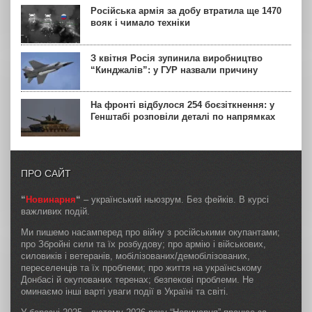
Російська армія за добу втратила ще 1470
вояк і чимало техніки
З квітня Росія зупинила виробництво
“Кинджалів”: у ГУР назвали причину
На фронті відбулося 254 боєзіткнення: у
Генштабі розповіли деталі по напрямках
ПРО САЙТ
“
Новинарня
“
– український ньюзрум. Без фейків. В курсі
важливих подій.
Ми пишемо насамперед про війну з російськими окупантами;
про Збройні сили та їх розбудову; про армію і військових,
силовиків і ветеранів, мобілізованих/демобілізованих,
переселенців та їх проблеми; про життя на українському
Донбасі й окупованих теренах; безпекові проблеми. Не
оминаємо інші варті уваги події в Україні та світі.