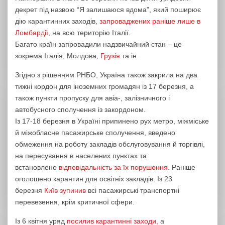
декрет під назвою “Я залишаюся вдома”, який поширює
дію карантинних заходів,
запроваджених раніше лише в
Ломбардії
, на всю територію Італії.
Багато країн запровадили надзвичайний стан – це
зокрема Італія, Молдова,
Грузія
та ін.
Згідно з рішенням РНБО, Україна також закрила на два
тижні кордон для іноземних громадян із 17 березня, а
також пункти пропуску для авіа-, залізничного і
автобусного сполучення із закордоном.
Із 17-18 березня в Україні припинено рух метро, міжміське
й міжобласне пасажирське сполучення, введено
обмеження на роботу закладів обслуговування й торгівлі,
на пересування в населених пунктах та
встановлено
відповідальність за їх порушення
. Раніше
оголошено карантин для освітніх закладів. Із 23
березня
Київ зупинив
всі пасажирські транспортні
перевезення, крім критичної сфери.
Із 6 квітня уряд
посилив карантинні заходи,
а