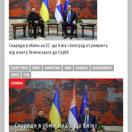
Снаряди в обмін на ЄС: що Київ і Белград отримують
від візиту Зеленського до Сербії
DON'T MISS
ВІРУС
КАРАНТИН
КИЇВ
КОРДОН
КОРОНАВІРУС
ОАСК
СУД
УКРАЇНА
Снаряди в обмін на ЄС: що Київ і