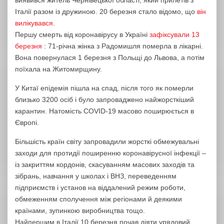
Італії разом із дружиною. 20 березня стало відомо, що
він
вилікувався
.
Першу смерть від коронавірусу в Україні
зафіксували 13
березня
: 71-річна жінка з Радомишля померла в лікарні.
Вона повернулася 1 березня з Польщі до Львова, а потім
поїхала на Житомирщину.
У Китаї епідемія пішла на спад, після того як померли
близько 3200 осіб і було запроваджено найжорсткіший
карантин. Натомість COVID-19 масово поширюється в
Європі.
Більшість країн світу запровадили жорсткі обмежувальні
заходи для протидії поширенню коронавірусної інфекції –
із закриттям кордонів, скасуванням масових заходів та
зібрань, навчання у школах і ВНЗ, переведенням
підприємств і установ на віддалений режим роботи,
обмеженням сполучення між регіонами й деякими
країнами, зупинкою виробництва тощо.
Найпершим в Італії 10 березня почав діяти урядовий