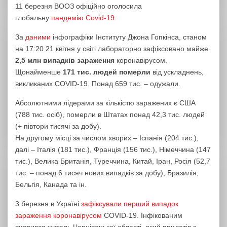
11 березня ВООЗ офіційно оголосила
глобальну
пандемію Covid-19.
За
даними
інфографіки Інституту Джона Гопкінса, станом
на 17:20 21 квітня у світі лабораторно зафіксовано майже
2,5
млн випадків зараження
коронавірусом.
Щонайменше
171 тис. людей померли
від ускладнень,
викликаних COVID-19. Понад 659 тис. – одужали.
Абсолютними лідерами за кількістю заражених є США
(788 тис. осіб), померли в Штатах понад 42,3 тис. людей
(+ півтори тисячі за добу).
На другому місці за числом хворих – Іспанія (204 тис.),
далі – Італія (181 тис.), Франція (156 тис.), Німеччина (147
тис.), Велика Британія, Туреччина, Китай, Іран, Росія (52,7
тис. – понад 6 тисяч нових випадків за добу), Бразилія,
Бельгія, Канада та ін.
3 березня в Україні
зафіксували перший випадок
зараження коронавірусом
COVID-19. Інфікованим
виявився житель Чернівецької області, який прилетів з