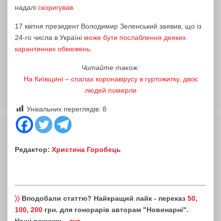
надалі
скоригував.
17 квітня президент Володимир Зеленський заявив, що із
24-го числа в Україні
може бути послаблення деяких
карантинних обмежень.
Читайте також:
На Київщині – спалах коронавірусу в гуртожитку, двоє
людей померли
Унікальних переглядів:
8
Редактор:
Христина Горобець
〉〉
Вподобали статтю? Найкращий лайк - переказ
50,
100, 200
грн. для гонорарів авторам "Новинарні".
Наші рахунки –
тут
.