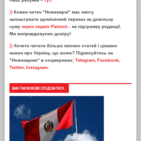
〉〉
Кожен читач "Новинарні" має змогу
налаштувати щомісячний переказ на довільну
суму
через сервіс Patreon
- на підтримку редакції.
Ми виправдовуємо довіру!
〉〉
Хочете читати більше якісних статей і цікавих
новин про Україну, що воює? Підписуйтесь на
"Новинарню" в соцмережах:
Telegram
,
Facebook
,
Twitter
,
Instagram
.
ВАМ ТАКОЖ МОЖЕ СПОДОБАТИСЯ...