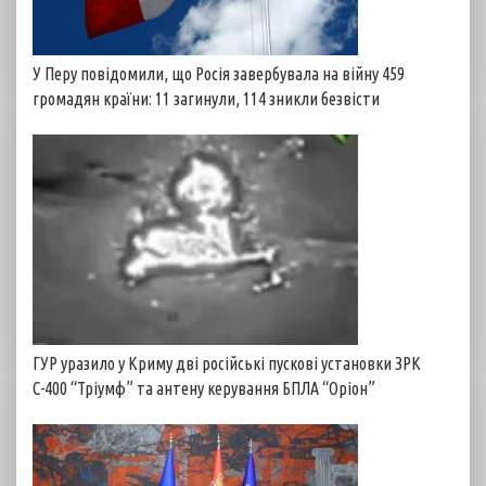
У Перу повідомили, що Росія завербувала на війну 459
громадян країни: 11 загинули, 114 зникли безвісти
ГУР уразило у Криму дві російські пускові установки ЗРК
С-400 “Тріумф” та антену керування БПЛА “Оріон”