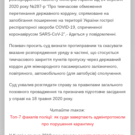
2020 року №287-р “Про тимчасове обмеження
перетинання державного кордону, спрямоване на
запобігання поширенню на території України гострої
респіраторної хвороби COVID-19, спричиненої
коронавірусом SARS-CoV-2”,- йдеться у повідомленні.
Позивач просить суд визнати протиправним та скасувати
вказане розпорядження уряду в частині, що стосується
тимчасового закриття пунктів пропуску через державний
кордон для міжнародного пасажирського залізничного,
повітряного, автомобільного (для автобусів) сполучення.
Суд ухвалив розглядати справу за правилами загального
позовного провадження та призначив підготовче засідання
у справі на 18 травня 2020 року.
Читайте також:
Топ-7 факапів поліції: як суди завертають адмінпротоколи
про порушення карантину