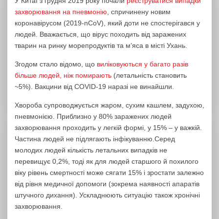
У Китаї з грудня 2019 року почали
реєструватися випадки
захворювання на пневмонію
, спричинену новим
коронавірусом (2019-nCoV), який доти не спостерігався у
людей. Вважається, що вірус походить від заражених
тварин на ринку морепродуктів та м’яса в місті Ухань.
Згодом стало відомо, що
виліковуються у багато разів
більше людей, ніж помирають
(летальність становить
~5%). Вакцини від COVID-19 наразі не винайшли.
Хвороба супроводжується жаром, сухим кашлем, задухою,
пневмонією. Приблизно у 80% заражених людей
захворювання проходить у легкій формі, у 15% – у важкій.
Частина людей не підлягають інфікуванню.Серед
молодих людей кількість летальних випадків не
перевищує 0,2%, тоді як для людей старшого й похилого
віку рівень смертності може сягати 15% і зростати залежно
від рівня медичної допомоги (зокрема наявності апаратів
штучного дихання). Ускладнюють ситуацію також хронічні
захворювання.