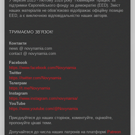
У березні 2025 - лютому 2026 року “Новинарня” працює за
підтримки Європейського фонду за демократію (EED). Зміст
наших матеріалів не обов’язково відображає офіційну позицію
EED, а є виключною відповідальністю наших авторів.
ТРИМАЄМО ЗВ’ЯЗОК!
Контакти
news @ novynarnia.com
contact @ novynarnia.com
Facebook
https://www.facebook.com/Novynarnia
Twitter
https://twitter.com/Novynarnia
Телеграм
https://t.me/Novynarnia
Instagram
https://www.instagram.com/novynarnia/
YouTube
https://www.youtube.com/@Novynarnia
Приєднуйтеся до наших сторінок, коментуйте, оцінюйте,
пропонуйте цікаві теми.
Долучайтеся до числа наших патронів на платформі
Patreon