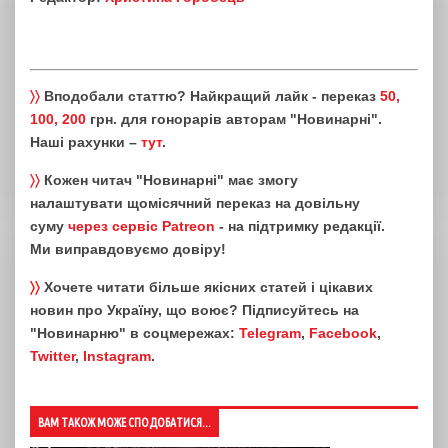
〉〉
Вподобали статтю? Найкращий лайк - переказ
50,
100, 200
грн. для гонорарів авторам "Новинарні".
Наші рахунки –
тут
.
〉〉
Кожен читач "Новинарні" має змогу
налаштувати щомісячний переказ на довільну
суму
через сервіс Patreon
- на підтримку редакції.
Ми виправдовуємо довіру!
〉〉
Хочете читати більше якісних статей і цікавих
новин про Україну, що воює? Підписуйтесь на
"Новинарню" в соцмережах:
Telegram
,
Facebook
,
Twitter
,
Instagram
.
ВАМ ТАКОЖ МОЖЕ СПОДОБАТИСЯ...