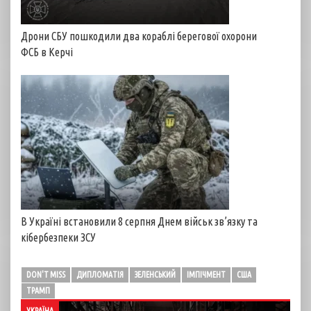
Дрони СБУ пошкодили два кораблі берегової охорони
ФСБ в Керчі
В Україні встановили 8 серпня Днем військ зв’язку та
кібербезпеки ЗСУ
DON'T MISS
ДИПЛОМАТІЯ
ЗЕЛЕНСЬКИЙ
ІМПІЧМЕНТ
США
ТРАМП
УКРАЇНА