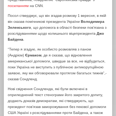
посиланням
на CNN.
Посол стверджує, що він згадав розмову 1 вересня, в якій
він сказав помічникові президента України
Володимира
Зеленського
, що допомога в області безпеки пов’язана з
розслідуваннями щодо колишнього віцепрезидента
Джо
Байдена
.
“Тепер я згадую, як особисто розмовляв з паном
(Андрієм)
Єрмаком
, де я сказав, що відновлення
американської допомоги, швидше за все, не відбудеться,
поки Україна не виступить з публічною антикорупційною
заявою, яку ми обговорювали протягом багатьох тижнів”,-
сказав Сондленд.
Нові свідчення Сондленда, які були включені в
оприлюднений текст стенограми його закритого допиту,
додають доказів демократам, які стверджують, що
президент пов’язав заморожування без пекової допомоги
США Україні з розслідуваннями проти Байдена, а також