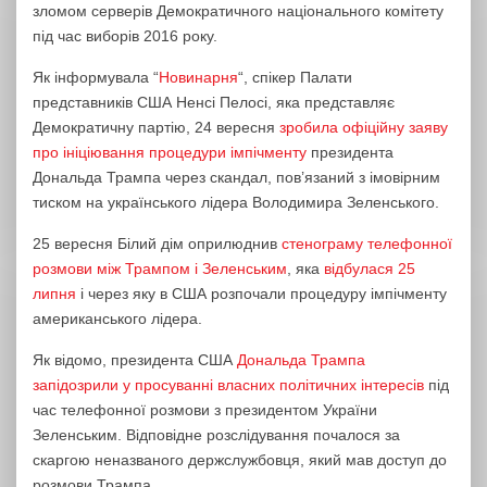
зломом серверів Демократичного національного комітету
під час виборів 2016 року.
Як інформувала “
Новинарня
“, спікер Палати
представників США Ненсі Пелосі, яка представляє
Демократичну партію, 24 вересня
зробила офіційну заяву
про ініціювання процедури імпічменту
президента
Дональда Трампа через скандал, пов’язаний з імовірним
тиском на українського лідера Володимира Зеленського.
25 вересня Білий дім оприлюднив
стенограму телефонної
розмови між Трампом і Зеленським
, яка
відбулася 25
липня
і через яку в США розпочали процедуру імпічменту
американського лідера.
Як відомо, президента США
Дональда Трампа
запідозрили у просуванні власних політичних інтересів
під
час телефонної розмови з президентом України
Зеленським. Відповідне розслідування почалося за
скаргою неназваного держслужбовця, який мав доступ до
розмови Трампа.