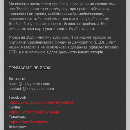
Ми пишемо насамперед про війну з російськими окупантами;
про Збройні сили та їх розбудову; про армію і військових,
силовиків і ветеранів, мобілізованих/демобілізованих,
переселенців та їх проблеми; про життя на українському
Донбасі й окупованих теренах; безпекові проблеми. Не
оминаємо інші варті уваги події в Україні та світі.
У березні 2025 - лютому 2026 року “Новинарня” працює за
підтримки Європейського фонду за демократію (EED). Зміст
наших матеріалів не обов’язково відображає офіційну позицію
EED, а є виключною відповідальністю наших авторів.
ТРИМАЄМО ЗВ’ЯЗОК!
Контакти
news @ novynarnia.com
contact @ novynarnia.com
Facebook
https://www.facebook.com/Novynarnia
Twitter
https://twitter.com/Novynarnia
Телеграм
https://t.me/Novynarnia
Instagram