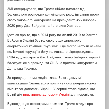
ЗМІ стверджували, що Трамп нібито вимагав від
Зеленського розпочати кримінальне розслідування проти
свого головного конкурента на президентських виборах
2020 року Джо Байдена та його сина Хантера.
Ідеться про те, що з 2014 року по лютий 2019-го Хантер
Байден в Україні був головою ради директорів
енергетичної компанії “Бурізма”, і це могло містити ознаки
політичної корупції з боку колишнього віцепрезидента
США від демократів Джо Байдена. Тепер Байден-старший
балотується в президенти США і є прямим конкурентом
Дональда Трампа.
За припущеннями медіа, глава Білого дому міг
шантажувати Зеленського припиненням американської
військової допомоги Україні. У серпні стало відомо, що
Білий дім
призупиняє допомогу Україні
для перевірки.
Відповідно до стенограми розмови, Трамп згадує про