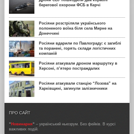
берегової охорони ФСБ в Керчі
Росіяни розстріляли українського
полоненого воїна біля села Мирне на
Донеччині
Росіяни вдарили по Павлограду: є загиблі
та поранені, горять склади логістичних
компаній
Росіяни атакували дроном маршрутку в
Херсоні, п’ятеро постраждалих
Росіяни атакували станцію “Лозова” на
Харківщині, загинули залізничники
ПРО САЙТ
“
Новинарня
“
– український ньюзрум. Без фейків. В курсі
важливих подій.