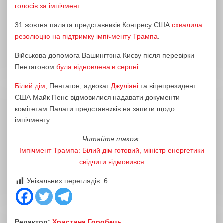
голосів за імпічмент.
31 жовтня палата представників Конгресу США
схвалила
резолюцію на підтримку імпічменту Трампа
.
Військова допомога Вашингтона Києву після перевірки
Пентагоном
була відновлена в серпні.
Білий дім,
Пентагон, адвокат
Джуліані
та віцепрезидент
США Майк Пенс відмовилися надавати документи
комітетам Палати представників на запити щодо
імпічменту.
Читайте також:
Імпічмент Трампа: Білий дім готовий, міністр енергетики
свідчити відмовився
Унікальних переглядів:
6
Редактор:
Христина Горобець