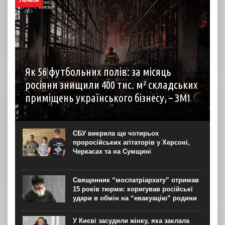
Як 56 футбольних полів: за місяць
росіяни знищили 400 тис. м² складських
приміщень українського бізнесу, – ЗМІ
Російські загарбники знищили складських приміщень
українського бізнесу на понад 400 тисяч квадратних
метрів, що еквівалентно 56-м футбольним полям. Про
СБУ викрила ще чотирьох
це йдеться у матеріалі Forbes Ukraine, його цитує в
проросійських агітаторів у Херсоні,
четвер, 6 серпня,...
Черкасах та на Сумщині
Священник “моспатріархату” отримав
15 років тюрми: коригував російські
удари в обмін на “евакуацію” родини
У Києві засудили жінку, яка заклала