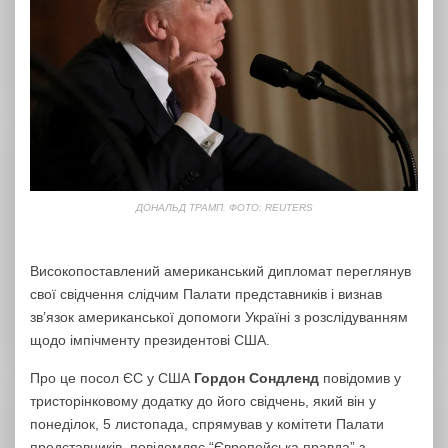
ДОНАЛЬД ТРАМП. ФОТО: REUTERS
Високопоставлений американський дипломат переглянув
свої свідчення слідчим Палати представників і визнав
зв’язок американської допомоги Україні з розслідуванням
щодо імпічменту президентові США.
Про це посол ЄС у США
Гордон Сондленд
повідомив у
тристорінковому додатку до його свідчень, який він у
понеділок, 5 листопада, спрямував у комітети Палати
представників, повідомляє “Європейська правда” з