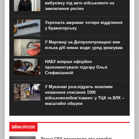
вибухівку під авто військового на
замовлення росіян
Укрпошта закриває чотири відділення
у Краматорську
У Марганці на Дніпропетровщині вже
кілька діб немає води: уряд зреагував
НАБУ вперше офіційно
прокоментувало підозру Ользі
Стефанішиній
У Мукачеві розслідують можливе
незаконне списання 1500
військовозобов’язаних: у ТЦК та ВЛК –
масштабні обшуки
ВІЙНА З РОСІЄЮ
Дрони СБУ пошкодили два кораблі