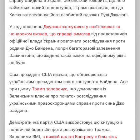
справу Байдена в Україні, Зеленський говорить, що нею
займеться новий генпрокурор, і Трамп зазначає, що до
Києва зателефонує його особистий адвокат Руді Джуліані.
У ході пояснень
Джуліані заплутався у своїх заявах та
ненароком визнав, що справді вимагав
від представників
офіційної влади України розпочати розслідування проти
родини Джо Байдена, попри багаторазові запевнення
Вашингтона, що жодних таких вимог на офіційному рівні
не було.
Сам президент США визнав, що обговорював з
українським президентом свого конкурента Байдена. Але
при цьому
Трамп заперечує,
що домовлявся із
Зеленським власне про початок розслідування
українськими правоохоронцями справи проти сина Джо
Байдена.
Демократична партія США використовує цю ситуацію в
політичній боротьбі проти республіканця Трампа.
За даними ЗМІ,
в нижній палаті Конгресу є більшість