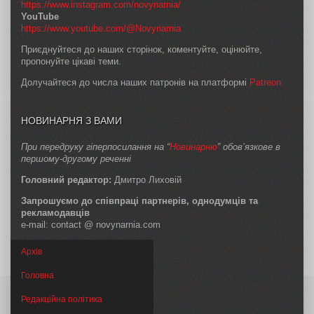
https://www.instagram.com/novynarnia/
YouTube
https://www.youtube.com/@Novynarnia
Приєднуйтеся до наших сторінок, коментуйте, оцінюйте,
пропонуйте цікаві теми.
Долучайтеся до числа наших патронів на платформі
Patreon
НОВИНАРНЯ З ВАМИ
При передруку гіперпосилання на “
Новинарню
” обов’язкове в
першому-другому реченні
Головний редактор:
Дмитро Лиховій
Запрошуємо до співпраці партнерів, однодумців та
рекламодавців
e-mail: contact @ novynarnia.com
Архів
Головна
Редакційна політика