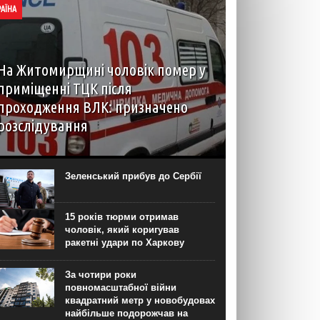
РАЇНА
На Житомирщині чоловік помер у
приміщенні ТЦК після
проходження ВЛК: призначено
розслідування
6 серпня до територіального центру
комплектування на Житомирщині доставили
чоловіка, який фігурував як порушник правил
Зеленський прибув до Сербії
військового обліку. Під час перебування у
приміщенні він знепритомнів, а потім помер. Про
інцидент...
15 років тюрми отримав
чоловік, який коригував
ракетні удари по Харкову
За чотири роки
повномасштабної війни
квадратний метр у новобудовах
найбільше подорожчав на