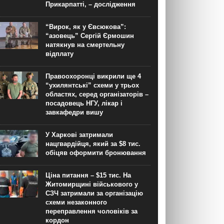
Прикарпатті, – дослідження
“Вирок, як у Євсюкова”:
“азовець” Сергій Єрмошин
натякнув на смертельну
відплату
Правоохоронці викрили ще 4
“ухилянтські” схеми у трьох
областях, серед організаторів –
посадовець НГУ, лікар і
завкафедри вишу
У Харкові затримали
нацгвардійця, який за $8 тис.
обіцяв оформити бронювання
Ціна питання – $15 тис. На
Житомирщині військового у
СЗЧ затримали за організацію
схеми незаконного
переправлення чоловіків за
кордон