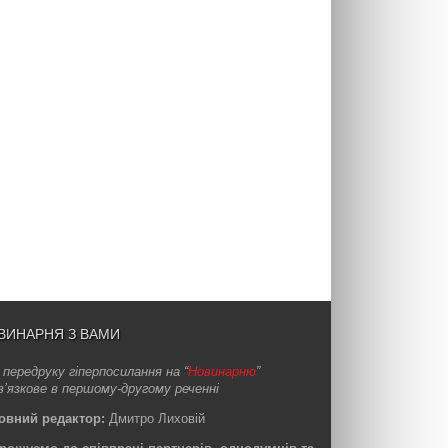
ВИНАРНЯ З ВАМИ
 передруку гіперпосилання на “
Новинарню
”
в’язкове в першому-другому реченні
овний редактор:
Дмитро Лиховій