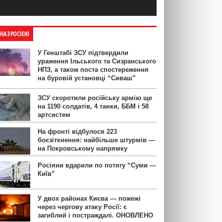
ЙНА З РОСІЄЮ
У Генштабі ЗСУ підтвердили
ураження Ільського та Сизранського
НПЗ, а також поста спостереження
на буровій установці “Сиваш”
ЗСУ скоротили російську армію ще
на 1190 солдатів, 4 танки, ББМ і 58
артсистем
На фронті відбулося 223
боєзіткнення: найбільше штурмів —
на Покровському напрямку
Росіяни вдарили по потягу “Суми —
Київ”
У двох районах Києва — пожежі
через чергову атаку Росії: є
загиблий і постраждалі. ОНОВЛЕНО