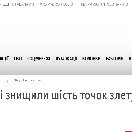
МІЩЕННЯ РЕКЛАМИ
ХТО МИ. КОНТАКТИ
ПІДТРИМАТИ “НОВИНАРНЮ”
АЦІЇ
СВІТ
СОЦМЕРЕЖІ
ПУБЛІКАЦІЇ
КОЛОНКИ
EASTОРІЯ
Ж
 злету БпЛА у Покровську
ві знищили шість точок злет