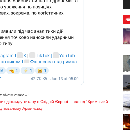
ВІ
тайте також:
ик діоксиду титану в Східній Європі — завод “Кримський
окупованому Армянську