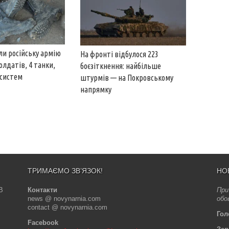
ли російську армію
На фронті відбулося 223
олдатів, 4 танки,
боєзіткнення: найбільше
тсистем
штурмів — на Покровському
напрямку
ТРИМАЄМО ЗВ’ЯЗОК!
НО
В
Контакти
При
news @ novynarnia.com
обо
contact @ novynarnia.com
Гол
Facebook