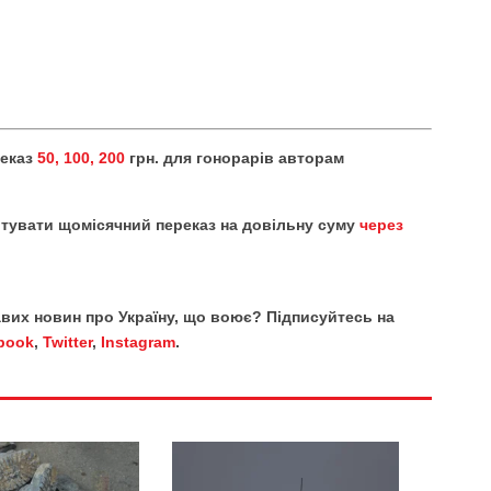
реказ
50, 100, 200
грн. для гонорарів авторам
тувати щомісячний переказ на довільну суму
через
кавих новин про Україну, що воює? Підписуйтесь на
book
,
Twitter
,
Instagram
.