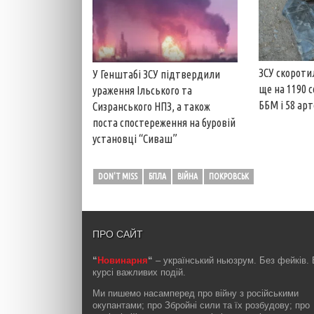
ЗСУ скороти
У Генштабі ЗСУ підтвердили
ще на 1190 с
ураження Ільського та
ББМ і 58 ар
Сизранського НПЗ, а також
поста спостереження на буровій
установці “Сиваш”
DON'T MISS
БПЛА
ВІЙНА
ПОКРОВСЬК
ПРО САЙТ
“
Новинарня
“
– український ньюзрум. Без фейків. 
курсі важливих подій.
Ми пишемо насамперед про війну з російськими
окупантами; про Збройні сили та їх розбудову; про