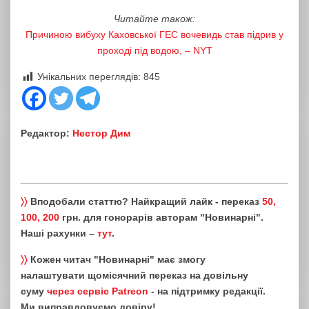
Читайте також:
Причиною вибуху Каховської ГЕС вочевидь став підрив у
проході під водою, – NYT
Унікальних переглядів:
845
Редактор:
Нестор Дим
〉〉
Вподобали статтю? Найкращий лайк - переказ
50,
100, 200
грн. для гонорарів авторам "Новинарні".
Наші рахунки –
тут
.
〉〉
Кожен читач "Новинарні" має змогу
налаштувати щомісячний переказ на довільну
суму
через сервіс Patreon
- на підтримку редакції.
Ми виправдовуємо довіру!