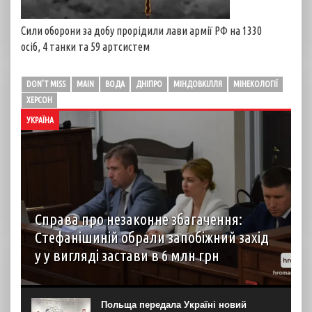
Сили оборони за добу прорідили лави армії РФ на 1330
осіб, 4 танки та 59 артсистем
DON'T MISS
MAIN
ВОДА
ДНІПРО
МІНДОВКІЛЛЯ
МІНЕКОЛОГІЇ
ХЕРСОН
УКРАЇНА
Справа про незаконне збагачення:
Стефанішиній обрали запобіжний захід
у у вигляді застави в 6 млн грн
Колишній посолці України у США Ользі Стефанішиній
обрали запобіжний захід – заставу розміром 6 мільйонів
гривень в межах справи про незаконне збагачення. Про
Польща передала Україні новий