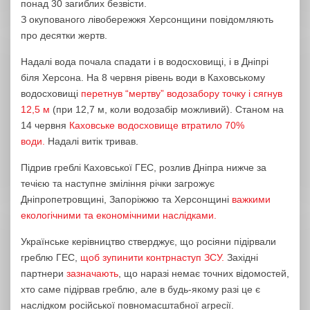
понад 30 загиблих безвісти.
З окупованого лівобережжя Херсонщини повідомляють
про десятки жертв.
Надалі вода почала спадати і в водосховищі, і в Дніпрі
біля Херсона. На 8 червня рівень води в Каховському
водосховищі
перетнув “мертву” водозабору точку і сягнув
12,5 м
(при 12,7 м, коли водозабір можливий). Станом на
14 червня
Каховське водосховище втратило 70%
води.
Надалі витік тривав.
Підрив греблі Каховської ГЕС, розлив Дніпра нижче за
течією та наступне зміління річки загрожує
Дніпропетровщині, Запоріжжю та Херсонщині
важкими
екологічними та економічними наслідками.
Українське керівництво стверджує, що росіяни підірвали
греблю ГЕС,
щоб зупинити контрнаступ ЗСУ.
Західні
партнери
зазначають
, що наразі немає точних відомостей,
хто саме підірвав греблю, але в будь-якому разі це є
наслідком російської повномасштабної агресії.