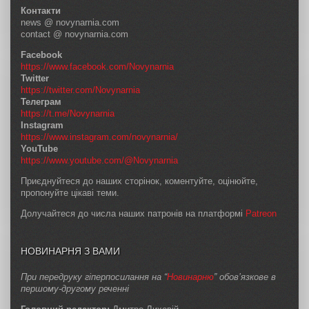
Контакти
news @ novynarnia.com
contact @ novynarnia.com
Facebook
https://www.facebook.com/Novynarnia
Twitter
https://twitter.com/Novynarnia
Телеграм
https://t.me/Novynarnia
Instagram
https://www.instagram.com/novynarnia/
YouTube
https://www.youtube.com/@Novynarnia
Приєднуйтеся до наших сторінок, коментуйте, оцінюйте,
пропонуйте цікаві теми.
Долучайтеся до числа наших патронів на платформі
Patreon
НОВИНАРНЯ З ВАМИ
При передруку гіперпосилання на “
Новинарню
” обов’язкове в
першому-другому реченні