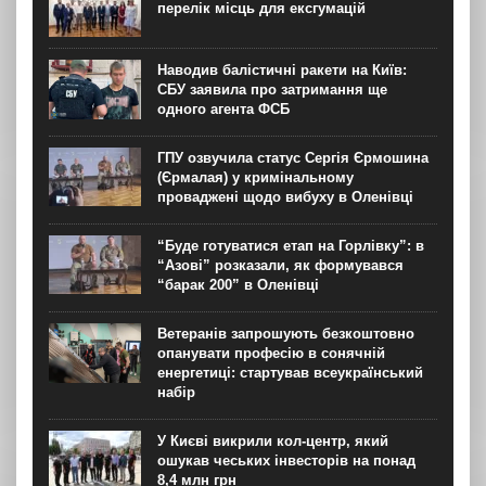
це зранку 6 серпня повідомляє “Громадське”....
перелік місць для ексгумацій
Наводив балістичні ракети на Київ:
СБУ заявила про затримання ще
одного агента ФСБ
ГПУ озвучила статус Сергія Єрмошина
(Єрмалая) у кримінальному
проваджені щодо вибуху в Оленівці
“Буде готуватися етап на Горлівку”: в
“Азові” розказали, як формувався
“барак 200” в Оленівці
Ветеранів запрошують безкоштовно
опанувати професію в сонячній
енергетиці: стартував всеукраїнський
набір
У Києві викрили кол-центр, який
ошукав чеських інвесторів на понад
8,4 млн грн