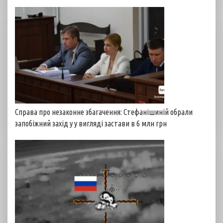
Справа про незаконне збагачення: Стефанішиній обрали
запобіжний захід у у вигляді застави в 6 млн грн