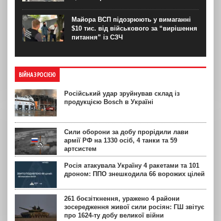
Майора ВСП підозрюють у вимаганні
$10 тис. від військового за “вирішення
питання” із СЗЧ
ВІЙНА З РОСІЄЮ
Російський удар зруйнував склад із
продукцією Bosch в Україні
Сили оборони за добу прорідили лави
армії РФ на 1330 осіб, 4 танки та 59
артсистем
Росія атакувала Україну 4 ракетами та 101
дроном: ППО знешкодила 66 ворожих цілей
261 боєзіткнення, уражено 4 райони
зосередження живої сили росіян: ГШ звітує
про 1624-ту добу великої війни