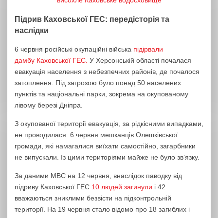
Підрив Каховської ГЕС: передісторія та
наслідки
6 червня російські окупаційні війська
підірвали
дамбу Каховської ГЕС.
У Херсонській області почалася
евакуація населення з небезпечних районів, де почалося
затоплення. Під загрозою було понад 50 населених
пунктів та національні парки, зокрема на окупованому
лівому березі Дніпра.
З окупованої території евакуація, за рідкісними випадками,
не проводилася. 6 червня мешканців Олешківської
громади, які намагалися виїхати самостійно, загарбники
не випускали. Із цими територіями майже не було зв’язку.
За даними МВС на 12 червня, внаслідок паводку від
підриву Каховської ГЕС
10 людей загинули
і 42
вважаються зниклими безвісти на підконтрольній
території. На 19 червня стало відомо про 18 загиблих і