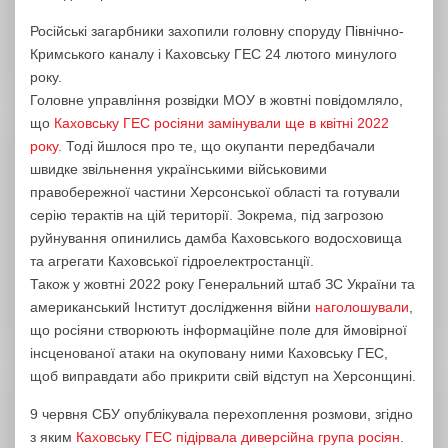
Російські загарбники захопили головну споруду Північно-
Кримського каналу і Каховську ГЕС 24 лютого минулого
року.
Головне управління розвідки МОУ в жовтні повідомляло,
що
Каховську ГЕС росіяни замінували ще в квітні 2022
року.
Тоді йшлося про те, що окупанти передбачали
швидке звільнення українськими військовими
правобережної частини Херсонської області та готували
серію терактів на цій території. Зокрема, під загрозою
руйнування опинились дамба Каховського водосховища
та агрегати Каховської гідроелектростанції.
Також у жовтні 2022 року Генеральний штаб ЗС України та
американський Інститут дослідження війни
наголошували
,
що росіяни створюють інформаційне поле для ймовірної
інсценованої атаки на окуповану ними Каховську ГЕС,
щоб виправдати або прикрити свій відступ на Херсонщині.
9 червня СБУ опублікувала перехоплення розмови, згідно
з яким
Каховську ГЕС підірвала диверсійна група росіян.