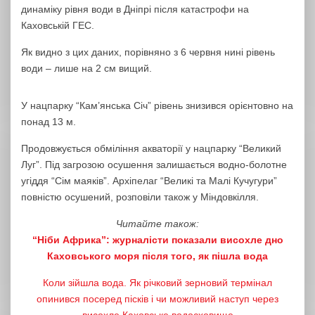
динаміку рівня води в Дніпрі після катастрофи на
Каховській ГЕС.
Як видно з цих даних, порівняно з 6 червня нині рівень
води – лише на 2 см вищий.
У нацпарку “Кам’янська Січ” рівень знизився орієнтовно на
понад 13 м.
Продовжується обміління акваторії у нацпарку “Великий
Луг”. Під загрозою осушення залишається водно-болотне
угіддя “Сім маяків”. Архіпелаг “Великі та Малі Кучугури”
повністю осушений, розповіли також у Міндовкілля.
Читайте також:
“Ніби Африка”: журналісти показали висохле дно
Каховського моря після того, як пішла вода
Коли зійшла вода. Як річковий зерновий термінал
опинився посеред пісків і чи можливий наступ через
висохле Каховське водосховище