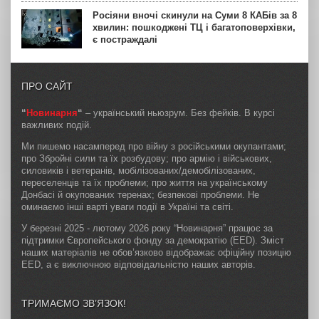
Росіяни вночі скинули на Суми 8 КАБів за 8
хвилин: пошкоджені ТЦ і багатоповерхівки,
є постраждалі
ПРО САЙТ
“
Новинарня
“
– український ньюзрум. Без фейків. В курсі
важливих подій.
Ми пишемо насамперед про війну з російськими окупантами;
про Збройні сили та їх розбудову; про армію і військових,
силовиків і ветеранів, мобілізованих/демобілізованих,
переселенців та їх проблеми; про життя на українському
Донбасі й окупованих теренах; безпекові проблеми. Не
оминаємо інші варті уваги події в Україні та світі.
У березні 2025 - лютому 2026 року “Новинарня” працює за
підтримки Європейського фонду за демократію (EED). Зміст
наших матеріалів не обов’язково відображає офіційну позицію
EED, а є виключною відповідальністю наших авторів.
ТРИМАЄМО ЗВ’ЯЗОК!