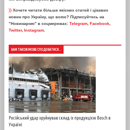
〉〉
Хочете читати більше якісних статей і цікавих
новин про Україну, що воює? Підписуйтесь на
"Новинарню" в соцмережах:
Telegram
,
Facebook
,
Twitter
,
Instagram
.
ВАМ ТАКОЖ МОЖЕ СПОДОБАТИСЯ...
Російський удар зруйнував склад із продукцією Bosch в
Україні