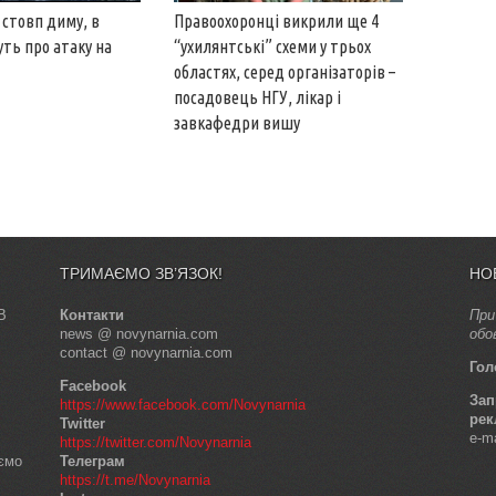
 стовп диму, в
Правоохоронці викрили ще 4
ть про атаку на
“ухилянтські” схеми у трьох
областях, серед організаторів –
посадовець НГУ, лікар і
завкафедри вишу
ТРИМАЄМО ЗВ’ЯЗОК!
НО
В
Контакти
При
news @ novynarnia.com
обо
contact @ novynarnia.com
Гол
Facebook
Зап
https://www.facebook.com/Novynarnia
рек
Twitter
e-m
https://twitter.com/Novynarnia
аємо
Телеграм
https://t.me/Novynarnia