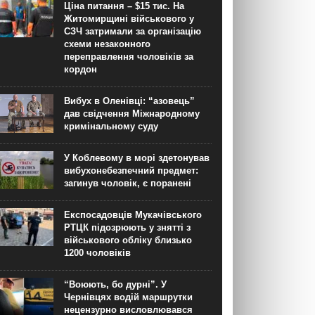
Ціна питання – $15 тис. На
Житомирщині військового у
СЗЧ затримали за організацію
схеми незаконного
переправлення чоловіків за
кордон
Вибух в Оленівці: “азовець”
дав свідчення Міжнародному
кримінальному суду
У Коблевому в морі здетонував
вибухонебезпечний предмет:
загинув чоловік, є поранені
Експосадовців Мукачівського
РТЦК підозрюють у знятті з
військового обліку близько
1200 чоловіків
“Воюють, бо дурні”. У
Чернівцях водій маршрутки
нецензурно висловлювався