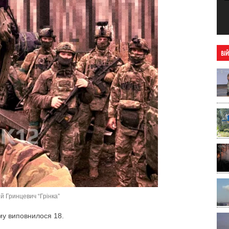
ВІ
й Гринцевич “Грінка”
му виповнилося 18.