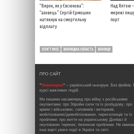
“Вирок, як у Євсюкова”:
Над Ялтою –
“азовець” Сергій Єрмошин
мережі пишу
натякнув на смертельну
порт
відплату
DON'T MISS
ВІННИЦЬКА ОБЛАСТЬ
ВІННИЦЯ
ПРО САЙТ
“
Новинарня
“
– український ньюзрум. Без фейків. 
курсі важливих подій.
Ми пишемо насамперед про війну з російськими
окупантами; про Збройні сили та їх розбудову; про
армію і військових, силовиків і ветеранів,
мобілізованих/демобілізованих, переселенців та їх
проблеми; про життя на українському Донбасі й
окупованих теренах; безпекові проблеми. Не омин
інші варті уваги події в Україні та світі.