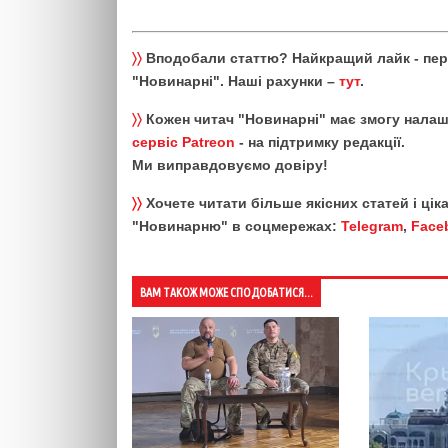
〉〉
Вподобали статтю? Найкращий лайк - пе
"Новинарні". Наші рахунки –
тут
.
〉〉
Кожен читач "Новинарні" має змогу налаш
сервіс Patreon
- на підтримку редакції.
Ми виправдовуємо довіру!
〉〉
Хочете читати більше якісних статей і ці
"Новинарню" в соцмережах:
Telegram
,
Face
ВАМ ТАКОЖ МОЖЕ СПОДОБАТИСЯ...