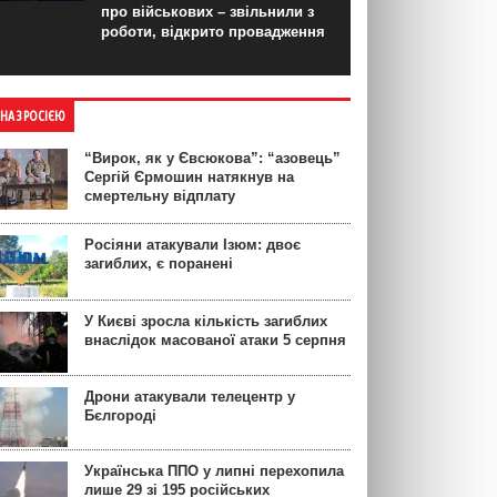
про військових – звільнили з
роботи, відкрито провадження
ЙНА З РОСІЄЮ
“Вирок, як у Євсюкова”: “азовець”
Сергій Єрмошин натякнув на
смертельну відплату
Росіяни атакували Ізюм: двоє
загиблих, є поранені
У Києві зросла кількість загиблих
внаслідок масованої атаки 5 серпня
Дрони атакували телецентр у
Бєлгороді
Українська ППО у липні перехопила
лише 29 зі 195 російських