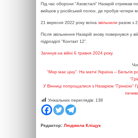
Під час оборони “Азовсталі” Назарій отримав п
вийшов у російський полон, де пробув чотири мі
21 вересня 2022 року воїна
звільнили
разом з 2
Після звільнення Назарій знову повернувся у ві
підрозділі “Контакт 12”.
Загинув на війні 6 травня 2024 року
.
Чи
“Мир має ціну”. На матчі Україна – Бельгія 
“Гр
У Вінниці попрощалися з Назарієм “Грінкою” Г
печиво
Унікальних переглядів:
138
Редактор:
Людмила Кліщук