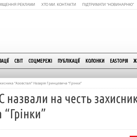
МІЩЕННЯ РЕКЛАМИ
ХТО МИ. КОНТАКТИ
ПІДТРИМАТИ “НОВИНАРНЮ”
АЦІЇ
СВІТ
СОЦМЕРЕЖІ
ПУБЛІКАЦІЇ
КОЛОНКИ
EASTОРІЯ
Ж
хисника “Азовсталі” Назарія Гринцевича “Грінки”
С назвали на честь захисни
 “Грінки”