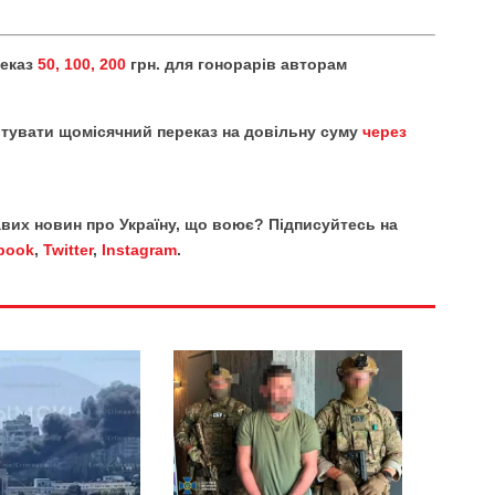
реказ
50, 100, 200
грн. для гонорарів авторам
тувати щомісячний переказ на довільну суму
через
кавих новин про Україну, що воює? Підписуйтесь на
book
,
Twitter
,
Instagram
.