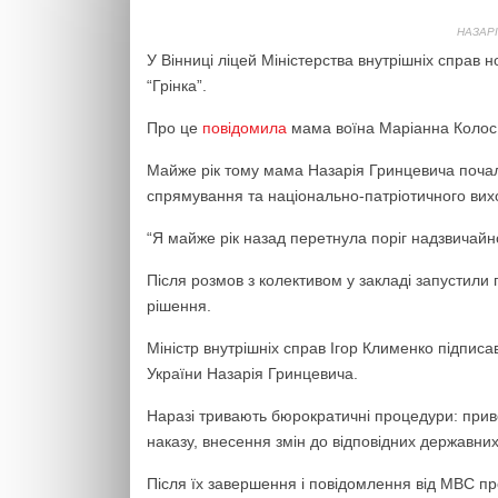
НАЗАРІ
У Вінниці ліцей Міністерства внутрішніх справ 
“Грінка”.
Про це
повідомила
мама воїна Маріанна Колос
Майже рік тому мама Назарія Гринцевича поча
спрямування та національно-патріотичного вихо
“Я майже рік назад перетнула поріг надзвичайно
Після розмов з колективом у закладі запустили г
рішення.
Міністр внутрішніх справ Ігор Клименко підпис
України Назарія Гринцевича.
Наразі тривають бюрократичні процедури: приве
наказу, внесення змін до відповідних державних
Після їх завершення і повідомлення від МВС пр