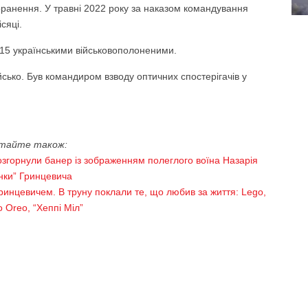
оранення. У травні 2022 року за наказом командування
сяці.
15 українськими військовополоненими.
йсько. Був командиром взводу оптичних спостерігачів у
тайте також:
розгорнули банер із зображенням полеглого воїна Назарія
інки” Гринцевича
ринцевичем. В труну поклали те, що любив за життя: Lego,
 Oreo, “Хеппі Міл”