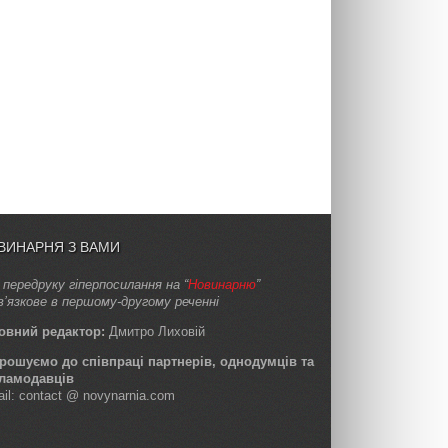
ВИНАРНЯ З ВАМИ
 передруку гіперпосилання на “
Новинарню
”
в’язкове в першому-другому реченні
овний редактор:
Дмитро Лиховій
рошуємо до співпраці партнерів, однодумців та
ламодавців
ail: contact @ novynarnia.com