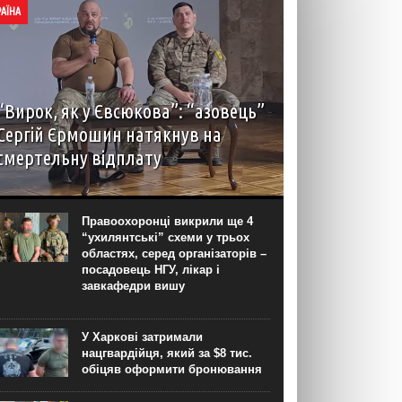
РАЇНА
“Вирок, як у Євсюкова”: “азовець”
Сергій Єрмошин натякнув на
смертельну відплату
Капітан Сергій Єрмошин (“Єрмалай”), колишній
військовополонений, а нині – заступник
командира бригади з тилу, начальник тилу 12-ї
Правоохоронці викрили ще 4
бригади спеціального призначення НГУ “Азов”,
“ухилянтські” схеми у трьох
вважає, що усіх росіян, дотичних до репресій...
областях, серед організаторів –
посадовець НГУ, лікар і
завкафедри вишу
У Харкові затримали
нацгвардійця, який за $8 тис.
обіцяв оформити бронювання