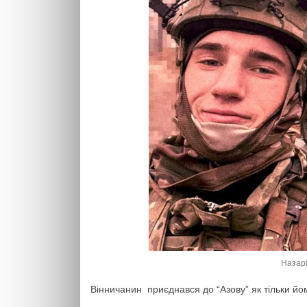
Назарі
Вінничанин приєднався до “Азову” як тільки йо