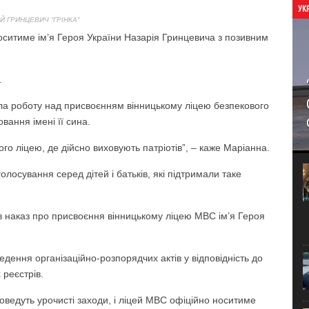
УК
Й ГРИНЦЕВИЧ “ГРІНКА”
носитиме ім’я Героя України Назарія Гринцевича з позивним
.
ла роботу над присвоєнням вінницькому ліцею безпекового
вання імені її сина.
го ліцею, де дійсно виховують патріотів”, – каже Маріанна.
олосування серед дітей і батьків, які підтримали таке
ав наказ про присвоєння вінницькому ліцею МВС ім’я Героя
дення організаційно-розпорядчих актів у відповідність до
 реєстрів.
оведуть урочисті заходи, і ліцей МВС офіційно носитиме