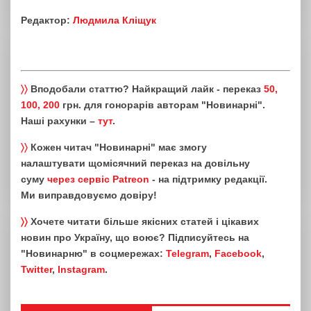
Редактор:
Людмила Кліщук
〉〉
Вподобали статтю? Найкращий лайк - переказ
50,
100, 200
грн. для гонорарів авторам "Новинарні".
Наші рахунки –
тут
.
〉〉
Кожен читач "Новинарні" має змогу
налаштувати щомісячний переказ на довільну
суму
через сервіс Patreon
- на підтримку редакції.
Ми виправдовуємо довіру!
〉〉
Хочете читати більше якісних статей і цікавих
новин про Україну, що воює? Підписуйтесь на
"Новинарню" в соцмережах:
Telegram
,
Facebook
,
Twitter
,
Instagram
.