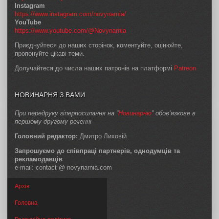
Instagram
https://www.instagram.com/novynarnia/
YouTube
https://www.youtube.com/@Novynarnia
Приєднуйтеся до наших сторінок, коментуйте, оцінюйте,
пропонуйте цікаві теми.
Долучайтеся до числа наших патронів на платформі
Patreon
НОВИНАРНЯ З ВАМИ
При передруку гіперпосилання на “
Новинарню
” обов’язкове в
першому-другому реченні
Головний редактор:
Дмитро Лиховій
Запрошуємо до співпраці партнерів, однодумців та
рекламодавців
e-mail: contact @ novynarnia.com
Архів
Головна