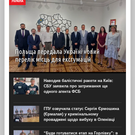
УКРАЇНА
Польща передала Україні новий
перелік місць для ексгумацій
У Львові 5 серпня пройшло засідання Українсько-
польської робочої групи у справах гідних поховань, у
межах якого Польща передала перелік місць для
Наводив балістичні ракети на Київ:
проведення подальших робіт на території України. Про
СБУ заявила про затримання ще
це...
одного агента ФСБ
ГПУ озвучила статус Сергія Єрмошина
(Єрмалая) у кримінальному
проваджені щодо вибуху в Оленівці
“Буде готуватися етап на Горлівку”: в