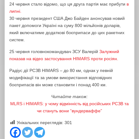
24 червня стало відомо, що ця друга партія має прибути
в
липні.
30 червня президент США Джо Байден анонсував новий
пакет допомоги Україні на суму 800 мільйонів доларів,
який включатиме додаткові боєприпаси до цих ракетних
систем.
25 червня головнокомандувач ЗСУ Валерій
Залужний
показав на відео застосування HIMARS проти росіян.
Радіус дії РСЗВ HIMARS – до 80 км, однак у певній
модифікації та за умови використання відповідних
боєприпасів він може становити і понад 400 км.
Читайте також:
MLRS і HIMARS: у чому відмінність від російських РСЗВ та
чи стануть вони “вундерваффе”
Унікальних переглядів:
301