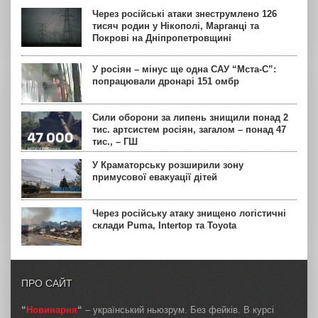
Через російські атаки знеструмлено 126
тисяч родин у Нікополі, Марганці та
Покрові на Дніпропетровщині
У росіян – мінус ще одна САУ “Мста-С”:
попрацювали дронарі 151 омбр
Сили оборони за липень знищили понад 2
тис. артсистем росіян, загалом – понад 47
тис., – ГШ
У Краматорську розширили зону
примусової евакуації дітей
Через російську атаку знищено логістичні
склади Puma, Intertop та Toyota
ПРО САЙТ
“
Новинарня
“
– український ньюзрум. Без фейків. В курсі