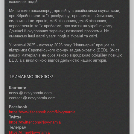
важливих подій.
Ми пишемо насамперед про війну з російськими окупантами;
про Збройні сили та їх розбудову; про армію і військових,
силовиків і ветеранів, мобілізованих/демобілізованих,
переселенців та їх проблеми; про життя на українському
Донбасі й окупованих теренах; безпекові проблеми. Не
оминаємо інші варті уваги події в Україні та світі.
У березні 2025 - лютому 2026 року “Новинарня” працює за
підтримки Європейського фонду за демократію (EED). Зміст
наших матеріалів не обов’язково відображає офіційну позицію
EED, а є виключною відповідальністю наших авторів.
ТРИМАЄМО ЗВ’ЯЗОК!
Контакти
news @ novynarnia.com
contact @ novynarnia.com
Facebook
https://www.facebook.com/Novynarnia
Twitter
https://twitter.com/Novynarnia
Телеграм
https://t.me/Novynarnia