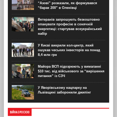
“Азові” розказали, як формувався
“барак 200” в Оленівці
Ветеранів запрошують безкоштовно
опанувати професію в сонячній
енергетиці: стартував всеукраїнський
набір
У Києві викрили кол-центр, який
ошукав чеських інвесторів на понад
8,4 млн грн
Майора ВСП підозрюють у вимаганні
$10 тис. від військового за “вирішення
питання” із СЗЧ
У Яворівському нацпарку на
Львівщині заборонили джипінг
ВІЙНА З РОСІЄЮ