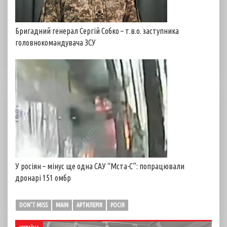
Бригадний генерал Сергій Собко – т.в.о. заступника
головнокомандувача ЗСУ
У росіян – мінус ще одна САУ “Мста-С”: попрацювали
дронарі 151 омбр
DON'T MISS
MAIN
АРТИЛЕРІЯ
РОСІЯ