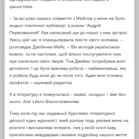
цінностями.
– За всі роки нашого співжиття з Мейсом у мене не було
жодної поетичної публікації, а роман “Андрій
Первозванний” був написаний ще до нашої з ним зустрічі.
Увесь цей час я опрацьовувала тексти свого чоловіка, –
розповідає Дзюбенко-Мейс. – Він володів українською
мовою, та не настільки, щоб вільно послугуватися нею
при написанні своїх творів. Тож Джеймс потребував моєї
допомоги. І це була важлива робота – найважливіша, яку
я робила будь-коли до чи після того. Адже моя головна
професія – науковий редактор.
А в літературу я поверталася – важко, складно – вже без
нього. Але з його благословенням.
Тому коли під час недавньої бурхливої літературної
дискусії один журналіст, який раніше ледь умовив мене на
розлоге і виснажливе інтерв’ю, пив у моїй оселі каву,
прискіпливо вивуджував смажені подробиці нашого життя