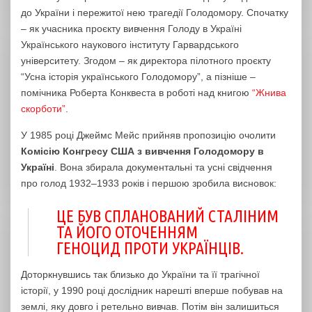
до України і пережитої нею трагедії Голодомору. Спочатку
– як учасника проєкту вивчення Голоду в Україні
Українського наукового інституту Гарвардського
університету. Згодом – як директора пілотного проєкту
“Усна історія українського Голодомору”, а пізніше –
помічника Роберта Конквеста в роботі над книгою
“Жнива
скорботи”
.
У 1985 році Джеймс Мейс прийняв пропозицію очолити
Комісію Конгресу США з вивчення Голодомору в
Україні
. Вона збирала документальні та усні свідчення
про голод 1932–1933 років і першою зробила висновок:
ЦЕ БУВ СПЛАНОВАНИЙ СТАЛІНИМ
ТА ЙОГО ОТОЧЕННЯМ
ГЕНОЦИД ПРОТИ УКРАЇНЦІВ.
Доторкнувшись так близько до України та її трагічної
історії, у 1990 році дослідник нарешті вперше побував на
землі, яку довго і ретельно вивчав. Потім він залишиться