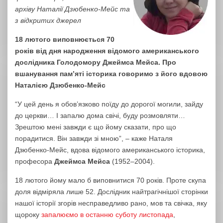
архіву Наталії Дзюбенко-Мейс та
з відкритих джерел
18 лютого виповнюється 70
років від дня народження відомого американського
дослідника Голодомору Джеймса Мейса. Про
вшанування пам’яті історика говоримо з його вдовою
Наталією Дзюбенко-Мейс
“У цей день я обов’язково поїду до дорогої могили, зайду
до церкви… І запалю дома свічі, буду розмовляти…
Зрештою мені завжди є що йому сказати, про що
порадитися. Він завжди зі мною”, – каже Наталя
Дзюбенко-Мейс, вдова відомого американського історика,
професора
Джеймса Мейса
(1952–2004).
18 лютого йому мало б виповнитися 70 років. Проте скупа
доля відміряла лише 52. Дослідник найтрагічнішої сторінки
нашої історії згорів несправедливо рано, мов та свічка, яку
щороку
запалюємо в останню суботу листопада
,