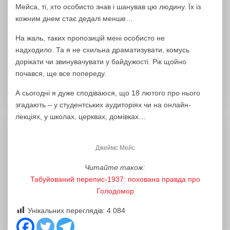
Мейса, ті, хто особисто знав і шанував цю людину. Їх із
кожним днем стає дедалі менше…
На жаль, таких пропозицій мені особисто не
надходило. Та я не схильна драматизувати, комусь
дорікати чи звинувачувати у байдужості. Рік щойно
почався, ще все попереду.
А сьогодні я дуже сподіваюся, що 18 лютого про нього
згадають – у студентських аудиторіях чи на онлайн-
лекціях, у школах, церквах, домівках…
Джеймс Мейс
Читайте також:
Табуйований перепис-1937: похована правда про
Голодомор
Унікальних переглядів:
4 084