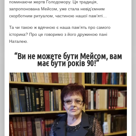
поминаючи жертв Голодомору. Ця традиція,
запропонована Мейсом, уже стала невід’ємним
скорботним ритуалом, частиною нашої пам’яті…
Та чи такою ж вдячною є наша пам’ять про самого
історика? Про це говоримо з його дружиною пані
Наталею.
“Ви не можете бути Мейсом, вам
має бути років 90!”