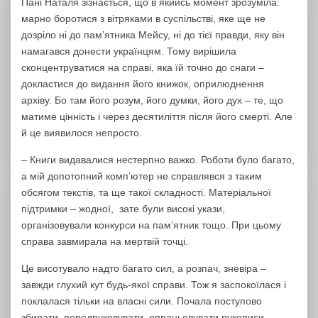
Пані Наталя зізнається, що в якийсь момент зрозуміла:
марно боротися з вітряками в суспільстві, яке ще не
дозріло ні до пам’ятника Мейсу, ні до тієї правди, яку він
намагався донести українцям. Тому вирішила
сконцентруватися на справі, яка їй точно до снаги –
докластися до видання його книжок, оприлюднення
архіву. Бо там його розум, його думки, його дух – те, що
матиме цінність і через десятиліття після його смерті. Але
й це виявилося непросто.
– Книги видавалися нестерпно важко. Роботи було багато,
а мій допотопний комп’ютер не справлявся з таким
обсягом текстів, та ще такої складності. Матеріальної
підтримки – жодної, зате були високі укази,
організовували конкурси на пам’ятник тощо. При цьому
справа завмирала на мертвій точці.
Це висотувало надто багато сил, а розпач, зневіра –
завжди глухий кут будь-якої справи. Тож я заспокоїлася і
поклалася тільки на власні сили. Почала поступово
збирати, передруковувати, опрацьовувати рукописи