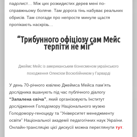
падолист… Між цих розкидистих дерев мені по-
справжньому боляче. Там дорога тінь набуває реальних
обрисів. Там спогади про непросте минуле щастя
пропікають наскрізь…
“Трибунного офіціозу сам Мейс
терпіти не міг”
Джеймс Мейс із американським бізнесменом українського
походження Олексієм Воскобійником у Гарварді
У день 70-річного ювілею Джеймса Мейса пам’ять
дослідника вшанують під час публічного діалогу
“Запалена свіча”
, який організовують Інститут
дослідження Голодомору Національного музею
Голодомору-геноциду та “Університет менеджменту
освіти” Національної академії педагогічних наук України.
Онлайн-трансляцію цієї дискусії можна переглянути
тут
.