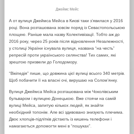
Джеймс Мейс
А от вулиця Джеймса Мейса в Києві таки з’явилася у 2016
році. Вона розташована зовсім поряд із Севастопольською
площею. Раніше мала назву Колективізації. Тобто аж до
2016 року, через 25 років після відновлення Незалежності,
у столиці України існувала вулиця, названа “на честь”
репресій проти українського селянства! Тих самих, які
зрештою призвели до Голодомору.
“Вікіпедія” пише, що довжина цієї вулиці всього 340 метрів.
Щоб побачити її на власні очі, вирушаю на Солом’янку.
Вулиця Джеймса Мейса розташована між Чоколівським
бульваром і вулицею Донецькою. Вже стоячи на самій
вулиці Мейса, запитую кількох людей, як знайти
необхідний топонім. Але всі здивовано знизують плечима.
Двоє хлопців-підлітків дістають із кишень телефони і
намагаються допомогти мені в “пошуках”.