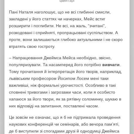
цвинтарі
Пані Наталя наголошує, що не всі глибинні смисли,
закладені у його статтях чи начерках, Мейс встиг
розширити і поглибити. Не всі, на жаль, “зчитані”,
розкодовані і сприйняті, пропрацьовані суспільством. А
проте, вони залишаються глибоко актуальними і не скоро
втратять свою гостроту.
– Напрацювання Джеймса Мейса необхідно, звісно,
популяризувати. Та насамперед його потрібно
вивчати
.
Тому прочитання й інтерпретація його творів, наприклад,
львівським професором Йосипом Лосем мені таки
важливіші, ніж формальні урочистості. Особливо в такі
сповнені тривогами і загрозами часи, коли я особисто
хапаюся за його твори, як за рятівну соломинку, шукаю в
них відповіді на запитання, поставлені часом.
Це зовсім не означає, що я б не підтримала проведення
наукових конференцій чи семінарів, або вечора пам’яті,
де б виступили зі спогадами друзі й однодумці Джеймса