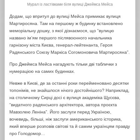
Мурал із ластівками біля вулиці Джеймса Мейса
Додам, що впритул до вулиці Мейса примикає вулиця
Мартиросяна. Там на першому ж будинку встановлено
меморіальну дошку, з якої дізнаємося, що “вулицю
названо ім’ям першого післявоєнного начальника
гарнізону міста Києва, генерал-лейтенанта, Героя
Радянського Союзу Маркіса Согомоновича Мартиросяна”.
Про Джеймса Мейса нагадують тільки дві таблички з
нумерацією на самих будинках.
Невже в Києві, де за останні роки перейменовано десятки
топонімів, не знайшлося нічого достойнішого? Наприклад,
на столичному Сирці досі є вулиця академіка Щусєва,
“видатного радянського архітектора, автора проєкта
Мавзолею Леніна”. Його заслуги перед Україною,
вочевидь, більші, ніж заслуги американського історика,
який вперше розповів світові та й самим українцям правду
про Голодомор…