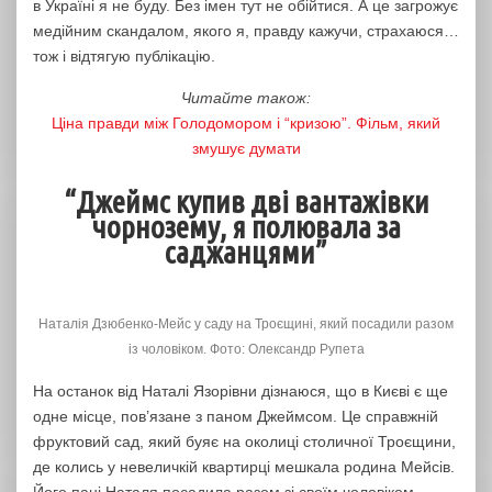
в Україні я не буду. Без імен тут не обійтися. А це загрожує
медійним скандалом, якого я, правду кажучи, страхаюся…
тож і відтягую публікацію.
Читайте також:
Ціна правди між Голодомором і “кризою”. Фільм, який
змушує думати
“Джеймс купив дві вантажівки
чорнозему, я полювала за
саджанцями”
Наталія Дзюбенко-Мейс у саду на Троєщині, який посадили разом
із чоловіком. Фото: Олександр Рупета
На останок від Наталі Язорівни дізнаюся, що в Києві є ще
одне місце, пов’язане з паном Джеймсом. Це справжній
фруктовий сад, який буяє на околиці столичної Троєщини,
де колись у невеличкій квартирці мешкала родина Мейсів.
Його пані Наталя посадила разом зі своїм чоловіком.