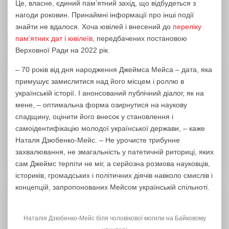
Це, власне, єдиний пам’ятний захід, що відбудеться з
нагоди роковин. Принаймні інформації про інші події
знайти не вдалося. Хоча ювілей і внесений до
переліку
пам’ятних дат і ювілеїв
, передбачених постановою
Верховної Ради на 2022 рік.
– 70 років від дня народження Джеймса Мейса – дата, яка
примушує замислитися над його місцем і роллю в
українській історії. І анонсований публічний діалог, як на
мене, – оптимальна форма озирнутися на наукову
спадщину, оцінити його внесок у становлення і
самоідентифікацію молодої української держави, – каже
Наталя Дзюбенко-Мейс. – Не урочисте трибунне
захвалювання, не змагальність у патетичній риториці, яких
сам Джеймс терпіти не міг, а серйозна розмова науковців,
істориків, громадських і політичних діячів навколо смислів і
концепцій, запропонованих Мейсом українській спільноті.
Наталія Дзюбенко-Мейс біля чоловікової могили на Байковому