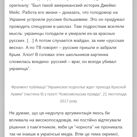
оригіналу: “Был такой американский историк Джеймс
Мейс. Работа его жизни – доказать, что голодомор на
Украине устроили русские большевики. Это он придумал
проводить спецуроки в школах. Там подросткам вселяли
мысль: украинцы голодали и умирали из-за красных
русских. […] А потом случается майдан, за ним «русская
весна». А по ТВ говорят – русские пришли и забрали
Крым. Хлоп! В головах этих школьников картинка
сложилась воедино: русский – враг, он всегда убивал
украинца”.
Фрагмент публікації “Украинское подполье ждет прихода Красной
Армии” (частина 9) у газеті “Комсомольська правда”, 21 листопада
2017 року
Не думаю, що ця недолуга аргументація якось би
впливала на високопосадовців, які постійно відтягували
рішення з пам’ятником, якби ця “чорнота” не проникала
так чи інакше в українські медіа. Втім це тема окремої,