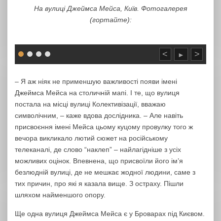
На вулиці Джеймса Мейса, Київ. Фотогалерея
(гортайте):
<
>
►
– Я аж ніяк не применшую важливості появи імені
Джеймса Мейса на столичній мапі. І те, що вулиця
постала на місці вулиці Колективізації, вважаю
символічним, – каже вдова дослідника. – Але навіть
присвоєння імені Мейса цьому куцому провулку того ж
вечора викликало лютий сюжет на російському
телеканалі, де слово “наклеп” – найлагідніше з усіх
можливих оцінок. Впевнена, що присвоїли його ім’я
безлюдній вулиці, де не мешкає жодної людини, саме з
тих причин, про які я казала вище. З остраху. Пішли
шляхом найменшого опору.
Ще одна вулиця Джеймса Мейса є у Броварах під Києвом.