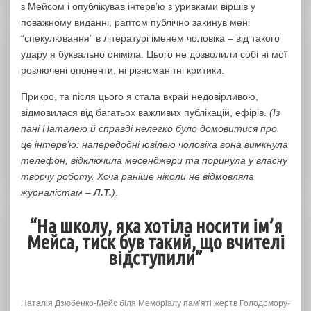
з Мейсом і опублікував інтерв’ю з уривками віршів у
поважному виданні, раптом публічно закинув мені
“спекулювання” в літературі іменем чоловіка – від такого
удару я буквально оніміла. Цього не дозволили собі ні мої
розлючені опоненти, ні різноманітні критики.
Прикро, та після цього я стала вкрай недовірливою,
відмовилася від багатьох важливих публікацій, ефірів.
(Із
пані Наталею й справді нелегко було домовитися про
це інтерв’ю: напередодні ювілею чоловіка вона вимкнула
телефон, відключила месенджери та поринула у власну
творчу роботу. Хоча раніше ніколи не відмовляла
журналістам –
Л.Т.
)
.
“На школу, яка хотіла носити ім’я
Мейса, тиск був такий, що вчителі
відступили”
Наталія Дзюбенко-Мейс біля Меморіалу пам’яті жертв Голодомору-