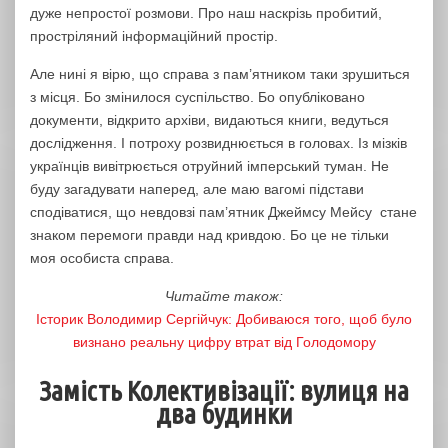
дуже непростої розмови. Про наш наскрізь пробитий,
простріляний інформаційний простір.
Але нині я вірю, що справа з пам’ятником таки зрушиться
з місця. Бо змінилося суспільство. Бо опубліковано
документи, відкрито архіви, видаються книги, ведуться
дослідження. І потроху розвиднюється в головах. Із мізків
українців вивітрюється отруйний імперський туман. Не
буду загадувати наперед, але маю вагомі підстави
сподіватися, що невдовзі пам’ятник Джеймсу Мейсу стане
знаком перемоги правди над кривдою. Бо це не тільки
моя особиста справа.
Читайте також:
Історик Володимир Сергійчук: Добиваюся того, щоб було
визнано реальну цифру втрат від Голодомору
Замість Колективізації: вулиця на
два будинки