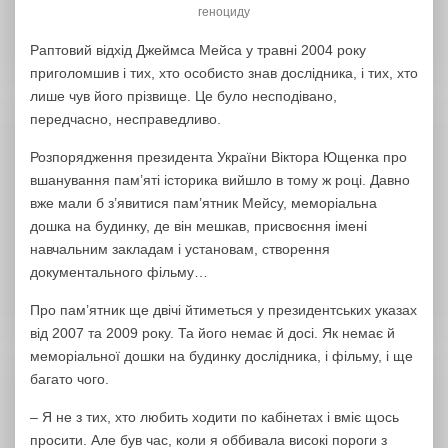
геноциду
Раптовий відхід Джеймса Мейса у травні 2004 року
приголомшив і тих, хто особисто знав дослідника, і тих, хто
лише чув його прізвище. Це було несподівано,
передчасно, несправедливо.
Розпорядження президента України Віктора Ющенка про
вшанування пам’яті історика вийшло в тому ж році. Давно
вже мали б з’явитися пам’ятник Мейсу, меморіальна
дошка на будинку, де він мешкав, присвоєння імені
навчальним закладам і установам, створення
документального фільму…
Про пам’ятник ще двічі йтиметься у президентських указах
від 2007 та 2009 року. Та його немає й досі. Як немає й
меморіальної дошки на будинку дослідника, і фільму, і ще
багато чого.
– Я не з тих, хто любить ходити по кабінетах і вміє щось
просити. Але був час, коли я оббивала високі пороги з