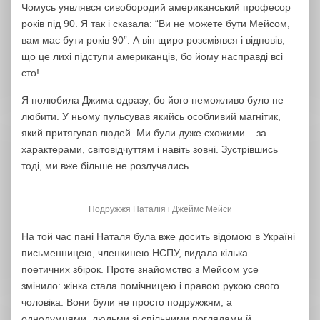
Чомусь уявлявся сивобородий американський професор
років під 90. Я так і сказала: “Ви не можете бути Мейсом,
вам має бути років 90”. А він щиро розсміявся і відповів,
що це лихі підступи американців, бо йому насправді всі
сто!
Я полюбила Джима одразу, бо його неможливо було не
любити. У ньому пульсував якийсь особливий магнітик,
який притягував людей. Ми були дуже схожими – за
характерами, світовідчуттям і навіть зовні. Зустрівшись
тоді, ми вже більше не розлучались.
Подружжя Наталія і Джеймс Мейси
На той час пані Наталя була вже досить відомою в Україні
письменницею, членкинею НСПУ, видала кілька
поетичних збірок. Проте знайомство з Мейсом усе
змінило: жінка стала помічницею і правою рукою свого
чоловіка. Вони були не просто подружжям, а
однодумцями, людьми зі спільними поглядами й