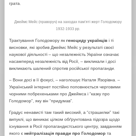
грата.
Джеймс Мейс (праворуч) на заходах пам’яті жерт Голодомору
1932-1933 рр.
Трактування Голодомору як
геноциду українців
і ті
висновки, які зробив Джеймс Мейс у результаті своєї
наукової діяльності – що незалежність України означає
насамперед незалежність від Росії, – викликали і досі
викликають шалений спротив російської пропаганди.
– Вони досі в її фокусі, – наголошує Наталя Язорівна. –
Український інтернет постійно поповнюється черговими
чорними побрехеньками про Джеймса і “казку про
Голодомор”, яку він “придумав”.
Градус ненависті там такий високий, а “страшилки” такі
випуклі, що виникає цілком обґрунтована підозра щодо
існування в Росії пропагандистського центру, завданням
якого є
нейтралізація правди про Голодомор
та