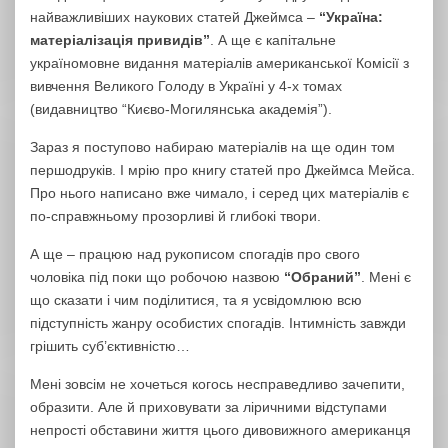
найважливіших наукових статей Джеймса –
“Україна:
матеріалізація привидів”
. А ще є капітальне
україномовне видання матеріалів американської Комісії з
вивчення Великого Голоду в Україні у 4-х томах
(видавництво “Києво-Могилянська академія”).
Зараз я поступово набираю матеріалів на ще один том
першодруків. І мрію про книгу статей про Джеймса Мейса.
Про нього написано вже чимало, і серед цих матеріалів є
по-справжньому прозорливі й глибокі твори.
А ще – працюю над рукописом спогадів про свого
чоловіка під поки що робочою назвою
“Обраний”
. Мені є
що сказати і чим поділитися, та я усвідомлюю всю
підступність жанру особистих спогадів. Інтимність завжди
грішить суб’єктивністю…
Мені зовсім не хочеться когось несправедливо зачепити,
образити. Але й приховувати за ліричними відступами
непрості обставини життя цього дивовижного американця