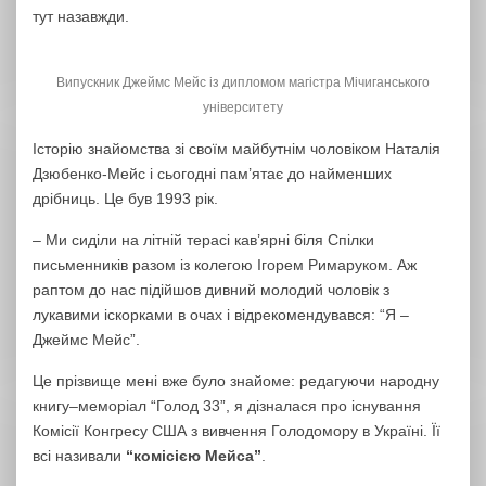
тут назавжди.
Випускник Джеймс Мейс із дипломом магістра Мічиганського
університету
Історію знайомства зі своїм майбутнім чоловіком Наталія
Дзюбенко-Мейс і сьогодні пам’ятає до найменших
дрібниць. Це був 1993 рік.
– Ми сиділи на літній терасі кав’ярні біля Спілки
письменників разом із колегою Ігорем Римаруком. Аж
раптом до нас підійшов дивний молодий чоловік з
лукавими іскорками в очах і відрекомендувався: “Я –
Джеймс Мейс”.
Це прізвище мені вже було знайоме: редагуючи народну
книгу–меморіал “Голод 33”, я дізналася про існування
Комісії Конгресу США з вивчення Голодомору в Україні. Її
всі називали
“комісією Мейса”
.