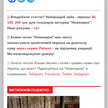
〉〉
Вподобали статтю? Найкращий лайк - переказ
50,
100, 200
грн. для гонорарів авторам "Новинарні".
Наші рахунки –
тут
.
〉〉
Кожен читач "Новинарні" має змогу
налаштувати щомісячний переказ на довільну
суму
через сервіс Patreon
- на підтримку редакції.
Ми виправдовуємо довіру!
〉〉
Хочете читати більше якісних статей і цікавих новин про
Україну, що воює? Підписуйтесь на "Новинарню" в
соцмережах:
Telegram
,
Facebook
,
Twitter
,
Instagram
.
ВАМ ТАКОЖ МОЖЕ СПОДОБАТИСЯ...