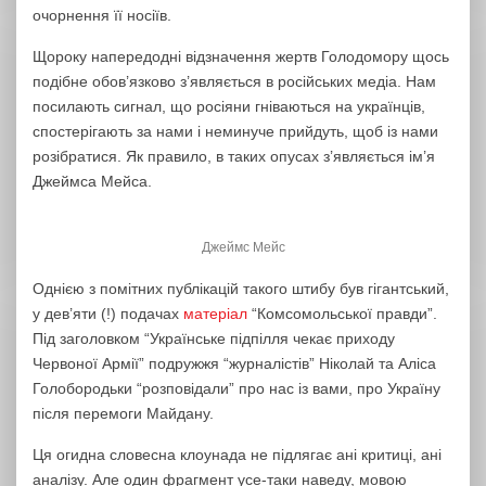
очорнення її носіїв.
Щороку напередодні відзначення жертв Голодомору щось
подібне обов’язково з’являється в російських медіа. Нам
посилають сигнал, що росіяни гніваються на українців,
спостерігають за нами і неминуче прийдуть, щоб із нами
розібратися. Як правило, в таких опусах з’являється ім’я
Джеймса Мейса.
Джеймс Мейс
Однією з помітних публікацій такого штибу був гігантський,
у дев’яти (!) подачах
матеріал
“Комсомольської правди”.
Під заголовком “Українське підпілля чекає приходу
Червоної Армії” подружжя “журналістів” Ніколай та Аліса
Голобородьки “розповідали” про нас із вами, про Україну
після перемоги Майдану.
Ця огидна словесна клоунада не підлягає ані критиці, ані
аналізу. Але один фрагмент усе-таки наведу, мовою