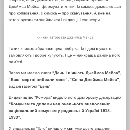
Джеймса Мейса, формувати книги. Із кимось домовлялася
про копіювання, з кимось – про сканування. А вже на
готові рукописи знайшлися і видавці, і спонсори.
Книжки авторства Джеймса Мейса
Таких книжок зібралася ціла підбірка. Їх і досі шукають,
замовляють і добре купують. І це – найкраща данина його
пам’яті.
Зараз ми маємо книги
“День і вічність Джеймса Мейса”,
“Ваші мертві вибрали мене”, “Свіча Джеймса Мейса”
,
видані газетою “День”.
Видавництво “Комора” видало його докторську дисертацію
“Комунізм та дилеми національного визволення:
національний комунізм у радянській Україні 1918–
1933”
.
У видавництві “Кліо” вийшло у світ уже друге видання