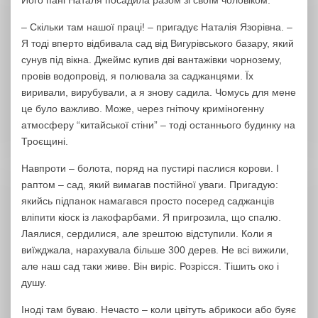
– Скільки там нашої праці! – пригадує Наталія Язорівна. –
Я тоді вперто відбивала сад від Вигурівського базару, який
сунув під вікна. Джеймс купив дві вантажівки чорнозему,
провів водопровід, я полювала за саджанцями. Їх
виривали, вирубували, а я знову садила. Чомусь для мене
це було важливо. Може, через гнітючу криміногенну
атмосферу “китайської стіни” – тоді останнього будинку на
Троєщині.
Навпроти – болота, поряд на пустирі паслися корови. І
раптом – сад, який вимагав постійної уваги. Пригадую:
якийсь підпанок намагався просто посеред саджанців
вліпити кіоск із лакофарбами. Я пригрозила, що спалю.
Лаялися, сердилися, але зрештою відступили. Коли я
виїжджала, нарахувала більше 300 дерев. Не всі вижили,
але наш сад таки живе. Він виріс. Розрісся. Тішить око і
душу.
Іноді там буваю. Нечасто – коли цвітуть абрикоси або буяє