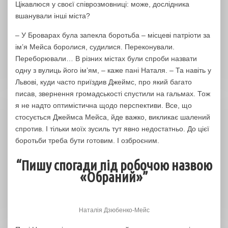
Цікавлюся у своєї співрозмовниці: може, дослідника
вшанували інші міста?
– У Броварах була запекла боротьба – місцеві патріоти за
ім’я Мейса боролися, судилися. Переконували.
Переборювали… В різних містах були спроби назвати
одну з вулиць його ім’ям, – каже пані Наталя. – Та навіть у
Львові, куди часто приїздив Джеймс, про який багато
писав, звернення громадськості спустили на гальмах. Тож
я не надто оптимістична щодо перспективи. Все, що
стосується Джеймса Мейса, йде важко, викликає шалений
спротив. І тільки моїх зусиль тут явно недостатньо. До цієї
боротьби треба бути готовим. І озброєним.
“Пишу спогади під робочою назвою
«Обраний»”
Наталія Дзюбенко-Мейс