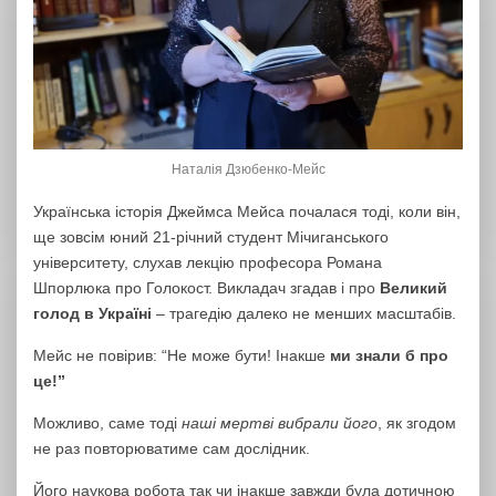
Наталія Дзюбенко-Мейс
Українська історія Джеймса Мейса почалася тоді, коли він,
ще зовсім юний 21-річний студент Мічиганського
університету, слухав лекцію професора Романа
Шпорлюка про Голокост. Викладач згадав і про
Великий
голод в Україні
– трагедію далеко не менших масштабів.
Мейс не повірив: “Не може бути! Інакше
ми знали б про
це!”
Можливо, саме тоді
наші мертві вибрали його
, як згодом
не раз повторюватиме сам дослідник.
Його наукова робота так чи інакше завжди була дотичною