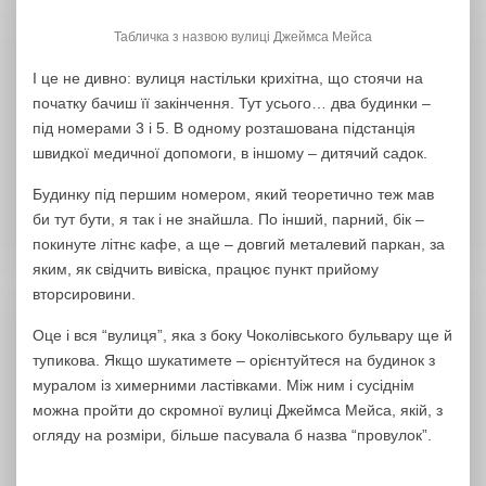
Табличка з назвою вулиці Джеймса Мейса
І це не дивно: вулиця настільки крихітна, що стоячи на
початку бачиш її закінчення. Тут усього… два будинки –
під номерами 3 і 5. В одному розташована підстанція
швидкої медичної допомоги, в іншому – дитячий садок.
Будинку під першим номером, який теоретично теж мав
би тут бути, я так і не знайшла. По інший, парний, бік –
покинуте літнє кафе, а ще – довгий металевий паркан, за
яким, як свідчить вивіска, працює пункт прийому
вторсировини.
Оце і вся “вулиця”, яка з боку Чоколівського бульвару ще й
тупикова. Якщо шукатимете – орієнтуйтеся на будинок з
муралом із химерними ластівками. Між ним і сусіднім
можна пройти до скромної вулиці Джеймса Мейса, якій, з
огляду на розміри, більше пасувала б назва “провулок”.