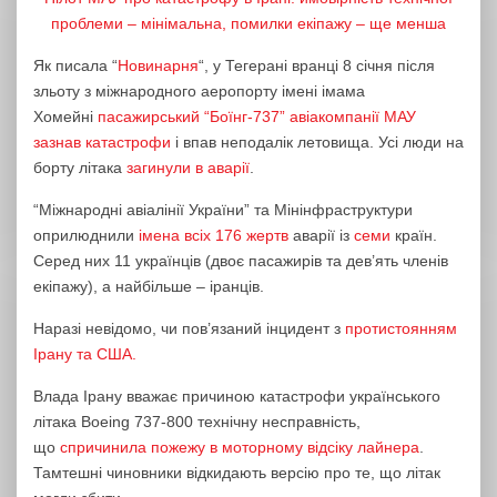
проблеми – мінімальна, помилки екіпажу – ще менша
Як писала “
Новинарня
“, у Тегерані вранці 8 січня після
зльоту з міжнародного аеропорту імені імама
Хомейні
пасажирський “Боїнг-737” авіакомпанії МАУ
зазнав катастрофи
і впав неподалік летовища. Усі люди на
борту літака
загинули в аварії
.
“Міжнародні авіалінії України” та Мінінфраструктури
оприлюднили
імена всіх 176 жертв
аварії із
семи
країн.
Серед них 11 українців (двоє пасажирів та дев’ять членів
екіпажу), а найбільше – іранців.
Наразі невідомо, чи пов’язаний інцидент з
протистоянням
Ірану та США.
Влада Ірану вважає причиною катастрофи українського
літака Boeing 737-800 технічну несправність,
що
спричинила пожежу в моторному відсіку лайнера
.
Тамтешні чиновники відкидають версію про те, що літак