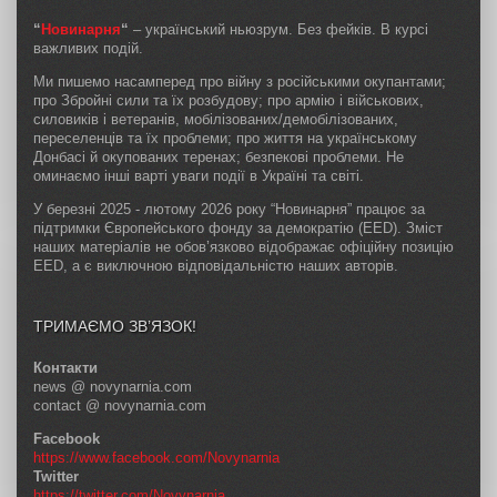
“
Новинарня
“
– український ньюзрум. Без фейків. В курсі
важливих подій.
Ми пишемо насамперед про війну з російськими окупантами;
про Збройні сили та їх розбудову; про армію і військових,
силовиків і ветеранів, мобілізованих/демобілізованих,
переселенців та їх проблеми; про життя на українському
Донбасі й окупованих теренах; безпекові проблеми. Не
оминаємо інші варті уваги події в Україні та світі.
У березні 2025 - лютому 2026 року “Новинарня” працює за
підтримки Європейського фонду за демократію (EED). Зміст
наших матеріалів не обов’язково відображає офіційну позицію
EED, а є виключною відповідальністю наших авторів.
ТРИМАЄМО ЗВ’ЯЗОК!
Контакти
news @ novynarnia.com
contact @ novynarnia.com
Facebook
https://www.facebook.com/Novynarnia
Twitter
https://twitter.com/Novynarnia