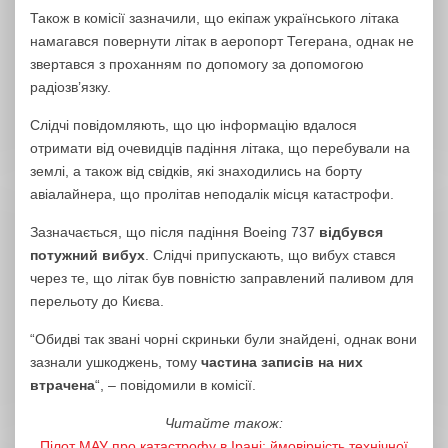
Також в комісії зазначили, що екіпаж українського літака
намагався повернути літак в аеропорт Тегерана, однак не
звертався з проханням по допомогу за допомогою
радіозв’язку.
Слідчі повідомляють, що цю інформацію вдалося
отримати від очевидців падіння літака, що перебували на
землі, а також від свідків, які знаходились на борту
авіалайнера, що пролітав неподалік місця катастрофи.
Зазначається, що після падіння Boeing 737
відбувся
потужний вибух
. Слідчі припускають, що вибух стався
через те, що літак був повністю заправлений паливом для
перельоту до Києва.
“Обидві так звані чорні скриньки були знайдені, однак вони
зазнали ушкоджень, тому
частина записів на них
втрачена
“, – повідомили в комісії.
Читайте також:
Пілот МАУ про катастрофу в Ірані: ймовірність технічної