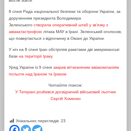
могли збити.
8 січня Рада національної безпеки та оборони України, за
дорученням президента Володимира
Зеленського
створила оперативний штаб у зв’язку з
авіакатастрофою
літака МАУ в Ірані. Зеленський оголосив,
що повертається з відпочинку в Омані до України.
У ніч на 8 січня Іран обстріляв ракетами дві американські
бази
на території Іраку.
Уряд України із 9 січня
закрив вітчизняним авіакомпаніям
польоти над Іраном та Іраком.
Читайте також:
У Тегерані розбився досвідчений військовий льотчик
Сергій Хоменко
Унікальних переглядів:
23