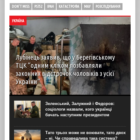
DON'T MISS
PS752
ІРАН
КАТАСТРОФА
МАУ
РОЗСЛІДУВАННЯ
УКРАЇНА
Лубінець заявив, що у Берегівському
ТЦК “одним кліком позбавляли
законних відстрочок чоловіків з усієї
України”
Під час моніторингового візиту до Берегівського РТЦК
та СП представник уповноваженого Верховної Ради з
питань захисту прав людини в Закарпатській області
Зеленський, Залужний і Федоров:
Андрій Крючков зафіксував масові порушення. Про це
соціологи назвали, кого українці
в...
бачать наступним президентом
Тато трьох може не воювати, тато двох
– ні. Чи справедлива така система?