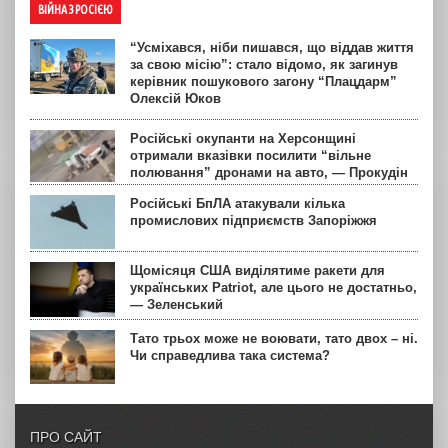
ВІЙНА З РОСІЄЮ
“Усміхався, ніби пишався, що віддав життя
за свою місію”: стало відомо, як загинув
керівник пошукового загону “Плацдарм”
Олексій Юков
Російські окупанти на Херсонщині
отримали вказівки посилити “вільне
полювання” дронами на авто, — Прокудін
Російські БпЛА атакували кілька
промислових підприємств Запоріжжя
Щомісяця США виділятиме ракети для
українських Patriot, але цього не достатньо,
— Зеленський
Тато трьох може не воювати, тато двох – ні.
Чи справедлива така система?
ПРО САЙТ