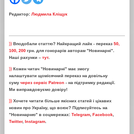
Редактор:
Людмила Кліщук
〉〉
Вподобали статтю? Найкращий лайк - переказ
50,
100, 200
грн. для гонорарів авторам "Новинарні".
Наші рахунки –
тут
.
〉〉
Кожен читач "Новинарні" має змогу
налаштувати щомісячний переказ на довільну
суму
через сервіс Patreon
- на підтримку редакції.
Ми виправдовуємо довіру!
〉〉
Хочете читати більше якісних статей і цікавих
новин про Україну, що воює? Підписуйтесь на
"Новинарню" в соцмережах:
Telegram
,
Facebook
,
Twitter
,
Instagram
.