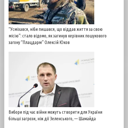
“Усміхався, ніби пишався, що віддав життя за свою
місію”: стало відомо, як загинув керівник пошукового
загону “Плацдарм” Олексій Юков
Вибори під час війни можуть створити для України
більші загрози, ніж дії Зеленського, — Шамайда