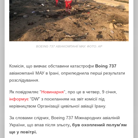
BOEING 737 АВІАКОМПАНІЇ МАУ. ФОТО: AP
Комісія, що вивчає обставини катастрофи
Boing 737
авіакомпанії МАУ в Ірані, оприлюднила перші результати
розслідування.
Як повідомляє “
Новинарня
“, про це в четвер, 9 січня,
інформує
“DW” з посиланням на звіт комісії під
керівництвом Організації цивільної авіації Ірану.
За словами слідчих, Boeing 737 Міжнародних авіаліній
України, що впав після зльоту
, був охоплений полум’ям
ще у повітрі.