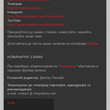
Телеграм
https://t.me/Novynarnia
Instagram
https://www.instagram.com/novynarnia/
YouTube
https://www.youtube.com/@Novynarnia
Приєднуйтеся до наших сторінок, коментуйте, оцінюйте,
пропонуйте цікаві теми.
Долучайтеся до числа наших патронів на платформі
Patreon
НОВИНАРНЯ З ВАМИ
При передруку гіперпосилання на “
Новинарню
” обов’язкове в
першому-другому реченні
Головний редактор:
Дмитро Лиховій
Запрошуємо до співпраці партнерів, однодумців та
рекламодавців
e-mail: contact @ novynarnia.com
Архів