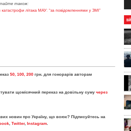
тайте також:
 катастрофи літака МАУ: “за повідомленнями у ЗМІ”
ВІ
реказ
50, 100, 200
грн. для гонорарів авторам
тувати щомісячний переказ на довільну суму
через
кавих новин про Україну, що воює? Підписуйтесь на
book
,
Twitter
,
Instagram
.