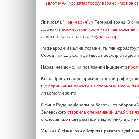
Пілот МАУ про катастрофу в Ірані: ймовірніс
Як писала “
Новинарня
“, у Тегерані вранці 8 сі
Хомейні
пасажирський “Боїнг-737” авіакомпані
люди на борту літака
загинули в аварії
.
“Міжнародні авіалінії України” та Мінінфрастр
Серед
них
11 українців (двоє пасажирів та дев’я
Наразі невідомо, чи пов’язаний інцидент з
прот
Влада Ірану вважає причиною катастрофи україн
що
спричинила пожежу в моторному відсіку ла
літак могли збити.
8 січня Рада національної безпеки та оборони
Зеленського
створила оперативний штаб у зв’я
оголосив, що повертається з відпочинку в Омані
У ніч на 8 січня Іран обстріляв ракетами дві ам