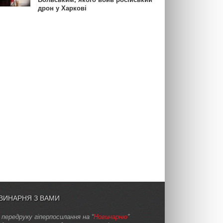
дрон у Харкові
ВИНАРНЯ З ВАМИ
 передруку гіперпосилання на “
Новинарню
”