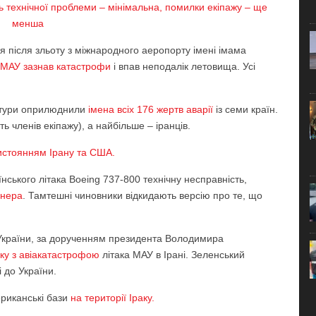
ть технічної проблеми – мінімальна, помилки екіпажу – ще
менша
чня після зльоту з міжнародного аеропорту імені імама
ї МАУ зазнав катастрофи
і впав неподалік летовища. Усі
уктури оприлюднили
імена всіх 176 жертв аварії
із семи країн.
ть членів екіпажу), а найбільше – іранців.
истоянням Ірану та США.
ського літака Boeing 737-800 технічну несправність,
йнера
. Тамтешні чиновники відкидають версію про те, що
 України, за дорученням президента Володимира
зку з авіакатастрофою
літака МАУ в Ірані. Зеленський
 до України.
ериканські бази
на території Іраку.