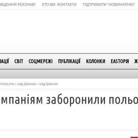
МІЩЕННЯ РЕКЛАМИ
ХТО МИ. КОНТАКТИ
ПІДТРИМАТИ “НОВИНАРНЮ”
АЦІЇ
СВІТ
СОЦМЕРЕЖІ
ПУБЛІКАЦІЇ
КОЛОНКИ
EASTОРІЯ
Ж
ольоти і над Іраном, і над Іраком
мпаніям заборонили польот