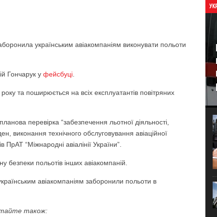
УК
аборонила українським авіакомпаніям виконувати польоти
ій Гончарук у
фейсбуці
.
 року та поширюється на всіх експлуатантів повітряних
планова перевірка “забезпечення льотної діяльності,
ден, виконання технічного обслуговування авіаційної
в ПрАТ “Міжнародні авіалінії України”.
ну безпеки польотів інших авіакомпаній.
країнським авіакомпаніям заборонили польоти в
тайте також: