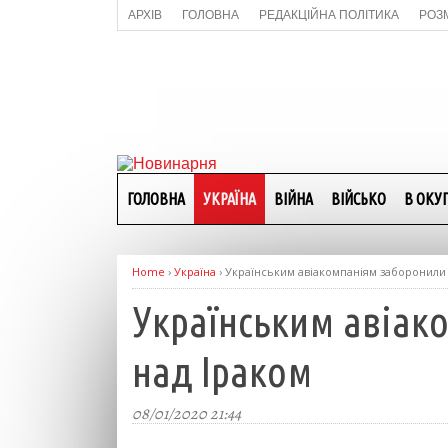
АРХІВ
ГОЛОВНА
РЕДАКЦІЙНА ПОЛІТИКА
РОЗ
ГОЛОВНА
УКРАЇНА
ВІЙНА
ВІЙСЬКО
В ОКУП
Home
›
Україна
›
Українським авіакомпаніям заборонили п
Українським авіако
над Іраком
08/01/2020 21:44