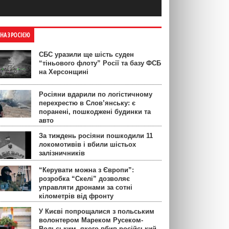
ЙНА З РОСІЄЮ
СБС уразили ще шість суден
“тіньового флоту” Росії та базу ФСБ
на Херсонщині
Росіяни вдарили по логістичному
перехрестю в Слов’янську: є
поранені, пошкоджені будинки та
авто
За тиждень росіяни пошкодили 11
локомотивів і вбили шістьох
залізничників
“Керувати можна з Європи”:
розробка “Скелі” дозволяє
управляти дронами за сотні
кілометрів від фронту
У Києві попрощалися з польським
волонтером Мареком Русеком-
Вольським, якого вбив російський