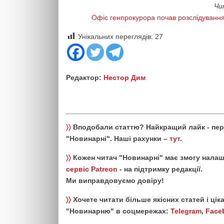
Чи
Офіс генпрокурора почав розслідування
Унікальних переглядів:
27
Редактор:
Нестор Дим
〉〉
Вподобали статтю? Найкращий лайк - пе
"Новинарні". Наші рахунки –
тут
.
〉〉
Кожен читач "Новинарні" має змогу налаш
сервіс Patreon
- на підтримку редакції.
Ми виправдовуємо довіру!
〉〉
Хочете читати більше якісних статей і ці
"Новинарню" в соцмережах:
Telegram
,
Face