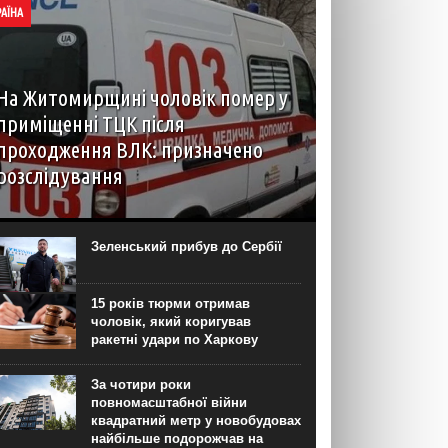
РАЇНА
На Житомирщині чоловік помер у
приміщенні ТЦК після
проходження ВЛК: призначено
розслідування
6 серпня до територіального центру
комплектування на Житомирщині доставили
чоловіка, який фігурував як порушник правил
Зеленський прибув до Сербії
військового обліку. Під час перебування у
приміщенні він знепритомнів, а потім помер. Про
інцидент...
15 років тюрми отримав
чоловік, який коригував
ракетні удари по Харкову
За чотири роки
повномасштабної війни
квадратний метр у новобудовах
найбільше подорожчав на