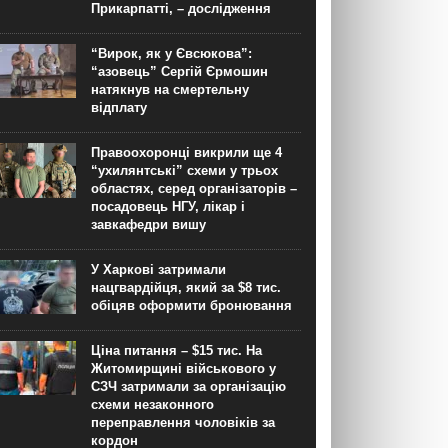
Прикарпатті, – дослідження
“Вирок, як у Євсюкова”:
“азовець” Сергій Єрмошин
натякнув на смертельну
відплату
Правоохоронці викрили ще 4
“ухилянтські” схеми у трьох
областях, серед організаторів –
посадовець НГУ, лікар і
завкафедри вишу
У Харкові затримали
нацгвардійця, який за $8 тис.
обіцяв оформити бронювання
Ціна питання – $15 тис. На
Житомирщині військового у
СЗЧ затримали за організацію
схеми незаконного
переправлення чоловіків за
кордон