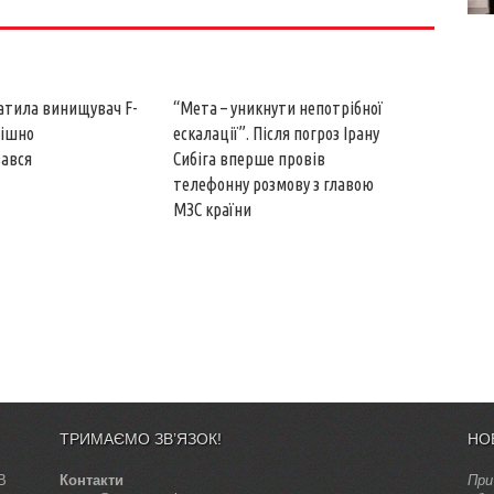
атила винищувач F-
“Мета – уникнути непотрібної
пішно
ескалації”. Після погроз Ірану
ався
Сибіга вперше провів
телефонну розмову з главою
МЗС країни
ТРИМАЄМО ЗВ’ЯЗОК!
НО
В
Контакти
При