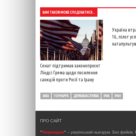
ВАМ ТАКОЖ МОЖЕ СПОДОБАТИСЯ...
Україна втр
16, пілот ус
катапультув
Сенат підтримав законопроєкт
Ліндсі Грема щодо посилення
санкцій проти Росії та Ірану
АВІА
ГОНЧАРУК
ДЕРЖАВІАСЛУЖБА
ІРАК
ІРАН
ПРО САЙТ
“
Новинарня
“
– український ньюзрум. Без фейків. 