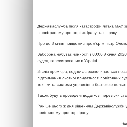
Державіаслужба після катастрофи літака МАУ з
в повітряному просторі як Ірану, так і Іраку.
Про це 8 січня повідомив прем’єр-міністр Олекс
Заборона набуває чинності з 00:00 9 січня 2020
суден, зареєстрованих в Україні.
Зі слів прем’єра, водночас розпочинається поза
підтримання льотної придатності повітряних су
техніки та системи управління безпекою польоті
Також будуть проведені додаткові перевірки ста
Раніше цього ж дня рішенням Державіаслужби у
повітряному просторі Ірану.
Чи