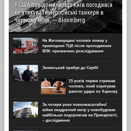
У США повідомили, що Київ погодився
не атакувати неросійські танкери в
Чорному морі, — Bloomberg
За словами представника уряду США, Україна
погодилася не завдавати ударів по деяких неросійських
нафтових танкерах та об’єктах інфраструктури Чорного
На Житомирщині чоловік помер у
моря, що мають критичне значення для експорту
приміщенні ТЦК після проходження
казахстанської нафти, після...
ВЛК: призначено розслідування
Зеленський прибув до Сербії
15 років тюрми отримав
чоловік, який коригував
ракетні удари по Харкову
За чотири роки повномасштабної
війни квадратний метр у новобудовах
найбільше подорожчав на Прикарпатті,
– дослідження