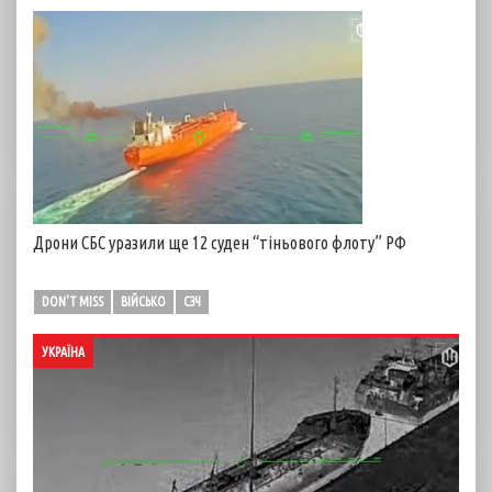
Дрони СБС уразили ще 12 суден “тіньового флоту” РФ
DON'T MISS
ВІЙСЬКО
СЗЧ
УКРАЇНА