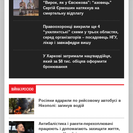
“Вирок, як у Євсюкова”: “азовець”
Сергій Єрмошин натякнув на
смертельну відплату
Правоохоронці викрили ще 4
“ухилянтські” схеми у трьох областях,
серед організаторів – посадовець НГУ,
лікар і завкафедри вишу
У Харкові затримали нацгвардійця,
який за $8 тис. обіцяв оформити
бронювання
ВІЙНА З РОСІЄЮ
Росіяни вдарили по рейсовому автобусі в
Нікополі: загинув водій
Антибалістика і ракети-перехоплювачі
працюють і допомагають захищати життя,