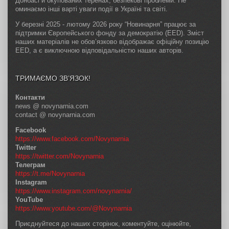
Донбасі й окупованих теренах; безпекові проблеми. Не
оминаємо інші варті уваги події в Україні та світі.
У березні 2025 - лютому 2026 року “Новинарня” працює за
підтримки Європейського фонду за демократію (EED). Зміст
наших матеріалів не обов’язково відображає офіційну позицію
EED, а є виключною відповідальністю наших авторів.
ТРИМАЄМО ЗВ’ЯЗОК!
Контакти
news @ novynarnia.com
contact @ novynarnia.com
Facebook
https://www.facebook.com/Novynarnia
Twitter
https://twitter.com/Novynarnia
Телеграм
https://t.me/Novynarnia
Instagram
https://www.instagram.com/novynarnia/
YouTube
https://www.youtube.com/@Novynarnia
Приєднуйтеся до наших сторінок, коментуйте, оцінюйте,