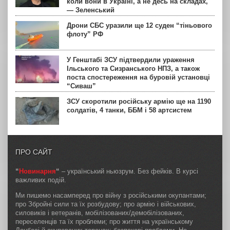
коли вони в Україні, а не десь на складах,
— Зеленський
Дрони СБС уразили ще 12 суден “тіньового
флоту” РФ
У Генштабі ЗСУ підтвердили ураження
Ільського та Сизранського НПЗ, а також
поста спостереження на буровій установці
“Сиваш”
ЗСУ скоротили російську армію ще на 1190
солдатів, 4 танки, ББМ і 58 артсистем
ПРО САЙТ
“
Новинарня
“
– український ньюзрум. Без фейків. В курсі
важливих подій.
Ми пишемо насамперед про війну з російськими окупантами;
про Збройні сили та їх розбудову; про армію і військових,
силовиків і ветеранів, мобілізованих/демобілізованих,
переселенців та їх проблеми; про життя на українському