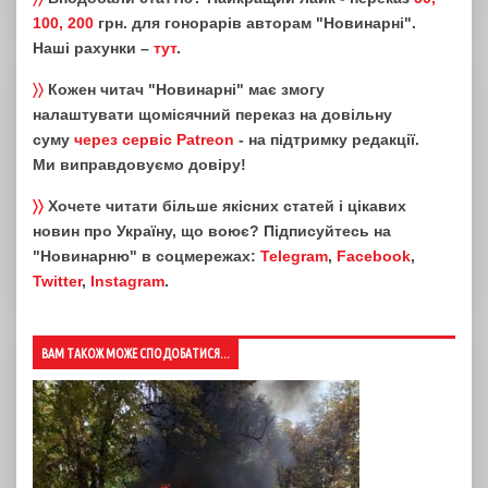
100, 200
грн. для гонорарів авторам "Новинарні".
Наші рахунки –
тут
.
〉〉
Кожен читач "Новинарні" має змогу
налаштувати щомісячний переказ на довільну
суму
через сервіс Patreon
- на підтримку редакції.
Ми виправдовуємо довіру!
〉〉
Хочете читати більше якісних статей і цікавих
новин про Україну, що воює? Підписуйтесь на
"Новинарню" в соцмережах:
Telegram
,
Facebook
,
Twitter
,
Instagram
.
ВАМ ТАКОЖ МОЖЕ СПОДОБАТИСЯ...