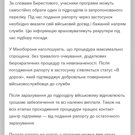
За словами Берестового, учасники програми можуть
самостійно обрати один із підрозділів із запропонованого
переліку. Під час подання рапорту через застосунок
необхідно вказати свій військовий досвід і бажаний напрям
служби. Цю інформацію враховуватимуть рекрутери під
час підбору посади.
У Міноборони наголошують, що процедура максимально
спрощена: без тривалого очікування, додаткових
бюрократичних процедур та невизначеності. Після
погодження рапорту в застосунку з’являється статус «В
дорозі», який підтверджує добровільне повернення
військовослужбовця до служби.
Після зарахування до підрозділу військовому відновлюють
грошове забезпечення та всі належні виплати. Також на
всіх етапах проходження процедури працює контакт-
центр підтримки — від подання рапорту до остаточного
зарахування.
Подати рапорт на участь у програмі можна вже зараз