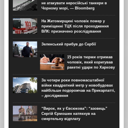
не атакувати неросійські танкери в
Чорному морі, — Bloomberg
На Житомирщині чоловік помер у
приміщенні ТЦК після проходження
ВЛК: призначено розслідування
Зеленський прибув до Сербії
15 років тюрми отримав
чоловік, який коригував
ракетні удари по Харкову
За чотири роки повномасштабної
війни квадратний метр у новобудовах
найбільше подорожчав на Прикарпатті,
– дослідження
“Вирок, як у Євсюкова”: “азовець”
Сергій Єрмошин натякнув на
смертельну відплату