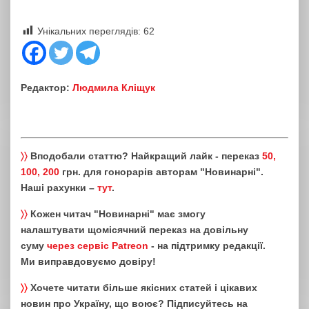
Унікальних переглядів:
62
Редактор:
Людмила Кліщук
〉〉
Вподобали статтю? Найкращий лайк - переказ
50,
100, 200
грн. для гонорарів авторам "Новинарні".
Наші рахунки –
тут
.
〉〉
Кожен читач "Новинарні" має змогу
налаштувати щомісячний переказ на довільну
суму
через сервіс Patreon
- на підтримку редакції.
Ми виправдовуємо довіру!
〉〉
Хочете читати більше якісних статей і цікавих
новин про Україну, що воює? Підписуйтесь на