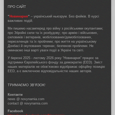
ПРО САЙТ
“
Новинарня
“
– український ньюзрум. Без фейків. В курсі
важливих подій.
Ми пишемо насамперед про війну з російськими окупантами;
про Збройні сили та їх розбудову; про армію і військових,
силовиків і ветеранів, мобілізованих/демобілізованих,
переселенців та їх проблеми; про життя на українському
Донбасі й окупованих теренах; безпекові проблеми. Не
оминаємо інші варті уваги події в Україні та світі.
У березні 2025 - лютому 2026 року “Новинарня” працює за
підтримки Європейського фонду за демократію (EED). Зміст
наших матеріалів не обов’язково відображає офіційну позицію
EED, а є виключною відповідальністю наших авторів.
ТРИМАЄМО ЗВ’ЯЗОК!
Контакти
news @ novynarnia.com
contact @ novynarnia.com
Facebook