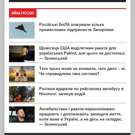
ВІЙНА З РОСІЄЮ
Російські БпЛА атакували кілька
промислових підприємств Запоріжжя
Щомісяця США виділятиме ракети для
українських Patriot, але цього не достатньо,
— Зеленський
Тато трьох може не воювати, тато двох – ні.
Чи справедлива така система?
Росіяни вдарили по рейсовому автобусу в
Нікополі: загинув водій
Антибалістика і ракети-перехоплювачі
працюють і допомагають захищати життя,
коли вони в Україні, а не десь на складах,
— Зеленський