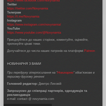
https://www.facebook.com/Novynarnia
Twitter
https://twitter.com/Novynarnia
Телеграм
https://t.me/Novynarnia
Instagram
https://www.instagram.com/novynarnia/
YouTube
https://www.youtube.com/@Novynarnia
Приєднуйтеся до наших сторінок, коментуйте, оцінюйте,
пропонуйте цікаві теми.
Долучайтеся до числа наших патронів на платформі
Patreon
НОВИНАРНЯ З ВАМИ
При передруку гіперпосилання на “
Новинарню
” обов’язкове в
першому-другому реченні
Головний редактор:
Дмитро Лиховій
Запрошуємо до співпраці партнерів, однодумців та
рекламодавців
e-mail: contact @ novynarnia.com