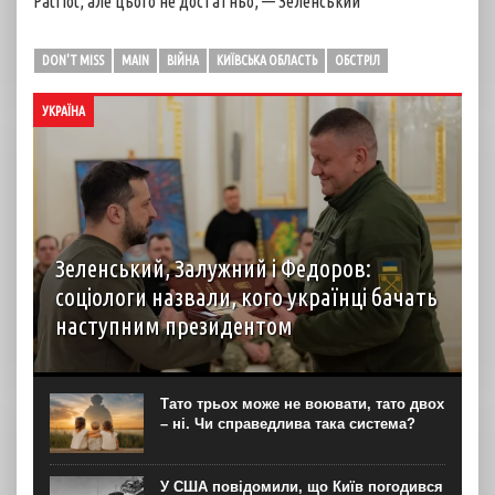
Patriot, але цього не достатньо, — Зеленський
DON'T MISS
MAIN
ВІЙНА
КИЇВСЬКА ОБЛАСТЬ
ОБСТРІЛ
УКРАЇНА
Зеленський, Залужний і Федоров:
соціологи назвали, кого українці бачать
наступним президентом
Наразі в разі проведення президентських виборів
більшість українців обрали б на цю посаду чинного
президента Володимира Зеленського. На другому місці
Тато трьох може не воювати, тато двох
за підтримкою виборців опинився колишній
– ні. Чи справедлива така система?
головнокомандувач ЗСУ, а тепер...
У США повідомили, що Київ погодився