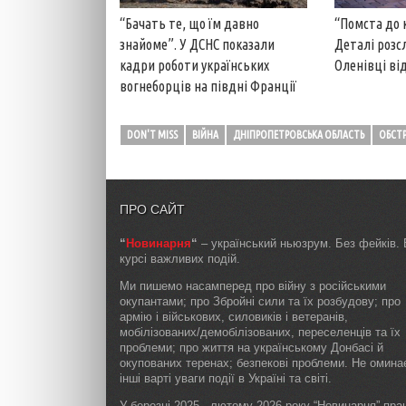
“Помста до 
“Бачать те, що їм давно
Деталі розс
знайоме”. У ДСНС показали
Оленівці від
кадри роботи українських
вогнеборців на півдні Франції
DON'T MISS
ВІЙНА
ДНІПРОПЕТРОВСЬКА ОБЛАСТЬ
ОБСТР
ПРО САЙТ
“
Новинарня
“
– український ньюзрум. Без фейків. 
курсі важливих подій.
Ми пишемо насамперед про війну з російськими
окупантами; про Збройні сили та їх розбудову; про
армію і військових, силовиків і ветеранів,
мобілізованих/демобілізованих, переселенців та їх
проблеми; про життя на українському Донбасі й
окупованих теренах; безпекові проблеми. Не омин
інші варті уваги події в Україні та світі.
У березні 2025 - лютому 2026 року “Новинарня” пр