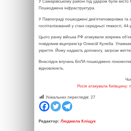
У Самарівському районі під ударом були місто
Пошкоджена інфраструктура.
У Павлограді пошкоджені дев’ятиповерхівка та 
госпіталізований у стані середньої тяжкості, 44
Цього ранку війська РФ атакували зокрема об’є
повідомив віцепрем’єр Олексій Кулеба. Уламка
укриття. Йому надають допомогу, загрози житт
Внаслідок влучань БпЛА пошкоджено локомотиви 
відновлюють.
Чи
Росія атакувала Київщину: 
Унікальних переглядів:
27
Редактор:
Людмила Кліщук