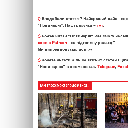
〉〉
Вподобали статтю? Найкращий лайк - пе
"Новинарні". Наші рахунки –
тут
.
〉〉
Кожен читач "Новинарні" має змогу налаш
сервіс Patreon
- на підтримку редакції.
Ми виправдовуємо довіру!
〉〉
Хочете читати більше якісних статей і ці
"Новинарню" в соцмережах:
Telegram
,
Face
ВАМ ТАКОЖ МОЖЕ СПОДОБАТИСЯ...