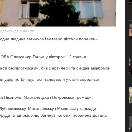
 ОЛЕКСАНДР ГАНЖА/ТГ
я одна людина загинула і четверо дістали поранень
ОВА Олександр Ганжа у вівторок, 12 травня.
асті безпілотниками, бив з артилерії та скидав авіабомби.
й удар по Дніпру, госпіталізували у стані середньої
и Нікополь, Марганецька і Покровська громади.
Дубовиківську, Миколаївську і Роздорську громади.
руда та автомобіль. Загинув чоловік, поранень дістала