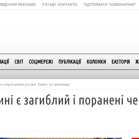
МІЩЕННЯ РЕКЛАМИ
ХТО МИ. КОНТАКТИ
ПІДТРИМАТИ “НОВИНАРНЮ”
АЦІЇ
СВІТ
СОЦМЕРЕЖІ
ПУБЛІКАЦІЇ
КОЛОНКИ
EASTОРІЯ
Ж
 через атаки росіян. Били і по залізниці
і є загиблий і поранені чер