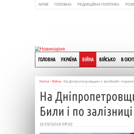
АРХІВ
ГОЛОВНА
РЕДАКЦІЙНА ПОЛІТИКА
РОЗ
ГОЛОВНА
УКРАЇНА
ВІЙНА
ВІЙСЬКО
В ОКУП
Home
›
Війна
›
На Дніпропетровщині є загиблий і поранені
На Дніпропетровщин
Били і по залізниці
12/05/2026 08:52