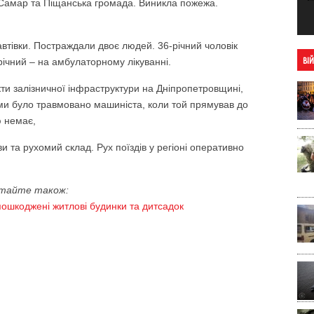
 Самар та Піщанська громада. Виникла пожежа.
автівки. Постраждали двоє людей. 36-річний чоловік
-річний – на амбулаторному лікуванні.
ВІ
кти залізничної інфраструктури на Дніпропетровщині,
ми було травмовано машиніста, коли той прямував до
ю немає,
та рухомий склад. Рух поїздів у регіоні оперативно
тайте також:
пошкоджені житлові будинки та дитсадок