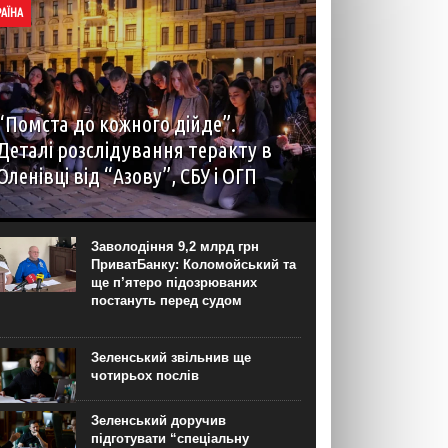
РАЇНА
“Помста до кожного дійде”.
Деталі розслідування теракту в
Оленівці від “Азову”, СБУ і ОГП
автор: Наталія Терамае 28 липня рідні вцілілих
“азовців” в Оленівці виступили із шокуючою
заявою. Мовляв, списки полонених у “бараці
Заволодіння 9,2 млрд грн
200”, де стався вибух, укладав полонений
ПриватБанку: Коломойський та
представник корпусу. Заява...
ще п’ятеро підозрюваних
постануть перед судом
Зеленський звільнив ще
чотирьох послів
Зеленський доручив
підготувати “спеціальну