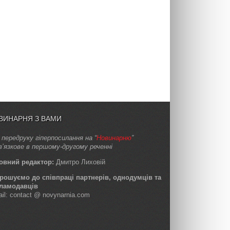
ВИНАРНЯ З ВАМИ
 передруку гіперпосилання на “
Новинарню
”
в’язкове в першому-другому реченні
овний редактор:
Дмитро Лиховій
рошуємо до співпраці партнерів, однодумців та
ламодавців
ail: contact @ novynarnia.com