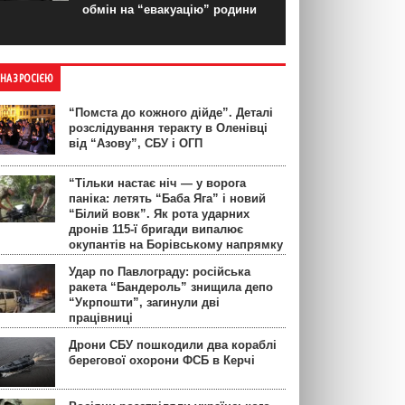
обмін на “евакуацію” родини
ЙНА З РОСІЄЮ
“Помста до кожного дійде”. Деталі
розслідування теракту в Оленівці
від “Азову”, СБУ і ОГП
“Тільки настає ніч — у ворога
паніка: летять “Баба Яга” і новий
“Білий вовк”. Як рота ударних
дронів 115-ї бригади випалює
окупантів на Борівському напрямку
Удар по Павлограду: російська
ракета “Бандероль” знищила депо
“Укрпошти”, загинули дві
працівниці
Дрони СБУ пошкодили два кораблі
берегової охорони ФСБ в Керчі