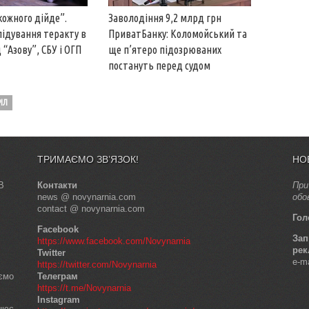
кожного дійде”.
Заволодіння 9,2 млрд грн
лідування теракту в
ПриватБанку: Коломойський та
 “Азову”, СБУ і ОГП
ще п’ятеро підозрюваних
постануть перед судом
ІЛ
ТРИМАЄМО ЗВ’ЯЗОК!
НО
В
Контакти
При
news @ novynarnia.com
обо
contact @ novynarnia.com
Гол
Facebook
Зап
https://www.facebook.com/Novynarnia
рек
Twitter
e-m
https://twitter.com/Novynarnia
аємо
Телеграм
https://t.me/Novynarnia
Instagram
ацює