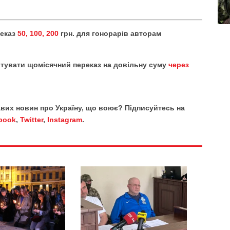
реказ
50, 100, 200
грн. для гонорарів авторам
тувати щомісячний переказ на довільну суму
через
кавих новин про Україну, що воює? Підписуйтесь на
book
,
Twitter
,
Instagram
.