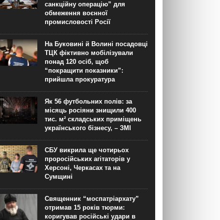
санкційну операцію” для
обмеження воєнної
промисловості Росії
На Буковині й Волині посадовці
ТЦК фіктивно мобілізували
понад 120 осіб, щоб
“покращити показники”:
прийшла прокуратура
Як 56 футбольних полів: за
місяць росіяни знищили 400
тис. м² складських приміщень
українського бізнесу, – ЗМІ
СБУ викрила ще чотирьох
проросійських агітаторів у
Херсоні, Черкасах та на
Сумщині
Священник “моспатріархату”
отримав 15 років тюрми:
коригував російські удари в