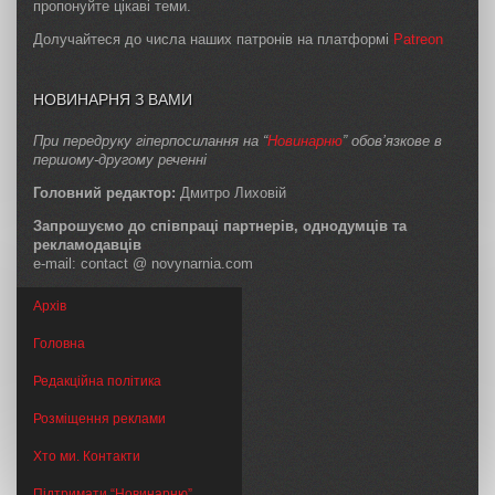
пропонуйте цікаві теми.
Долучайтеся до числа наших патронів на платформі
Patreon
НОВИНАРНЯ З ВАМИ
При передруку гіперпосилання на “
Новинарню
” обов’язкове в
першому-другому реченні
Головний редактор:
Дмитро Лиховій
Запрошуємо до співпраці партнерів, однодумців та
рекламодавців
e-mail: contact @ novynarnia.com
Архів
Головна
Редакційна політика
Розміщення реклами
Хто ми. Контакти
Підтримати “Новинарню”