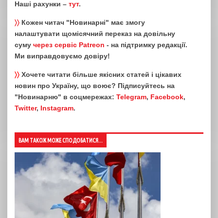
Наші рахунки –
тут
.
〉〉
Кожен читач "Новинарні" має змогу
налаштувати щомісячний переказ на довільну
суму
через сервіс Patreon
- на підтримку редакції.
Ми виправдовуємо довіру!
〉〉
Хочете читати більше якісних статей і цікавих
новин про Україну, що воює? Підписуйтесь на
"Новинарню" в соцмережах:
Telegram
,
Facebook
,
Twitter
,
Instagram
.
ВАМ ТАКОЖ МОЖЕ СПОДОБАТИСЯ...