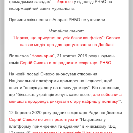
громадських засадах”, –
йдеться
у відповіді РНБО на
інформаційний запит журналістів.
Причини звільнення в Апараті РНБО не уточнили.
Читайте також:
“Церква, що присутня по усіх боках конфлікту”: Сивохо
назвав медіатора для врегулювання на Донбасі
Як писала “
Новинарня
“, 21 жовтня 2019 року шоумен-
комік
Сергій Сивохо став радником секретаря РНБО
.
На новій посаді Сивохо анонсував створення
Національної платформи примирення і єдності, щоб
почати “пошук діалогу на шляху до миру”. Він наголосив,
що “більшість українців хочуть саме цього,
але войовнича
меншість продовжує диктувати стару набридлу політику”
”.
12 березня 2020 року радник секретаря Ради нацбезпеки
Сергій Сивохо не зміг презентувати
“Національну
платформу примирення та єднання” в київському КВЦ