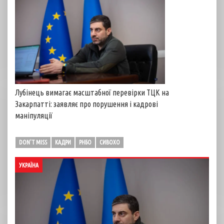
Лубінець вимагає масштабної перевірки ТЦК на
Закарпатті: заявляє про порушення і кадрові
маніпуляції
DON'T MISS
КАДРИ
РНБО
СИВОХО
УКРАЇНА