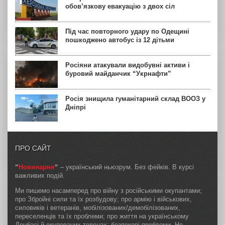
обов’язкову евакуацію з двох сіл
Під час повторного удару по Одещині
пошкоджено автобус із 12 дітьми
Росіяни атакували видобувні активи і
буровий майданчик “Укрнафти”
Росія знищила гуманітарний склад ВООЗ у
Дніпрі
ПРО САЙТ
“
Новинарня
“
– український ньюзрум. Без фейків. В курсі
важливих подій.
Ми пишемо насамперед про війну з російськими окупантами;
про Збройні сили та їх розбудову; про армію і військових,
силовиків і ветеранів, мобілізованих/демобілізованих,
переселенців та їх проблеми; про життя на українському
Донбасі й окупованих теренах; безпекові проблеми. Не