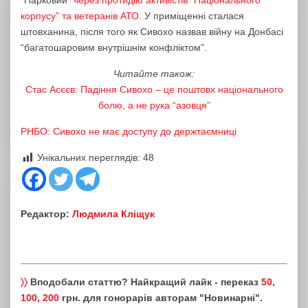
“Парковий”
через протидію активістів “Національного
корпусу” та ветеранів АТО.
У приміщенні сталася
штовханина, після того як Сивохо назвав війну на Донбасі
“багатошаровим внутрішнім конфліктом”.
Читайте також:
Стас Асєєв: Падіння Сивохо – це поштовх національного
болю, а не рука “азовця”
РНБО: Сивохо не має доступу до держтаємниці
Унікальних переглядів:
48
Редактор:
Людмила Кліщук
〉〉
Вподобали статтю? Найкращий лайк - переказ
50,
100, 200
грн. для гонорарів авторам "Новинарні".