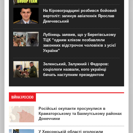
На Кіровоградщині розбився бойовий
вертоліт: загинув авіатехнік Ярослав
Демчевський
Лубінець заявив, що у Берегівському
ТЦК “одним кліком позбавляли
законних відстрочок чоловіків з усієї
України”
Зеленський, Залужний і Федоров:
соціологи назвали, кого українці
бачать наступним президентом
ВІЙНА З РОСІЄЮ
Російські окупанти просунулися в
Краматорському та Бахмутському районах
Донеччини
У Херсонській області оголосили