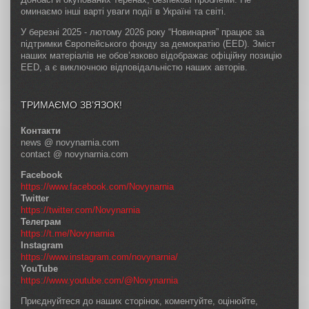
оминаємо інші варті уваги події в Україні та світі.
У березні 2025 - лютому 2026 року “Новинарня” працює за
підтримки Європейського фонду за демократію (EED). Зміст
наших матеріалів не обов’язково відображає офіційну позицію
EED, а є виключною відповідальністю наших авторів.
ТРИМАЄМО ЗВ’ЯЗОК!
Контакти
news @ novynarnia.com
contact @ novynarnia.com
Facebook
https://www.facebook.com/Novynarnia
Twitter
https://twitter.com/Novynarnia
Телеграм
https://t.me/Novynarnia
Instagram
https://www.instagram.com/novynarnia/
YouTube
https://www.youtube.com/@Novynarnia
Приєднуйтеся до наших сторінок, коментуйте, оцінюйте,