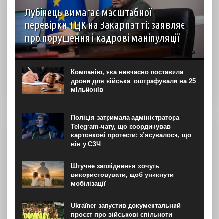
Лубінець вимагає масштабної
перевірки ТЦК на Закарпатті: заявляє
про порушення і кадрові маніпуляції
Уповноважений Верховної Ради з питань захисту прав
людини Дмитро Лубінець вимагає масштабної перевірки
ОТЦК та СП на Закарпатті Про це омбудсман написав у
Компанію, яка невчасно поставила
неділю, 9 серпня, у своєму телеграм-каналі....
дрони для війська, оштрафували на 25
мільйонів
Поліція затримала адміністратора
Telegram-чату, що координував
картонкові протести: з’ясувалося, що
він у СЗЧ
Штучне запліднення хочуть
використовувати, щоб уникнути
мобілізації
Ukraїner запустив документальний
проєкт про військові спільноти