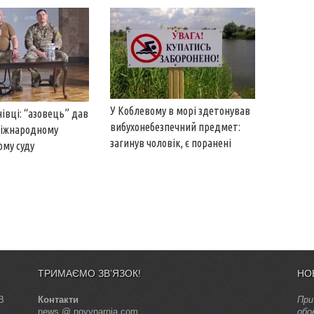
У Коблевому в морі здетонував
нівці: “азовець” дав
вибухонебезпечний предмет:
Міжнародному
загинув чоловік, є поранені
му суду
ТРИМАЄМО ЗВ’ЯЗОК!
НО
В
Контакти
При
news @ novynarnia.com
обо