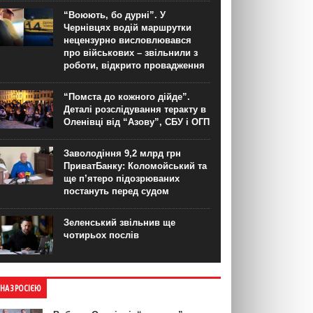
“Воюють, бо дурні”. У
Чернівцях водій маршрутки
нецензурно висловлювався
про військових – звільнили з
роботи, відкрито провадження
“Помста до кожного дійде”.
Деталі розслідування теракту в
Оленівці від “Азову”, СБУ і ОГП
Заволодіння 9,2 млрд грн
ПриватБанку: Коломойський та
ще п’ятеро підозрюваних
постануть перед судом
Зеленський звільнив ще
чотирьох послів
ЙНА З РОСІЄЮ