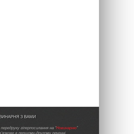
ВИНАРНЯ З ВАМИ
 передруку гіперпосилання на “
Новинарню
”
в’язкове в першому-другому реченні