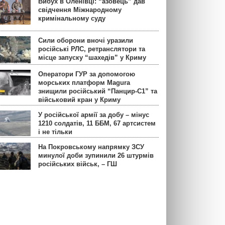
Вибух в Оленівці: “азовець” дав
свідчення Міжнародному
кримінальному суду
Сили оборони вночі уразили
російські РЛС, ретранслятори та
місце запуску “шахедів” у Криму
Оператори ГУР за допомогою
морських платформ Magura
знищили російський “Панцир-С1” та
військовий кран у Криму
У російської армії за добу – мінус
1210 солдатів, 11 ББМ, 67 артсистем
і не тільки
На Покровському напрямку ЗСУ
минулої доби зупинили 26 штурмів
російських військ, – ГШ