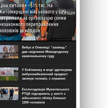
Ціна питання – $15 тис. На
Житомирщині військового у СЗЧ
затримали за організацію схеми
незаконного переправлення
чоловіків за кордон
У Житомирській області викрили організатора
схеми незаконного переправлення чоловіків
призовного віку через державний кордон
Вибух в Оленівці: “азовець”
України. Як повідомили “Новинарні” в пресслужбі
дав свідчення Міжнародному
Спеціалізованої прокуратури у сфері оборони
кримінальному суду
Центрального регіону, ним виявився...
У Коблевому в морі здетонував
вибухонебезпечний предмет:
загинув чоловік, є поранені
Експосадовців Мукачівського
РТЦК підозрюють у знятті з
військового обліку близько
1200 чоловіків