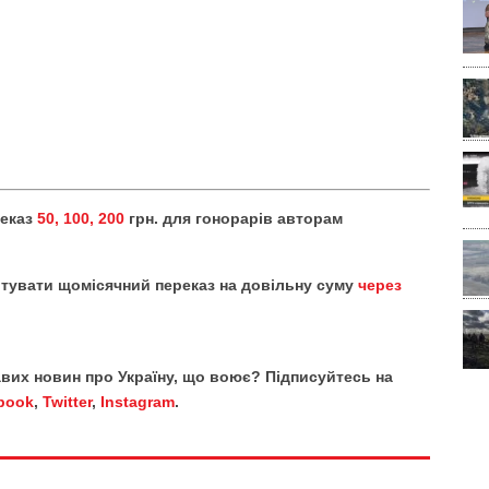
реказ
50, 100, 200
грн. для гонорарів авторам
тувати щомісячний переказ на довільну суму
через
кавих новин про Україну, що воює? Підписуйтесь на
book
,
Twitter
,
Instagram
.