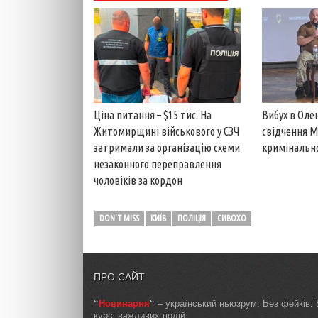
Ціна питання – $15 тис. На
Вибух в Оле
Житомирщині військового у СЗЧ
свідчення 
затримали за організацію схеми
кримінально
незаконного переправлення
чоловіків за кордон
DON'T MISS
КИЇВ
ПОЛІЦІЯ
СИВОХО
ПРО САЙТ
“
Новинарня
“
– український ньюзрум. Без фейків. 
курсі важливих подій.