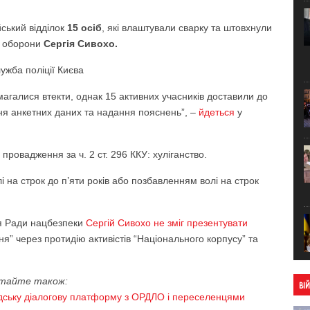
ський відділок
15 осіб
, які влаштували сварку та штовхнули
і оборони
Сергія Сивохо.
ужба поліції Києва
галися втекти, однак 15 активних учасників доставили до
ня анкетних даних та надання пояснень”, –
йдеться
у
ровадження за ч. 2 ст. 296 ККУ: хуліганство.
 на строк до п’яти років або позбавленням волі на строк
ря Ради нацбезпеки
Сергій Сивохо не зміг презентувати
” через протидію активістів “Національного корпусу” та
тайте також:
ВІ
адську діалогову платформу з ОРДЛО і переселенцями