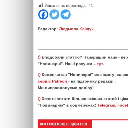
Унікальних переглядів:
41
Редактор:
Людмила Кліщук
〉〉
Вподобали статтю? Найкращий лайк - пе
"Новинарні". Наші рахунки –
тут
.
〉〉
Кожен читач "Новинарні" має змогу налаш
сервіс Patreon
- на підтримку редакції.
Ми виправдовуємо довіру!
〉〉
Хочете читати більше якісних статей і ці
"Новинарню" в соцмережах:
Telegram
,
Face
ВАМ ТАКОЖ МОЖЕ СПОДОБАТИСЯ...