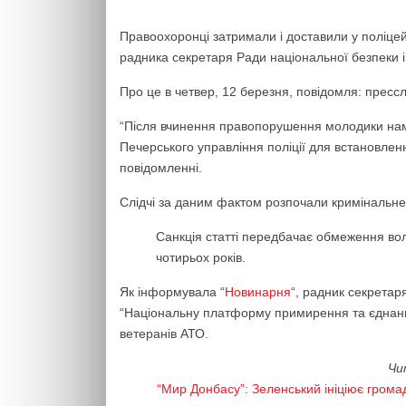
Правоохоронці затримали і доставили у поліцей
радника секретаря Ради національної безпеки 
Про це в четвер, 12 березня, повідомля: прессл
“Після вчинення правопорушення молодики нама
Печерського управління поліції для встановлен
повідомленні.
Слідчі за даним фактом розпочали кримінальне п
Санкція статті передбачає обмеження волі
чотирьох років.
Як інформувала “
Новинарня
“, радник секрета
“Національну платформу примирення та єднання
ветеранів АТО.
Чи
“Мир Донбасу”: Зеленський ініціює гром