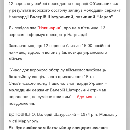
12 вересня у районі проведення операції Об’єднаних сил
у результаті ворожого обстрілу загинув молодший сержант
Нацгвардії
Валерій Шатурський, позивний “Череп”.
Як повідомляє “
Новинарня
“, про це в п’ятницю, 13
вересня, інформує пресцентр Нацгвардії.
Зазначається, що 12 вересня близько 15:00 російські
найманці відкрили вогонь у бік позицій українського
війська.
“Унаслідок ворожого обстрілу військовослужбовець
батальйону спеціального призначення 15-го
Слов’янського полку Національної гвардії України –
молодший сержант
Валерій Шатурський отримав
поранення, не сумісне з життям”, –
йдеться
в
повідомленні.
ДОПОВНЕНО. Валерій Шатурський – 1974 р.н. Мешкав у
місті Маріуполь.
Він був
снайпером батальйону спецпризначення