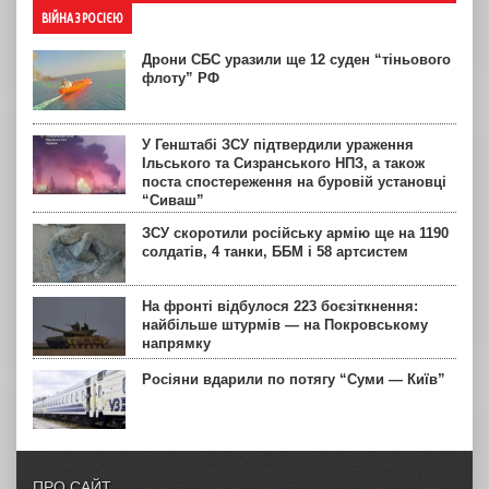
ВІЙНА З РОСІЄЮ
Дрони СБС уразили ще 12 суден “тіньового
флоту” РФ
У Генштабі ЗСУ підтвердили ураження
Ільського та Сизранського НПЗ, а також
поста спостереження на буровій установці
“Сиваш”
ЗСУ скоротили російську армію ще на 1190
солдатів, 4 танки, ББМ і 58 артсистем
На фронті відбулося 223 боєзіткнення:
найбільше штурмів — на Покровському
напрямку
Росіяни вдарили по потягу “Суми — Київ”
ПРО САЙТ