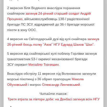
2 вересня біля Водяного внаслідок поранення
снайпером
загинув 24-річний старший солдат Андрій
Проценко
, військовослужбовець 138-ї радіотехнічної
бригади ПС ЗСУ, відряджений до 36-ї бригади морської
піхоти в зону ООС.
4 вересня на Світлодарській дузі від кулі снайпера
загинув
26-річний боєць полку “Азов” НГУ Едуард Шахов “Шах”.
5 вересня від снайперської кулі поблизу Горлівки загинув
гранатометник 53-ї окремої механізованої бригади
ЗСУ сержант
Михайло Ткачишин
.
Внаслідок обстрілу 11 вересня під Волновахою загинули
морські піхотинці з 36 обрмп прапорщик
Микола
Обуховський
і матрос
Олександр Линчевський.
Читайте також:
Третя втрата за півтори доби: на Донбасі загинув воїн НГУ