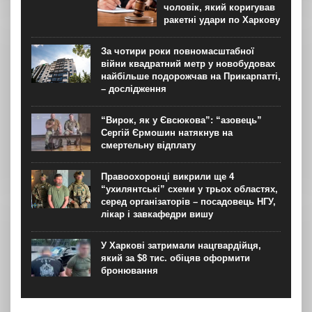
чоловік, який коригував
ракетні удари по Харкову
За чотири роки повномасштабної
війни квадратний метр у новобудовах
найбільше подорожчав на Прикарпатті,
– дослідження
“Вирок, як у Євсюкова”: “азовець”
Сергій Єрмошин натякнув на
смертельну відплату
Правоохоронці викрили ще 4
“ухилянтські” схеми у трьох областях,
серед організаторів – посадовець НГУ,
лікар і завкафедри вишу
У Харкові затримали нацгвардійця,
який за $8 тис. обіцяв оформити
бронювання