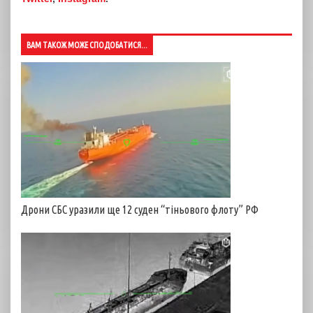
ВАМ ТАКОЖ МОЖЕ СПОДОБАТИСЯ...
Дрони СБС уразили ще 12 суден “тіньового флоту” РФ