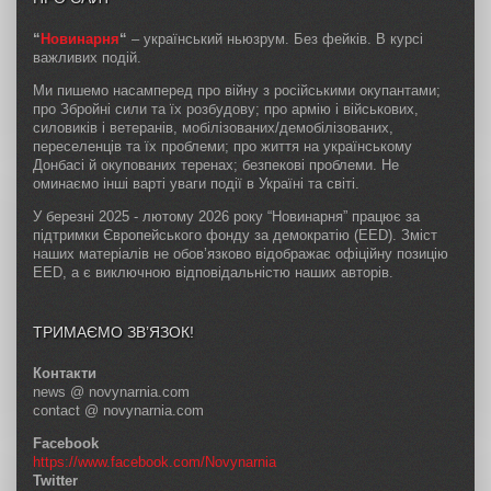
“
Новинарня
“
– український ньюзрум. Без фейків. В курсі
важливих подій.
Ми пишемо насамперед про війну з російськими окупантами;
про Збройні сили та їх розбудову; про армію і військових,
силовиків і ветеранів, мобілізованих/демобілізованих,
переселенців та їх проблеми; про життя на українському
Донбасі й окупованих теренах; безпекові проблеми. Не
оминаємо інші варті уваги події в Україні та світі.
У березні 2025 - лютому 2026 року “Новинарня” працює за
підтримки Європейського фонду за демократію (EED). Зміст
наших матеріалів не обов’язково відображає офіційну позицію
EED, а є виключною відповідальністю наших авторів.
ТРИМАЄМО ЗВ’ЯЗОК!
Контакти
news @ novynarnia.com
contact @ novynarnia.com
Facebook
https://www.facebook.com/Novynarnia
Twitter