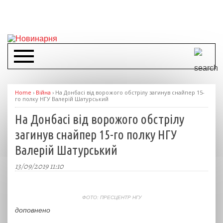
Home
›
Війна
›
На Донбасі від ворожого обстрілу загинув снайпер 15-
го полку НГУ Валерій Шатурський
На Донбасі від ворожого обстрілу
загинув снайпер 15-го полку НГУ
Валерій Шатурський
13/09/2019 11:10
ФОТО: ПРЕСЦЕНТР НГУ
доповнено