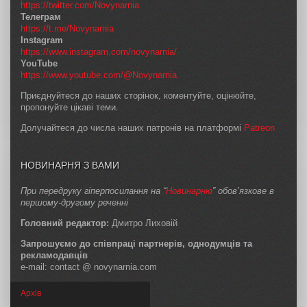
https://twitter.com/Novynarnia
Телеграм
https://t.me/Novynarnia
Instagram
https://www.instagram.com/novynarnia/
YouTube
https://www.youtube.com/@Novynarnia
Приєднуйтеся до наших сторінок, коментуйте, оцінюйте,
пропонуйте цікаві теми.
Долучайтеся до числа наших патронів на платформі
Patreon
НОВИНАРНЯ З ВАМИ
При передруку гіперпосилання на “
Новинарню
” обов’язкове в
першому-другому реченні
Головний редактор:
Дмитро Лиховій
Запрошуємо до співпраці партнерів, однодумців та
рекламодавців
e-mail: contact @ novynarnia.com
Архів