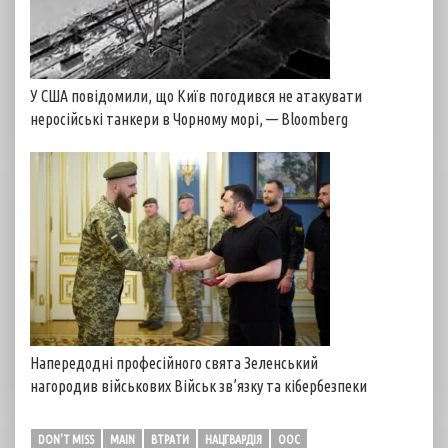
У США повідомили, що Київ погодився не атакувати
неросійські танкери в Чорному морі, — Bloomberg
Напередодні професійного свята Зеленський
нагородив військових Військ зв’язку та кібербезпеки
DON'T MISS
MAIN
ВТРАТИ
НАЦГВАРДІЯ
ООС