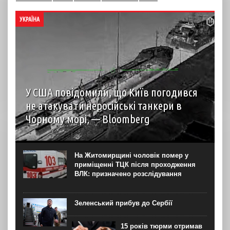
УКРАЇНА
У США повідомили, що Київ погодився
не атакувати неросійські танкери в
Чорному морі, — Bloomberg
За словами представника уряду США, Україна
погодилася не завдавати ударів по деяких неросійських
нафтових танкерах та об’єктах інфраструктури Чорного
На Житомирщині чоловік помер у
моря, що мають критичне значення для експорту
приміщенні ТЦК після проходження
казахстанської нафти, після...
ВЛК: призначено розслідування
Зеленський прибув до Сербії
15 років тюрми отримав