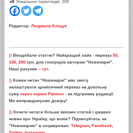
Унікальних переглядів:
209
Редактор:
Людмила Кліщук
〉〉
Вподобали статтю? Найкращий лайк - переказ
50,
100, 200
грн. для гонорарів авторам "Новинарні".
Наші рахунки –
тут
.
〉〉
Кожен читач "Новинарні" має змогу
налаштувати щомісячний переказ на довільну
суму
через сервіс Patreon
- на підтримку редакції.
Ми виправдовуємо довіру!
〉〉
Хочете читати більше якісних статей і цікавих
новин про Україну, що воює? Підписуйтесь на
"Новинарню" в соцмережах:
Telegram
,
Facebook
,
Twitter
,
Instagram
.