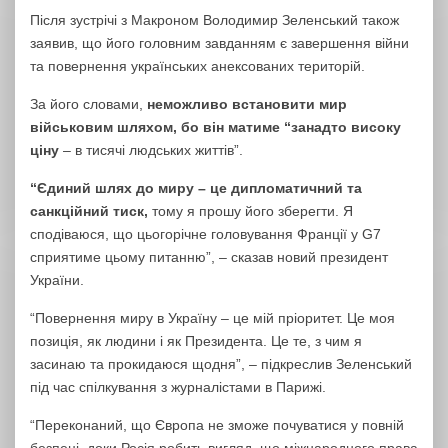
Після зустрічі з Макроном Володимир Зеленський також
заявив, що його головним завданням є завершення війни
та повернення українських анексованих територій.
За його словами,
неможливо встановити мир
військовим шляхом, бо він матиме “занадто високу
ціну
– в тисячі людських життів”.
“Єдиний шлях до миру – це дипломатичний та
санкційний тиск,
тому я прошу його зберегти. Я
сподіваюся, що цьогорічне головування Франції у G7
сприятиме цьому питанню”, – сказав новий президент
України.
“Повернення миру в Україну – це мій пріоритет. Це моя
позиція, як людини і як Президента. Це те, з чим я
засинаю та прокидаюся щодня”, – підкреслив Зеленський
під час спілкування з журналістами в Парижі.
“Переконаний, що Європа не зможе почуватися у повній