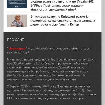
видами ракет та запустили по Україні 202
БПЛА: у Повітряних силах назвали
кількість знешкоджених цілей
Внаслідок удару по Київщині разом із
чоловіком та маленьким онуком загинула
директорка ліцею Галина Кучер
ПРО САЙТ
“
Новинарня
“
– український ньюзрум. Без фейків. В курсі
важливих подій.
Ми пишемо насамперед про війну з російськими окупантами;
про Збройні сили та їх розбудову; про армію і військових,
силовиків і ветеранів, мобілізованих/демобілізованих,
переселенців та їх проблеми; про життя на українському
Донбасі й окупованих теренах; безпекові проблеми. Не
оминаємо інші варті уваги події в Україні та світі.
У березні 2025 - лютому 2026 року “Новинарня” працює за
підтримки Європейського фонду за демократію (EED). Зміст
наших матеріалів не обов’язково відображає офіційну позицію
EED, а є виключною відповідальністю наших авторів.