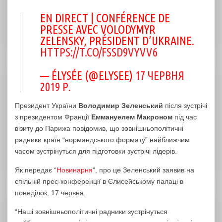
EN DIRECT | CONFÉRENCE DE
PRESSE AVEC VOLODYMYR
ZELENSKY, PRÉSIDENT D’UKRAINE.
HTTPS://T.CO/FSSD9VYVV6
— ÉLYSÉE (@ELYSEE)
17 ЧЕРВНЯ
2019 Р.
Президент України
Володимир Зеленський
після зустрічі
з президентом Франції
Еммануелем Макроном
під час
візиту до Парижа повідомив, що зовнішньополітичні
радники країн “нормандського формату” найближчим
часом зустрінуться для підготовки зустрічі лідерів.
Як передає “
Новинарня
“, про це Зеленський заявив на
спільній прес-конференції в Єлисейському палаці в
понеділок, 17 червня.
“Наші зовнішньополітичні радники зустрінуться