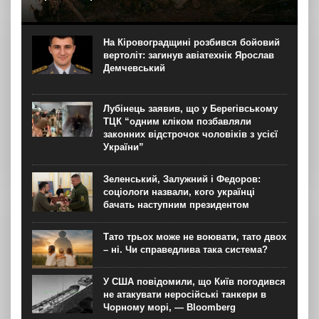
На YouTube-каналі Ukraїner W відбулася прем’єра
першої серії нового документального проєкту “Мілітарі
спільноти”. Про це “Новинарні” повідомили в Ukraїner.
На Кіровоградщині розбився бойовий
“Кожна серія присвячена окремій спільноті — її історії,
вертоліт: загинув авіатехнік Ярослав
цінностям, внутрішній...
Демчевський
Лубінець заявив, що у Берегівському
ТЦК “одним кліком позбавляли
законних відстрочок чоловіків з усієї
України”
Зеленський, Залужний і Федоров:
соціологи назвали, кого українці
бачать наступним президентом
Тато трьох може не воювати, тато двох
– ні. Чи справедлива така система?
У США повідомили, що Київ погодився
не атакувати неросійські танкери в
Чорному морі, — Bloomberg