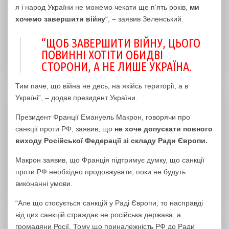
я і народ України не можемо чекати ще п’ять років,
ми
хочемо завершити війну
“, – заявив Зеленський.
“ЩОБ ЗАВЕРШИТИ ВІЙНУ, ЦЬОГО
ПОВИННІ ХОТІТИ ОБИДВІ
СТОРОНИ, А НЕ ЛИШЕ УКРАЇНА.
Тим паче, що війна не десь, на якійсь території, а в
Україні”, – додав президент України.
Президент Франції Емануель Макрон, говорячи про
санкції проти РФ, заявив, що
не хоче допускати повного
виходу Російської Федерації зі складу Ради Європи.
Макрон заявив, що Франція підтримує думку, що санкції
проти РФ необхідно продовжувати, поки не будуть
виконанні умови.
“Але що стосується санкцій у Раді Європи, то насправді
від цих санкцій страждає не російська держава, а
громадяни Росії. Тому що приналежність РФ до Ради