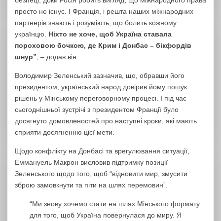
безпеці, доки Росія робить вигляд, що міжнародного права
просто не існує. І Франція, і решта наших міжнародних
партнерів знають і розуміють, що болить кожному
українцю.
Ніхто не хоче, щоб Україна ставала
пороховою бочкою, де Крим і Донбас – бікфордів
шнур”
, – додав він.
Володимир Зеленський зазначив, що, обравши його
президентом, український народ довірив йому пошук
рішень у Мінському переговорному процесі. І під час
сьогоднішньої зустрічі з президентом Франції було
досягнуто домовленостей про наступні кроки, які мають
сприяти досягненню цієї мети.
Щодо конфлікту на Донбасі та врегулювання ситуації,
Еммануель Макрон висловив підтримку позиції
Зеленського щодо того, щоб “відновити мир, змусити
зброю замовкнути та піти на шлях перемовин”.
“Ми знову хочемо стати на шлях Мінського формату
для того, щоб Україна повернулася до миру. Я