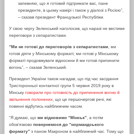
запевняю, що я готовий підтримати вас, пане
президенте, в цьому намірі і також у діалозі з Росією”,
– сказав президент Французької Республіки.
У свою чергу Зеленський наголосив, що наразі не вестиме
переговори з сепаратистами.
“Ми не готові до переговорів з сепаратистами
, ми
готові діяти у Мінському форматі, ми готові у Мінському
форматі продовжувати відносини й ми готові припинити
вогонь”, – сказав Зеленський.
Президент України також нагадав, що під час засідання
Тристоронньої контактної групи 5 червня 2019 року в
Мінську
говорили про готовність до припинення вогню й
звільнення полонених
, що це першочергові речі, які
повинні відбутись найближчим часом.
“Я думаю, що
ми відновимо “Мінськ”
, а потім
обов’язково
повернемося до “нормандського
формату”
з паном Макроном в найближчий час. Тому що