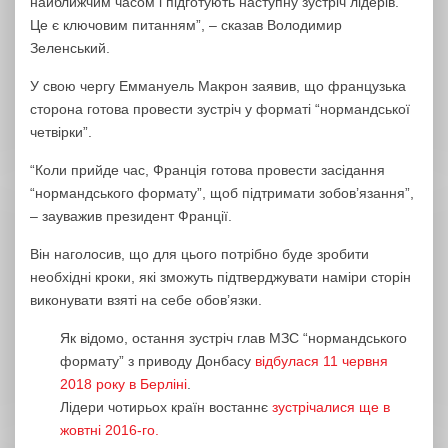
найближчим часом і підготують наступну зустріч лідерів.
Це є ключовим питанням”, – сказав Володимир
Зеленський.
У свою чергу Еммануель Макрон заявив, що французька
сторона готова провести зустріч у форматі “нормандської
четвірки”.
“Коли прийде час, Франція готова провести засідання
“нормандського формату”, щоб підтримати зобов’язання”,
– зауважив президент Франції.
Він наголосив, що для цього потрібно буде зробити
необхідні кроки, які зможуть підтверджувати наміри сторін
виконувати взяті на себе обов’язки.
Як відомо, остання зустріч глав МЗС “нормандського
формату” з приводу Донбасу
відбулася 11 червня
2018 року в Берліні
.
Лідери чотирьох країн востаннє
зустрічалися ще в
жовтні 2016-го.