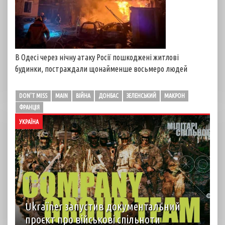
В Одесі через нічну атаку Росії пошкоджені житлові
будинки, постраждали щонайменше восьмеро людей
DON'T MISS
MAIN
ВІЙНА
ДОНБАС
ЗЕЛЕНСЬКИЙ
МАКРОН
ФРАНЦІЯ
УКРАЇНА
Ukraїner запустив документальний
проєкт про військові спільноти