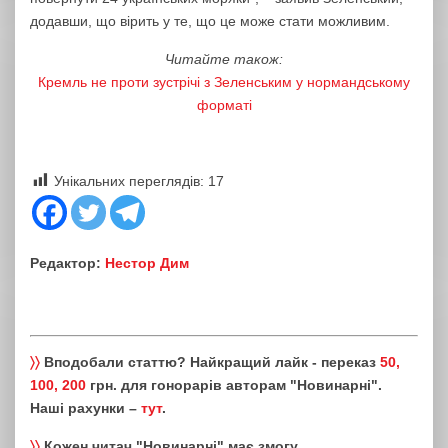
додавши, що вірить у те, що це може стати можливим.
Читайте також:
Кремль не проти зустрічі з Зеленським у нормандському
форматі
Унікальних переглядів:
17
Редактор:
Нестор Дим
〉〉
Вподобали статтю? Найкращий лайк - переказ
50,
100, 200
грн. для гонорарів авторам "Новинарні".
Наші рахунки –
тут
.
〉〉
Кожен читач "Новинарні" має змогу