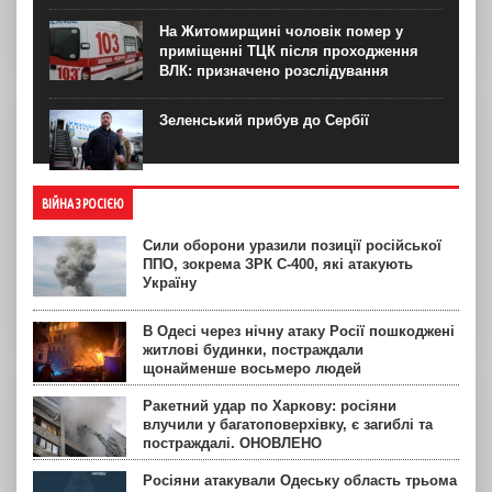
На Житомирщині чоловік помер у
приміщенні ТЦК після проходження
ВЛК: призначено розслідування
Зеленський прибув до Сербії
ВІЙНА З РОСІЄЮ
Сили оборони уразили позиції російської
ППО, зокрема ЗРК С-400, які атакують
Україну
В Одесі через нічну атаку Росії пошкоджені
житлові будинки, постраждали
щонайменше восьмеро людей
Ракетний удар по Харкову: росіяни
влучили у багатоповерхівку, є загиблі та
постраждалі. ОНОВЛЕНО
Росіяни атакували Одеську область трьома