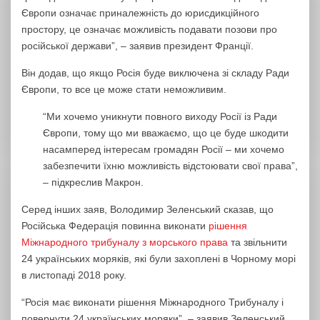
Європи означає приналежність до юрисдикційного
простору, це означає можливість подавати позови про
російської держави”, – заявив президент Франції.
Він додав, що якщо Росія буде виключена зі складу Ради
Європи, то все це може стати неможливим.
“Ми хочемо уникнути повного виходу Росії із Ради
Європи, тому що ми вважаємо, що це буде шкодити
насамперед інтересам громадян Росії – ми хочемо
забезпечити їхню можливість відстоювати свої права”,
– підкреслив Макрон.
Серед інших заяв, Володимир Зеленський сказав, що
Російська Федерація повинна виконати
рішення
Міжнародного трибуналу з морського права
та звільнити
24 українських моряків, які були захоплені в Чорному морі
в листопаді 2018 року.
“Росія має виконати рішення Міжнародного Трибуналу і
повернути 24 українських моряки”, – заявив Зеленський,