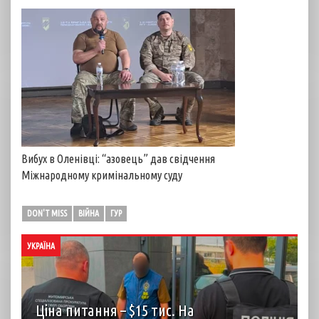
Вибух в Оленівці: “азовець” дав свідчення
Міжнародному кримінальному суду
DON'T MISS
ВІЙНА
ГУР
УКРАЇНА
Ціна питання – $15 тис. На