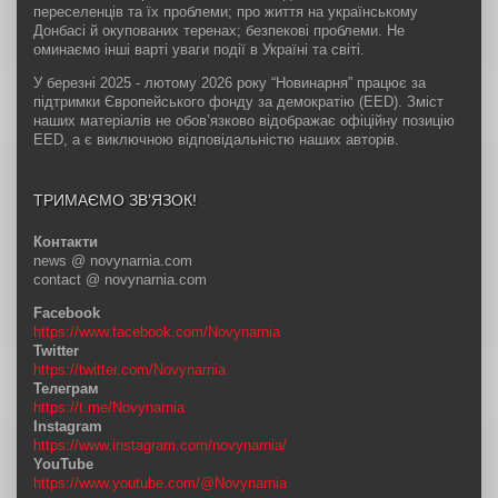
переселенців та їх проблеми; про життя на українському
Донбасі й окупованих теренах; безпекові проблеми. Не
оминаємо інші варті уваги події в Україні та світі.
У березні 2025 - лютому 2026 року “Новинарня” працює за
підтримки Європейського фонду за демократію (EED). Зміст
наших матеріалів не обов’язково відображає офіційну позицію
EED, а є виключною відповідальністю наших авторів.
ТРИМАЄМО ЗВ’ЯЗОК!
Контакти
news @ novynarnia.com
contact @ novynarnia.com
Facebook
https://www.facebook.com/Novynarnia
Twitter
https://twitter.com/Novynarnia
Телеграм
https://t.me/Novynarnia
Instagram
https://www.instagram.com/novynarnia/
YouTube
https://www.youtube.com/@Novynarnia