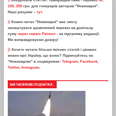
〉〉
Вподобали статтю? Найкращий лайк - переказ
50,
100, 200
грн. для гонорарів авторам "Новинарні".
Наші рахунки –
тут
.
〉〉
Кожен читач "Новинарні" має змогу
налаштувати щомісячний переказ на довільну
суму
через сервіс Patreon
- на підтримку редакції.
Ми виправдовуємо довіру!
〉〉
Хочете читати більше якісних статей і цікавих
новин про Україну, що воює? Підписуйтесь на
"Новинарню" в соцмережах:
Telegram
,
Facebook
,
Twitter
,
Instagram
.
ВАМ ТАКОЖ МОЖЕ СПОДОБАТИСЯ...