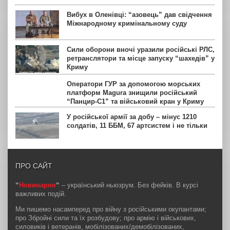
Вибух в Оленівці: “азовець” дав свідчення
Міжнародному кримінальному суду
Сили оборони вночі уразили російські РЛС,
ретранслятори та місце запуску “шахедів” у
Криму
Оператори ГУР за допомогою морських
платформ Magura знищили російський
“Панцир-С1” та військовий кран у Криму
У російської армії за добу – мінус 1210
солдатів, 11 ББМ, 67 артсистем і не тільки
ПРО САЙТ
“
Новинарня
“
– український ньюзрум. Без фейків. В курсі
важливих подій.
Ми пишемо насамперед про війну з російськими окупантами;
про Збройні сили та їх розбудову; про армію і військових,
силовиків і ветеранів, мобілізованих/демобілізованих,