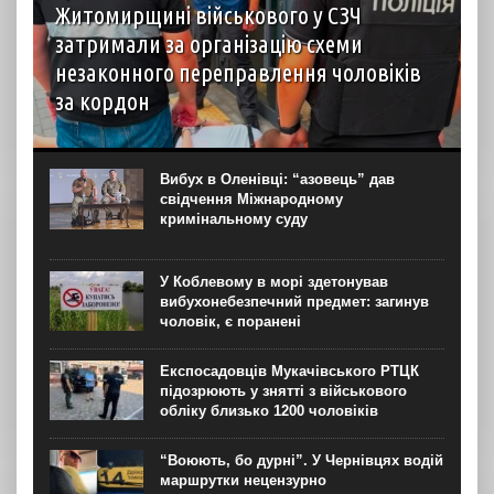
Житомирщині військового у СЗЧ
затримали за організацію схеми
незаконного переправлення чоловіків
за кордон
У Житомирській області викрили організатора схеми
незаконного переправлення чоловіків призовного віку
через державний кордон України. Як повідомили
Вибух в Оленівці: “азовець” дав
“Новинарні” в пресслужбі Спеціалізованої прокуратури у
свідчення Міжнародному
сфері оборони Центрального регіону, ним виявився...
кримінальному суду
У Коблевому в морі здетонував
вибухонебезпечний предмет: загинув
чоловік, є поранені
Експосадовців Мукачівського РТЦК
підозрюють у знятті з військового
обліку близько 1200 чоловіків
“Воюють, бо дурні”. У Чернівцях водій
маршрутки нецензурно