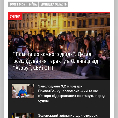
DON'T MISS
ВІЙНА
ДОНЕЦЬКА ОБЛАСТЬ
УКРАЇНА
“Помста до кожного дійде”. Деталі
розслідування теракту в Оленівці від
“Азову”, СБУ і ОГП
автор: Наталія Терамае 28 липня рідні вцілілих
“азовців” в Оленівці виступили із шокуючою заявою.
Мовляв, списки полонених у “бараці 200”, де стався
Заволодіння 9,2 млрд грн
вибух, укладав полонений представник корпусу. Заява...
ПриватБанку: Коломойський та ще
п’ятеро підозрюваних постануть перед
судом
Зеленський звільнив ще чотирьох