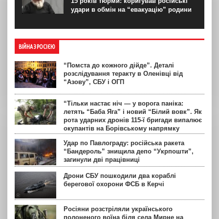
15 років тюрми: коригував російські
удари в обмін на “евакуацію” родини
ВІЙНА З РОСІЄЮ
“Помста до кожного дійде”. Деталі
розслідування теракту в Оленівці від
“Азову”, СБУ і ОГП
“Тільки настає ніч — у ворога паніка:
летять “Баба Яга” і новий “Білий вовк”. Як
рота ударних дронів 115-ї бригади випалює
окупантів на Борівському напрямку
Удар по Павлограду: російська ракета
“Бандероль” знищила депо “Укрпошти”,
загинули дві працівниці
Дрони СБУ пошкодили два кораблі
берегової охорони ФСБ в Керчі
Росіяни розстріляли українського
полоненого воїна біля села Мирне на