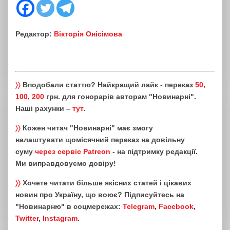
Редактор:
Вікторія Онісімова
〉〉
Вподобали статтю? Найкращий лайк - переказ
50,
100, 200
грн. для гонорарів авторам "Новинарні".
Наші рахунки –
тут
.
〉〉
Кожен читач "Новинарні" має змогу
налаштувати щомісячний переказ на довільну
суму
через сервіс Patreon
- на підтримку редакції.
Ми виправдовуємо довіру!
〉〉
Хочете читати більше якісних статей і цікавих
новин про Україну, що воює? Підписуйтесь на
"Новинарню" в соцмережах:
Telegram
,
Facebook
,
Twitter
,
Instagram
.