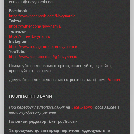
contact @ novynarnia.com
Facebook
https://www.facebook.com/Novynarnia
Twitter
https://twitter.com/Novynarnia
Телеграм
https://t.me/Novynarnia
Instagram
https://www.instagram.com/novynarnia/
YouTube
https://www.youtube.com/@Novynarnia
Приєднуйтеся до наших сторінок, коментуйте, оцінюйте,
пропонуйте цікаві теми.
Долучайтеся до числа наших патронів на платформі
Patreon
НОВИНАРНЯ З ВАМИ
При передруку гіперпосилання на “
Новинарню
” обов’язкове в
першому-другому реченні
Головний редактор:
Дмитро Лиховій
Запрошуємо до співпраці партнерів, однодумців та