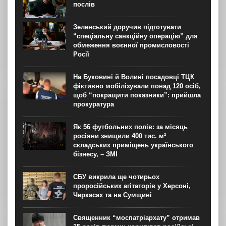
послів
Зеленський доручив підготувати
“спеціальну санкційну операцію” для
обмеження воєнної промисловості
Росії
На Буковині й Волині посадовці ТЦК
фіктивно мобілізували понад 120 осіб,
щоб “покращити показники”: прийшла
прокуратура
Як 56 футбольних полів: за місяць
росіяни знищили 400 тис. м²
складських приміщень українського
бізнесу, – ЗМІ
СБУ викрила ще чотирьох
проросійських агітаторів у Херсоні,
Черкасах та на Сумщині
Священник “моспатріархату” отримав