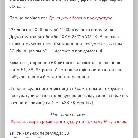
області.
Про це повідомляє
Донецька обласна прокуратура
.
“25 червня 2026 року об 11:30 окупанти скинули на
Дружківку три авіабомби “ФАБ-250″ з УМПК. Внаслідок
атаки отримала тілесні ушкодження, несумісні з життям,
56-річна цивільна”, — йдеться в повідомленні.
Крім того, поранено 68-річного чоловіка та трьох жінок
віком 51, 58, 67 років. У потерпілих діагностовано мінно-
вибухові травми й осколкові поранення.
За процесуального керівництва Краматорської окружної
прокуратури розпочато досудове розслідування за фактом
воєнного злочину (ч. 2 ст. 438 КК України).
Читайте також:
Кількість жертв російського удару по Кривому Рогу зросла
Унікальних переглядів:
38