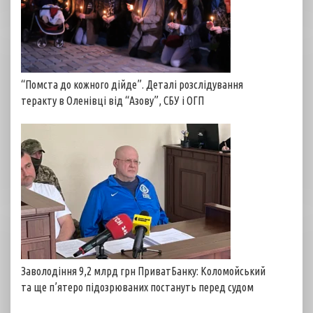
“Помста до кожного дійде”. Деталі розслідування
теракту в Оленівці від “Азову”, СБУ і ОГП
Заволодіння 9,2 млрд грн ПриватБанку: Коломойський
та ще п’ятеро підозрюваних постануть перед судом