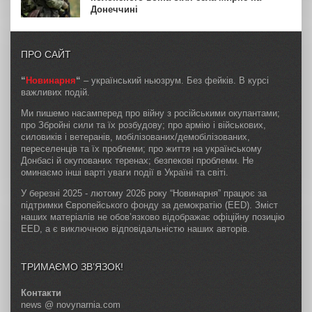
Донеччині
ПРО САЙТ
“
Новинарня
“
– український ньюзрум. Без фейків. В курсі
важливих подій.
Ми пишемо насамперед про війну з російськими окупантами;
про Збройні сили та їх розбудову; про армію і військових,
силовиків і ветеранів, мобілізованих/демобілізованих,
переселенців та їх проблеми; про життя на українському
Донбасі й окупованих теренах; безпекові проблеми. Не
оминаємо інші варті уваги події в Україні та світі.
У березні 2025 - лютому 2026 року “Новинарня” працює за
підтримки Європейського фонду за демократію (EED). Зміст
наших матеріалів не обов’язково відображає офіційну позицію
EED, а є виключною відповідальністю наших авторів.
ТРИМАЄМО ЗВ’ЯЗОК!
Контакти
news @ novynarnia.com