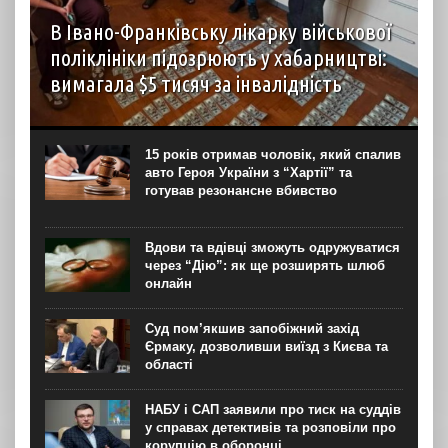
В Івано-Франківську лікарку військової
поліклініки підозрюють у хабарництві:
вимагала $5 тисяч за інвалідність
В Івано-Франківську лікарці-психіатру військової
поліклініки повідомили про підозру в пособництві в
одержанні неправомірної вигоди. За даними слідства,
15 років отримав чоловік, який спалив
вона отримала від 25-річного військовослужбовця $5
авто Героя України з “Хартії” та
тисяч за “сприяння” у проходженні ВЛК...
готував резонансне вбивство
Вдови та вдівці зможуть одружуватися
через “Дію”: як ще розширять шлюб
онлайн
Суд пом’якшив запобіжний захід
Єрмаку, дозволивши виїзд з Києва та
області
НАБУ і САП заявили про тиск на суддів
у справах детективів та розповіли про
корупцію в оборонці