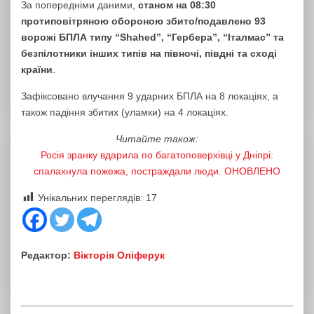
За попередніми даними,
станом на 08:30
протиповітряною обороною збито/подавлено 93
ворожі БПЛА типу “Shahed”, “Гербера”, “Італмас” та
безпілотники інших типів на півночі, півдні та сході
країни
.
Зафіксовано влучання 9 ударних БПЛА на 8 локаціях, а
також падіння збитих (уламки) на 4 локаціях.
Читайте також:
Росія зранку вдарила по багатоповерхівці у Дніпрі:
спалахнула пожежа, постраждали люди. ОНОВЛЕНО
Унікальних переглядів:
17
Редактор:
Вікторія Оліферук