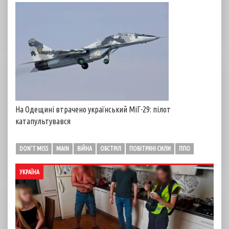
На Одещині втрачено український МіГ-29: пілот
катапультувався
DON'T MISS
MAIN
ВІЙНА
ОБСТРІЛ
ПОВІТРЯНІ СИЛИ
ППО
УКРАЇНА