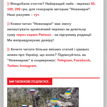
〉〉
Вподобали статтю? Найкращий лайк - переказ
50,
100, 200
грн. для гонорарів авторам "Новинарні".
Наші рахунки –
тут
.
〉〉
Кожен читач "Новинарні" має змогу
налаштувати щомісячний переказ на довільну
суму
через сервіс Patreon
- на підтримку редакції.
Ми виправдовуємо довіру!
〉〉
Хочете читати більше якісних статей і цікавих
новин про Україну, що воює? Підписуйтесь на
"Новинарню" в соцмережах:
Telegram
,
Facebook
,
Twitter
,
Instagram
.
ВАМ ТАКОЖ МОЖЕ СПОДОБАТИСЯ...