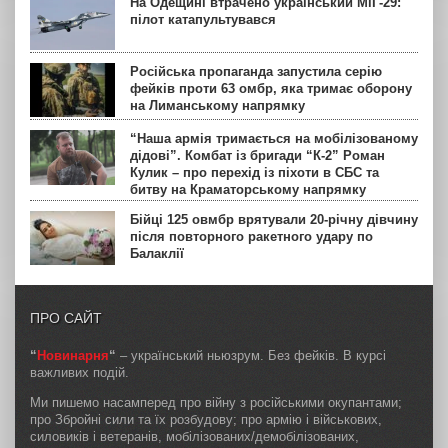
На Одещині втрачено український МіГ-29:
пілот катапультувався
Російська пропаганда запустила серію
фейків проти 63 омбр, яка тримає оборону
на Лиманському напрямку
“Наша армія тримається на мобілізованому
дідові”. Комбат із бригади “К-2” Роман
Кулик – про перехід із піхоти в СБС та
битву на Краматорському напрямку
Бійці 125 овмбр врятували 20-річну дівчину
після повторного ракетного удару по
Балаклії
ПРО САЙТ
“
Новинарня
“
– український ньюзрум. Без фейків. В курсі
важливих подій.
Ми пишемо насамперед про війну з російськими окупантами;
про Збройні сили та їх розбудову; про армію і військових,
силовиків і ветеранів, мобілізованих/демобілізованих,