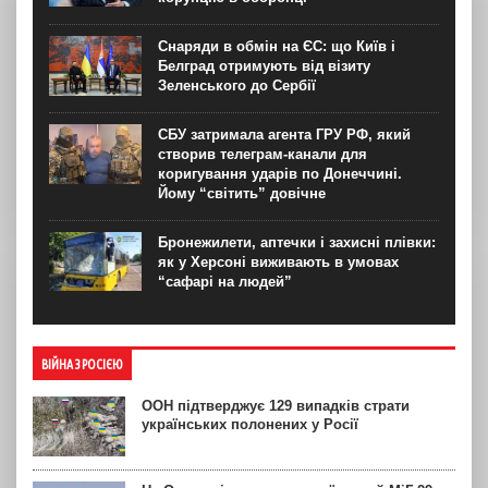
Снаряди в обмін на ЄС: що Київ і
Белград отримують від візиту
Зеленського до Сербії
СБУ затримала агента ГРУ РФ, який
створив телеграм-канали для
коригування ударів по Донеччині.
Йому “світить” довічне
Бронежилети, аптечки і захисні плівки:
як у Херсоні виживають в умовах
“сафарі на людей”
ВІЙНА З РОСІЄЮ
ООН підтверджує 129 випадків страти
українських полонених у Росії