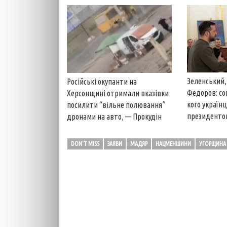
Зеленський,
Російські окупанти на
Федоров: со
Херсонщині отримали вказівки
кого україн
посилити “вільне полювання”
президенто
дронами на авто, — Прокудін
DON'T MISS
ЗАЯВИ
МАДЯР
НАЦМЕНШИНИ
УГОРЩИНА