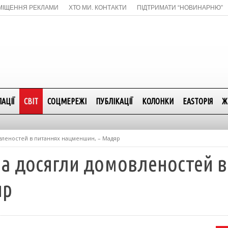
МІЩЕННЯ РЕКЛАМИ
ХТО МИ. КОНТАКТИ
ПІДТРИМАТИ “НОВИНАРНЮ”
АЦІЇ
СВІТ
СОЦМЕРЕЖІ
ПУБЛІКАЦІЇ
КОЛОНКИ
EASTОРІЯ
Ж
вленостей в питаннях нацменшин, – Мадяр
на досягли домовленостей в
яр