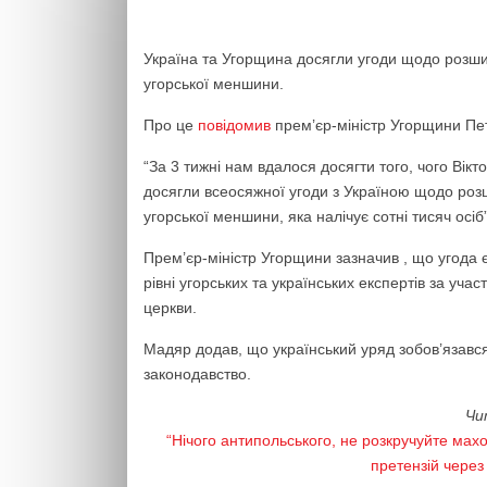
Україна та Угорщина досягли угоди щодо розшир
угорської меншини.
Про це
повідомив
прем’єр-міністр Угорщини Пе
“За 3 тижні нам вдалося досягти того, чого Вік
досягли всеосяжної угоди з Україною щодо розш
угорської меншини, яка налічує сотні тисяч осіб
Прем’єр-міністр Угорщини зазначив , що угода є
рівні угорських та українських експертів за учас
церкви.
Мадяр додав, що український уряд зобов’язавс
законодавство.
Чи
“Нічого антипольського, не розкручуйте махо
претензій через 