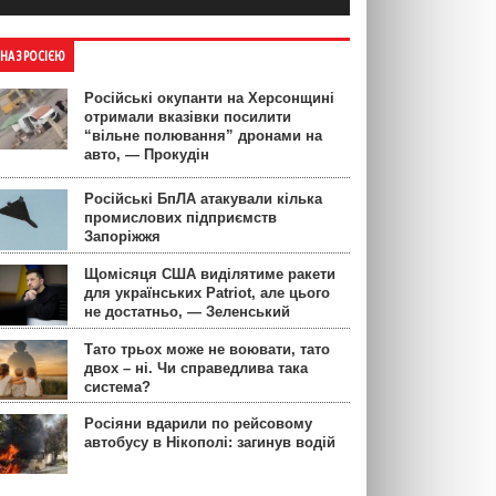
ЙНА З РОСІЄЮ
Російські окупанти на Херсонщині
отримали вказівки посилити
“вільне полювання” дронами на
авто, — Прокудін
Російські БпЛА атакували кілька
промислових підприємств
Запоріжжя
Щомісяця США виділятиме ракети
для українських Patriot, але цього
не достатньо, — Зеленський
Тато трьох може не воювати, тато
двох – ні. Чи справедлива така
система?
Росіяни вдарили по рейсовому
автобусу в Нікополі: загинув водій