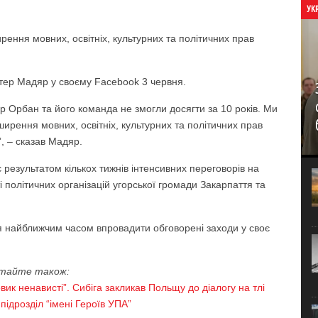
УК
ення мовних, освітніх, культурних та політичних прав
тер Мадяр у своєму Facebook 3 червня.
тор Орбан та його команда не змогли досягти за 10 років. Ми
ирення мовних, освітніх, культурних та політичних прав
”, – сказав Мадяр.
 результатом кількох тижнів інтенсивних переговорів на
ті політичних організацій угорської громади Закарпаття та
я найближчим часом впровадити обговорені заходи у своє
тайте також:
вик ненависті”. Сибіга закликав Польщу до діалогу на тлі
підрозділ “імені Героїв УПА”