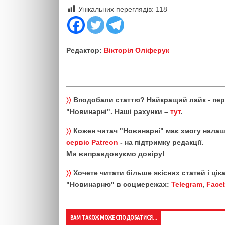
Унікальних переглядів:
118
Редактор:
Вікторія Оліферук
〉〉
Вподобали статтю? Найкращий лайк - пе
"Новинарні". Наші рахунки –
тут
.
〉〉
Кожен читач "Новинарні" має змогу налаш
сервіс Patreon
- на підтримку редакції.
Ми виправдовуємо довіру!
〉〉
Хочете читати більше якісних статей і ці
"Новинарню" в соцмережах:
Telegram
,
Face
ВАМ ТАКОЖ МОЖЕ СПОДОБАТИСЯ...