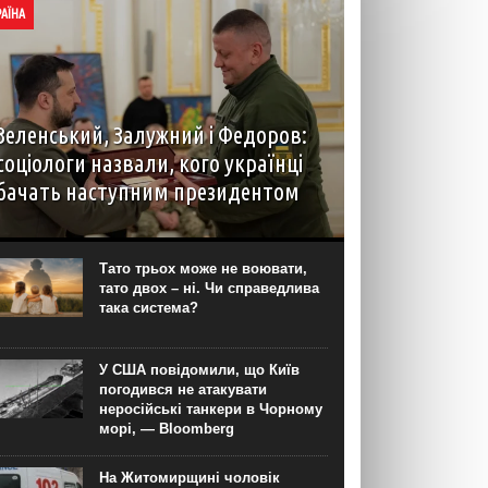
РАЇНА
Зеленський, Залужний і Федоров:
соціологи назвали, кого українці
бачать наступним президентом
Наразі в разі проведення президентських
виборів більшість українців обрали б на цю
посаду чинного президента Володимира
Тато трьох може не воювати,
Зеленського. На другому місці за підтримкою
тато двох – ні. Чи справедлива
виборців опинився колишній головнокомандувач
така система?
ЗСУ, а тепер...
У США повідомили, що Київ
погодився не атакувати
неросійські танкери в Чорному
морі, — Bloomberg
На Житомирщині чоловік