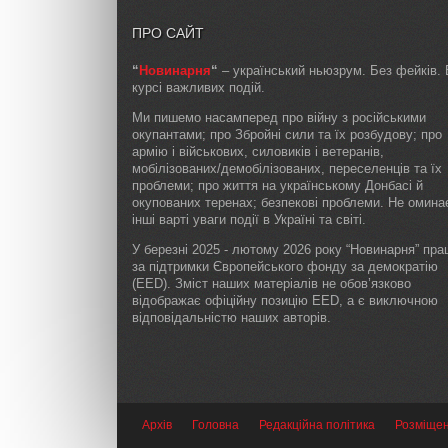
ПРО САЙТ
“
Новинарня
“
– український ньюзрум. Без фейків. 
курсі важливих подій.
Ми пишемо насамперед про війну з російськими
окупантами; про Збройні сили та їх розбудову; про
армію і військових, силовиків і ветеранів,
мобілізованих/демобілізованих, переселенців та їх
проблеми; про життя на українському Донбасі й
окупованих теренах; безпекові проблеми. Не омин
інші варті уваги події в Україні та світі.
У березні 2025 - лютому 2026 року “Новинарня” пр
за підтримки Європейського фонду за демократію
(EED). Зміст наших матеріалів не обов’язково
відображає офіційну позицію EED, а є виключною
відповідальністю наших авторів.
Архів
Головна
Редакційна політика
Розміще