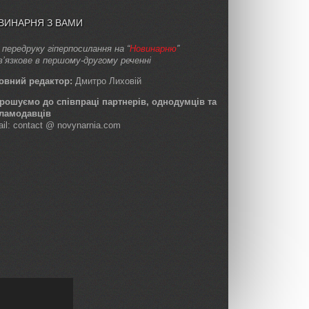
ВИНАРНЯ З ВАМИ
 передруку гіперпосилання на “
Новинарню
”
в’язкове в першому-другому реченні
овний редактор:
Дмитро Лиховій
рошуємо до співпраці партнерів, однодумців та
ламодавців
ail: contact @ novynarnia.com