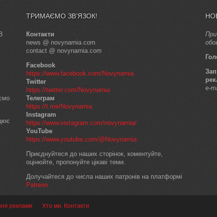
ТРИМАЄМО ЗВ’ЯЗОК!
НО
В
Контакти
При
news @ novynarnia.com
обо
contact @ novynarnia.com
Гол
Facebook
Зап
https://www.facebook.com/Novynarnia
рек
Twitter
e-m
https://twitter.com/Novynarnia
аємо
Телеграм
https://t.me/Novynarnia
Instagram
ацює
https://www.instagram.com/novynarnia/
YouTube
https://www.youtube.com/@Novynarnia
Приєднуйтеся до наших сторінок, коментуйте,
оцінюйте, пропонуйте цікаві теми.
Долучайтеся до числа наших патронів на платформі
Patreon
ння реклами
Хто ми. Контакти