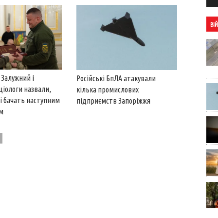
ВІ
 Залужний і
Російські БпЛА атакували
ціологи назвали,
кілька промислових
ці бачать наступним
підприємств Запоріжжя
м