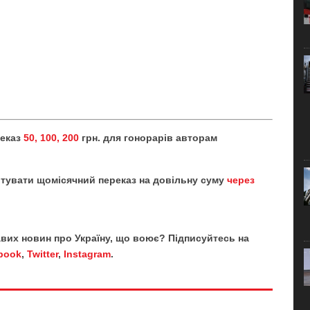
реказ
50, 100, 200
грн. для гонорарів авторам
тувати щомісячний переказ на довільну суму
через
кавих новин про Україну, що воює? Підписуйтесь на
book
,
Twitter
,
Instagram
.