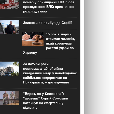
помер у приміщенні ТЦК після
проходження ВЛК: призначено
розслідування
Зеленський прибув до Сербії
15 років тюрми
отримав чоловік,
який коригував
ракетні удари по
Харкову
За чотири роки
повномасштабної війни
квадратний метр у новобудовах
найбільше подорожчав на
Прикарпатті, – дослідження
“Вирок, як у Євсюкова”:
“азовець” Сергій Єрмошин
натякнув на смертельну
відплату