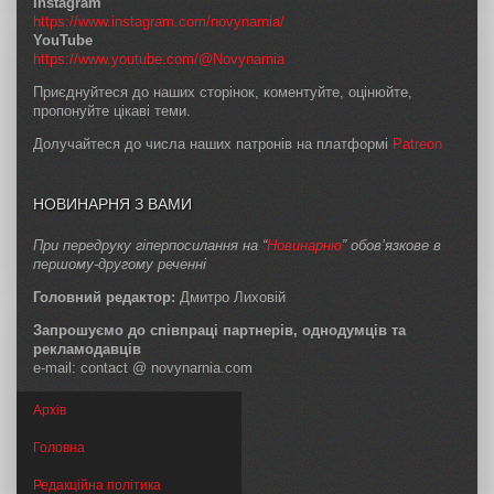
Instagram
https://www.instagram.com/novynarnia/
YouTube
https://www.youtube.com/@Novynarnia
Приєднуйтеся до наших сторінок, коментуйте, оцінюйте,
пропонуйте цікаві теми.
Долучайтеся до числа наших патронів на платформі
Patreon
НОВИНАРНЯ З ВАМИ
При передруку гіперпосилання на “
Новинарню
” обов’язкове в
першому-другому реченні
Головний редактор:
Дмитро Лиховій
Запрошуємо до співпраці партнерів, однодумців та
рекламодавців
e-mail: contact @ novynarnia.com
Архів
Головна
Редакційна політика