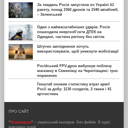
За тиждень Росія запустила по Україні 61
ракету, понад 1560 дронів та 1540 авіабомб,
– Зеленський
Один з наймасштабніших ударів. Росія
пошкодила енергооб’єкти ДТЕК на
Одещині, частина регіону без світла
Штучне запліднення хочуть
використовувати, щоб уникнути мобілізації
Російський FPV-дрон вибухнув поблизу
магазину в Семенівці на Чернігівщині: троє
поранених
Генштаб оновив статистику втрат армії
Росії за добу: 1130 солдатів, 2 танки і 41
артсистема
ПРО САЙТ
“
Новинарня
“
– український ньюзрум. Без фейків. В курсі
важливих подій.