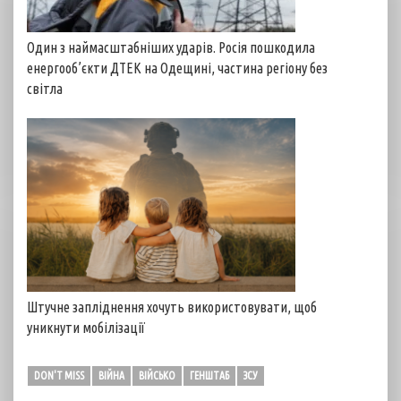
Один з наймасштабніших ударів. Росія пошкодила
енергооб’єкти ДТЕК на Одещині, частина регіону без
світла
Штучне запліднення хочуть використовувати, щоб
уникнути мобілізації
DON'T MISS
ВІЙНА
ВІЙСЬКО
ГЕНШТАБ
ЗСУ