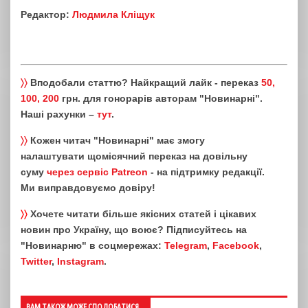
Редактор:
Людмила Кліщук
〉〉
Вподобали статтю? Найкращий лайк - переказ
50,
100, 200
грн. для гонорарів авторам "Новинарні".
Наші рахунки –
тут
.
〉〉
Кожен читач "Новинарні" має змогу
налаштувати щомісячний переказ на довільну
суму
через сервіс Patreon
- на підтримку редакції.
Ми виправдовуємо довіру!
〉〉
Хочете читати більше якісних статей і цікавих
новин про Україну, що воює? Підписуйтесь на
"Новинарню" в соцмережах:
Telegram
,
Facebook
,
Twitter
,
Instagram
.
ВАМ ТАКОЖ МОЖЕ СПОДОБАТИСЯ...