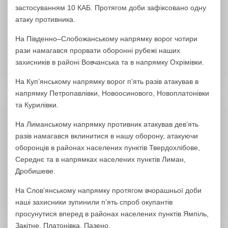
застосуванням 10 КАБ. Протягом доби зафіксовано одну
атаку противника.
На Південно–Слобожанському напрямку ворог чотири
рази намагався прорвати оборонні рубежі наших
захисників в районі Вовчанська та в напрямку Охрімівки.
На Куп’янському напрямку ворог п’ять разів атакував в
напрямку Петропавлівки, Новоосинового, Новоплатонівки
та Курилівки.
На Лиманському напрямку противник атакував дев’ять
разів намагався вклинитися в нашу оборону, атакуючи
оборонців в районах населених пунктів Твердохлібове,
Середнє та в напрямках населених пунктів Лиман,
Дробишеве.
На Слов’янському напрямку протягом вчорашньої доби
наші захисники зупинили п’ять спроб окупантів
просунутися вперед в районах населених пунктів Ямпіль,
Закітне, Платонівка, Пазено.