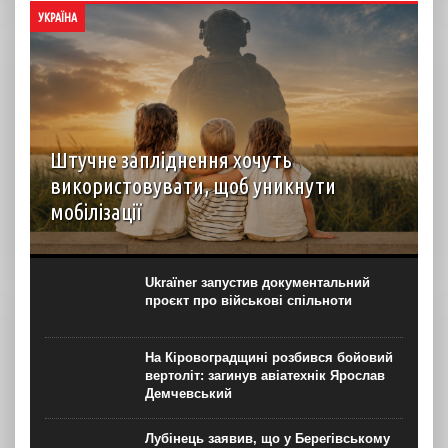
УКРАЇНА
Штучне запліднення хочуть
використовувати, щоб уникнути
мобілізації
З початку повномасштабного вторгнення в Україні
з’явилися прицільні запити на ЕКЗ трьома ембріонами.
Попит на процедуру може бути пов’язаний із нормою
Ukraїner запустив документальний
закону про відстрочку мобілізації батьків, що мають
проєкт про військові спільноти
троє...
На Кіровоградщині розбився бойовий
вертоліт: загинув авіатехнік Ярослав
Демчевський
Лубінець заявив, що у Берегівському