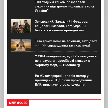
ТЦК “одним кліком позбавляли
законних відстрочок чоловіків з усієї
України”
Зеленський, Залужний і Федоров:
соціологи назвали, кого українці
бачать наступним президентом
Тато трьох може не воювати, тато двох
– ні. Чи справедлива така система?
У США повідомили, що Київ погодився
не атакувати неросійські танкери в
Чорному морі, — Bloomberg
На Житомирщині чоловік помер у
приміщенні ТЦК після проходження
ВЛК: призначено розслідування
ВІЙНА З РОСІЄЮ