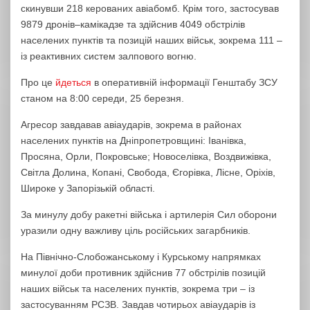
скинувши 218 керованих авіабомб. Крім того, застосував
9879 дронів–камікадзе та здійснив 4049 обстрілів
населених пунктів та позицій наших військ, зокрема 111 –
із реактивних систем залпового вогню.
Про це
йдеться
в оперативній інформації Генштабу ЗСУ
станом на 8:00 середи, 25 березня.
Агресор завдавав авіаударів, зокрема в районах
населених пунктів на Дніпропетровщині: Іванівка,
Просяна, Орли, Покровське; Новоселівка, Воздвижівка,
Світла Долина, Копані, Свобода, Єгорівка, Лісне, Оріхів,
Широке у Запорізькій області.
За минулу добу ракетні війська і артилерія Сил оборони
уразили одну важливу ціль російських загарбників.
На Північно-Слобожанському і Курському напрямках
минулої доби противник здійснив 77 обстрілів позицій
наших військ та населених пунктів, зокрема три – із
застосуванням РСЗВ. Завдав чотирьох авіаударів із