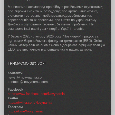
Ми пишемо насамперед про війну з російськими окупантами;
про Збройні сили та їх розбудову; про армію і військових,
силовиків і ветеранів, мобілізованих/демобілізованих,
переселенців та їх проблеми; про життя на українському
Донбасі й окупованих теренах; безпекові проблеми. Не
оминаємо інші варті уваги події в Україні та світі.
У березні 2025 - лютому 2026 року “Новинарня” працює за
підтримки Європейського фонду за демократію (EED). Зміст
наших матеріалів не обов’язково відображає офіційну позицію
EED, а є виключною відповідальністю наших авторів.
ТРИМАЄМО ЗВ’ЯЗОК!
Контакти
news @ novynarnia.com
contact @ novynarnia.com
Facebook
https://www.facebook.com/Novynarnia
Twitter
https://twitter.com/Novynarnia
Телеграм
https://t.me/Novynarnia