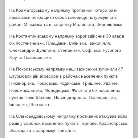
На Краматорському напрямку противник чотири рази
намагався покращити своє становище, штурмуючи в
районі Міньківки та в напрямку Малинівки, Виролюбівки.
На Костянтинівському напрямку ворог здійснив 39 атак в
бік Костянтинівки, Плещіївки, Іллінівки, Іванопілля,
Олександро-Шультине, Степанівки, Софіївки, Русиного
Яру та Новопавлівки.
На Покровському напрямку наші захисники зупинили 47
штурмових дій агресора в районах населених пунктів
Никанорівка, Покровськ, Родинське, Гришине, Удачне,
Новомиколаївка, Молодецьке, Філія та в бік населених
пунктів Нове Шахове, Новопідгородне, Новопавлівка,
Білицьке, Шевченко.
На Олександрівському напрямку противник атакував вісім
разів у районах населених пунктів Тернове, Красногірське,
Злагода та в напрямку Привілля.