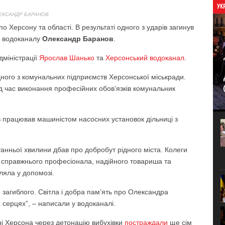
УК
ЕКСАНДР БАРАНОВ
о Херсону та області. В результаті одного з ударів загинув
о водоканалу
Олександр Баранов
.
дміністрації
Ярослав Шанько
та
Херсонський водоканал
.
дного з комунальних підприємств Херсонської міськради.
ід час виконання професійних обов’язків комунальник
 працював машиністом насосних установок дільниці з
танньої хвилини дбав про добробут рідного міста. Колеги
справжнього професіонала, надійного товариша та
ляла у допомозі.
 загиблого. Світла і добра пам’ять про Олександра
серцях”, – написали у водоканалі.
ині Херсона через детонацію вибухівки
постраждали
ще сім