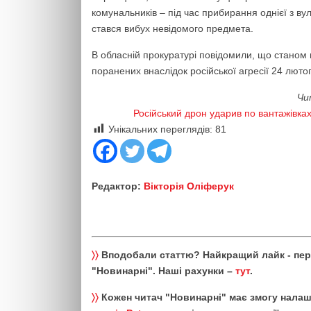
комунальників – під час прибирання однієї з ву
стався вибух невідомого предмета.
В обласній прокуратурі повідомили, що станом 
поранених внаслідок російської агресії 24 лютог
Чи
Російський дрон ударив по вантажівках
Унікальних переглядів:
81
Редактор:
Вікторія Оліферук
〉〉
Вподобали статтю? Найкращий лайк - пе
"Новинарні". Наші рахунки –
тут
.
〉〉
Кожен читач "Новинарні" має змогу налаш