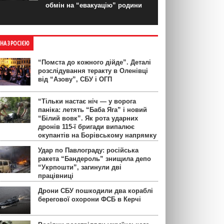
обмін на “евакуацію” родини
ЙНА З РОСІЄЮ
“Помста до кожного дійде”. Деталі
розслідування теракту в Оленівці
від “Азову”, СБУ і ОГП
“Тільки настає ніч — у ворога
паніка: летять “Баба Яга” і новий
“Білий вовк”. Як рота ударних
дронів 115-ї бригади випалює
окупантів на Борівському напрямку
Удар по Павлограду: російська
ракета “Бандероль” знищила депо
“Укрпошти”, загинули дві
працівниці
Дрони СБУ пошкодили два кораблі
берегової охорони ФСБ в Керчі