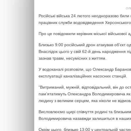
ОЛ
Російські війська 24 лютого неодноразово били п
працівник служби водовідведення Херсонськог
Про це повідомили керівник міської військової а
Близько 9:00 російський дрон атакував об’єкт о
Внаслідок цього у свій 62-й день народження п
зазнав травм, несумісних з життям.
У водоканалі розповіли, що Олександр Баранов
експлуатації каналізаційних насосних станцій.
“Витриманий, мужній, відповідальний, він до ос
пам’ятатимуть Олександра Володимировича як 
людину з великим серцем, яка ніколи не відмов
Висловлюємо щирі співчуття родині та близьким
Володимировича назавжди залишиться в наших 
Окрім цього, близько 13:00 у центральній част