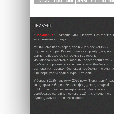
DON'T MISS
АТАКА
ВІЙНА
ЖЕРТВИ
ХЕРСОНСЬКА ОБЛА
ПРО САЙТ
“
Новинарня
“
– український ньюзрум. Без фейків. 
курсі важливих подій.
Ми пишемо насамперед про війну з російськими
окупантами; про Збройні сили та їх розбудову; про
армію і військових, силовиків і ветеранів,
мобілізованих/демобілізованих, переселенців та їх
проблеми; про життя на українському Донбасі й
окупованих теренах; безпекові проблеми. Не омин
інші варті уваги події в Україні та світі.
У березні 2025 - лютому 2026 року “Новинарня” пр
за підтримки Європейського фонду за демократію
(EED). Зміст наших матеріалів не обов’язково
відображає офіційну позицію EED, а є виключною
відповідальністю наших авторів.