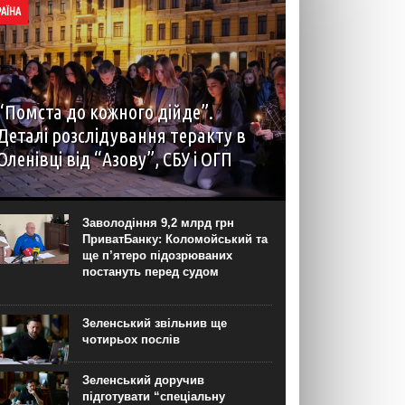
РАЇНА
“Помста до кожного дійде”.
Деталі розслідування теракту в
Оленівці від “Азову”, СБУ і ОГП
автор: Наталія Терамае 28 липня рідні вцілілих
“азовців” в Оленівці виступили із шокуючою
заявою. Мовляв, списки полонених у “бараці
Заволодіння 9,2 млрд грн
200”, де стався вибух, укладав полонений
ПриватБанку: Коломойський та
представник корпусу. Заява...
ще п’ятеро підозрюваних
постануть перед судом
Зеленський звільнив ще
чотирьох послів
Зеленський доручив
підготувати “спеціальну