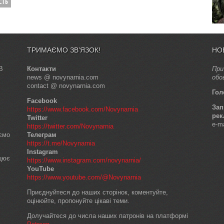
СТЬ
ТРИМАЄМО ЗВ’ЯЗОК!
НО
В
Контакти
При
news @ novynarnia.com
обо
contact @ novynarnia.com
Гол
Facebook
Зап
https://www.facebook.com/Novynarnia
рек
Twitter
e-m
https://twitter.com/Novynarnia
аємо
Телеграм
https://t.me/Novynarnia
Instagram
ацює
https://www.instagram.com/novynarnia/
YouTube
https://www.youtube.com/@Novynarnia
Приєднуйтеся до наших сторінок, коментуйте,
оцінюйте, пропонуйте цікаві теми.
Долучайтеся до числа наших патронів на платформі