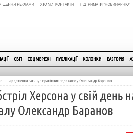
МІЩЕННЯ РЕКЛАМИ
ХТО МИ. КОНТАКТИ
ПІДТРИМАТИ “НОВИНАРНЮ”
АЦІЇ
СВІТ
СОЦМЕРЕЖІ
ПУБЛІКАЦІЇ
КОЛОНКИ
EASTОРІЯ
Ж
 день народження загинув працівник водоканалу Олександр Баранов
бстріл Херсона у свій день
алу Олександр Баранов