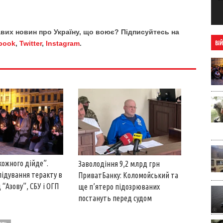
кавих новин про Україну, що воює? Підписуйтесь на
book
,
Twitter
,
Instagram
.
ВІ
кожного дійде”.
Заволодіння 9,2 млрд грн
лідування теракту в
ПриватБанку: Коломойський та
 “Азову”, СБУ і ОГП
ще п’ятеро підозрюваних
постануть перед судом