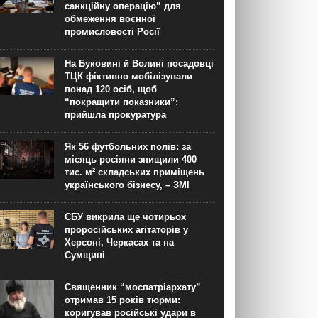
санкційну операцію” для
обмеження воєнної
промисловості Росії
На Буковині й Волині посадовці
ТЦК фіктивно мобілізували
понад 120 осіб, щоб
“покращити показники”:
прийшла прокуратура
Як 56 футбольних полів: за
місяць росіяни знищили 400
тис. м² складських приміщень
українського бізнесу, – ЗМІ
СБУ викрила ще чотирьох
проросійських агітаторів у
Херсоні, Черкасах та на
Сумщині
Священник “моспатріархату”
отримав 15 років тюрми:
коригував російські удари в