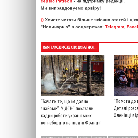
сервіс Patreon
- на підтримку редакції.
Ми виправдовуємо довіру!
〉〉
Хочете читати більше якісних статей і ці
"Новинарню" в соцмережах:
Telegram
,
Face
ВАМ ТАКОЖ МОЖЕ СПОДОБАТИСЯ...
“Помста до 
“Бачать те, що їм давно
Деталі розс
знайоме”. У ДСНС показали
Оленівці від
кадри роботи українських
вогнеборців на півдні Франції