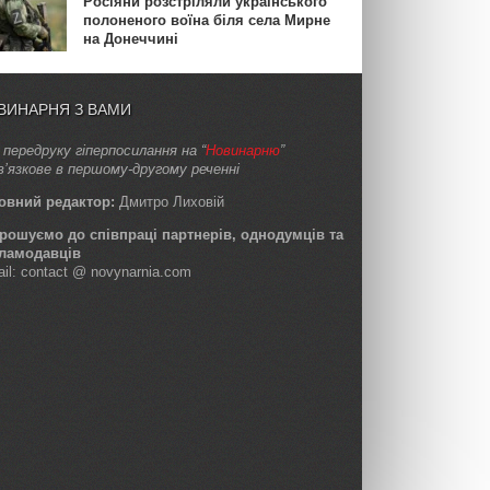
Росіяни розстріляли українського
полоненого воїна біля села Мирне
на Донеччині
ВИНАРНЯ З ВАМИ
 передруку гіперпосилання на “
Новинарню
”
в’язкове в першому-другому реченні
овний редактор:
Дмитро Лиховій
рошуємо до співпраці партнерів, однодумців та
ламодавців
ail: contact @ novynarnia.com