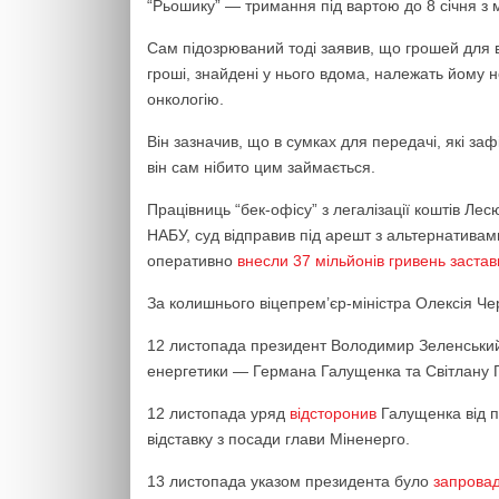
“Рьошику” — тримання під вартою до 8 січня з 
Сам підозрюваний тоді заявив, що грошей для 
гроші, знайдені у нього вдома, належать йому не
онкологію.
Він зазначив, що в сумках для передачі, які за
він сам нібито цим займається.
Працівниць “бек-офісу” з легалізації коштів Ле
НАБУ, суд відправив під арешт з альтернативами
оперативно
внесли 37 мільйонів гривень застав
За колишнього віцепрем’єр-міністра Олексія Ч
12 листопада президент Володимир Зеленськ
енергетики — Германа Галущенка та Світлану Г
12 листопада уряд
відсторонив
Галущенка від п
відставку з посади глави Міненерго.
13 листопада указом президента було
запровад