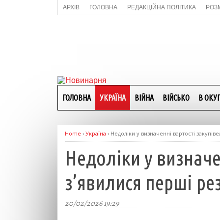
АРХІВ
ГОЛОВНА
РЕДАКЦІЙНА ПОЛІТИКА
РОЗ
ГОЛОВНА
УКРАЇНА
ВІЙНА
ВІЙСЬКО
В ОКУП
Home
›
Україна
›
Недоліки у визначенні вартості закупів
Недоліки у визначе
з’явилися перші ре
20/02/2026 19:29