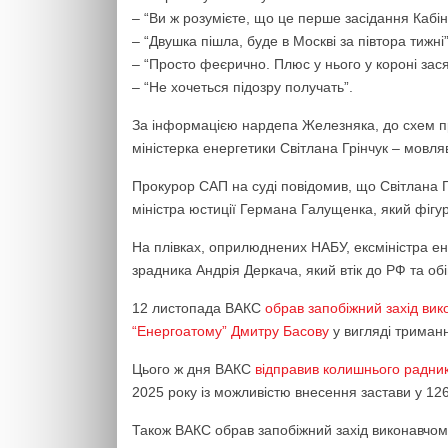
– “Ви ж розумієте, що це перше засідання Кабіне
– “Двушка пішла, буде в Москві за півтора тижні”
– “Просто феєрично. Плюс у нього у короні зас
– “Не хочеться підозру получать”.
За інформацією нардепа Железняка, до схем пр
міністерка енергетики Світлана Грінчук – мовляв
Прокурор САП на суді повідомив, що Світлана Г
міністра юстиції Германа Галущенка, який фігу
На плівках, оприлюднених НАБУ, ексміністра 
зрадника Андрія Деркача, який втік до РФ та о
12 листопада ВАКС
обрав запобіжний захід вик
“Енергоатому” Дмитру Басову
у вигляді триманн
Цього ж дня ВАКС
відправив колишнього радник
2025 року із можливістю внесення застави у 126
Також ВАКС обрав запобіжний захід виконавчом