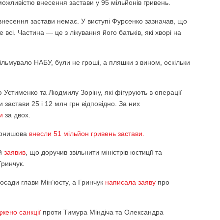
можливістю внесення застави у 95 мільйонів гривень.
внесення застави немає. У виступі Фурсенко зазначав, що
 всі. Частина — це з лікування його батьків, які хворі на
фільмувало НАБУ, були не гроші, а пляшки з вином, оскільки
сю Устименко та Людмилу Зоріну, які фігурують в операції
 застави 25 і 12 млн грн відповідно. За них
и
за двох.
ернишова
внесли 51 мільйон гривень застави.
ий
заявив
, що доручив звільнити міністрів юстиції та
ринчук.
осади глави Мін’юсту, а Гринчук
написала заяву
про
жено санкції
проти Тимура Міндіча та Олександра