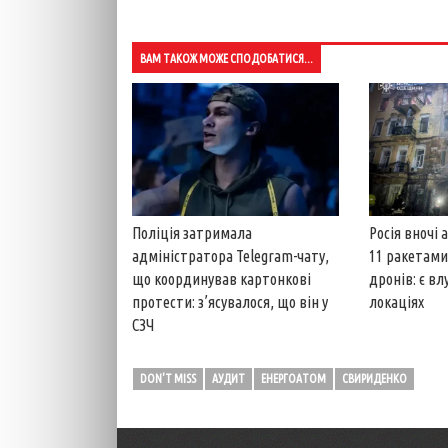
ВАМ ТАКОЖ МОЖЕ СПОДОБАТИСЯ...
Поліція затримала
Росія вночі
адміністратора Telegram-чату,
11 ракетами
що координував картонкові
дронів: є вл
протести: з’ясувалося, що він у
локаціях
СЗЧ
DON'T MISS
АУДИТ
ЕНЕРГОАТОМ
СВИРИДЕНКО