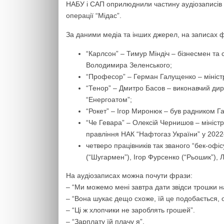
НАБУ і САП оприлюднили частину аудіозаписів і
операції “Мідас”.
За даними медіа та інших джерел, на записах ф
“Карлсон” – Тимур Міндіч – бізнесмен та 
Володимира Зеленського;
“Професор” – Герман Галущенко – міністр 
“Тенор” – Дмитро Басов – виконавчий дир
“Енергоатом”;
“Рокет” – Ігор Миронюк – був радником Г
“Че Гевара” – Олексій Чернишов – міністр
правління НАК “Нафтогаз України” у 202
четверо працівників так званого “бек-офі
(“Шугармен”), Ігор Фурсенко (“Рьошик”),
На аудіозаписах можна почути фрази:
– “Ми можемо мені завтра дати звідси трошки н
– “Вона шукає дещо схоже, їй це подобається, 
– “Ці ж хлопчики не зароблять грошей”.
– “Зарплату їй плачу я”.