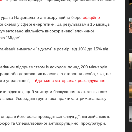
атура та Національне антикорупційне бюро
офіційно
ї схеми у сфері енергетики. За результатами 15 місяців
кументовано діяльність високорівневої злочинної
ою “Мідас”.
нізації вимагали “відкати” в розмірі від 10% до 15% від
тегічним підприємством із доходом понад 200 мільярдів
ада або держава, як власник, а стороння особа, яка, не
го управлінця”, –
йдеться в матеріалах розслідування.
ти відсоток, щоб уникнути блокування платежів за вже
альника. Усередині групи така практика отримала назву
пада в його офісі проводяться слідчі дії, які здійснюють
бюро та Спеціалізованої антикорупційної прокуратури.