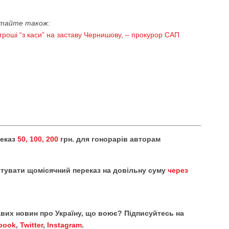
тайте також:
 гроші “з каси” на заставу Чернишову, – прокурор САП
реказ
50, 100, 200
грн. для гонорарів авторам
тувати щомісячний переказ на довільну суму
через
кавих новин про Україну, що воює? Підписуйтесь на
book
,
Twitter
,
Instagram
.