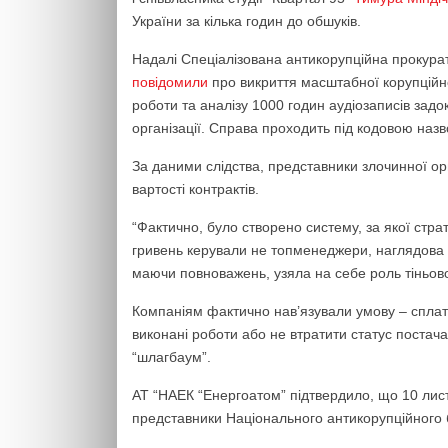
України за кілька годин до обшуків.
Надалі Спеціалізована антикорупційна прокур
повідомили
про викриття масштабної корупційно
роботи та аналізу 1000 годин аудіозаписів задо
організації. Справа проходить під кодовою назв
За даними слідства, представники злочинної орга
вартості контрактів.
“Фактично, було створено систему, за якої стра
гривень керували не топменеджери, наглядова р
маючи повноважень, узяла на себе роль тіньово
Компаніям фактично нав’язували умову – сплати
виконані роботи або не втратити статус постач
“шлагбаум”.
АТ “НАЕК “Енергоатом” підтвердило, що 10 листо
представники Національного антикорупційного 