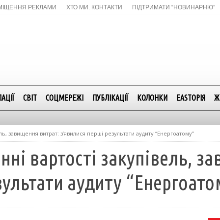
МІЩЕННЯ РЕКЛАМИ
ХТО МИ. КОНТАКТИ
ПІДТРИМАТИ “НОВИНАРНЮ”
АЦІЇ
СВІТ
СОЦМЕРЕЖІ
ПУБЛІКАЦІЇ
КОЛОНКИ
EASTОРІЯ
Ж
ель, завищення витрат: з’явилися перші результати аудиту “Енергоатому”
нні вартості закупівель, з
зультати аудиту “Енергоато