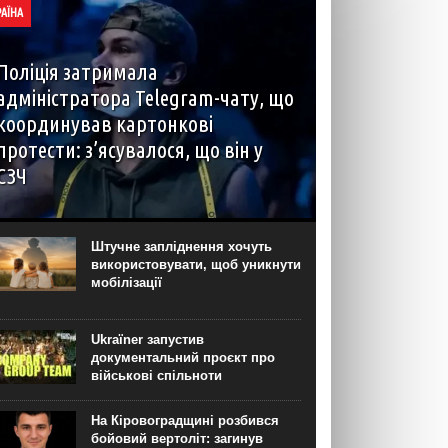
РАЇНА
Поліція затримала
адміністратора Telegram-чату, що
координував картонкові
протести: з’ясувалося, що він у
СЗЧ
Адміністратор телеграм-чату “Протест” Віталій
Камка, де координувались протести проти
відставки міністра оборони Михайла Федорова,
Штучне запліднення хочуть
був затриманий поліцією, після чого його ресурс
використовувати, щоб уникнути
був видалений з Telegram. Про це повідомляє
мобілізації
Центр...
Ukraїner запустив
документальний проєкт про
військові спільноти
На Кіровоградщині розбився
бойовий вертоліт: загинув