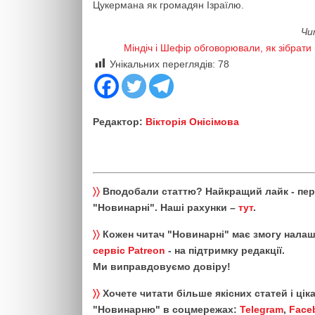
Цукермана як громадян Ізраїлю.
Чи
Міндіч і Шефір обговорювали, як зібрати
Унікальних переглядів:
78
Редактор:
Вікторія Онісімова
〉〉
Вподобали статтю? Найкращий лайк - пе
"Новинарні". Наші рахунки –
тут
.
〉〉
Кожен читач "Новинарні" має змогу налаш
сервіс Patreon
- на підтримку редакції.
Ми виправдовуємо довіру!
〉〉
Хочете читати більше якісних статей і ці
"Новинарню" в соцмережах:
Telegram
,
Face