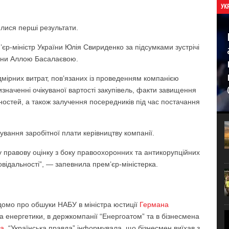
УК
илися перші результати.
єр-міністр України Юлія Свириденко за підсумками зустрічі
аїни Аллою Басалаєвою.
дмірних витрат, пов’язаних із проведенням компанією
значенні очікуваної вартості закупівель, факти завищення
остей, а також залучення посередників під час постачання
вання заробітної плати керівництву компанії.
 правову оцінку з боку правоохоронних та антикорупційних
повідальності”, — запевнила прем’єр-міністерка.
ідомо про обшуки НАБУ в міністра юстиції
Германа
ра енергетики, в держкомпанії “Енергоатом” та в бізнесмена
ча
. “Українська правда” інформувала, що бізнесмен виїхав з