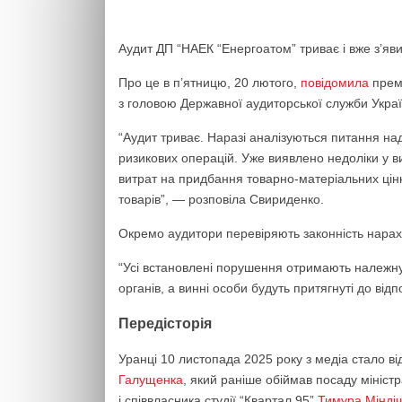
Аудит ДП “НАЕК “Енергоатом” триває і вже з’яв
Про це в п’ятницю, 20 лютого,
повідомила
прем’
з головою Державної аудиторської служби Укр
“Аудит триває. Наразі аналізуються питання на
ризикових операцій. Уже виявлено недоліки у ви
витрат на придбання товарно-матеріальних цінн
товарів”, — розповіла Свириденко.
Окремо аудитори перевіряють законність нараху
“Усі встановлені порушення отримають належну
органів, а винні особи будуть притягнуті до від
Передісторія
Уранці 10 листопада 2025 року з медіа стало в
Галущенка
, який раніше обіймав посаду мініст
і співвласника студії “Квартал 95”
Тимура Мінді