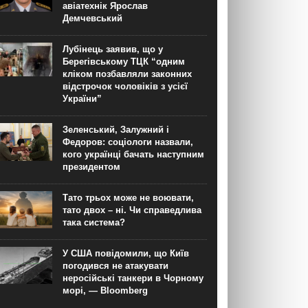
авіатехнік Ярослав
Демчевський
Лубінець заявив, що у
Берегівському ТЦК “одним
кліком позбавляли законних
відстрочок чоловіків з усієї
України”
Зеленський, Залужний і
Федоров: соціологи назвали,
кого українці бачать наступним
президентом
Тато трьох може не воювати,
тато двох – ні. Чи справедлива
така система?
У США повідомили, що Київ
погодився не атакувати
неросійські танкери в Чорному
морі, — Bloomberg