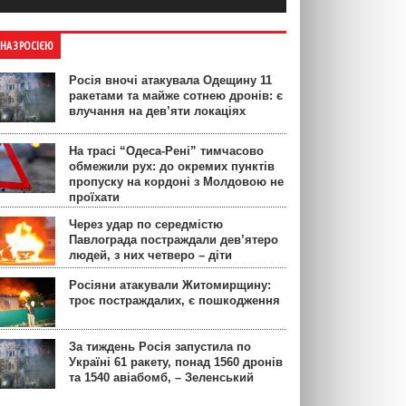
ЙНА З РОСІЄЮ
Росія вночі атакувала Одещину 11
ракетами та майже сотнею дронів: є
влучання на дев’яти локаціях
На трасі “Одеса-Рені” тимчасово
обмежили рух: до окремих пунктів
пропуску на кордоні з Молдовою не
проїхати
Через удар по середмістю
Павлограда постраждали дев’ятеро
людей, з них четверо – діти
Росіяни атакували Житомирщину:
троє постраждалих, є пошкодження
За тиждень Росія запустила по
Україні 61 ракету, понад 1560 дронів
та 1540 авіабомб, – Зеленський