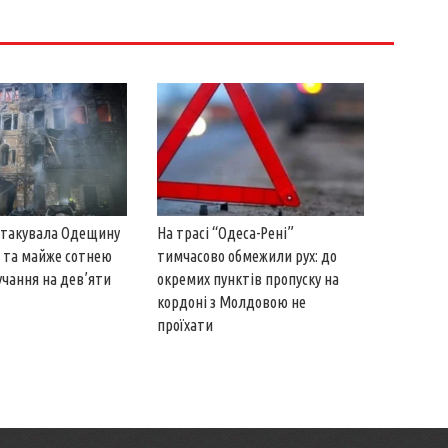
 атакувала Одещину
На трасі “Одеса-Рені”
 та майже сотнею
тимчасово обмежили рух: до
учання на дев’яти
окремих пунктів пропуску на
кордоні з Молдовою не
проїхати