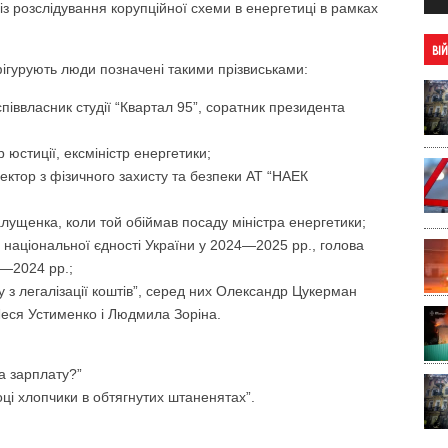
з розслідування корупційної схеми в енергетиці в рамках
ВІ
ігурують люди позначені такими прізвиськами:
співвласник студії “Квартал 95”, соратник президента
юстиції, ексміністр енергетики;
ектор з фізичного захисту та безпеки АТ “НАЕК
алущенка, коли той обіймав посаду міністра енергетики;
 національної єдності України у 2024—2025 рр., голова
2—2024 рр.;
су з легалізації коштів”, серед них Олександр Цукерман
 Леся Устименко і Людмила Зоріна.
а зарплату?”
оці хлопчики в обтягнутих штаненятах”.