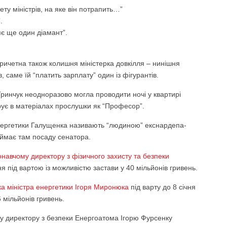
ту міністрів, на яке він потрапить…”
.
яє ще один діамант”.
ичетна також колишня міністерка довкілля – нинішня
, саме їй “платить зарплату” один із фігурантів.
ринчук неодноразово могла проводити ночі у квартирі
рує в матеріалах прослушки як “Професор”.
енергетики Галущенка називають “людиною” екснардепа-
біймає там посаду сенатора.
онавчому директору з фізичного захисту та безпеки
я під вартою із можливістю застави у 40 мільйонів гривень.
а міністра енергетики Ігоря Миронюка
під варту до 8 січня
 мільйонів гривень.
у директору з безпеки Енергоатома Ігорю Фурсенку