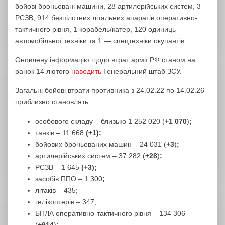
бойові броньовані машини, 28 артилерійських систем, 3
РСЗВ, 914 безпілотних літальних апаратів оперативно-
тактичного рівня, 1 корабель/катер, 120 одиниць
автомобільної техніки та 1 — спецтехніки окупантів.
Оновлену інформацію щодо втрат армії РФ станом на
ранок 14 лютого
наводить
Генеральний штаб ЗСУ.
Загальні бойові втрати противника з 24.02.22 по 14.02.26
приблизно становлять:
особового складу ‒ близько 1 252 020 (
+1 070
)
;
танків ‒ 11 668
(+1);
бойових броньованих машин ‒ 24 031 (
+3
)
;
артилерійських систем – 37 282 (
+28
)
;
РСЗВ – 1 645
(+3);
засобів ППО – 1 300
;
літаків – 435;
гелікоптерів – 347;
БПЛА оперативно-тактичного рівня – 134 306