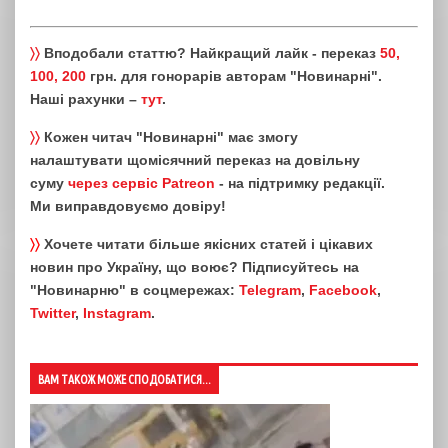
〉〉
Вподобали статтю? Найкращий лайк - переказ
50,
100, 200
грн. для гонорарів авторам "Новинарні".
Наші рахунки –
тут
.
〉〉
Кожен читач "Новинарні" має змогу
налаштувати щомісячний переказ на довільну
суму
через сервіс Patreon
- на підтримку редакції.
Ми виправдовуємо довіру!
〉〉
Хочете читати більше якісних статей і цікавих
новин про Україну, що воює? Підписуйтесь на
"Новинарню" в соцмережах:
Telegram
,
Facebook
,
Twitter
,
Instagram
.
ВАМ ТАКОЖ МОЖЕ СПОДОБАТИСЯ...