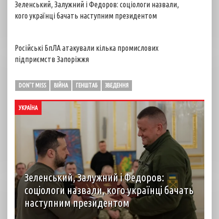
Зеленський, Залужний і Федоров: соціологи назвали,
кого українці бачать наступним президентом
Російські БпЛА атакували кілька промислових
підприємств Запоріжжя
DON'T MISS
ВІЙНА
ГЕНШТАБ
ЗВЕДЕННЯ
УКРАЇНА
Зеленський, Залужний і Федоров:
соціологи назвали, кого українці бачать
наступним президентом
Наразі в разі проведення президентських виборів