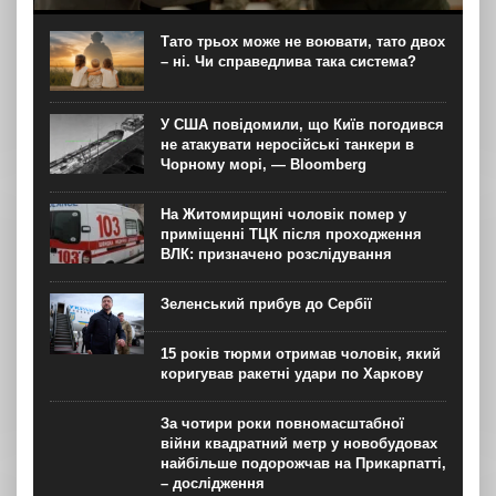
більшість українців обрали б на цю посаду чинного
президента Володимира Зеленського. На другому місці
Тато трьох може не воювати, тато двох
за підтримкою виборців опинився колишній
– ні. Чи справедлива така система?
головнокомандувач ЗСУ, а тепер...
У США повідомили, що Київ погодився
не атакувати неросійські танкери в
Чорному морі, — Bloomberg
На Житомирщині чоловік помер у
приміщенні ТЦК після проходження
ВЛК: призначено розслідування
Зеленський прибув до Сербії
15 років тюрми отримав чоловік, який
коригував ракетні удари по Харкову
За чотири роки повномасштабної
війни квадратний метр у новобудовах
найбільше подорожчав на Прикарпатті,
– дослідження