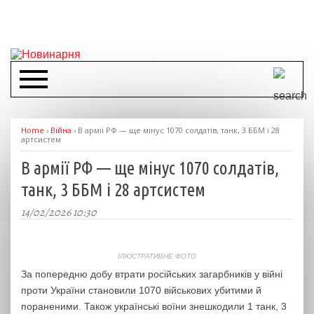
Home
›
Війна
›
В армії РФ — ще мінус 1070 солдатів, танк, 3 ББМ і 28
артсистем
В армії РФ — ще мінус 1070 солдатів,
танк, 3 ББМ і 28 артсистем
14/02/2026 10:30
ІЛЮСТРАТИВНЕ ФОТО
За попередню добу втрати російських загарбників у війні
проти України становили 1070 військових убитими й
пораненими. Також українські воїни знешкодили 1 танк, 3