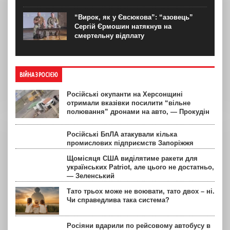
“Вирок, як у Євсюкова”: “азовець”
Сергій Єрмошин натякнув на
смертельну відплату
ВІЙНА З РОСІЄЮ
Російські окупанти на Херсонщині
отримали вказівки посилити “вільне
полювання” дронами на авто, — Прокудін
Російські БпЛА атакували кілька
промислових підприємств Запоріжжя
Щомісяця США виділятиме ракети для
українських Patriot, але цього не достатньо,
— Зеленський
Тато трьох може не воювати, тато двох – ні.
Чи справедлива така система?
Росіяни вдарили по рейсовому автобусу в