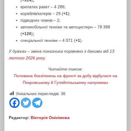
(
+914
)
;
крилатих ракет – 4 286;
кораблів/катерів ‒ 29 (
+1
);
підводних човнів – 2;
автомобільної техніки та автоцистерн – 78 388
(
+120
)
;
спеціальної техніки ‒ 4 071 (
+1
).
У дужках – зміна показника порівняно з даними від
13
лютого 2026 року
.
Читайте також:
Половина боєзіткнень на фронті за добу відбулася на
Покровському й Гуляйпільському напрямках
Унікальних переглядів:
36
Редактор:
Вікторія Онісімова