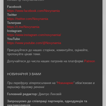
Facebook
https://www.facebook.com/Novynarnia
Twitter
https://twitter.com/Novynarnia
Телеграм
https://t.me/Novynarnia
Instagram
https://www.instagram.com/novynarnia/
YouTube
https://www.youtube.com/@Novynarnia
Приєднуйтеся до наших сторінок, коментуйте, оцінюйте,
пропонуйте цікаві теми.
Долучайтеся до числа наших патронів на платформі
Patreon
НОВИНАРНЯ З ВАМИ
При передруку гіперпосилання на “
Новинарню
” обов’язкове в
першому-другому реченні
Головний редактор:
Дмитро Лиховій
Запрошуємо до співпраці партнерів, однодумців та
рекламодавців