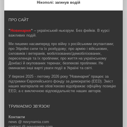
Нікополі: загинув водій
ПРО САЙТ
“
Новинарня
“
– український ньюзрум. Без фейків. В курсі
важливих подій.
Ми пишемо насамперед про війну з російськими окупантами;
про Збройні сили та їх розбудову; про армію і військових,
силовиків і ветеранів, мобілізованих/демобілізованих,
переселенців та їх проблеми; про життя на українському
Донбасі й окупованих теренах; безпекові проблеми. Не
оминаємо інші варті уваги події в Україні та світі.
У березні 2025 - лютому 2026 року “Новинарня” працює за
підтримки Європейського фонду за демократію (EED). Зміст
наших матеріалів не обов’язково відображає офіційну позицію
EED, а є виключною відповідальністю наших авторів.
ТРИМАЄМО ЗВ’ЯЗОК!
Контакти
news @ novynarnia.com
contact @ novynarnia.com