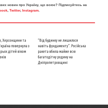
кавих новин про Україну, що воює? Підписуйтесь на
book
,
Twitter
,
Instagram
.
, Херсонщини та
“Від будинку не лишилося
Україна повернула з
навіть фундаменту”. Російська
рьох дітей віком
ракета вбила майже всю
років
багатодітну родину на
Дніпропетровщині