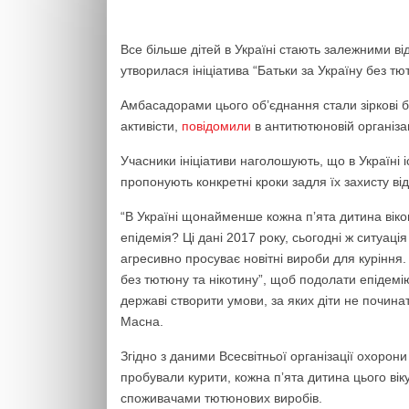
Все більше дітей в Україні стають залежними від
утворилася ініціатива “Батьки за Україну без тю
Амбасадорами цього об’єднання стали зіркові ба
активісти,
повідомили
в антитютюновій організац
Учасники ініціативи наголошують, що в Україні і
пропонують конкретні кроки задля їх захисту ві
“В Україні щонайменше кожна пʼята дитина віком
епідемія? Ці дані 2017 року, сьогодні ж ситуаці
агресивно просуває новітні вироби для куріння.
без тютюну та нікотину”, щоб подолати епідемі
державі створити умови, за яких діти не починат
Масна.
Згідно з даними Всесвітньої організації охорони 
пробували курити, кожна пʼята дитина цього вік
споживачами тютюнових виробів.