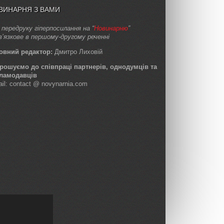
ВИНАРНЯ З ВАМИ
 передруку гіперпосилання на “
Новинарню
”
в’язкове в першому-другому реченні
овний редактор:
Дмитро Лиховій
рошуємо до співпраці партнерів, однодумців та
ламодавців
ail: contact @ novynarnia.com