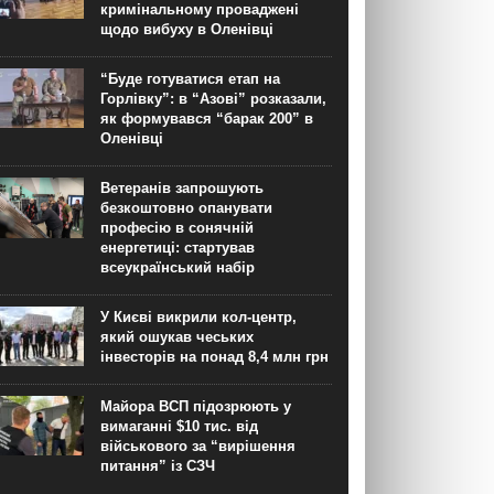
кримінальному проваджені
щодо вибуху в Оленівці
“Буде готуватися етап на
Горлівку”: в “Азові” розказали,
як формувався “барак 200” в
Оленівці
Ветеранів запрошують
безкоштовно опанувати
професію в сонячній
енергетиці: стартував
всеукраїнський набір
У Києві викрили кол-центр,
який ошукав чеських
інвесторів на понад 8,4 млн грн
Майора ВСП підозрюють у
вимаганні $10 тис. від
військового за “вирішення
питання” із СЗЧ