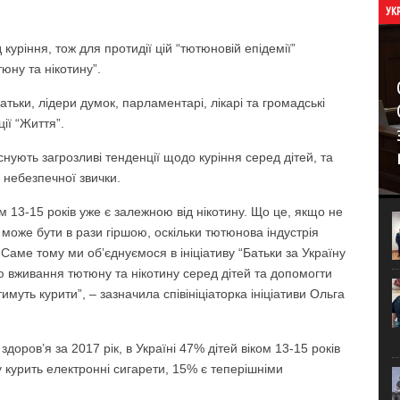
УК
 куріння, тож для протидії цій “тютюновій епідемії”
тюну та нікотину”.
тьки, лідери думок, парламентарі, лікарі та громадські
ії “Життя”.
снують загрозливі тенденції щодо куріння серед дітей, та
д небезпечної звички.
 13-15 років уже є залежною від нікотину. Що це, якщо не
я може бути в рази гіршою, оскільки тютюнова індустрія
 Саме тому ми обʼєднуємося в ініціативу “Батьки за Україну
ю вживання тютюну та нікотину серед дітей та допомогти
имуть курити”, – зазначила співініціаторка ініціативи Ольга
здоров’я за 2017 рік, в Україні 47% дітей віком 13-15 років
у курить електронні сигарети, 15% є теперішніми