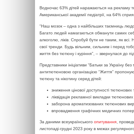
Водночас 63% дітей наражаються на рекламу тют
Американської академії педіатрії, на 64% сприя
“Наш мозок – одна з найбільших таємниць людст
Багато людей намагаються обманути самих себе 
алкоголю, ліків. Спробуй бути не таким, як всі
свої тренди. Будь вільним, сильним і перед то
життя без тютюну і куріння”, – звернулася до пі
Представники ініціативи “Батьки за Україну без
антитютюновою організацією “Життя” пропоную
тютюну та нікотину серед дітей:
зниження цінової доступності тютюнових т
ліквідація рекламної викладки тютюнових т
заборона ароматизованих тютюнових вир
впровадження графічних медичних попере
За даними всеукраїнського
опитування
, провед
листопаді-грудні 2023 року в межах регулярного