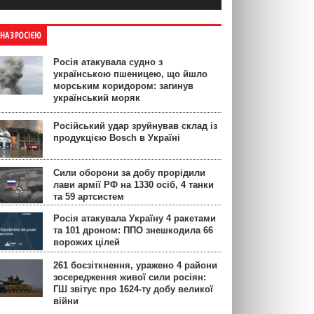
ЙНА З РОСІЄЮ
Росія атакувала судно з
українською пшеницею, що йшло
морським коридором: загинув
український моряк
Російський удар зруйнував склад із
продукцією Bosch в Україні
Сили оборони за добу прорідили
лави армії РФ на 1330 осіб, 4 танки
та 59 артсистем
Росія атакувала Україну 4 ракетами
та 101 дроном: ППО знешкодила 66
ворожих цілей
261 боєзіткнення, уражено 4 райони
зосередження живої сили росіян:
ГШ звітує про 1624-ту добу великої
війни