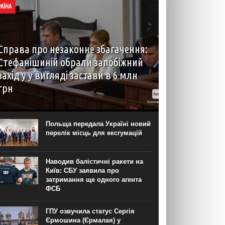
РАЇНА
Справа про незаконне збагачення:
Стефанішиній обрали запобіжний
захід у у вигляді застави в 6 млн
грн
Колишній посолці України у США Ользі
Стефанішиній обрали запобіжний захід – заставу
розміром 6 мільйонів гривень в межах справи
Польща передала Україні новий
про незаконне збагачення. Про це зранку 6
перелік місць для ексгумацій
серпня повідомляє “Громадське”....
Наводив балістичні ракети на
Київ: СБУ заявила про
затримання ще одного агента
ФСБ
ГПУ озвучила статус Сергія
Єрмошина (Єрмалая) у