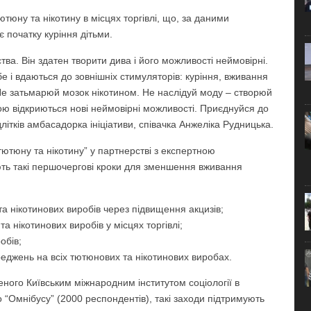
юну та нікотину в місцях торгівлі, що, за даними
є початку куріння дітьми.
ва. Він здатен творити дива і його можливості неймовірні.
і вдаються до зовнішніх стимуляторів: куріння, вживання
. Не затьмарюй мозок нікотином. Не наслідуй моду – створюй
бою відкриються нові неймовірні можливості. Приєднуйся до
длітків амбасадорка ініціативи, співачка Анжеліка Рудницька.
 тютюну та нікотину” у партнерстві з експертною
ть такі першочергові кроки для зменшення вживання
а нікотинових виробів через підвищення акцизів;
а нікотинових виробів у місцях торгівлі;
обів;
джень на всіх тютюнових та нікотинових виробах.
еного Київським міжнародним інститутом соціології в
 “Омнібусу” (2000 респондентів), такі заходи підтримують