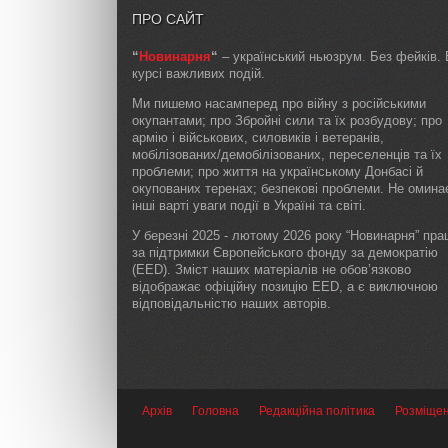
ПРО САЙТ
“
Новинарня
“
– український ньюзрум. Без фейків. 
курсі важливих подій.
Ми пишемо насамперед про війну з російськими
окупантами; про Збройні сили та їх розбудову; про
армію і військових, силовиків і ветеранів,
мобілізованих/демобілізованих, переселенців та їх
проблеми; про життя на українському Донбасі й
окупованих теренах; безпекові проблеми. Не омин
інші варті уваги події в Україні та світі.
У березні 2025 - лютому 2026 року “Новинарня” пр
за підтримки Європейського фонду за демократію
(EED). Зміст наших матеріалів не обов’язково
відображає офіційну позицію EED, а є виключною
відповідальністю наших авторів.
Архів
Головна
Редакційна політика
Розміще