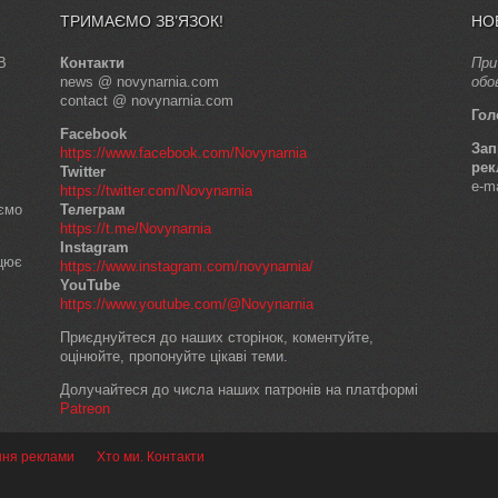
ТРИМАЄМО ЗВ’ЯЗОК!
НО
В
Контакти
При
news @ novynarnia.com
обо
contact @ novynarnia.com
Гол
Facebook
Зап
https://www.facebook.com/Novynarnia
рек
Twitter
e-m
https://twitter.com/Novynarnia
аємо
Телеграм
https://t.me/Novynarnia
Instagram
ацює
https://www.instagram.com/novynarnia/
YouTube
https://www.youtube.com/@Novynarnia
Приєднуйтеся до наших сторінок, коментуйте,
оцінюйте, пропонуйте цікаві теми.
Долучайтеся до числа наших патронів на платформі
Patreon
ння реклами
Хто ми. Контакти