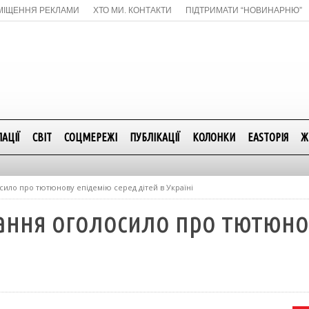
МІЩЕННЯ РЕКЛАМИ
ХТО МИ. КОНТАКТИ
ПІДТРИМАТИ “НОВИНАРНЮ”
АЦІЇ
СВІТ
СОЦМЕРЕЖІ
ПУБЛІКАЦІЇ
КОЛОНКИ
EASTОРІЯ
Ж
сило про тютюнову епідемію серед дітей в Україні
нання оголосило про тютюно