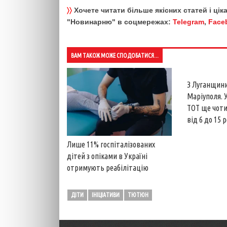
〉〉
Хочете читати більше якісних статей і ці
"Новинарню" в соцмережах:
Telegram
,
Face
ВАМ ТАКОЖ МОЖЕ СПОДОБАТИСЯ...
З Луганщини
Маріуполя. 
ТОТ ще чоти
від 6 до 15 
Лише 11% госпіталізованих
дітей з опіками в Україні
отримують реабілітацію
ДІТИ
ІНІЦІАТИВИ
ТЮТЮН