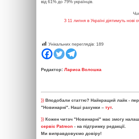
від 61% до 79% українців.
Чи
З 11 липня в Україні діятимуть нов
Унікальних переглядів:
189
Редактор:
Лариса Волошка
〉〉
Вподобали статтю? Найкращий лайк - пе
"Новинарні". Наші рахунки –
тут
.
〉〉
Кожен читач "Новинарні" має змогу налаш
сервіс Patreon
- на підтримку редакції.
Ми виправдовуємо довіру!