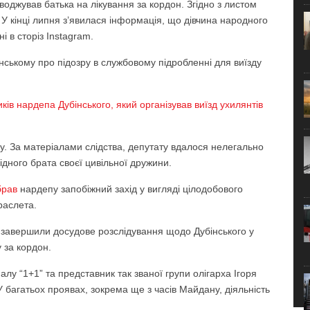
воджував батька на лікування за кордон. Згідно з листом
У кінці липня з’явилася інформація, що дівчина народного
 в сторіз Instagram.
ському про підозру в службовому підробленні для виїзду
ків нардепа Дубінського, який організував виїзд ухилянтів
у. За матеріалами слідства, депутату вдалося нелегально
ідного брата своєї цивільної дружини.
брав
нардепу запобіжний захід у вигляді цілодобового
раслета.
 завершили досудове розслідування щодо Дубінського у
 за кордон.
лу “1+1” та представник так званої групи олігарха Ігоря
 багатьох проявах, зокрема ще з часів Майдану, діяльність