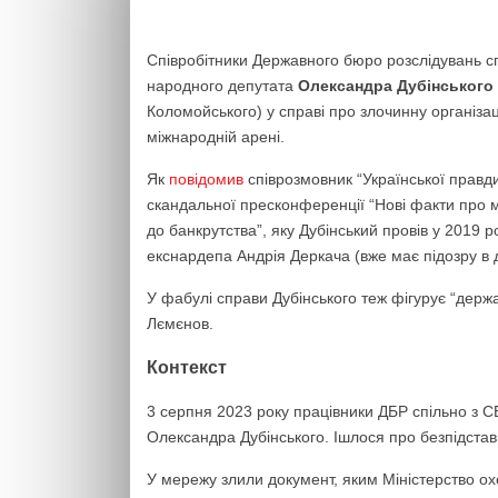
Співробітники Державного бюро розслідувань с
народного депутата
Олександра Дубінського
Коломойського) у справі про злочинну організац
міжнародній арені.
Як
повідомив
співрозмовник “Української правд
скандальної пресконференції “Нові факти про м
до банкрутства”, яку Дубінський провів у 2019 
екснардепа Андрія Деркача (вже має підозру в 
У фабулі справи Дубінського теж фігурує “держ
Лємєнов.
Контекст
3 серпня 2023 року працівники ДБР спільно з 
Олександра Дубінського. Ішлося про безпідставн
У мережу злили документ, яким Міністерство ох