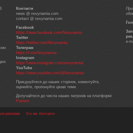
В
Контакти
При
news @ novynarnia.com
обо
contact @ novynarnia.com
Гол
Facebook
Зап
https://www.facebook.com/Novynarnia
рек
Twitter
e-m
https://twitter.com/Novynarnia
аємо
Телеграм
https://t.me/Novynarnia
Instagram
ацює
https://www.instagram.com/novynarnia/
YouTube
https://www.youtube.com/@Novynarnia
Приєднуйтеся до наших сторінок, коментуйте,
оцінюйте, пропонуйте цікаві теми.
Долучайтеся до числа наших патронів на платформі
Patreon
ння реклами
Хто ми. Контакти