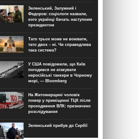
Зеленський, Залужний і
Федоров: соціологи назвали,
кого українці бачать наступним
президентом
Тато трьох може не воювати,
тато двох – ні. Чи справедлива
така система?
У США повідомили, що Київ
погодився не атакувати
неросійські танкери в Чорному
морі, — Bloomberg
На Житомирщині чоловік
помер у приміщенні ТЦК після
проходження ВЛК: призначено
розслідування
Зеленський прибув до Сербії