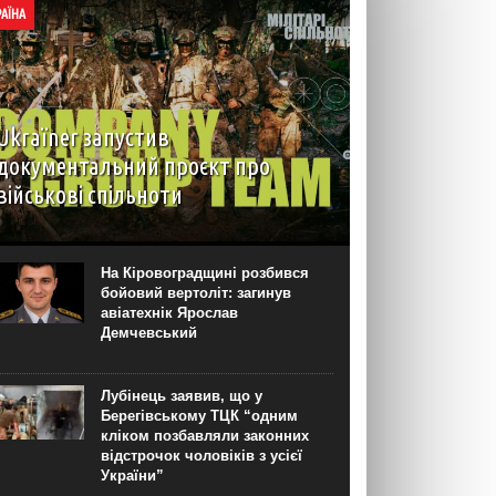
РАЇНА
Ukraїner запустив
документальний проєкт про
військові спільноти
На YouTube-каналі Ukraїner W відбулася
прем’єра першої серії нового документального
проєкту “Мілітарі спільноти”. Про це “Новинарні”
На Кіровоградщині розбився
повідомили в Ukraїner. “Кожна серія присвячена
бойовий вертоліт: загинув
окремій спільноті — її історії, цінностям,
авіатехнік Ярослав
внутрішній...
Демчевський
Лубінець заявив, що у
Берегівському ТЦК “одним
кліком позбавляли законних
відстрочок чоловіків з усієї
України”