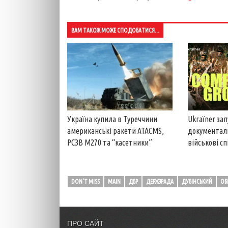
ВАМ ТАКОЖ МОЖЕ СПОДОБАТИСЯ...
Ukraїner за
Україна купила в Туреччини
документал
американські ракети ATACMS,
військові с
РСЗВ M270 та “касетники”
DON'T MISS
MAIN
ДБР
ДЕРЖЗРАДА
ДУБІНСЬКИЙ
ОБ
ПРО САЙТ