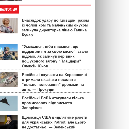
ЙНА З РОСІЄЮ
Внаслідок удару по Київщині разом
із чоловіком та маленьким онуком
загинула директорка ліцею Галина
Кучер
“Усміхався, ніби пишався, що
віддав життя за свою місію”: стало
відомо, як загинув керівник
пошукового загону “Плацдарм”
Олексій Юков
Російські окупанти на Херсонщині
отримали вказівки посилити
“вільне полювання” дронами на
авто, — Прокудін
Російські БпЛА атакували кілька
промислових підприємств
Запоріжжя
Щомісяця США виділятиме ракети
для українських Patriot, але цього
не достатньо, — Зеленський