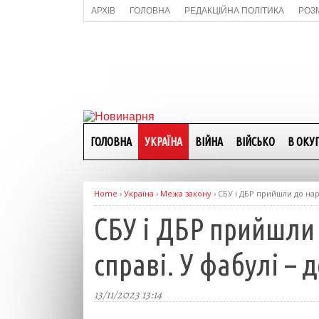
АРХІВ
ГОЛОВНА
РЕДАКЦІЙНА ПОЛІТИКА
РОЗ
ГОЛОВНА
УКРАЇНА
ВІЙНА
ВІЙСЬКО
В ОКУП
Home
›
Україна
›
Межа закону
›
СБУ і ДБР прийшли до нар
СБУ і ДБР прийшли 
справі. У фабулі –
13/11/2023 13:14