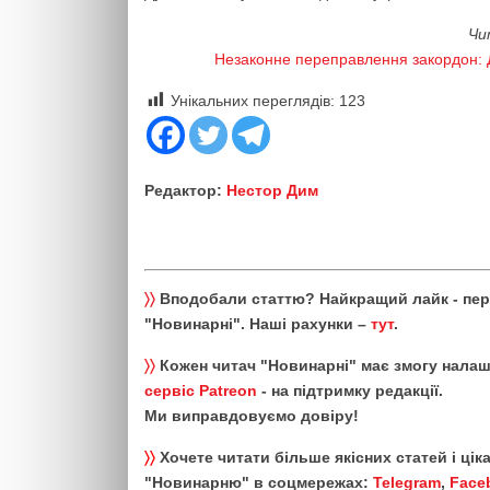
Чи
Незаконне переправлення закордон: Д
Унікальних переглядів:
123
Редактор:
Нестор Дим
〉〉
Вподобали статтю? Найкращий лайк - пе
"Новинарні". Наші рахунки –
тут
.
〉〉
Кожен читач "Новинарні" має змогу налаш
сервіс Patreon
- на підтримку редакції.
Ми виправдовуємо довіру!
〉〉
Хочете читати більше якісних статей і ці
"Новинарню" в соцмережах:
Telegram
,
Face