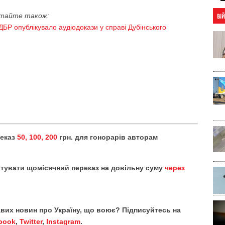
тайте також:
ВІ
БР опублікувало аудіодокази у справі Дубінського
реказ
50, 100, 200
грн. для гонорарів авторам
тувати щомісячний переказ на довільну суму
через
кавих новин про Україну, що воює? Підписуйтесь на
book
,
Twitter
,
Instagram
.