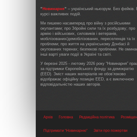
“
Новинарня
“
– український ньюзрум. Без фейків. 
курсі важливих подій.
Ми пишемо насамперед про війну з російськими
окупантами; про Збройні сили та їх розбудову; про
армію і військових, силовиків і ветеранів,
мобілізованих/демобілізованих, переселенців та їх
проблеми; про життя на українському Донбасі й
окупованих теренах; безпекові проблеми. Не омин
інші варті уваги події в Україні та світі.
У березні 2025 - лютому 2026 року “Новинарня” пр
за підтримки Європейського фонду за демократію
(EED). Зміст наших матеріалів не обов’язково
відображає офіційну позицію EED, а є виключною
відповідальністю наших авторів.
Архів
Головна
Редакційна політика
Розміще
Підтримати “Новинарню”
Звіти про пожертви