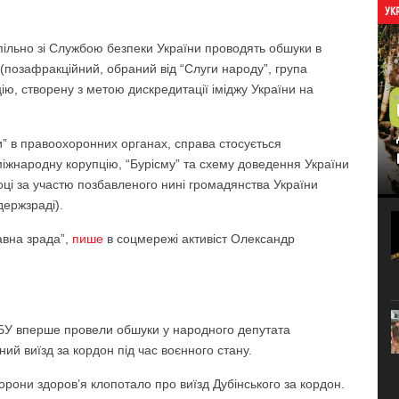
УК
пільно зі Службою безпеки України проводять обшуки в
(позафракційний, обраний від “Слуги народу”, група
ію, створену з метою дискредитації іміджу України на
и” в правоохоронних органах, справа стосується
іжнародну корупцію, “Бурісму” та схему доведення України
році за участю позбавленого нині громадянства України
держзраді).
авна зрада”,
пише
в соцмережі активіст Олександр
СБУ вперше провели обшуки у народного депутата
ий виїзд за кордон під час воєнного стану.
орони здоров’я клопотало про виїзд Дубінського за кордон.