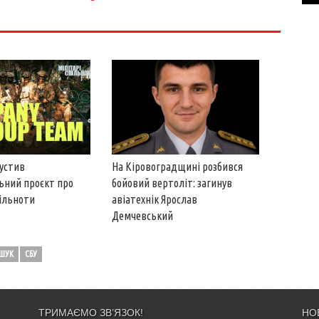
пустив
На Кіровоградщині розбився
ьний проєкт про
бойовий вертоліт: загинув
пільноти
авіатехнік Ярослав
Демчевський
ШУК
СБУ
ТРИМАЄМО ЗВ’ЯЗОК!
НО