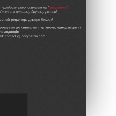
 передруку гіперпосилання на “
Новинарню
”
в’язкове в першому-другому реченні
овний редактор:
Дмитро Лиховій
рошуємо до співпраці партнерів, однодумців та
ламодавців
ail: contact @ novynarnia.com