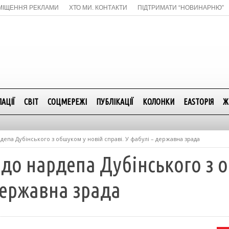
МІЩЕННЯ РЕКЛАМИ
ХТО МИ. КОНТАКТИ
ПІДТРИМАТИ “НОВИНАРНЮ”
АЦІЇ
СВІТ
СОЦМЕРЕЖІ
ПУБЛІКАЦІЇ
КОЛОНКИ
EASTОРІЯ
Ж
депа Дубінського з обшуком у новій справі. У фабулі – державна зрада
до нардепа Дубінського з 
 державна зрада