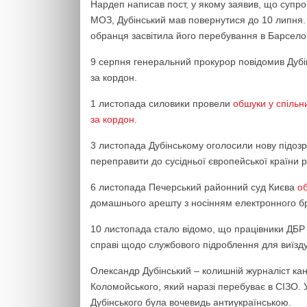
Нардеп написав пост, у якому заявив, що супро
МОЗ, Дубінський мав повернутися до 10 липня. 
обранця засвітила його перебування в Барселоні
9 серпня генеральний прокурор повідомив Дубін
за кордон.
1 листопада силовики провели
обшуки у спільни
за кордон.
3 листопада Дубінському оголосили нову підозр
переправити до сусідньої європейської країни р
6 листопада Печерський районний суд Києва
о
домашнього арешту з носінням електронного б
10 листопада стало відомо, що працівники ДБР
справі щодо службового підроблення для виїзду
Олександр Дубінський – колишній журналіст кана
Коломойського, який наразі перебуває в СІЗО. У
Дубінського була вочевидь антиукраїнською.