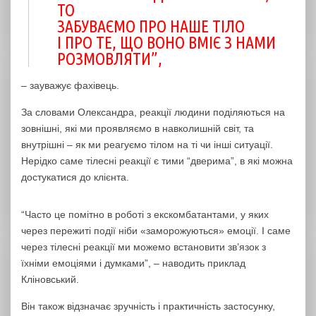
ТО
ЗАБУВАЄМО ПРО НАШЕ ТІЛО
І ПРО ТЕ, ЩО ВОНО ВМІЄ З НАМИ
РОЗМОВЛЯТИ”,
– зауважує фахівець.
За словами Олександра, реакції людини поділяються на
зовнішні, які ми проявляємо в навколишній світ, та
внутрішні – як ми реагуємо тілом на ті чи інші ситуації.
Нерідко саме тілесні реакції є тими “дверима”, в які можна
достукатися до клієнта.
“Часто це помітно в роботі з екскомбатантами, у яких
через пережиті події ніби «заморожуються» емоції. І саме
через тілесні реакції ми можемо встановити зв’язок з
їхніми емоціями і думками”, – наводить приклад
Кліновський.
Він також відзначає зручність і практичність застосунку,