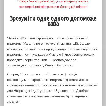
“Лікарі без кордонів” запустили гарячу лінію з
психологічної підтримки в Донецькій області
Зрозуміти одне одного допоможе
кава
“Коли в 2014 стало зрозуміло, що без психологічної
підтримки Україна не витримує військових дій, багато
психологів включились у процес надання психосоціальної
підтримки. Катя Кольцьо з Мартою Пивоваренко почали
проводити перші тренінги”, – розповідає про
започаткування проєкту
Ольга Яковлєва
.
Спершу “слухати своє тіло” навчали фахівців
психосоцільної сфери, які вигорали від емпатійного
співпереживання постраждалим. А вже пізніше в проєктах
для Нацгвардії і далі у проєкті “Відновлення Донбас”
соматичні і психосоматичні методики були передані
людям».