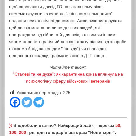
щоб впровадити досвід ГО на загальному рівні,
систематизувати і звести до “спільного знаменника”
надання психологічної допомоги. Адже використовувати
цей досвід можна не лише для тих людей, які
постраждали від війни, а й для всіх, хто тим чи іншим
чином пережив трагічний досвід: втрату рідних від хвороби
(зокрема й під час епідемії “ковіду”) чи внаслідок
нещасного випадку, травматизацію в ДТП тощо.
Читайте також:
“Сталеві та не дуже”: як карантинна криза вплинула на
психологічну сферу військових і ветеранів
Унікальних переглядів:
225
〉〉
Вподобали статтю? Найкращий лайк - переказ
50,
100, 200
грн. для гонорарів авторам "Новинарні".