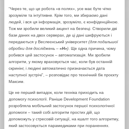
“Через те, що це робота «в полях», усе має буте чітко
зрозуміле та інтуїтивне. Крім того, ми збираємо дані
людей, і вся ця інформація, зрозуміло, є конфіденційною.
Тож ми зробили великий акцент на безпеці. Створили дві
бази даних на двох серверах, де ці дані шифруються і
передаються у Веслеєнський університет
(для подальшої
обробки для досліджень –
«Н»
)
. Ще одна причина, чому
робився цей застосунок – автоматизація. Ми зробили
алгоритм, у якому враховується час, коли був останній
скринінг, і людині автоматично призначається дата
наступної зустрічі”, – розповідає про технічний бік проєкту
Максим.
Це не перший випадок, коли техніка приходить на
допомогу психології. Раніше Development Foundation
розробляла мобільний застосунок першої психологічної
допомоги – такий собі алгоритм простих дій, що
допоможуть у стресовій ситуації, на кшалт того алгоритму,
який застосовується парамедиками при пораненнях.