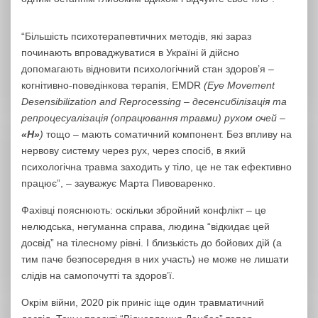
“Більшість психотерапевтичних методів, які зараз
починають впроваджуватися в Україні й дійсно
допомагають відновити психологічний стан здоров’я –
когнітивно-поведінкова терапія, EMDR
(
Eye Movement
Desensibilization and Reprocessing
–
десенсибілізація та
репроцесуалізація (опрацювання травми) рухом очей –
«Н»
)
тощо – мають соматичний компонент. Без впливу на
нервову систему через рух, через спосіб, в який
психологічна травма заходить у тіло, це не так ефективно
працює”, – зауважує Марта Пивоваренко.
Фахівці пояснюють: оскільки збройний конфлікт – це
нелюдська, негуманна справа, людина “відкидає цей
досвід” на тілесному рівні. І близькість до бойових дій (а
тим паче безпосередня в них участь) не може не лишати
слідів на самопочутті та здоров’ї.
Окрім війни, 2020 рік приніс іще один травматичний