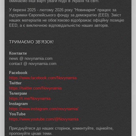
оминаємо інші варті уваги події в Україні та світі.
У березні 2025 - лютому 2026 року “Новинарня” працює за
підтримки Європейського фонду за демократію (EED). Зміст
наших матеріалів не обов’язково відображає офіційну позицію
EED, а є виключною відповідальністю наших авторів.
ТРИМАЄМО ЗВ’ЯЗОК!
Контакти
news @ novynarnia.com
contact @ novynarnia.com
Facebook
https://www.facebook.com/Novynarnia
Twitter
https://twitter.com/Novynarnia
Телеграм
https://t.me/Novynarnia
Instagram
https://www.instagram.com/novynarnia/
YouTube
https://www.youtube.com/@Novynarnia
Приєднуйтеся до наших сторінок, коментуйте, оцінюйте,
пропонуйте цікаві теми.