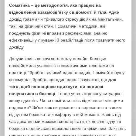
Соматика – це методологія, яка працює на
відновлення взаємозв’язку свідомості й тіла.
Адже
досвід травми чи тривалого стресу діє як на ментальний,
так і на фізичний стан. І соматичні методики, які
поєднують фізичні вправи з рефлексіями, значно
ефективніші у лікуванні й реабілітації після травматичного
досвіду.
Долучившись до круглого столу онлайн, Кольцьо
познайомила учасників із соматичними техніками на
практиці: “Зробіть великий вдих та видих. Помічайте рух у
своєму тілі. Зробіть ще один вдих. І зауважте, що
для
того, щоб повноцінно вдихнути, ви повинні
почуватися в безпеці
. Тепер уявіть стресову ситуацію і
знову вдихніть. Чи ви помітили якісь відмінності між цими
подихами? Зв’язок як ви дихаєте та видихаєте та вашим
відчуттям безпеки та комфорту в цей момент. Навіть під
час дихання ми можемо спостерігати, як досвід відчуття
безпеки є одночасно психологічним та фізичним. Закінчіть
одним останнім глибоким вдихом і відчуйте своє тіло”.