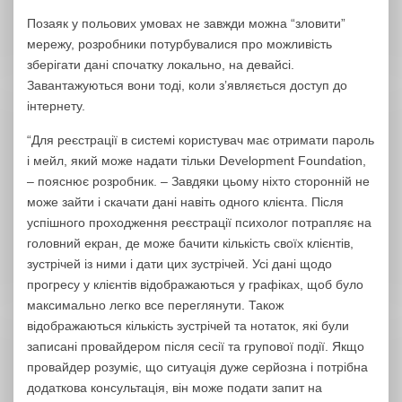
Позаяк у польових умовах не завжди можна “зловити”
мережу, розробники потурбувалися про можливість
зберігати дані спочатку локально, на девайсі.
Завантажуються вони тоді, коли з’являється доступ до
інтернету.
“Для реєстрації в системі користувач має отримати пароль
і мейл, який може надати тільки Development Foundation,
– пояснює розробник. – Завдяки цьому ніхто сторонній не
може зайти і скачати дані навіть одного клієнта. Після
успішного проходження реєстрації психолог потрапляє на
головний екран, де може бачити кількість своїх клієнтів,
зустрічей із ними і дати цих зустрічей. Усі дані щодо
прогресу у клієнтів відображаються у графіках, щоб було
максимально легко все переглянути. Також
відображаються кількість зустрічей та нотаток, які були
записані провайдером після сесії та групової події. Якщо
провайдер розуміє, що ситуація дуже серйозна і потрібна
додаткова консультація, він може подати запит на