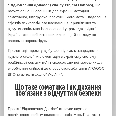
“Відновлення Донбас” (Vitality Project Donbas)
, що
базується на інноваційній для України методиці
соматичної, інтегруючої практики. Його мета – подолання
ефектів психологічного виснаження, пригнічення та
відчуття соціальної ізольованості у громадах східної
України, яке особливо посилилося ще й з огляду на
пандемію коронавірусу.
Презентація проєкту відбулася під час міжнародного
круглого столу “Імплементація в українську систему
реабілітації соматичної і психосоматичної методики для
вироблення стійкості до стресу екскомбатантів АТО/ООС,
ВПО та жителів східної України”.
Що таке соматика і як дихання
пов’язане з відчуттям безпеки
Проєкт “Відновлення Донбас” включає наукове
дослідження, роботу психотерапевтів “у полі”, а також