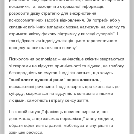
показники, та, виходячи з отриманої інформації,
розробити дієву стратегію для використання
психосоматичних засобів відновлення. За потреби або у
складних клінічних випадках можна натиснути на кнопку та
отримати якісну фахову підтримку у вигляді супервізії. І
так відбувається індивідуалізація цього терапевтичного
процесу та психологічного впливу”.
Психологиня розповідає – найчастіше клієнти звертаються
зі скаргами на відчуття пригніченості та відчаю, на глибоку
безпорадність чи смуток. Іноді зізнаються, що хочуть
“знеболити душевні рани” через алкоголь
,
психоактивні речовини. Іноді говорять про схильність до
суїциду; скаржаться на відсутність контактів з іншими
людьми, самотність і втрату сенсу життя.
І в кожній ситуації фахівець повинен вирішити, що
допомагає, а що заважає нормалізації стану людини,
обрати ефективні стратегії, мобілізувати внутрішні та
зовнішні ресурси.