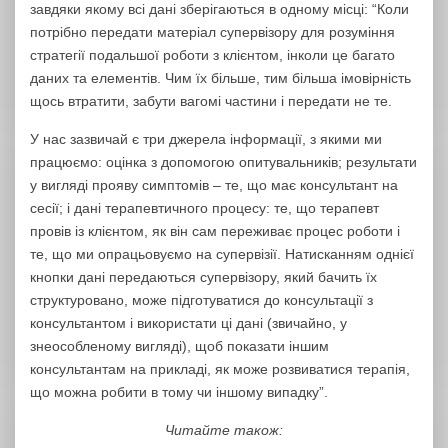
завдяки якому всі дані зберігаються в одному місці: “Коли
потрібно передати матеріал супервізору для розуміння
стратегії подальшої роботи з клієнтом, інколи це багато
даних та елементів. Чим їх більше, тим більша імовірність
щось втратити, забути вагомі частини і передати не те.
У нас зазвичай є три джерела інформації, з якими ми
працюємо: оцінка з допомогою опитувальників; результати
у вигляді прояву симптомів – те, що має консультант на
сесії; і дані терапевтичного процесу: те, що терапевт
провів із клієнтом, як він сам переживає процес роботи і
те, що ми опрацьовуємо на супервізії. Натисканням однієї
кнопки дані передаються супервізору, який бачить їх
структуровано, може підготуватися до консультації з
консультантом і використати ці дані (звичайно, у
знеособленому вигляді), щоб показати іншим
консультантам на прикладі, як може розвиватися терапія,
що можна робити в тому чи іншому випадку”.
Читайте також: