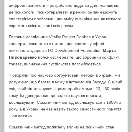
цифрові технології – розроблено додатки для планшетів,
де психологи і психотерапевти в режимі онлайн можуть
спостерігати проблеми і динаміку їх вирішення як кожного
окремого клієнта, так і всіх разом.
Головна дослідниця Vitality Project Donbas в Україні,
тренерка, експертка з питань досліджень у сфері
психічного здоров’я ГО Development Foundation
Марта
Пивоваренко
пояснює: через те, що збройний конфлікт
триває, виснаження суспільства поглиблюється.
“Говорячи про науково обґрунтовані методи в Україні, ми
розуміємо, що багато в чому відстаємо від Заходу. Є цілий
світ, який зіштовхнувся з цими проблемами і 20, і 30 років
тому. Їм доводилося проводити наукові проєкти,
досліджувати. Соматичний метод досліджується з 1950-го
року, а в Україні немає навіть такого самостійного поняття
–
соматика
“.
Соматичний метод полягає у впливі на психічний стан