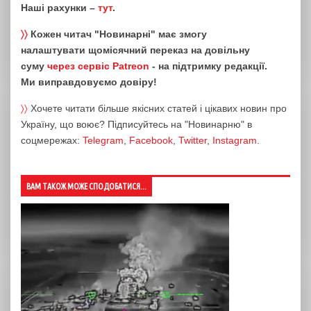
Наші рахунки –
тут
.
〉〉
Кожен читач "Новинарні" має змогу
налаштувати щомісячний переказ на довільну
суму
через сервіс Patreon
- на підтримку редакції.
Ми виправдовуємо довіру!
〉〉
Хочете читати більше якісних статей і цікавих новин про
Україну, що воює? Підписуйтесь на "Новинарню" в
соцмережах:
Telegram
,
Facebook
,
Twitter
,
Instagram
.
ВАМ ТАКОЖ МОЖЕ СПОДОБАТИСЯ...