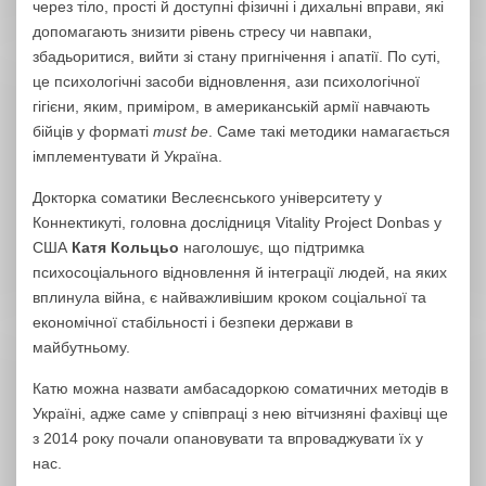
через тіло, прості й доступні фізичні і дихальні вправи, які
допомагають знизити рівень стресу чи навпаки,
збадьоритися, вийти зі стану пригнічення і апатії. По суті,
це психологічні засоби відновлення, ази психологічної
гігієни, яким, приміром, в американській армії навчають
бійців у форматі
must be
. Саме такі методики намагається
імплементувати й Україна.
Докторка соматики Веслеєнського університету у
Коннектикуті, головна дослідниця Vitality Project Donbas у
США
Катя Кольцьо
наголошує, що підтримка
психосоціального відновлення й інтеграції людей, на яких
вплинула війна, є найважливішим кроком соціальної та
економічної стабільності і безпеки держави в
майбутньому.
Катю можна назвати амбасадоркою соматичних методів в
Україні, адже саме у співпраці з нею вітчизняні фахівці ще
з 2014 року почали опановувати та впроваджувати їх у
нас.