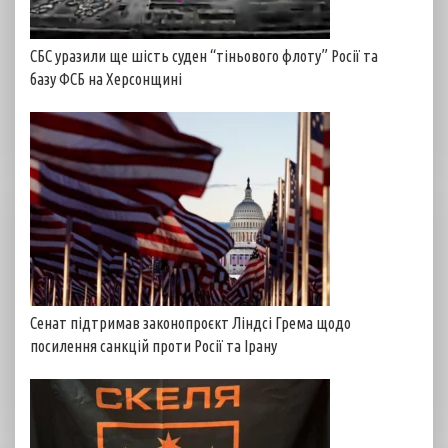
СБС уразили ще шість суден “тіньового флоту” Росії та
базу ФСБ на Херсонщині
Сенат підтримав законопроєкт Ліндсі Грема щодо
посилення санкцій проти Росії та Ірану