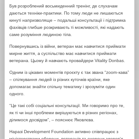
Був розроблений восьмиденний тренінг, де слухачам
даються техніки-практики. По тому люди не лишаються
кинуті напризволяще – подальші консультації і підтримка
фахівців глибше розкривають ті можливості, які надають
саме розуміння людиною тіла.
Повернувшись із війни, ветеран має навчитися приймати
мирне життя, а суспільство має навчитися приймати
ветерана. Цьому й навчають провайдери Vitality Donbas.
Одним із цікавих моментів проєкту є так звана “zoom-кава”
– спілкування людей із різних куточків країни, яке
допомагає знайти спільну тематику і зрозуміти один
одного.
“Це такі собі соціальні консультації. Ми говоримо про те,
як ті чи інші проблеми вирішуються в різних регіонах,
ділимося досвідом”, – пояснює Яковлєва.
Наразі Development Foundation активно співпрацює з
міністерствами оборони, ветеранів та охорони здоров’я,