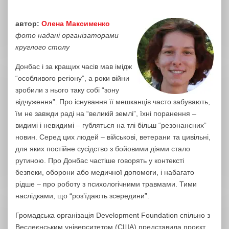
автор:
Олена Максименко
фото надані організаторами
круглого столу
Донбас і за кращих часів мав імідж
“особливого регіону”, а роки війни
зробили з нього таку собі “зону
відчуження”. Про існування її мешканців часто забувають,
їм не завжди раді на “великій землі”, їхні поранення –
видимі і невидимі – губляться на тлі більш “резонансних”
новин. Серед цих людей – військові, ветерани та цивільні,
для яких постійне сусідство з бойовими діями стало
рутиною. Про Донбас частіше говорять у контексті
безпеки, оборони або медичної допомоги, і набагато
рідше – про роботу з психологічними травмами. Тими
наслідками, що “роз’їдають зсередини”.
Громадська організація Development Foundation спільно з
Веслеєнським університетом (США) представила проєкт