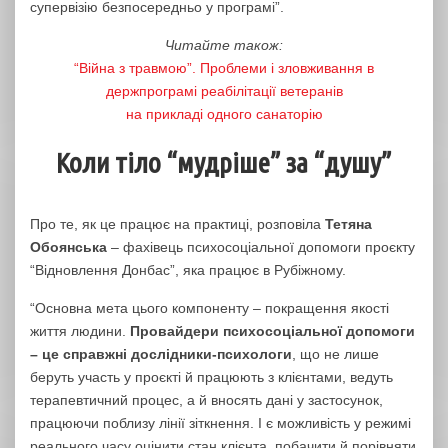
супервізію безпосередньо у програмі”.
Читайте також:
“Війна з травмою”. Проблеми і зловживання в
держпрограмі реабілітації ветеранів
на прикладі одного санаторію
Коли тіло “мудріше” за “душу”
Про те, як це працює на практиці, розповіла
Тетяна
Обоянська
– фахівець психосоціальної допомоги проєкту
“Відновлення Донбас”, яка працює в Рубіжному.
“Основна мета цього компоненту – покращення якості
життя людини.
Провайдери психосоціальної допомоги
– це справжні дослідники-психологи
, що не лише
беруть участь у проєкті й працюють з клієнтами, ведуть
терапевтичний процес, а й вносять дані у застосунок,
працюючи поблизу лінії зіткнення. І є можливість у режимі
реального часу оцінити стан клієнта, побачити й порівняти