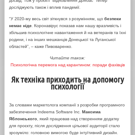
досвід. Тож у проєкті “Відновлення Донбас” тепер
досліджують також і вплив пандемії.
“У 2020-му весь світ зіткнувся з розумінням, що
безпеки
немає ніде
. Коронавірус показав нам нашу вразливість і
збільшив психологічне навантаження й на ветеранів та їхні
родини, і на інших мешканців Донецької та Луганської
областей”, – каже Пивоваренко.
Читайте також:
Психологічна перемога над карантином: поради фахівців
Як техніка приходить на допомогу
психології
За словами маркетолога компанії з розробки програмного
забезпечення Indeema Software Inc.
Максима
Яблонського
, який працював над створенням додатку
для проєкту, після дослідження цільової аудиторії стало
зрозуміло: головною вимогою буде інтуїтивний дизайн.