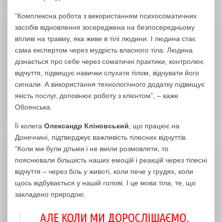
“Комплексна робота з використанням психосоматичних
засобів відновлення зосереджена на безпосередньому
впливі на травму, яка живе в тілі людини. І людина стає
сама експертом через мудрість власного тіла. Людина
дізнається про себе через соматичні практики, контролює
відчуття, підвищує навички слухати тілом, відчувати його
сигнали. А використання технологічного додатку підвищує
якість послуг, доповнює роботу з клієнтом”, – каже
Обоянська.
Її колега
Олександр Кліновський
, що працює на
Донеччині, підтверджує важливість тілесних відчуттів.
“Коли ми були дітьми і не вміли розмовляти, то
пояснювали більшість наших емоцій і реакцій через тілесні
відчуття – через біль у животі, коли пече у грудях, коли
щось відбувається у нашій голові. І це мова тіла, те, що
закладено природою.
АЛЕ КОЛИ МИ ДОРОСЛІШАЄМО,