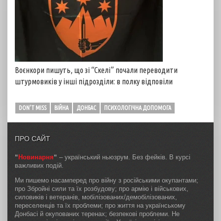
Воєнкори пишуть, що зі “Скелі” почали переводити
штурмовиків у інші підрозділи: в полку відповіли
DON'T MISS
ВІЙНА
ДОНБАС
ПСИХОЛОГІЧНА ДОПОМОГА
ПРО САЙТ
“
Новинарня
“
– український ньюзрум. Без фейків. В курсі
важливих подій.
Ми пишемо насамперед про війну з російськими окупантами;
про Збройні сили та їх розбудову; про армію і військових,
силовиків і ветеранів, мобілізованих/демобілізованих,
переселенців та їх проблеми; про життя на українському
Донбасі й окупованих теренах; безпекові проблеми. Не