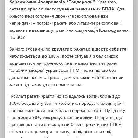
баражуючих боєприпасів “Бандероль”
. Крім того,
суттєво зросло застосування реактивних БПЛА
. Для
їхнього перехоплення дрони-перехоплювачі вже
непридатні – потрібні ракети або літаки-перехоплювачі,
зауважив начальник управління комунікацій Командування
ПС ЗСУ.
За його словами,
по крилатих ракетах відсоток збиття
наближається до 100%
, проте ситуація з балістикою
залишається напруженою. Ігнат назвав цей тип ракет
“слабким місцем” української ППО і пояснив, що без
достатньої кількості ракет до комплексів Patriot активний
захист від таких ударів неможливий.
“Крилаті ракети фактично всі вдалось збити, близькі до
100% результату збиття крилатих, передусім завдячуючи
нашим льотчикам, які їх вдало перехоплюють. Ну і далі у
нас
дрони 90+, теж результат високий
. Попри те, що
противник став застосовувати більше реактивних БПЛА,
які мають параметри польоту, які відрізняються від