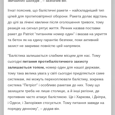
звичайних шахедів”, – зазначив він.
Ігнат пояснив, що балістичні ракети – найскладніший тип
цілей для протиповітряної оборони. Ракета долає відстань
до цілі за лічені хвилини після оголошення тривоги, тому
реакція на сигнал рятує життя. Речник назвав поставки
ракет до Patriot “питанням номер один” і вказав на укриття
та бетон як на єдину гарантію безпеки, поки активний
захист не закриває повністю цей напрямок.
“Балістика залишається слабким місцем для нас. Тому
сьогодні
питання протибалістичного захисту
залишається топом,
номер один для нашої держави,
тому така велика увага у світі сьогодні приділяється саме
системам, які можуть перехоплювати балістику, зокрема
система “Петріот” і особливо ракетам до них. Тому що
захищати треба не лише столицю, а й інші регіони, де
противник часто атакує балістикою. Це і Харкова, і Дніпра,
і Одеси, і Запоріжжя стосується. Тому питання завжди на
порядку денному”, – додав він.