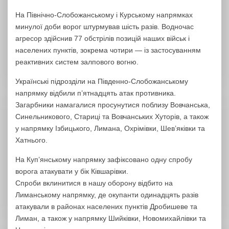
На Північно-Слобожанському і Курському напрямках
минулої доби ворог штурмував шість разів. Водночас
агресор здійснив 77 обстрілів позицій наших військ і
населених пунктів, зокрема чотири — із застосуванням
реактивних систем залпового вогню.
Українські підрозділи на Південно-Слобожанському
напрямку відбили п’ятнадцять атак противника.
Загарбники намагалися просунутися поблизу Вовчанська,
Синельникового, Стариці та Вовчанських Хуторів, а також
у напрямку Ізбицького, Лимана, Охрімівки, Шев’яківки та
Хатнього.
На Куп’янському напрямку зафіксовано одну спробу
ворога атакувати у бік Ківшарівки.
Спроби вклинитися в нашу оборону відбито на
Лиманському напрямку, де окупанти одинадцять разів
атакували в районах населених пунктів Дробишеве та
Лиман, а також у напрямку Шийківки, Новомихайлівки та