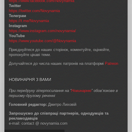
https://www.facebook.com/Novynarnia
Twitter
https://twitter.com/Novynarnia
Телеграм
https://t.me/Novynarnia
Instagram
https://www.instagram.com/novynarnia/
YouTube
https://www.youtube.com/@Novynarnia
Приєднуйтеся до наших сторінок, коментуйте, оцінюйте,
пропонуйте цікаві теми.
Долучайтеся до числа наших патронів на платформі
Patreon
НОВИНАРНЯ З ВАМИ
При передруку гіперпосилання на “
Новинарню
” обов’язкове в
першому-другому реченні
Головний редактор:
Дмитро Лиховій
Запрошуємо до співпраці партнерів, однодумців та
рекламодавців
e-mail: contact @ novynarnia.com