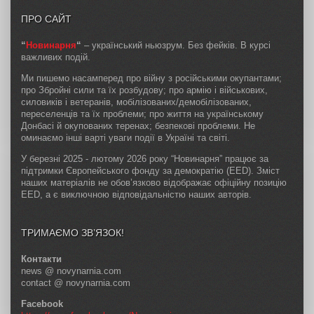
ПРО САЙТ
“
Новинарня
“
– український ньюзрум. Без фейків. В курсі
важливих подій.
Ми пишемо насамперед про війну з російськими окупантами;
про Збройні сили та їх розбудову; про армію і військових,
силовиків і ветеранів, мобілізованих/демобілізованих,
переселенців та їх проблеми; про життя на українському
Донбасі й окупованих теренах; безпекові проблеми. Не
оминаємо інші варті уваги події в Україні та світі.
У березні 2025 - лютому 2026 року “Новинарня” працює за
підтримки Європейського фонду за демократію (EED). Зміст
наших матеріалів не обов’язково відображає офіційну позицію
EED, а є виключною відповідальністю наших авторів.
ТРИМАЄМО ЗВ’ЯЗОК!
Контакти
news @ novynarnia.com
contact @ novynarnia.com
Facebook