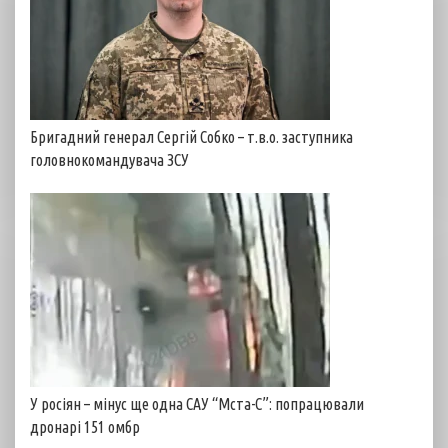
Бригадний генерал Сергій Собко – т.в.о. заступника
головнокомандувача ЗСУ
У росіян – мінус ще одна САУ “Мста-С”: попрацювали
дронарі 151 омбр