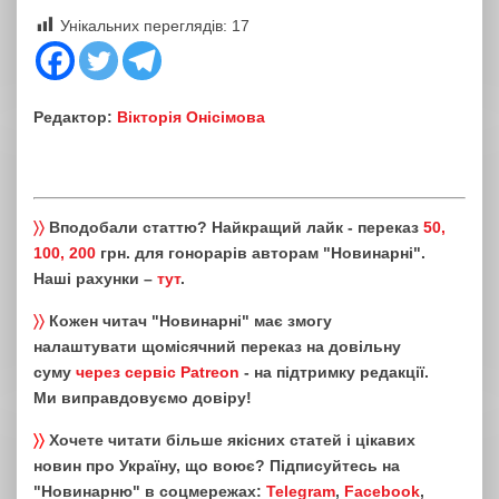
Унікальних переглядів:
17
Редактор:
Вікторія Онісімова
〉〉
Вподобали статтю? Найкращий лайк - переказ
50,
100, 200
грн. для гонорарів авторам "Новинарні".
Наші рахунки –
тут
.
〉〉
Кожен читач "Новинарні" має змогу
налаштувати щомісячний переказ на довільну
суму
через сервіс Patreon
- на підтримку редакції.
Ми виправдовуємо довіру!
〉〉
Хочете читати більше якісних статей і цікавих
новин про Україну, що воює? Підписуйтесь на
"Новинарню" в соцмережах:
Telegram
,
Facebook
,