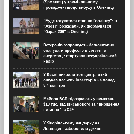
(Єрмалая) у кримінальному
проваджені щодо вибуху в Оленівці
“Буде готуватися етап на Горлівку”: в
“Азові” розказали, як формувався
“барак 200” в Оленівці
Ветеранів запрошують безкоштовно
опанувати професію в сонячній
енергетиці: стартував всеукраїнський
набір
У Києві викрили кол-центр, який
ошукав чеських інвесторів на понад
8,4 млн грн
Майора ВСП підозрюють у вимаганні
$10 тис. від військового за “вирішення
питання” із СЗЧ
У Яворівському нацпарку на
Львівщині заборонили джипінг