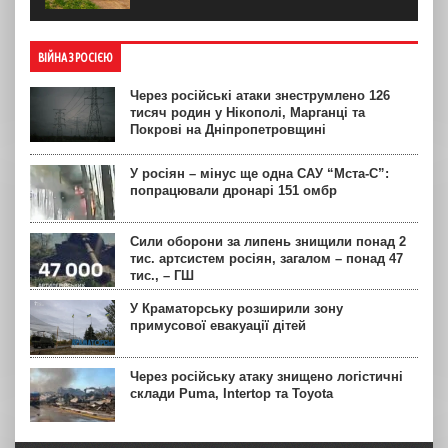
ВІЙНА З РОСІЄЮ
Через російські атаки знеструмлено 126
тисяч родин у Нікополі, Марганці та
Покрові на Дніпропетровщині
У росіян – мінус ще одна САУ “Мста-С”:
попрацювали дронарі 151 омбр
Сили оборони за липень знищили понад 2
тис. артсистем росіян, загалом – понад 47
тис., – ГШ
У Краматорську розширили зону
примусової евакуації дітей
Через російську атаку знищено логістичні
склади Puma, Intertop та Toyota