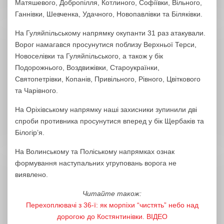
Матяшевого, Добропілля, Котлиного, Софіївки, Вільного,
Ганнівки, Шевченка, Удачного, Новопавлівки та Біляківки.
На Гуляйпільському напрямку окупанти 31 раз атакували.
Ворог намагався просунутися поблизу Верхньої Терси,
Новоселівки та Гуляйпільського, а також у бік
Подорожнього, Воздвижівки, Староукраїнки,
Святопетрівки, Копанів, Привільного, Рівного, Цвіткового
та Чарівного.
На Оріхівському напрямку наші захисники зупинили дві
спроби противника просунутися вперед у бік Щербаків та
Білогір’я.
На Волинському та Поліському напрямках ознак
формування наступальних угруповань ворога не
виявлено.
Читайте також:
Перехоплювачі з 36-ї: як морпіхи “чистять” небо над
дорогою до Костянтинівки. ВІДЕО