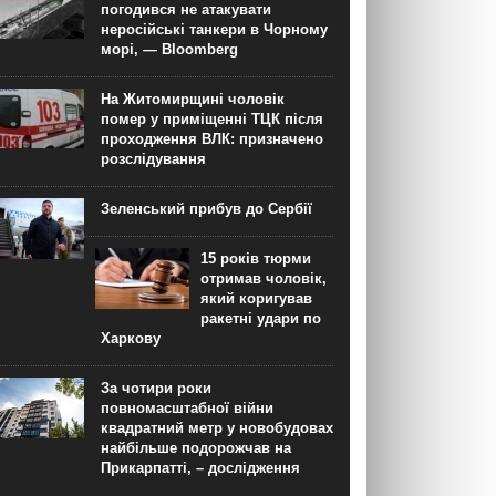
погодився не атакувати
неросійські танкери в Чорному
морі, — Bloomberg
На Житомирщині чоловік
помер у приміщенні ТЦК після
проходження ВЛК: призначено
розслідування
Зеленський прибув до Сербії
15 років тюрми
отримав чоловік,
який коригував
ракетні удари по
Харкову
За чотири роки
повномасштабної війни
квадратний метр у новобудовах
найбільше подорожчав на
Прикарпатті, – дослідження