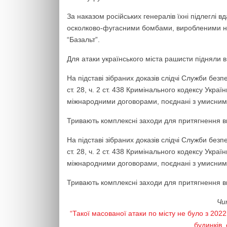
За наказом російських генералів їхні підлегл
осколково-фугасними бомбами, виробленими на
“Базальт”.
Для атаки українського міста рашисти підняли 
На підставі зібраних доказів слідчі Служби без
ст. 28, ч. 2 ст. 438 Кримінального кодексу Укра
міжнародними договорами, поєднані з умисним
Тривають комплексні заходи для притягнення ви
На підставі зібраних доказів слідчі Служби без
ст. 28, ч. 2 ст. 438 Кримінального кодексу Укра
міжнародними договорами, поєднані з умисним
Тривають комплексні заходи для притягнення ви
Чи
“Такої масованої атаки по місту не було з 20
будинків, 