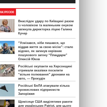
ЙНА З РОСІЄЮ
Внаслідок удару по Київщині разом
із чоловіком та маленьким онуком
загинула директорка ліцею Галина
Кучер
“Усміхався, ніби пишався, що
віддав життя за свою місію”: стало
відомо, як загинув керівник
пошукового загону “Плацдарм”
Олексій Юков
Російські окупанти на Херсонщині
отримали вказівки посилити
“вільне полювання” дронами на
авто, — Прокудін
Російські БпЛА атакували кілька
промислових підприємств
Запоріжжя
Щомісяця США виділятиме ракети
для українських Patriot, але цього