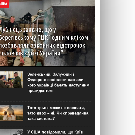
РАЇНА
Лубінець заявив, що у
Берегівському ТЦК “одним кліком
позбавляли законних відстрочок
чоловіків з усієї України”
Під час моніторингового візиту до Берегівського
РТЦК та СП представник уповноваженого
Верховної Ради з питань захисту прав людини в
Зеленський, Залужний і
Закарпатській області Андрій Крючков
Федоров: соціологи назвали,
зафіксував масові порушення. Про це в...
кого українці бачать наступним
президентом
Тато трьох може не воювати,
тато двох – ні. Чи справедлива
така система?
У США повідомили, що Київ