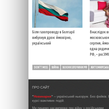
Біля газопроводу в Болгарії
Внаслідок в
вибухнув дрон: ймовірно,
московськом
український
серпня, ймо
одна родичк
РФ, – росЗМІ
DON'T MISS
ВІЙНА
ВОЄННІ ЗЛОЧИНИ РФ
ЖИТОМИРСЬКА
ПРО САЙТ
“
Новинарня
“
– український ньюзрум. Без фейків. 
курсі важливих подій.
Ми пишемо насамперед про війну з російськими