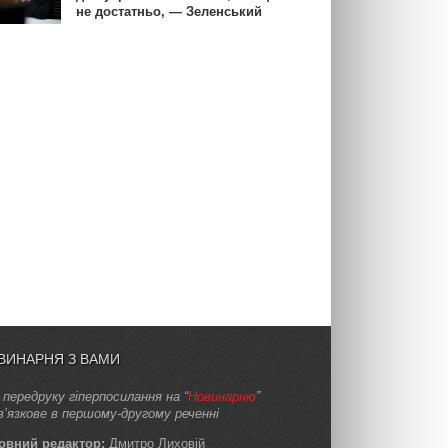
не достатньо, — Зеленський
ВИНАРНЯ З ВАМИ
 передруку гіперпосилання на “
Новинарню
”
в’язкове в першому-другому реченні
овний редактор:
Дмитро Лиховій