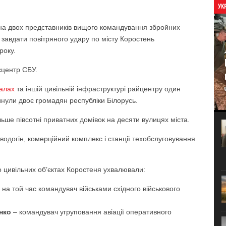
УК
 на двох представників вищого командування збройних
 завдати повітряного удару по місту Коростень
року.
центр СБУ.
талах
та іншій цивільній інфраструктурі райцентру один
инули двоє громадян республіки Білорусь.
ьше півсотні приватних домівок на десяти вулицях міста.
водогін, комерційний комплекс і станції техобслуговування
о цивільних об’єктах Коростеня ухвалювали:
 на той час командувач військами східного військового
нко
– командувач угруповання авіації оперативного