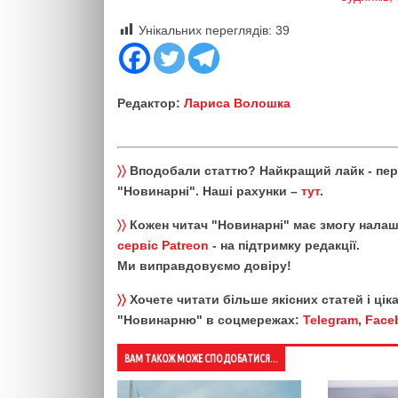
Унікальних переглядів:
39
Редактор:
Лариса Волошка
〉〉
Вподобали статтю? Найкращий лайк - пе
"Новинарні". Наші рахунки –
тут
.
〉〉
Кожен читач "Новинарні" має змогу налаш
сервіс Patreon
- на підтримку редакції.
Ми виправдовуємо довіру!
〉〉
Хочете читати більше якісних статей і ці
"Новинарню" в соцмережах:
Telegram
,
Face
ВАМ ТАКОЖ МОЖЕ СПОДОБАТИСЯ...