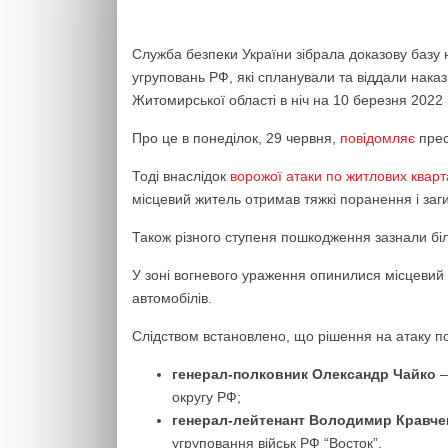
Служба безпеки України зібрала доказову базу
угруповань РФ, які спланували та віддали наказ
Житомирської області в ніч на 10 березня 2022 
Про це в понеділок, 29 червня,
повідомляє
прес
Тоді внаслідок
ворожої атаки по житлових квар
місцевий житель отримав тяжкі поранення і заг
Також різного ступеня пошкодження зазнали біл
У зоні вогневого ураження опинилися місцевий 
автомобілів.
Слідством встановлено, що рішення на атаку п
генерал-полковник Олександр Чайко
–
округу РФ;
генерал-лейтенант Володимир Кравче
угруповання військ РФ “Восток”.