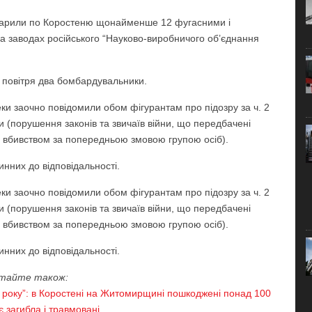
і вдарили по Коростеню щонайменше 12 фугасними і
 заводах російського “Науково-виробничого об’єднання
в повітря два бомбардувальники.
пеки заочно повідомили обом фігурантам про підозру за ч. 2
їни (порушення законів та звичаїв війни, що передбачені
 вбивством за попередньою змовою групою осіб).
нних до відповідальності.
пеки заочно повідомили обом фігурантам про підозру за ч. 2
їни (порушення законів та звичаїв війни, що передбачені
 вбивством за попередньою змовою групою осіб).
нних до відповідальності.
тайте також:
22 року”: в Коростені на Житомирщині пошкоджені понад 100
є загибла і травмовані