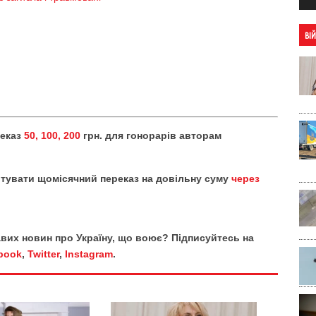
ВІ
реказ
50, 100, 200
грн. для гонорарів авторам
тувати щомісячний переказ на довільну суму
через
кавих новин про Україну, що воює? Підписуйтесь на
book
,
Twitter
,
Instagram
.