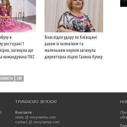
ибуху в
Внаслідок удару по Київщині
у ресторані 1
разом із чоловіком та
вірно, загинула ще
маленьким онуком загинула
а командувача ПКС
директорка ліцею Галина Кучер
 ОБЛАСТЬ
СБУ
ТРИМАЄМО ЗВ’ЯЗОК!
НО
В
Контакти
При
news @ novynarnia.com
обо
contact @ novynarnia.com
Гол