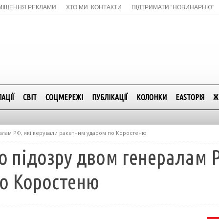
МІЩЕННЯ РЕКЛАМИ
ХТО МИ. КОНТАКТИ
ПІДТРИМАТИ “НОВИНАРНЮ”
АЦІЇ
СВІТ
СОЦМЕРЕЖІ
ПУБЛІКАЦІЇ
КОЛОНКИ
EASTОРІЯ
Ж
алам РФ, які керували ракетним ударом по Коростеню
о підозру двом генералам Р
о Коростеню