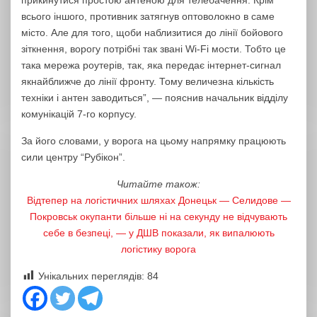
прикинутися простою антеною для телебачення. Крім
всього іншого, противник затягнув оптоволокно в саме
місто. Але для того, щоби наблизитися до лінії бойового
зіткнення, ворогу потрібні так звані Wi-Fi мости. Тобто це
така мережа роутерів, так, яка передає інтернет-сигнал
якнайближче до лінії фронту. Тому величезна кількість
техніки і антен заводиться”, — пояснив начальник відділу
комунікацій 7-го корпусу.
За його словами, у ворога на цьому напрямку працюють
сили центру “Рубікон”.
Читайте також:
Відтепер на логістичних шляхах Донецьк — Селидове —
Покровськ окупанти більше ні на секунду не відчувають
себе в безпеці, — у ДШВ показали, як випалюють
логістику ворога
Унікальних переглядів:
84