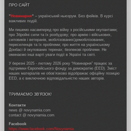
ПРО САЙТ
“
Новинарня
“
– український ньюзрум. Без фейків. В курсі
важливих подій.
Ми пишемо насамперед про війну з російськими окупантами;
про Збройні сили та їх розбудову; про армію і військових,
силовиків і ветеранів, мобілізованих/демобілізованих,
переселенців та їх проблеми; про життя на українському
Донбасі й окупованих теренах; безпекові проблеми. Не
оминаємо інші варті уваги події в Україні та світі.
У березні 2025 - лютому 2026 року “Новинарня” працює за
підтримки Європейського фонду за демократію (EED). Зміст
наших матеріалів не обов’язково відображає офіційну позицію
EED, а є виключною відповідальністю наших авторів.
ТРИМАЄМО ЗВ’ЯЗОК!
Контакти
news @ novynarnia.com
contact @ novynarnia.com
Facebook
https://www.facebook.com/Novynarnia