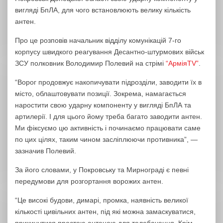
вигляді БпЛА, для чого встановлюють велику кількість
антен.
Про це розповів начальник відділу комунікацій 7-го
корпусу швидкого реагування Десантно-штурмових військ
ЗСУ полковник Володимир Полевий на стрімі
“АрміяTV”
.
“Ворог продовжує накопичувати підрозділи, заводити їх в
місто, облаштовувати позиції. Зокрема, намагається
наростити свою ударну компоненту у вигляді БпЛА та
артилерії. І для цього йому треба багато заводити антен.
Ми фіксуємо цю активність і починаємо працювати саме
по цих цілях, таким чином засліплюючи противника”, —
зазначив Полевий.
За його словами, у Покровську та Мирнограді є певні
передумови для розгортання ворожих антен.
“Це високі будови, димарі, промка, наявність великої
кількості цивільних антен, під які можна замаскуватися,