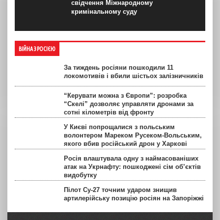
свідчення Міжнародному
кримінальному суду
ВІЙНА З РОСІЄЮ
За тиждень росіяни пошкодили 11
локомотивів і вбили шістьох залізничників
“Керувати можна з Європи”: розробка
“Скелі” дозволяє управляти дронами за
сотні кілометрів від фронту
У Києві попрощалися з польським
волонтером Мареком Русеком-Вольським,
якого вбив російський дрон у Харкові
Росія влаштувала одну з наймасованіших
атак на Укрнафту: пошкоджені сім об’єктів
видобутку
Пілот Су-27 точним ударом знищив
артилерійську позицію росіян на Запоріжжі