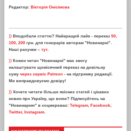
Редактор:
Вікторія Онісімова
〉〉
Вподобали статтю? Найкращий лайк - переказ
50,
100, 200
грн. для гонорарів авторам "Новинарні".
Наші рахунки –
тут
.
〉〉
Кожен читач "Новинарні" має змогу
налаштувати щомісячний переказ на довільну
суму
через сервіс Patreon
- на підтримку редакції.
Ми виправдовуємо довіру!
〉〉
Хочете читати більше якісних статей і цікавих
новин про Україну, що воює? Підписуйтесь на
"Новинарню" в соцмережах:
Telegram
,
Facebook
,
Twitter
,
Instagram
.