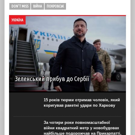
DON'T MISS
ВІЙНА
ПОКРОВСЬК
УКРАЇНА
Зеленський прибув до Сербії
Президент України Володимир Зеленський прибув до
Сербії разом із делегацією. Під час візиту він планує
провести переговори з президентом Александром
15 років тюрми отримав чоловік, який
Вучичем та прем’єр-міністром Джуро Мацутом. Про це
коригував ракетні удари по Харкову
Зеленський повідомив...
За чотири роки повномасштабної
війни квадратний метр у новобудовах
найбільше подорожчав на Прикарпатті,