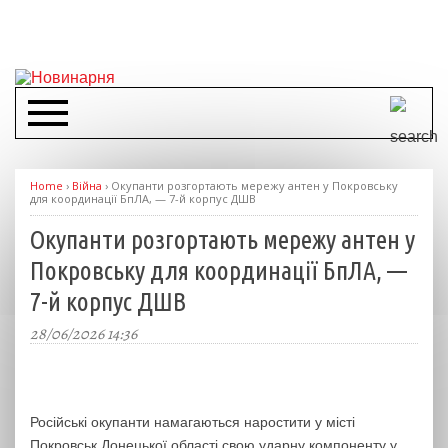
Home
›
Війна
›
Окупанти розгортають мережу антен у Покровську
для координації БпЛА, — 7-й корпус ДШВ
Окупанти розгортають мережу антен у
Покровську для координації БпЛА, —
7-й корпус ДШВ
28/06/2026 14:36
Російські окупанти намагаються наростити у місті
Покровськ Донецької області свою ударну компоненту у