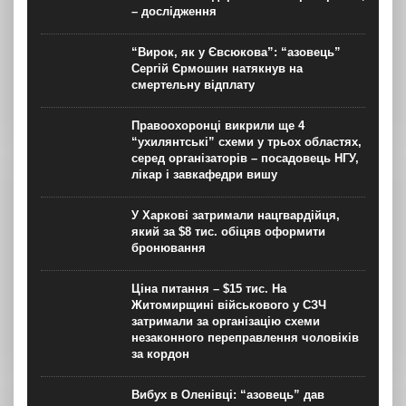
– дослідження
“Вирок, як у Євсюкова”: “азовець”
Сергій Єрмошин натякнув на
смертельну відплату
Правоохоронці викрили ще 4
“ухилянтські” схеми у трьох областях,
серед організаторів – посадовець НГУ,
лікар і завкафедри вишу
У Харкові затримали нацгвардійця,
який за $8 тис. обіцяв оформити
бронювання
Ціна питання – $15 тис. На
Житомирщині військового у СЗЧ
затримали за організацію схеми
незаконного переправлення чоловіків
за кордон
Вибух в Оленівці: “азовець” дав