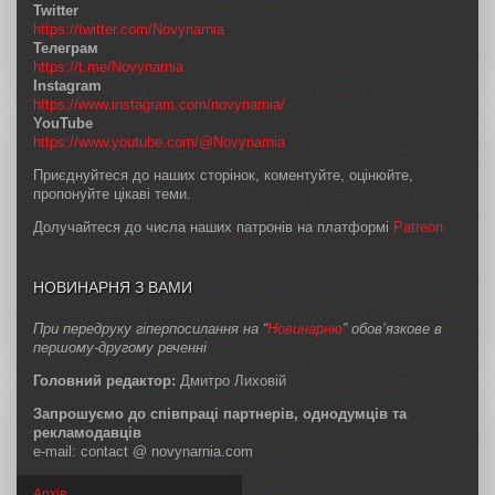
Twitter
https://twitter.com/Novynarnia
Телеграм
https://t.me/Novynarnia
Instagram
https://www.instagram.com/novynarnia/
YouTube
https://www.youtube.com/@Novynarnia
Приєднуйтеся до наших сторінок, коментуйте, оцінюйте,
пропонуйте цікаві теми.
Долучайтеся до числа наших патронів на платформі
Patreon
НОВИНАРНЯ З ВАМИ
При передруку гіперпосилання на “
Новинарню
” обов’язкове в
першому-другому реченні
Головний редактор:
Дмитро Лиховій
Запрошуємо до співпраці партнерів, однодумців та
рекламодавців
e-mail: contact @ novynarnia.com
Архів