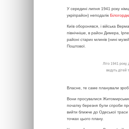
У середині липня 1941 року нім
укріпрайон) неподалік
Білогордк
Київ оборонявся, і війська Верм
північніше, в район Димера, Ірп
районі старих млинів (нині музей
Поштової.
Літо 1941 року, 
ведуть дітей 
Власне, те саме планували зробит
Вони просувалися Житомирським 
початку березня були спроби про
вийти ближче до Одеської траси 
точках цього плану.