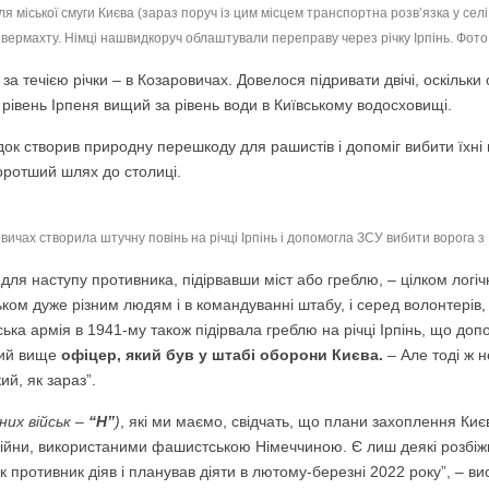
я міської смуги Києва (зараз поруч із цим місцем транспортна розв’язка у селі
 вермахту. Німці нашвидкоруч облаштували переправу через річку Ірпінь. Фото
а течією річки – в Козаровичах. Довелося підривати двічі, оскільки
рівень Ірпеня вищий за рівень води в Київському водосховищі.
док створив природну перешкоду для рашистів і допоміг вибити їхні 
оротший шлях до столиці.
вичах створила штучну повінь на річці Ірпінь і допомогла ЗСУ вибити ворога 
я наступу противника, підірвавши міст або греблю, – цілком логічни
льком дуже різним людям і в командуванні штабу, і серед волонтерів,
ська армія в 1941-му також підірвала греблю на річці Ірпінь, що до
ний вище
офіцер, який був у штабі оборони Києва.
– Але тоді ж 
ий, як зараз”.
них військ –
“Н”
)
, які ми маємо, свідчать, що плани захоплення Ки
війни, використаними фашистською Німеччиною. Є лиш деякі розбіжно
як противник діяв і планував діяти в лютому-березні 2022 року”, – 