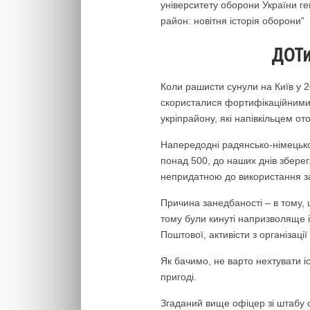
університету оборони України г
район: новітня історія оборони”
ДОТи
Коли рашисти сунули на Київ у 20
скористалися фортифікаційними 
укріпрайону, які напівкільцем о
Напередодні радянсько-німецько
понад 500, до наших днів збере
непридатною до використання з
Причина занедбаності – в тому, 
тому були кинуті напризволяще і
Поштової, активісти з організаці
Як бачимо, не варто нехтувати і
пригоді.
Згаданий вище офіцер зі штабу 