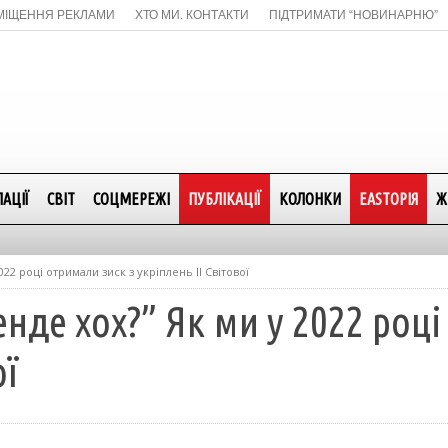
МІЩЕННЯ РЕКЛАМИ
ХТО МИ. КОНТАКТИ
ПІДТРИМАТИ “НОВИНАРНЮ”
АЦІЇ
СВІТ
СОЦМЕРЕЖІ
ПУБЛІКАЦІЇ
КОЛОНКИ
EASTОРІЯ
Ж
022 році отримали зиск з укріплень ІІ Світової
нде хох?” Як ми у 2022 році
ої