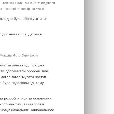
 Стоянка). Радянські війська підірвали
 з Facebook “Старі фото Києва”
 складно було обрахувати, як
підрозділи з плацдарму в
з Мощуна. Фото: Укрінформ
й тактичний хід, і ця ідея
 які допомагали обороні. Але
помогло загальмувати наступ
не було водосховища, тому
єва розроблялися за основними
сті між тим, як сталося в
висновує начальник Національного