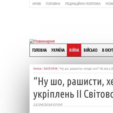
АРХІВ
ГОЛОВНА
РЕДАКЦІЙНА ПОЛІТИКА
РОЗ
ГОЛОВНА
УКРАЇНА
ВІЙНА
ВІЙСЬКО
В ОКУП
Home
›
EASTОРІЯ
›
“Ну шо, рашисти, хенде хох?” Як ми у 2
“Ну шо, рашисти, хе
укріплень ІІ Світов
22/06/2026 07:00