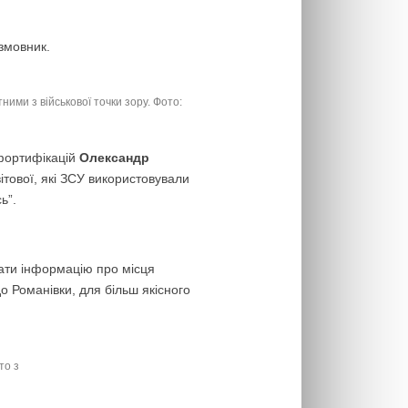
озмовник.
ими з військової точки зору. Фото:
 фортифікацій
Олександр
ітової, які ЗСУ використовували
ь”.
дати інформацію про місця
о Романівки, для більш якісного
то з