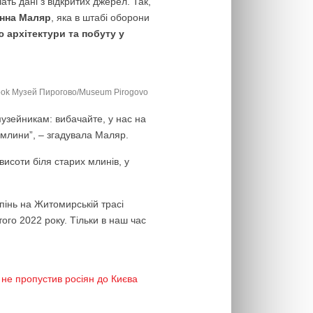
ать дані з відкритих джерел. Так,
нна Маляр
, яка в штабі оборони
 архітектури та побуту у
book Музей Пирогово/Museum Pirogovo
музейникам: вибачайте, у нас на
 млини”, – згадувала Маляр.
висоти біля старих млинів, у
пінь на Житомирській трасі
ого 2022 року. Тільки в наш час
 не пропустив росіян до Києва