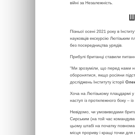
війні за Незалежність.
Ш
Пізньої осені 2021 року в Інстит
науковців екскурсію Лютізьким 
без посередництва урядів.
Прибулі британці ставили питан
“Ми зрозуміли, що перед нами н
оборонятися, якщо росіяни підст
досліджень Інституту історії
Олек
Хоча на Лютізькому плацдармі у 1
наступ із протилежного боку – із
Невідомо, чи умовиводами брит
Сирським (на той час командувач
цьому штабі на початку повномас
місця прориву і кращі точки для