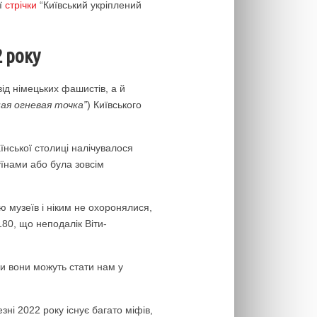
ї
стрічки
“Київський укріплений
 року
від німецьких фашистів, а й
ая огневая точка”
) Київського
нської столиці налічувалося
уїнами або була зовсім
ю музеїв і ніким не охоронялися,
80, що неподалік Віти-
ли вони можуть стати нам у
і 2022 року існує багато міфів,