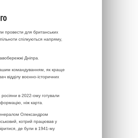
го
сили провести для британських
пільноти спілкуються напряму,
равобережжі Дніпра.
 нашим командуванням, як краще
вач відділу воєнно-історичних
а росіяни в 2022-ому готували
нформацію, ніж карта.
 генералом Олександром
йськовий, котрий працював у
іритися, де були в 1941-му