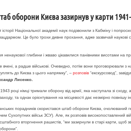
таб оборони Києва зазирнув у карти 1941-
ут історії Національної академії наук подзвонили з Кабміну і попро
плацдармом. Це було трохи дивне прохання, адже зазвичай наукові с
ня ненаукової глибини і жваво цікавилися панівними висотами на п
е вчені, а радше військові. Очевидно, потім вони проговорювали з
уплять до Києва з цього напрямку”, –
розповів
“екскурсовод”, завіду
сандр Лисенко.
943 році німці тримали оборону від армії, яка наступала зі сходу, 
 заходу, та однак орієнтування на місцевості дає незмірно повнішу і
анських порадників скористався штаб оборони Києва, очолюваний
ем Сухопутних військ ЗСУ). Але, як розповів високопоставлений ві
штабного вторгнення рашистів, “ми зазирнули в старі карти, щоб зв
 оборони”.