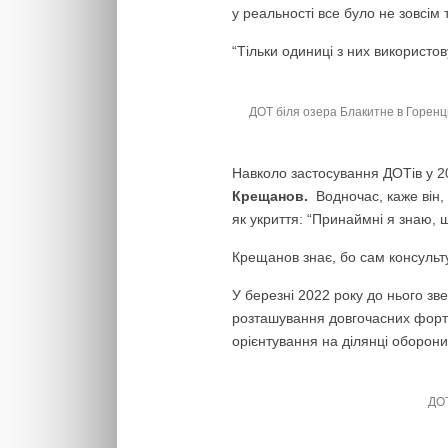
у реальності все було не зовсім 
“Тільки одиниці з них використов
ДОТ біля озера Блакитне в Горенці
Навколо застосування ДОТів у 2
Крещанов.
Водночас, каже він, 
як укриття: “Принаймні я знаю, 
Крещанов знає, бо сам консульту
У березні 2022 року до нього зв
розташування довгочасних фортиф
орієнтування на ділянці оборони 
ДОТ