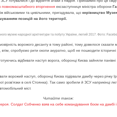
СУ готувалися і до відбиття атаки з півдня. Принаймні про це свідч
ок повномасштабного вторгнення
ексзаступниця міністра оборони
Га
іж військовими та цивільними, пригадувала, що
керівництво Музею
уванням позицій на його території.
льного музею народної архітектури та побуту України, лютий 2017. Фото: Face
овірність ворожого десанту в тому районі, тому довелося сказати 
 втім, спробуємо рити окопи акуратно, щоб не пошкодити історичні
, готуючись відбивати наступ ворога, оборонці Києва зайняли панівні 
вати ворожий наступ, оборонці Києва підірвали дамбу через річку Ір
ої розв’язки в селі Стоянка). Так само зробили й ЗСУ наприкінці лют
втомобільний міст.
Читайте також:
ероя. Солдат Собченко взяв на себе командування боєм на дамбі і