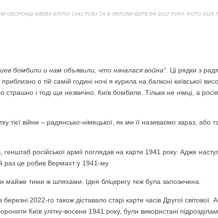
 ОБОРОНЦІ КИЄВА ВЛІТКУ 1941 РОКУ ТА В ЛЮТОМУ-БЕРЕЗНІ 2022 РОКУ. ФОТО 2025 Р
Киев бомбили и нам объявили, что началася война
“
.
Ці рядки з радя
 приблизно о тій самій годині ночі я курила на балконі київської вис
ло страшно і тоді ще незвично. Київ бомбили. Тільки не німці, а рос
ку тієї війни – радянсько-німецької, як ми її називаємо зараз, або т
, генштаб російської армії поглядав на карти 1941 року. Адже насту
й раз це робив Вермахт у 1941-му.
шли майже тими ж шляхами. Ідея бліцкригу теж була запозичена.
ерезні 2022-го також діставало старі карти часів Другої світової. 
боронити Київ улітку-восени 1941 року, були використані підрозділа