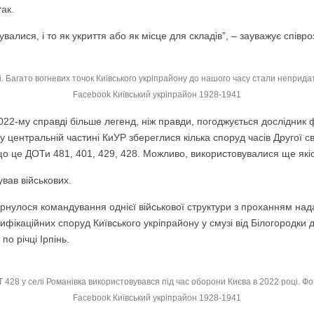
так.
увалися, і то як укриття або як місце для складів”, – зауважує співр
. Багато вогневих точок Київського укріпрайону до нашого часу стали непридатн
Facebook Київський укріпрайон 1928-1941
022-му справді більше легенд, ніж правди, погоджується дослідник
у центральній частині КиУР збереглися кілька споруд часів Другої св
що це ДОТи 481, 401, 429, 428. Можливо, використовувалися ще якіс
вав військових.
ернулося командування однієї військової структури з проханням на
ікаційних споруд Київського укріпрайону у смузі від Білогородки д
по річці Ірпінь.
 428 у селі Романівка використовувався під час оборони Києва в 2022 році. Фо
Facebook Київський укріпрайон 1928-1941