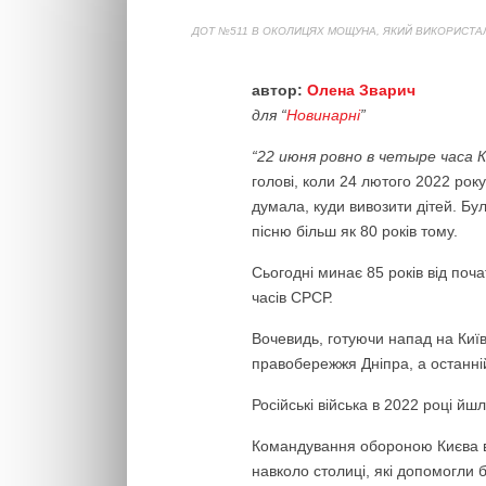
ДОТ №511 В ОКОЛИЦЯХ МОЩУНА, ЯКИЙ ВИКОРИСТАЛИ
автор:
Олена Зварич
для “
Новинарні
”
“
22 июня ровно в четыре часа 
голові, коли 24 лютого 2022 року
думала, куди вивозити дітей. Бу
пісню більш як 80 років тому.
Сьогодні минає 85 років від почат
часів СРСР.
Вочевидь, готуючи напад на Київ
правобережжя Дніпра, а останні
Російські війська в 2022 році й
Командування обороною Києва в б
навколо столиці, які допомогли 