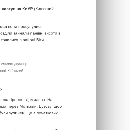
и
наступ на КиУР
(Київський
довзі вони просунулися
озділи зайняли панівні висоти в
 точилися в районі Віти-
 сміливі українці
book Київський
у.
рода, Ірпеня, Демидова. На
рема через Мотижин, Бузову, щоб
 були зупинені ще в початкових