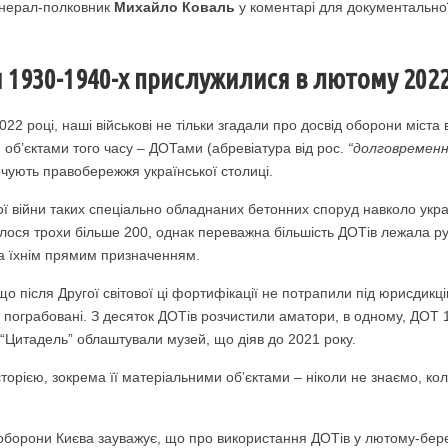
енерал-полковник
Михайло Коваль
у коментарі для документально
 1930-1940-х прислужилися в лютому 2022
22 році, наші військові не тільки згадали про досвід оборони міста 
об’єктами того часу – ДОТами (абревіатура від рос.
“долговременн
точують правобережжя української столиці.
ї війни таких спеціально обладнаних бетонних споруд навколо украї
глося трохи більше 200, однак переважна більшість ДОТів лежала р
а їхнім прямим призначенням.
що після Другої світової ці фортифікації не потрапили під юрисдикці
 пограбовані. З десяток ДОТів розчистили аматори, в одному, ДОТ 1
ї “Цитадель” облаштували музей, що діяв до 2021 року.
сторією, зокрема її матеріальними об’єктами – ніколи не знаємо, ко
оборони Києва зауважує, що про використання ДОТів у лютому-березн