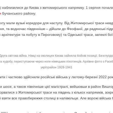
ці наблизилися до Києва з житомирського напрямку. 1 серпня почал
и
Бучанського району.
ахту мали вузькі коридори для наступу. Від Житомирської траси нев
еня, та водночас південніше – дійшли до Феофанії, де радянські підр
 архітектури та побуту в Пироговому) та Одеської траси, запеклі бої
Друга світова війна. Німці на околицях Києва зайняла бойові позиції. Безглуздо
та худобу, переступаючи через ноги німецьких піхотинців. Архівне фото з Face
укріпрайон 1928-1941
и і частково здійснили російські війська у лютому-березні 2022 рок
шосе, а також північніше цієї магістралі, вийшовши в район Вишго
рватися з Житомирської траси на південь з кількох напрямків, зок
і взяти все правобережжя столиці в напівкільце. Але ворожі війська