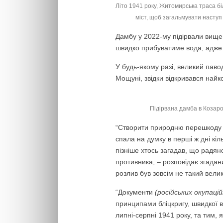
Літо 1941 року, Житомирська траса біл
міст, щоб загальмувати наступ
Дамбу у 2022-му підірвали вище з
швидко прибуватиме вода, адже 
У будь-якому разі, великий паво
Мощуні, звідки відкривався найк
Підірвана дамба в Козаро
“Створити природню перешкоду дл
спала на думку в перші ж дні кі
пізніше хтось загадав, що радян
противника, – розповідає згада
розлив був зовсім не такий велик
“Документи
(російських окупацій
принципами бліцкригу, швидкої 
липні-серпні 1941 року, та тим, 