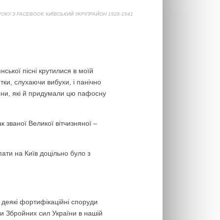
ОКУ З FACEBOOK КИЇВСЬКИЙ УКРІПРАЙОН 1928-1941
нської пісні крутилися в моїй
отки, слухаючи вибухи, і панічно
іяни, які й придумали цю пафосну
ак званої Великої вітчизняної –
пати на Київ доцільно було з
А деякі фортифікаційні споруди
ми Збройних сил України в нашій