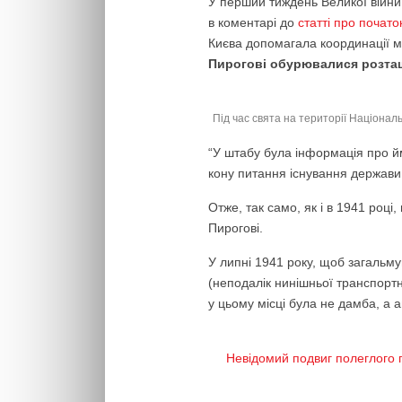
У перший тиждень Великої війни З
в коментарі до
статті про почат
Києва допомагала координації м
Пирогові обурювалися розташ
Під час свята на території Націона
“У штабу була інформація про йм
кону питання існування держави,
Отже, так само, як і в 1941 році
Пирогові.
У липні 1941 року, щоб загальму
(неподалік нинішньої транспортн
у цьому місці була не дамба, а а
Невідомий подвиг полеглого г