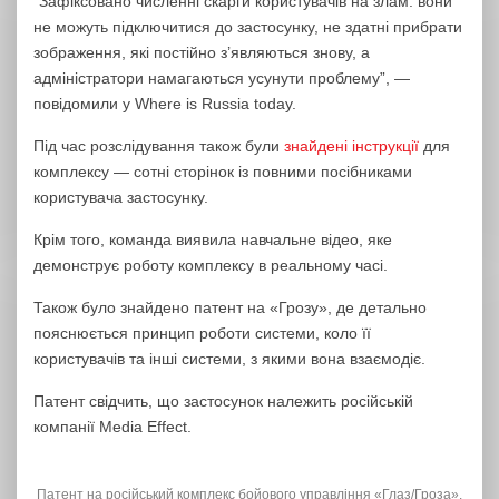
“Зафіксовано численні скарги користувачів на злам: вони
не можуть підключитися до застосунку, не здатні прибрати
зображення, які постійно з’являються знову, а
адміністратори намагаються усунути проблему”, —
повідомили у Where is Russia today.
Під час розслідування також були
знайдені інструкції
для
комплексу — сотні сторінок із повними посібниками
користувача застосунку.
Крім того, команда виявила навчальне відео, яке
демонструє роботу комплексу в реальному часі.
Також було знайдено патент на «Грозу», де детально
пояснюється принцип роботи системи, коло її
користувачів та інші системи, з якими вона взаємодіє.
Патент свідчить, що застосунок належить російській
компанії Media Effect.
Патент на російський комплекс бойового управління «Глаз/Гроза».