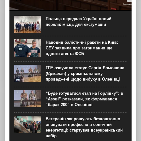
Колишній посолці України у США Ользі Стефанішиній
обрали запобіжний захід – заставу розміром 6 мільйонів
гривень в межах справи про незаконне збагачення. Про
Польща передала Україні новий
це зранку 6 серпня повідомляє “Громадське”....
перелік місць для ексгумацій
Наводив балістичні ракети на Київ:
СБУ заявила про затримання ще
одного агента ФСБ
ГПУ озвучила статус Сергія Єрмошина
(Єрмалая) у кримінальному
проваджені щодо вибуху в Оленівці
“Буде готуватися етап на Горлівку”: в
“Азові” розказали, як формувався
“барак 200” в Оленівці
Ветеранів запрошують безкоштовно
опанувати професію в сонячній
енергетиці: стартував всеукраїнський
набір