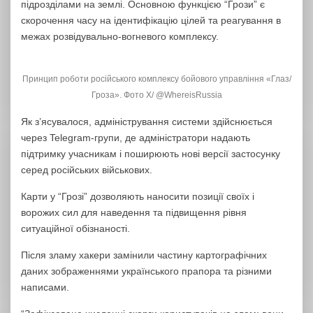
підрозділами на землі. Основною функцією “Грози” є
скорочення часу на ідентифікацію цілей та реагування в
межах розвідувально-вогневого комплексу.
Принцип роботи російського комплексу бойового управління «Глаз/
Гроза». Фото Х/ @WhereisRussia
Як з’ясувалося, адміністрування системи здійснюється
через Telegram-групи, де адміністратори надають
підтримку учасникам і поширюють нові версії застосунку
серед російських військових.
Карти у “Грозі” дозволяють наносити позиції своїх і
ворожих сил для наведення та підвищення рівня
ситуаційної обізнаності.
Після зламу хакери замінили частину картографічних
даних зображеннями українського прапора та різними
написами.