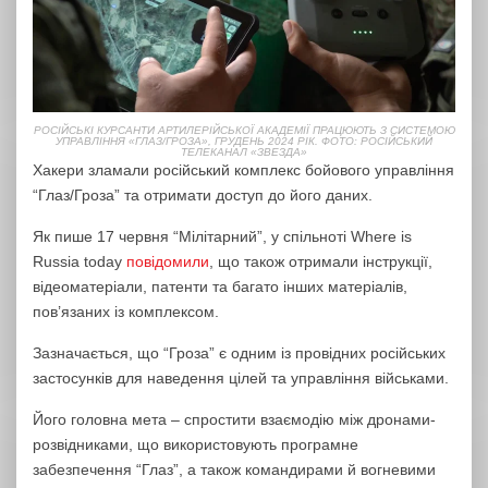
РОСІЙСЬКІ КУРСАНТИ АРТИЛЕРІЙСЬКОЇ АКАДЕМІЇ ПРАЦЮЮТЬ З СИСТЕМОЮ
УПРАВЛІННЯ «ГЛАЗ/ГРОЗА», ГРУДЕНЬ 2024 РІК. ФОТО: РОСІЙСЬКИЙ
ТЕЛЕКАНАЛ «ЗВЕЗДА»
Хакери зламали російський комплекс бойового управління
“Глаз/Гроза” та отримати доступ до його даних.
Як пише 17 червня “Мілітарний”, у спільноті Where is
Russia today
повідомили
, що також отримали інструкції,
відеоматеріали, патенти та багато інших матеріалів,
пов’язаних із комплексом.
Зазначається, що “Гроза” є одним із провідних російських
застосунків для наведення цілей та управління військами.
Його головна мета – спростити взаємодію між дронами-
розвідниками, що використовують програмне
забезпечення “Глаз”, а також командирами й вогневими