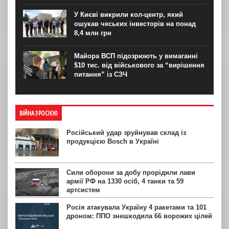
У Києві викрили кол-центр, який
ошукав чеських інвесторів на понад
8,4 млн грн
Майора ВСП підозрюють у вимаганні
$10 тис. від військового за “вирішення
питання” із СЗЧ
ВІЙНА З РОСІЄЮ
Російський удар зруйнував склад із
продукцією Bosch в Україні
Сили оборони за добу прорідили лави
армії РФ на 1330 осіб, 4 танки та 59
артсистем
Росія атакувала Україну 4 ракетами та 101
дроном: ППО знешкодила 66 ворожих цілей