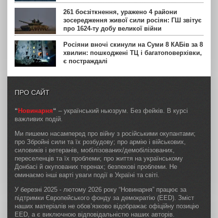
261 боєзіткнення, уражено 4 райони
зосередження живої сили росіян: ГШ звітує
про 1624-ту добу великої війни
Росіяни вночі скинули на Суми 8 КАБів за 8
хвилин: пошкоджені ТЦ і багатоповерхівки,
є постраждалі
ПРО САЙТ
“
Новинарня
“
– український ньюзрум. Без фейків. В курсі
важливих подій.
Ми пишемо насамперед про війну з російськими окупантами;
про Збройні сили та їх розбудову; про армію і військових,
силовиків і ветеранів, мобілізованих/демобілізованих,
переселенців та їх проблеми; про життя на українському
Донбасі й окупованих теренах; безпекові проблеми. Не
оминаємо інші варті уваги події в Україні та світі.
У березні 2025 - лютому 2026 року “Новинарня” працює за
підтримки Європейського фонду за демократію (EED). Зміст
наших матеріалів не обов’язково відображає офіційну позицію
EED, а є виключною відповідальністю наших авторів.