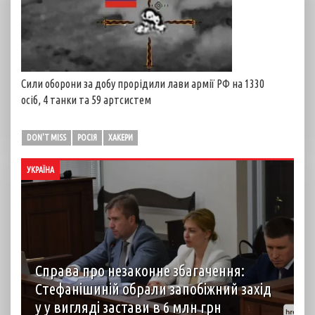
Сили оборони за добу прорідили лави армії РФ на 1330
осіб, 4 танки та 59 артсистем
DON'T MISS
РОСІЯ
ХАКЕРИ
УКРАЇНА
Справа про незаконне збагачення:
Стефанішиній обрали запобіжний захід
у у вигляді застави в 6 млн грн