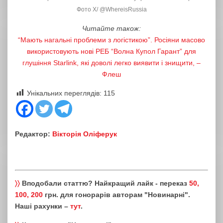
Фото Х/ @WhereisRussia
Читайте також:
“Мають нагальні проблеми з логістикою”. Росіяни масово
використовують нові РЕБ “Волна Купол Гарант” для
глушіння Starlink, які доволі легко виявити і знищити, –
Флеш
Унікальних переглядів:
115
Редактор:
Вікторія Оліферук
〉〉
Вподобали статтю? Найкращий лайк - переказ
50,
100, 200
грн. для гонорарів авторам "Новинарні".
Наші рахунки –
тут
.