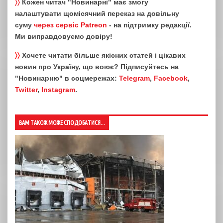
〉〉
Кожен читач "Новинарні" має змогу
налаштувати щомісячний переказ на довільну
суму
через сервіс Patreon
- на підтримку редакції.
Ми виправдовуємо довіру!
〉〉
Хочете читати більше якісних статей і цікавих
новин про Україну, що воює? Підписуйтесь на
"Новинарню" в соцмережах:
Telegram
,
Facebook
,
Twitter
,
Instagram
.
ВАМ ТАКОЖ МОЖЕ СПОДОБАТИСЯ...