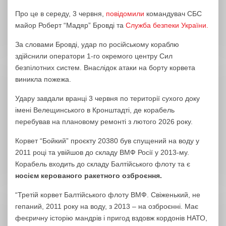
Про це в середу, 3 червня,
повідомили
командувач СБС
майор Роберт “Мадяр” Бровді та
Служба безпеки України.
За словами Бровді, удар по російському кораблю
здійснили оператори 1-го окремого центру Сил
безпілотних систем. Внаслідок атаки на борту корвета
виникла пожежа.
Удару завдали вранці 3 червня по території сухого доку
імені Велещинського в Кронштадті, де корабель
перебував на плановому ремонті з лютого 2026 року.
Корвет “Бойкий” проєкту 20380 був спущений на воду у
2011 році та увійшов до складу ВМФ Росії у 2013-му.
Корабель входить до складу Балтійського флоту та є
носієм керованого ракетного озброєння.
“Третій корвет Балтійського флоту ВМФ. Свіженький, не
гепаний, 2011 року на воду, з 2013 – на озброєнні. Має
феєричну історію мандрів і пригод вздовж кордонів НАТО,