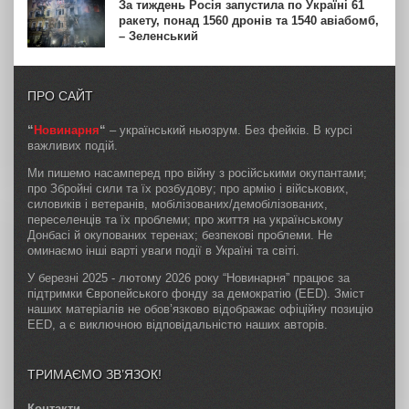
За тиждень Росія запустила по Україні 61
ракету, понад 1560 дронів та 1540 авіабомб,
– Зеленський
ПРО САЙТ
“
Новинарня
“
– український ньюзрум. Без фейків. В курсі
важливих подій.
Ми пишемо насамперед про війну з російськими окупантами;
про Збройні сили та їх розбудову; про армію і військових,
силовиків і ветеранів, мобілізованих/демобілізованих,
переселенців та їх проблеми; про життя на українському
Донбасі й окупованих теренах; безпекові проблеми. Не
оминаємо інші варті уваги події в Україні та світі.
У березні 2025 - лютому 2026 року “Новинарня” працює за
підтримки Європейського фонду за демократію (EED). Зміст
наших матеріалів не обов’язково відображає офіційну позицію
EED, а є виключною відповідальністю наших авторів.
ТРИМАЄМО ЗВ’ЯЗОК!
Контакти