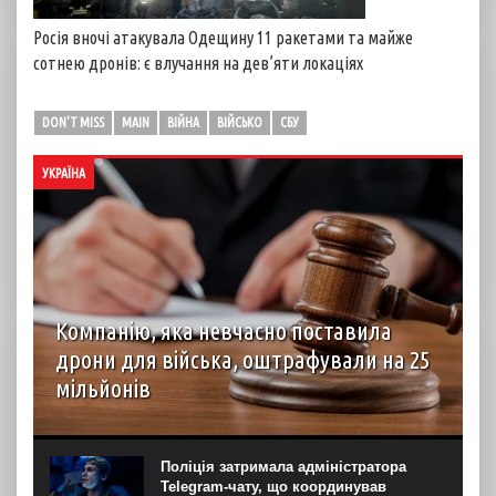
Росія вночі атакувала Одещину 11 ракетами та майже
сотнею дронів: є влучання на дев’яти локаціях
DON'T MISS
MAIN
ВІЙНА
ВІЙСЬКО
СБУ
УКРАЇНА
Компанію, яка невчасно поставила
дрони для війська, оштрафували на 25
мільйонів
Господарський суд Рівненської області вирішив стягнути
з ТОВ “Домпромбуд” на користь ДП Міністерства
оборони “Агенція оборонних закупівель” 24,88 млн грн за
Поліція затримала адміністратора
невчасно поставлені дрони. Про це свідчить рішення
Telegram-чату, що координував