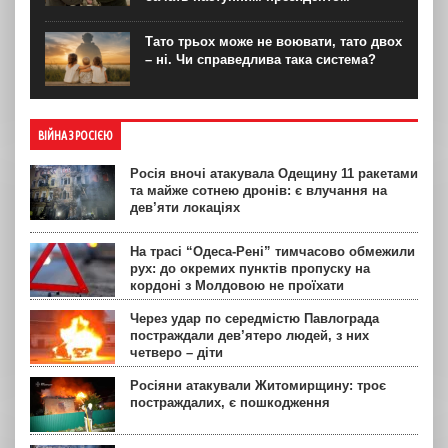
Тато трьох може не воювати, тато двох
– ні. Чи справедлива така система?
ВІЙНА З РОСІЄЮ
Росія вночі атакувала Одещину 11 ракетами
та майже сотнею дронів: є влучання на
дев’яти локаціях
На трасі “Одеса-Рені” тимчасово обмежили
рух: до окремих пунктів пропуску на
кордоні з Молдовою не проїхати
Через удар по середмістю Павлограда
постраждали дев’ятеро людей, з них
четверо – діти
Росіяни атакували Житомирщину: троє
постраждалих, є пошкодження