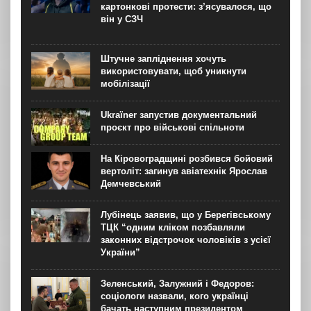
суду...
картонкові протести: з’ясувалося, що
він у СЗЧ
Штучне запліднення хочуть
використовувати, щоб уникнути
мобілізації
Ukraїner запустив документальний
проєкт про військові спільноти
На Кіровоградщині розбився бойовий
вертоліт: загинув авіатехнік Ярослав
Демчевський
Лубінець заявив, що у Берегівському
ТЦК “одним кліком позбавляли
законних відстрочок чоловіків з усієї
України”
Зеленський, Залужний і Федоров:
соціологи назвали, кого українці
бачать наступним президентом