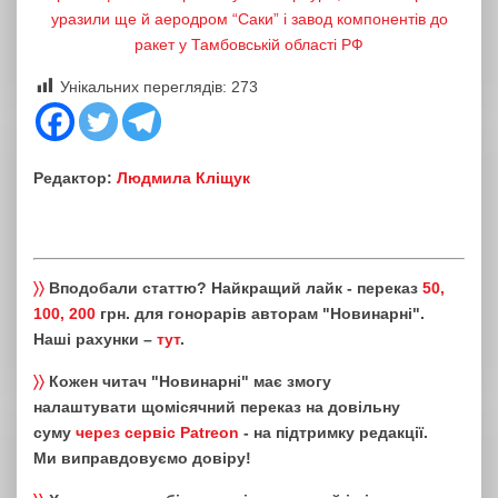
уразили ще й аеродром “Саки” і завод компонентів до
ракет у Тамбовській області РФ
Унікальних переглядів:
273
Редактор:
Людмила Кліщук
〉〉
Вподобали статтю? Найкращий лайк - переказ
50,
100, 200
грн. для гонорарів авторам "Новинарні".
Наші рахунки –
тут
.
〉〉
Кожен читач "Новинарні" має змогу
налаштувати щомісячний переказ на довільну
суму
через сервіс Patreon
- на підтримку редакції.
Ми виправдовуємо довіру!