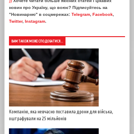
〉〉
Хочете читати більше якісних статей і цікавих
новин про Україну, що воює? Підписуйтесь на
"Новинарню" в соцмережах:
Telegram
,
Facebook
,
Twitter
,
Instagram
.
ВАМ ТАКОЖ МОЖЕ СПОДОБАТИСЯ...
Компанію, яка невчасно поставила дрони для війська,
оштрафували на 25 мільйонів