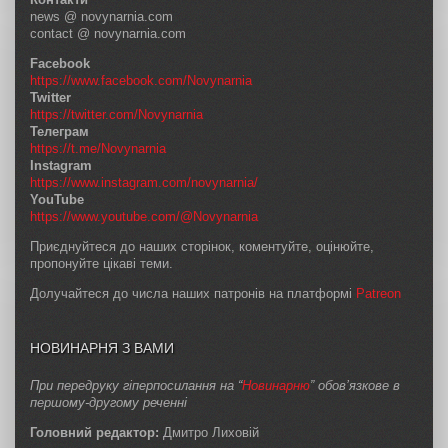
news @ novynarnia.com
contact @ novynarnia.com
Facebook
https://www.facebook.com/Novynarnia
Twitter
https://twitter.com/Novynarnia
Телеграм
https://t.me/Novynarnia
Instagram
https://www.instagram.com/novynarnia/
YouTube
https://www.youtube.com/@Novynarnia
Приєднуйтеся до наших сторінок, коментуйте, оцінюйте,
пропонуйте цікаві теми.
Долучайтеся до числа наших патронів на платформі
Patreon
НОВИНАРНЯ З ВАМИ
При передруку гіперпосилання на “
Новинарню
” обов’язкове в
першому-другому реченні
Головний редактор:
Дмитро Лиховій