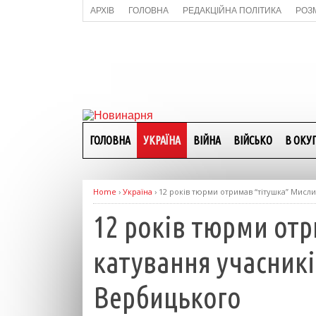
АРХІВ
ГОЛОВНА
РЕДАКЦІЙНА ПОЛІТИКА
РОЗ
ГОЛОВНА
УКРАЇНА
ВІЙНА
ВІЙСЬКО
В ОКУП
Home
›
Україна
›
12 років тюрми отримав “тітушка” Мисли
12 років тюрми от
катування учасникі
Вербицького