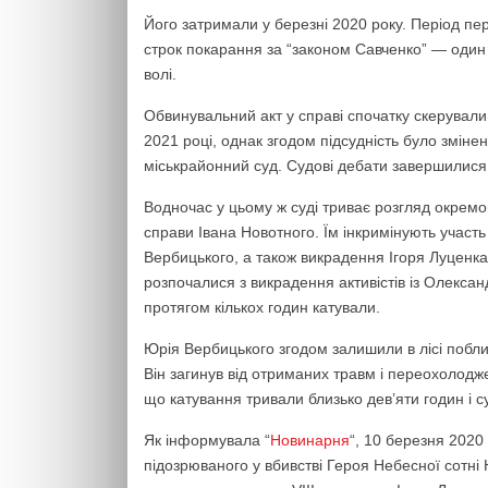
Його затримали у березні 2020 року. Період пе
строк покарання за “законом Савченко” — один
волі.
Обвинувальний акт у справі спочатку скерували 
2021 році, однак згодом підсудність було зміне
міськрайонний суд. Судові дебати завершилися 
Водночас у цьому ж суді триває розгляд окрем
справи Івана Новотного. Їм інкримінують участь
Вербицького, а також викрадення Ігоря Луценка.
розпочалися з викрадення активістів із Олександр
протягом кількох годин катували.
Юрія Вербицького згодом залишили в лісі поблиз
Він загинув від отриманих травм і переохолодж
що катування тривали близько дев’яти годин і
Як інформувала “
Новинарня
“, 10 березня 2020
підозрюваного у вбивстві Героя Небесної сотні 