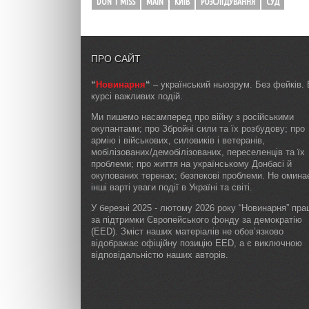
DON'T MISS
MAIN
КИЇВ
РОЗСЛІДУВАННЯ
СУД
ПРО САЙТ
“
Новинарня
“
– український ньюзрум. Без фейків. 
курсі важливих подій.
Ми пишемо насамперед про війну з російськими
окупантами; про Збройні сили та їх розбудову; про
армію і військових, силовиків і ветеранів,
мобілізованих/демобілізованих, переселенців та їх
проблеми; про життя на українському Донбасі й
окупованих теренах; безпекові проблеми. Не омин
інші варті уваги події в Україні та світі.
У березні 2025 - лютому 2026 року “Новинарня” пр
за підтримки Європейського фонду за демократію
(EED). Зміст наших матеріалів не обов’язково
відображає офіційну позицію EED, а є виключною
відповідальністю наших авторів.