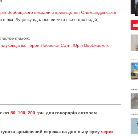
а.
Юрія Вербицького викрали з приміщення Олександрівської
ли в лісі. Луценку вдалося вижити після цих подій,
ВІ
тайте також:
 науковців ім. Героя Небесної Сотні Юрія Вербицького
реказ
50, 100, 200
грн. для гонорарів авторам
тувати щомісячний переказ на довільну суму
через