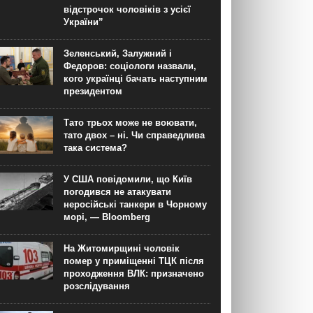
відстрочок чоловіків з усієї
України”
Зеленський, Залужний і
Федоров: соціологи назвали,
кого українці бачать наступним
президентом
Тато трьох може не воювати,
тато двох – ні. Чи справедлива
така система?
У США повідомили, що Київ
погодився не атакувати
неросійські танкери в Чорному
морі, — Bloomberg
На Житомирщині чоловік
помер у приміщенні ТЦК після
проходження ВЛК: призначено
розслідування