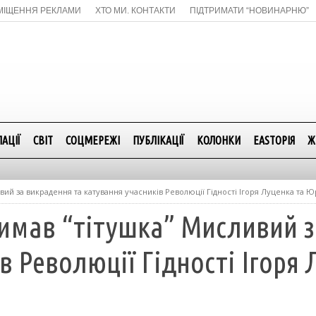
МІЩЕННЯ РЕКЛАМИ
ХТО МИ. КОНТАКТИ
ПІДТРИМАТИ “НОВИНАРНЮ”
АЦІЇ
СВІТ
СОЦМЕРЕЖІ
ПУБЛІКАЦІЇ
КОЛОНКИ
EASTОРІЯ
Ж
вий за викрадення та катування учасників Революції Гідності Ігоря Луценка та 
римав “тітушка” Мисливий з
в Революції Гідності Ігоря 