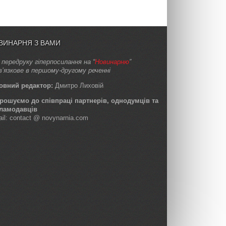
ВИНАРНЯ З ВАМИ
 передруку гіперпосилання на “
Новинарню
”
в’язкове в першому-другому реченні
овний редактор:
Дмитро Лиховій
рошуємо до співпраці партнерів, однодумців та
ламодавців
ail: contact @ novynarnia.com