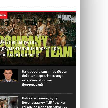
РАЇНА
Ukraїner запустив
документальний проєкт про
військові спільноти
На YouTube-каналі Ukraїner W відбулася
прем’єра першої серії нового документального
проєкту “Мілітарі спільноти”. Про це “Новинарні”
На Кіровоградщині розбився
повідомили в Ukraїner. “Кожна серія присвячена
бойовий вертоліт: загинув
окремій спільноті — її історії, цінностям,
авіатехнік Ярослав
внутрішній...
Демчевський
Лубінець заявив, що у
Берегівському ТЦК “одним
кліком позбавляли законних