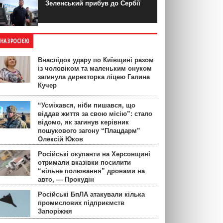
Зеленський прибув до Сербії
ЙНА З РОСІЄЮ
Внаслідок удару по Київщині разом
із чоловіком та маленьким онуком
загинула директорка ліцею Галина
Кучер
“Усміхався, ніби пишався, що
віддав життя за свою місію”: стало
відомо, як загинув керівник
пошукового загону “Плацдарм”
Олексій Юков
Російські окупанти на Херсонщині
отримали вказівки посилити
“вільне полювання” дронами на
авто, — Прокудін
Російські БпЛА атакували кілька
промислових підприємств
Запоріжжя