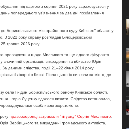
ребування під вартою з серпня 2021 року зараховується у
 день попереднього ув’язнення за два дні позбавлення
до Бориспільського міськрайонного суду Київської області у
но. З 2022 року справу розглядав Білоцерківський
25 травня 2026 року.
ого провадження щодо Мисливого та ще одного фігуранта
 у злочинній організації, викрадення та вбивство Юрія
 За даними слідства, події 21–22 січня 2014 року
івської лікарні в Києві. Після цього їх вивезли за місто, де
у села Гнідин Бориспільського району Київської області.
ення. Ігорю Луценку вдалося вижити. Слідство встановило,
 супроводжувалися особливою жорстокістю.
 року
правоохоронці затримали “тітушку” Сергія Мисливого
,
Юрія Вербицького та викраденні громадського активіста,