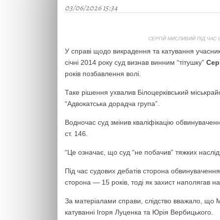
03/06/2026 15:34
СЕРГІЙ МИСЛИВИЙ ПІД ЧАС 
У справі щодо викрадення та катування учасникі
січні 2014 року суд визнав винним “тітушку”
Сер
років позбавлення волі.
Таке рішення ухвалив Білоцерківський міськрайо
“Адвокатська дорадча група”.
Водночас суд змінив кваліфікацію обвинувачення,
ст. 146.
“Це означає, що суд “не побачив” тяжких наслідк
Під час судових дебатів сторона обвинувачення
сторона — 15 років, тоді як захист наполягав н
За матеріалами справи, слідство вважало, що 
катуванні Ігоря Луценка та Юрія Вербицького.