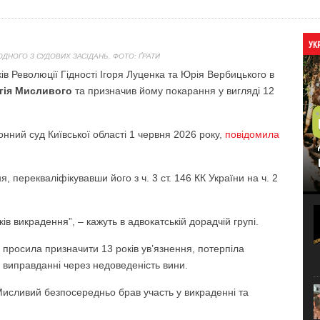
УК
ОДНОГО З СУДОВИХ ЗАСІДАНЬ. ФОТО: ҐРАТИ
в Революції Гідності Ігоря Луценка та Юрія Вербицького в
гія Мисливого
та призначив йому покарання у вигляді 12
нний суд Київської області 1 червня 2026 року,
повідомила
 перекваліфікувавши його з ч. 3 ст. 146 КК України на ч. 2
ів викрадення”, – кажуть в адвокатській дорадчій групі.
 просила призначити 13 років ув’язнення, потерпіла
а виправданні через недоведеність вини.
Мисливий безпосередньо брав участь у викраденні та