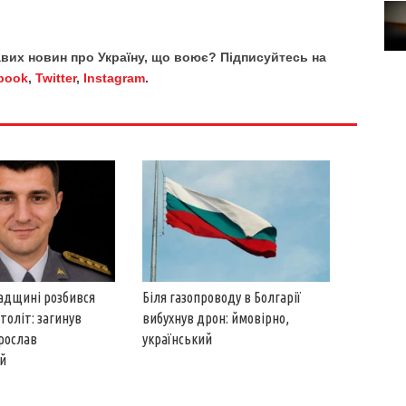
кавих новин про Україну, що воює? Підписуйтесь на
book
,
Twitter
,
Instagram
.
адщині розбився
Біля газопроводу в Болгарії
толіт: загинув
вибухнув дрон: ймовірно,
Ярослав
український
й