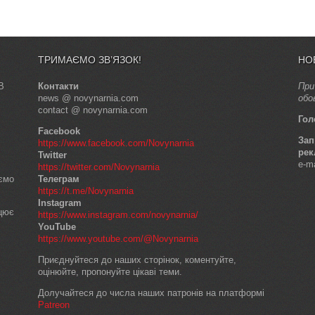
ТРИМАЄМО ЗВ’ЯЗОК!
НО
В
Контакти
При
news @ novynarnia.com
обо
contact @ novynarnia.com
Гол
Facebook
Зап
https://www.facebook.com/Novynarnia
рек
Twitter
e-m
https://twitter.com/Novynarnia
аємо
Телеграм
https://t.me/Novynarnia
Instagram
ацює
https://www.instagram.com/novynarnia/
YouTube
https://www.youtube.com/@Novynarnia
Приєднуйтеся до наших сторінок, коментуйте,
оцінюйте, пропонуйте цікаві теми.
Долучайтеся до числа наших патронів на платформі
Patreon