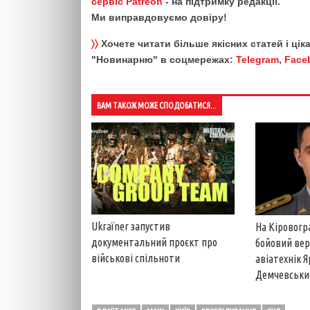
сервіс Patreon
- на підтримку редакції.
Ми виправдовуємо довіру!
〉〉
Хочете читати більше якісних статей і ці
"Новинарню" в соцмережах:
Telegram
,
Face
ВАМ ТАКОЖ МОЖЕ СПОДОБАТИСЯ...
Ukraїner запустив
На Кіровогр
документальний проєкт про
бойовий вер
військові спільноти
авіатехнік 
Демчевськи