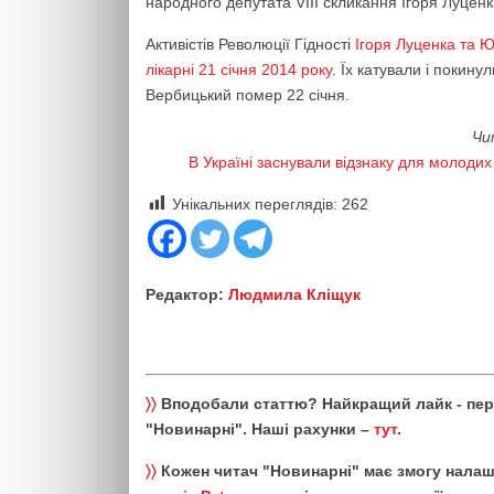
народного депутата VIII скликання Ігоря Луценк
Активістів Революції Гідності
Ігоря Луценка та 
лікарні 21 січня 2014 року
. Їх катували і покину
Вербицький помер 22 січня.
Чи
В Україні заснували відзнаку для молодих
Унікальних переглядів:
262
Редактор:
Людмила Кліщук
〉〉
Вподобали статтю? Найкращий лайк - пе
"Новинарні". Наші рахунки –
тут
.
〉〉
Кожен читач "Новинарні" має змогу налаш