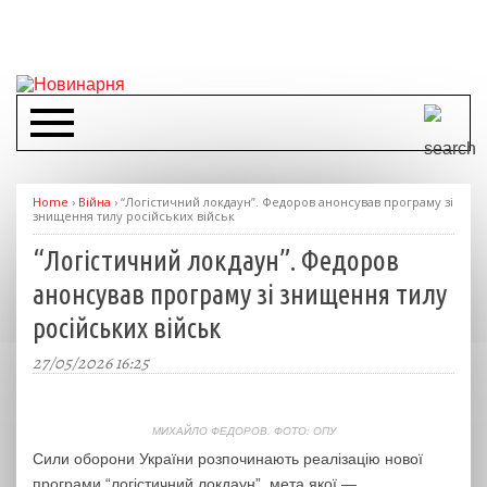
Home
›
Війна
›
“Логістичний локдаун”. Федоров анонсував програму зі
знищення тилу російських військ
“Логістичний локдаун”. Федоров
анонсував програму зі знищення тилу
російських військ
27/05/2026 16:25
МИХАЙЛО ФЕДОРОВ. ФОТО: ОПУ
Сили оборони України розпочинають реалізацію нової
програми “логістичний локдаун”, мета якої —