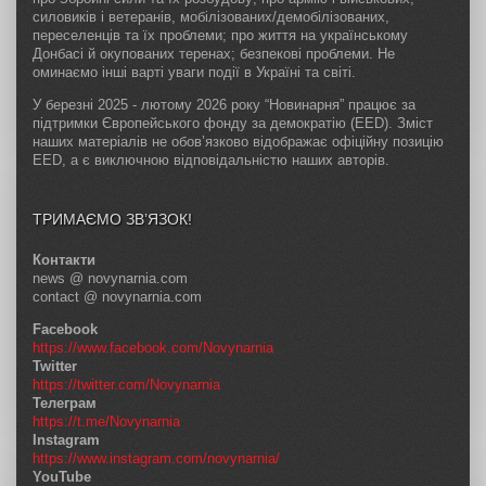
силовиків і ветеранів, мобілізованих/демобілізованих,
переселенців та їх проблеми; про життя на українському
Донбасі й окупованих теренах; безпекові проблеми. Не
оминаємо інші варті уваги події в Україні та світі.
У березні 2025 - лютому 2026 року “Новинарня” працює за
підтримки Європейського фонду за демократію (EED). Зміст
наших матеріалів не обов’язково відображає офіційну позицію
EED, а є виключною відповідальністю наших авторів.
ТРИМАЄМО ЗВ’ЯЗОК!
Контакти
news @ novynarnia.com
contact @ novynarnia.com
Facebook
https://www.facebook.com/Novynarnia
Twitter
https://twitter.com/Novynarnia
Телеграм
https://t.me/Novynarnia
Instagram
https://www.instagram.com/novynarnia/
YouTube