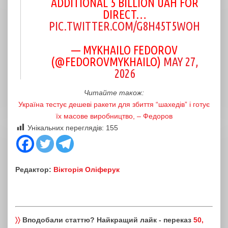
ADDITIONAL 5 BILLION UAH FOR
DIRECT…
PIC.TWITTER.COM/G8H45T5WOH
— MYKHAILO FEDOROV
(@FEDOROVMYKHAILO)
MAY 27,
2026
Читайте також:
Україна тестує дешеві ракети для збиття “шахедів” і готує
їх масове виробництво, – Федоров
Унікальних переглядів:
155
Редактор:
Вікторія Оліферук
〉〉
Вподобали статтю? Найкращий лайк - переказ
50,