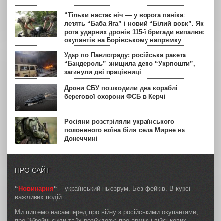
“Тільки настає ніч — у ворога паніка:
летять “Баба Яга” і новий “Білий вовк”. Як
рота ударних дронів 115-ї бригади випалює
окупантів на Борівському напрямку
Удар по Павлограду: російська ракета
“Бандероль” знищила депо “Укрпошти”,
загинули дві працівниці
Дрони СБУ пошкодили два кораблі
берегової охорони ФСБ в Керчі
Росіяни розстріляли українського
полоненого воїна біля села Мирне на
Донеччині
ПРО САЙТ
“
Новинарня
“
– український ньюзрум. Без фейків. В курсі
важливих подій.
Ми пишемо насамперед про війну з російськими окупантами;
про Збройні сили та їх розбудову; про армію і військових,