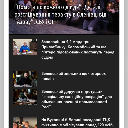
“Помста до кожного дійде”. Деталі
розслідування теракту в Оленівці від
“Азову”, СБУ і ОГП
автор: Наталія Терамае 28 липня рідні вцілілих
“азовців” в Оленівці виступили із шокуючою заявою.
Мовляв, списки полонених у “бараці 200”, де стався
Заволодіння 9,2 млрд грн
вибух, укладав полонений представник корпусу. Заява...
ПриватБанку: Коломойський та ще
п’ятеро підозрюваних постануть перед
судом
Зеленський звільнив ще чотирьох
послів
Зеленський доручив підготувати
“спеціальну санкційну операцію” для
обмеження воєнної промисловості
Росії
На Буковині й Волині посадовці ТЦК
фіктивно мобілізували понад 120 осіб,