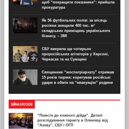
щоб “покращити показники”: прийшла
прокуратура
Як 56 футбольних полів: за місяць
росіяни знищили 400 тис. м²
складських приміщень українського
бізнесу, – ЗМІ
СБУ викрила ще чотирьох
проросійських агітаторів у Херсоні,
Черкасах та на Сумщині
Священник “моспатріархату” отримав
15 років тюрми: коригував російські
удари в обмін на “евакуацію” родини
ВІЙНА З РОСІЄЮ
“Помста до кожного дійде”. Деталі
розслідування теракту в Оленівці від
“Азову”, СБУ і ОГП