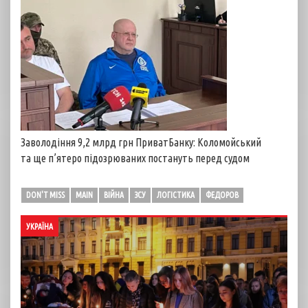
Заволодіння 9,2 млрд грн ПриватБанку: Коломойський
та ще п’ятеро підозрюваних постануть перед судом
DON'T MISS
MAIN
ВІЙНА
ЗСУ
ЛОГІСТИКА
ФЕДОРОВ
УКРАЇНА