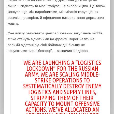
партії засобів middle strike. Відкриті конкурси — це не
лише швидкість та масштабування виробництва. Це також
конкуренція між виробниками, мінімізація корупційних
ризиків, прозорість й ефективне використання державних
коштів.
Уже влітку результати централізованих закупівель middle
strike стануть відчутними на фронті. Ворог навіть на
великій відстані від лінії бойових дій більше не
почуватиметься в безпеці”, – зазначив Федоров.
WE ARE LAUNCHING A “LOGISTICS
LOCKDOWN” FOR THE RUSSIAN
ARMY. WE ARE SCALING MIDDLE-
STRIKE OPERATIONS TO
SYSTEMATICALLY DESTROY ENEMY
LOGISTICS AND SUPPLY LINES,
STRIPPING THEM OF THEIR
CAPACITY TO MOUNT OFFENSIVE
ACTIONS. WE’VE ALLOCATED AN