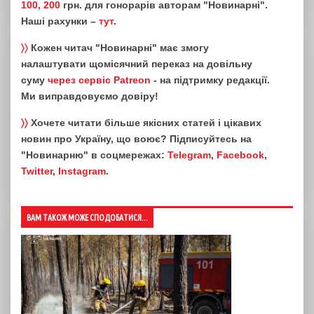
100, 200
грн. для гонорарів авторам "Новинарні".
Наші рахунки –
тут
.
〉〉
Кожен читач "Новинарні" має змогу
налаштувати щомісячний переказ на довільну
суму
через сервіс Patreon
- на підтримку редакції.
Ми виправдовуємо довіру!
〉〉
Хочете читати більше якісних статей і цікавих
новин про Україну, що воює? Підписуйтесь на
"Новинарню" в соцмережах:
Telegram
,
Facebook
,
Twitter
,
Instagram
.
ВАМ ТАКОЖ МОЖЕ СПОДОБАТИСЯ...