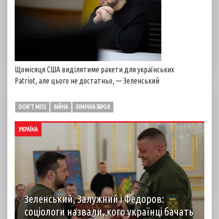
Щомісяця США виділятиме ракети для українських
Patriot, але цього не достатньо, — Зеленський
DON'T MISS
ВІЙНА
ХІМІЧНА ЗБРОЯ
УКРАЇНА
Зеленський, Залужний і Федоров:
соціологи назвали, кого українці бачать