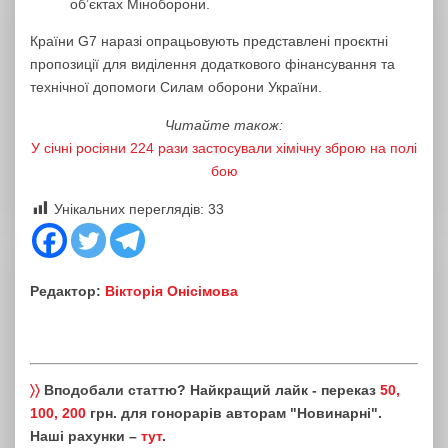
об’єктах Міноборони.
Країни G7 наразі опрацьовують представлені проєктні
пропозиції для виділення додаткового фінансування та
технічної допомоги Силам оборони України.
Читайте також:
У січні росіяни 224 рази застосували хімічну зброю на полі
бою
Унікальних переглядів:
33
Редактор:
Вікторія Онісімова
〉〉
Вподобали статтю? Найкращий лайк - переказ
50,
100, 200
грн. для гонорарів авторам "Новинарні".
Наші рахунки –
тут
.