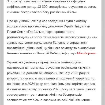
З початку повномасштабного вторгнення офіційно
зафіксовано понад 13 300 випадків застосування ворогом
хімічних боєприпасів з боку російських військ.
Про це у Кишиневі під час засідання Групи з обміну
інформацією про технічну допомогу Україні Ініціативи
Групи Семи «Глобальне партнерство проти
розповсюдження зброї та матеріалів масового знищення»
заявив заступник начальника Головного управління
протимінної діяльності, цивільного захисту та екологічної
безпеки полковник Валерій Вебер, інформує
Міноборони
.
Українська делегація представила міжнародним
партнерам динаміку застосування росіянами хімічних
речовин. За даними Міноборони, якщо у 2023 році їх
використання мало переважно епізодичний характер, то
починаючи з 2024 року інтенсивність атак стрімко зросла.
А станом на першу половину 2026 року загальний рівень
застосування противником хімічних боєприпасів
залишається стабільно високим на всій лінії зіткнення.