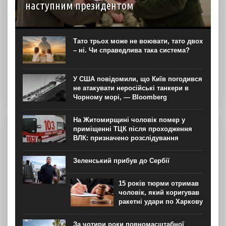
наступним президентом
Наразі в разі проведення президентських виборів
більшість українців обрали б на цю посаду чинного
президента Володимира Зеленського. На другому місці
Тато трьох може не воювати, тато двох
за підтримкою виборців опинився колишній
– ні. Чи справедлива така система?
головнокомандувач ЗСУ, а тепер...
У США повідомили, що Київ погодився
не атакувати неросійські танкери в
Чорному морі, — Bloomberg
На Житомирщині чоловік помер у
приміщенні ТЦК після проходження
ВЛК: призначено розслідування
Зеленський прибув до Сербії
15 років тюрми отримав
чоловік, який коригував
ракетні удари по Харкову
За чотири роки повномасштабної