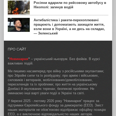
Росіяни вдарили по рейсовому автобусу в
Нікополі: загинув водій
Антибалістика і ракети-перехоплювачі
працюють і допомагають захищати життя,
коли вони в Україні, а не десь на складах,
— Зеленський
ПРО САЙТ
“
Новинарня
“
– український ньюзрум. Без фейків. В курсі
важливих подій.
Ми пишемо насамперед про війну з російськими окупантами;
про Збройні сили та їх розбудову; про армію і військових,
силовиків і ветеранів, мобілізованих/демобілізованих,
переселенців та їх проблеми; про життя на українському
Донбасі й окупованих теренах; безпекові проблеми. Не
оминаємо інші варті уваги події в Україні та світі.
У березні 2025 - лютому 2026 року “Новинарня” працює за
підтримки Європейського фонду за демократію (EED). Зміст
наших матеріалів не обов’язково відображає офіційну позицію
EED, а є виключною відповідальністю наших авторів.