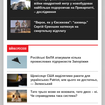
війни квадратний метр у новобудовах
найбільше подорожчав на Прикарпатті,
– дослідження
“Вирок, як у Євсюкова”: “азовець”
Сергій Єрмошин натякнув на
смертельну відплату
ВІЙНА З РОСІЄЮ
Російські БпЛА атакували кілька
промислових підприємств Запоріжжя
Щомісяця США виділятиме ракети для
українських Patriot, але цього не достатньо,
— Зеленський
Тато трьох може не воювати, тато двох – ні.
Чи справедлива така система?