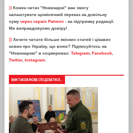
〉〉
Кожен читач "Новинарні" має змогу
налаштувати щомісячний переказ на довільну
суму
через сервіс Patreon
- на підтримку редакції.
Ми виправдовуємо довіру!
〉〉
Хочете читати більше якісних статей і цікавих
новин про Україну, що воює? Підписуйтесь на
"Новинарню" в соцмережах:
Telegram
,
Facebook
,
Twitter
,
Instagram
.
ВАМ ТАКОЖ МОЖЕ СПОДОБАТИСЯ...