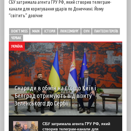
СБУ затримала агента ГРУ РФ, який створив телеграм-
канали для коригування ударів по Донеччині. Йому
“світить” довічне
DON'T MISS
MAIN
ІСТОРІЯ
ЛЮКСЕМБУРГ
ОУН
ПАНТЕОН ГЕРОЇВ
ЧЕРВАК
УКРАЇНА
Снаряди в обмін на ЄС: що Київ і
Белград отримують від візиту
Зеленського до Сербії
Візит Володимира Зеленського до Белграда став
першим в історії українсько-сербських відносин візитом
президента України до Сербії. Попри те, що Белград
СБУ затримала агента ГРУ РФ, який
залишається одним із найбільш проросійських партнерів
створив телеграм-канали для