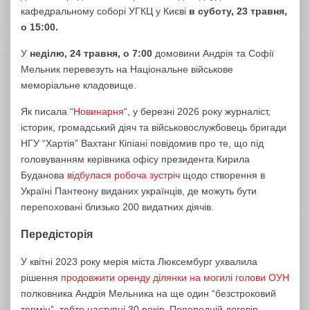
кафедральному соборі УГКЦ у Києві
в суботу, 23 травня,
о 15:00.
У
неділю, 24 травня, о 7:00
домовини Андрія та Софії
Мельник перевезуть на Національне військове
меморіальне кладовище.
Як писала “
Новинарня
“, у березні 2026 року журналіст,
історик, громадський діяч та військовослужбовець бригади
НГУ “Хартія” Вахтанг Кіпіані повідомив про те, що під
головуванням керівника офісу президента Кирила
Буданова
відбулася робоча зустріч
щодо створення в
Україні Пантеону виданих українців, де можуть бути
перепоховані близько 200 видатних діячів.
Передісторія
У квітні 2023 року мерія міста Люксембург ухвалила
рішення
продовжити оренду ділянки на могилі голови ОУН
полковника Андрія Мельника на ще один “безстроковий
термін”, тобто наступні 30 років. Попередній договір