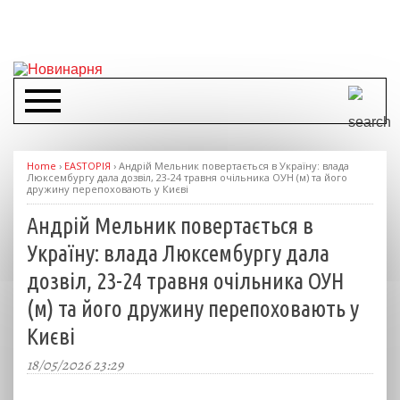
Home
›
EASTОРІЯ
›
Андрій Мельник повертається в Україну: влада
Люксембургу дала дозвіл, 23-24 травня очільника ОУН (м) та його
дружину перепоховають у Києві
Андрій Мельник повертається в
Україну: влада Люксембургу дала
дозвіл, 23-24 травня очільника ОУН
(м) та його дружину перепоховають у
Києві
18/05/2026 23:29