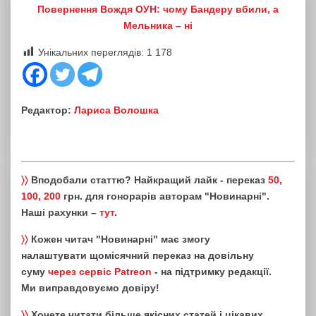
Повернення Вождя ОУН: чому Бандеру вбили, а
Мельника – ні
Унікальних переглядів:
1 178
Редактор:
Лариса Волошка
〉〉
Вподобали статтю? Найкращий лайк - переказ
50,
100, 200
грн. для гонорарів авторам "Новинарні".
Наші рахунки –
тут
.
〉〉
Кожен читач "Новинарні" має змогу
налаштувати щомісячний переказ на довільну
суму
через сервіс Patreon
- на підтримку редакції.
Ми виправдовуємо довіру!
〉〉
Хочете читати більше якісних статей і цікавих