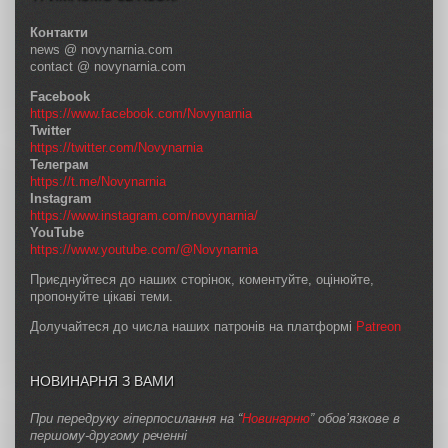
Контакти
news @ novynarnia.com
contact @ novynarnia.com
Facebook
https://www.facebook.com/Novynarnia
Twitter
https://twitter.com/Novynarnia
Телеграм
https://t.me/Novynarnia
Instagram
https://www.instagram.com/novynarnia/
YouTube
https://www.youtube.com/@Novynarnia
Приєднуйтеся до наших сторінок, коментуйте, оцінюйте,
пропонуйте цікаві теми.
Долучайтеся до числа наших патронів на платформі
Patreon
НОВИНАРНЯ З ВАМИ
При передруку гіперпосилання на “
Новинарню
” обов’язкове в
першому-другому реченні