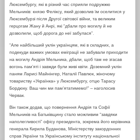
Люксембургу, які в різний час сприяли подружжю
Мельників: князю Феліксу, який дозволив їм оселитися у
Люксембурзі після Другої світової війни, та великим
герцогам Жану й Анрі, які “дбали про могилу й не
дозволили, щоб дорога до неї забулася”.
“Але найбільший уклін українцям, які в складних, а
подекуди важких умовах еміграції не забували приходити
на могилу Андрія Мельника, дбали, щоб там не згасав
вогонь пам’яті і завжди були живі квіти. Доземний уклін
паням Ларисі Майнінгер, Наталії Павлюк, жіночому
товариству «Українка» у Люксембургу, отцю Тарасу
Бордюку. Ваш чин ми пам’ятатимемо!” – наголосив
Червак.
Він також додав, що повернення Андрія та Софії
Мельників на Батьківщину стало можливим “завдяки
наполегливості” офісу президента, зокрема його керівника
генерала Кирила Буданова, Міністерству закордонних
справ України та Українському інституту національної