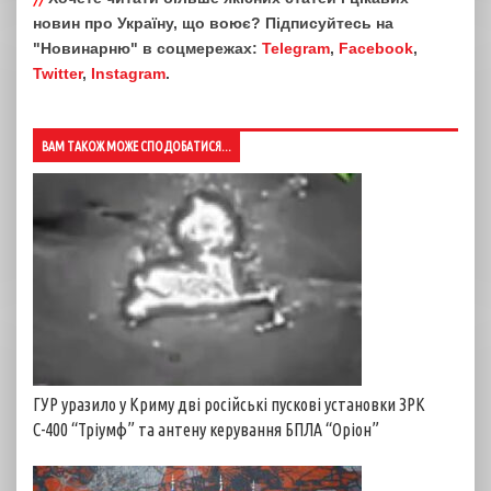
новин про Україну, що воює? Підписуйтесь на
"Новинарню" в соцмережах:
Telegram
,
Facebook
,
Twitter
,
Instagram
.
ВАМ ТАКОЖ МОЖЕ СПОДОБАТИСЯ...
ГУР уразило у Криму дві російські пускові установки ЗРК
С-400 “Тріумф” та антену керування БПЛА “Оріон”