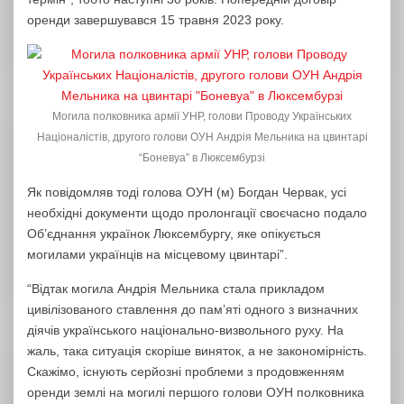
оренди завершувався 15 травня 2023 року.
Могила полковника армії УНР, голови Проводу Українських
Націоналістів, другого голови ОУН Андрія Мельника на цвинтарі
“Боневуа” в Люксембурзі
Як повідомляв тоді голова ОУН (м) Богдан Червак, усі
необхідні документи щодо пролонгації своєчасно подало
Об’єднання українок Люксембургу, яке опікується
могилами українців на місцевому цвинтарі”.
“Відтак могила Андрія Мельника стала прикладом
цивілізованого ставлення до пам’яті одного з визначних
діячів українського національно-визвольного руху. На
жаль, така ситуація скоріше виняток, а не закономірність.
Скажімо, існують серйозні проблеми з продовженням
оренди землі на могилі першого голови ОУН полковника