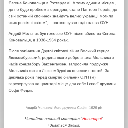
Євгена Коновальця в Роттердамі. А тому єдиним місцем,
де не буде проблем з орендою, стане Пантеон Героїв, де
свій останній спочинок знайдуть великі українці, могили
яких розсіяні світом”, – наголошував тоді голова ОУН.
Андрій Мельник був головою ОУН після вбивства Євгена
Коновальця, в 1938-1964 роках.
Після закінчення Другої світової війни Великий герцог
Люксембурзький, родина якого добре знала Мельника з
часів концтабору Заксенгаузен, запросила подружжя
Мельників жити в Люксембурзі як почесних гостей. За
декілька років перед смертю очільник ОУН (м)
зарезервував на цвинтарі місце для себе і своєї дружини
Софії Федак.
Андрій Мельник і його дружина Софія, 1929 рік
Читайте великий матеріал “
Новинарні
”
і дивіться фільм: