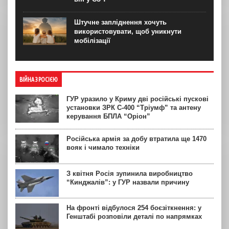
Штучне запліднення хочуть
використовувати, щоб уникнути
мобілізації
ВІЙНА З РОСІЄЮ
ГУР уразило у Криму дві російські пускові
установки ЗРК С-400 “Тріумф” та антену
керування БПЛА “Оріон”
Російська армія за добу втратила ще 1470
вояк і чимало техніки
З квітня Росія зупинила виробництво
“Кинджалів”: у ГУР назвали причину
На фронті відбулося 254 боєзіткнення: у
Генштабі розповіли деталі по напрямках