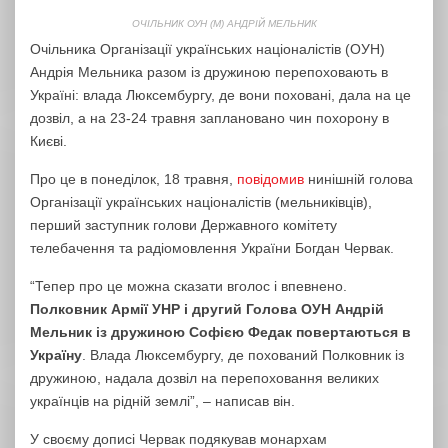
ОЧІЛЬНИК ОУН (М) АНДРІЙ МЕЛЬНИК
Очільника Організації українських націоналістів (ОУН)
Андрія Мельника разом із дружиною перепоховають в
Україні: влада Люксембургу, де вони поховані, дала на це
дозвіл, а на 23-24 травня заплановано чин похорону в
Києві.
Про це в понеділок, 18 травня,
повідомив
нинішній голова
Організації українських націоналістів (мельниківців),
перший заступник голови Державного комітету
телебачення та радіомовлення України Богдан Червак.
“Тепер про це можна сказати вголос і впевнено.
Полковник Армії УНР і другий Голова ОУН Андрій
Мельник із дружиною Софією Федак повертаються в
Україну
. Влада Люксембургу, де похований Полковник із
дружиною, надала дозвіл на перепоховання великих
українців на рідній землі”, – написав він.
У своєму дописі Червак подякував монархам