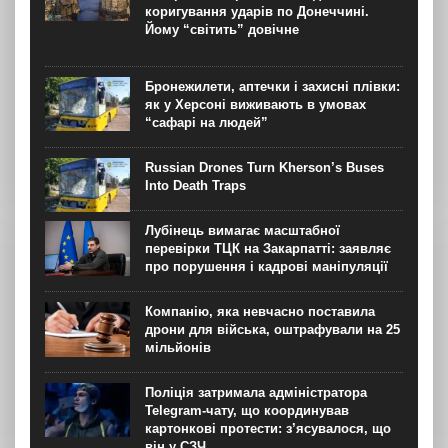
у Європі й...
коригування ударів по Донеччині.
Йому “світить” довічне
Бронежилети, аптечки і захисні плівки:
як у Херсоні виживають в умовах
“сафарі на людей”
Russian Drones Turn Kherson’s Buses
Into Death Traps
Лубінець вимагає масштабної
перевірки ТЦК на Закарпатті: заявляє
про порушення і кадрові маніпуляції
Компанію, яка невчасно поставила
дрони для війська, оштрафували на 25
мільйонів
Поліція затримала адміністратора
Telegram-чату, що координував
картонкові протести: з’ясувалося, що
він у СЗЧ