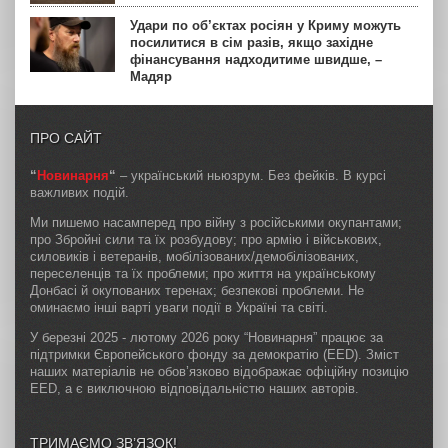
Удари по об’єктах росіян у Криму можуть
посилитися в сім разів, якщо західне
фінансування надходитиме швидше, –
Мадяр
ПРО САЙТ
“
Новинарня
“
– український ньюзрум. Без фейків. В курсі
важливих подій.
Ми пишемо насамперед про війну з російськими окупантами;
про Збройні сили та їх розбудову; про армію і військових,
силовиків і ветеранів, мобілізованих/демобілізованих,
переселенців та їх проблеми; про життя на українському
Донбасі й окупованих теренах; безпекові проблеми. Не
оминаємо інші варті уваги події в Україні та світі.
У березні 2025 - лютому 2026 року “Новинарня” працює за
підтримки Європейського фонду за демократію (EED). Зміст
наших матеріалів не обов’язково відображає офіційну позицію
EED, а є виключною відповідальністю наших авторів.
ТРИМАЄМО ЗВ’ЯЗОК!