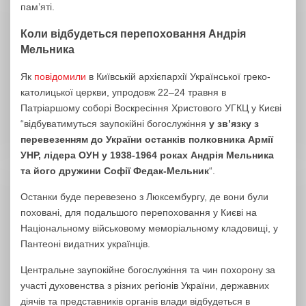
пам’яті.
Коли відбудеться перепоховання Андрія
Мельника
Як
повідомили
в Київській архієпархії Української греко-
католицької церкви, упродовж 22–24 травня в
Патріаршому соборі Воскресіння Христового УГКЦ у Києві
“відбуватимуться заупокійні богослужіння
у зв’язку з
перевезенням до України останків полковника Армії
УНР, лідера ОУН у 1938-1964 роках Андрія Мельника
та його дружини Софії Федак-Мельник
“.
Останки буде перевезено з Люксембургу, де вони були
поховані, для подальшого перепоховання у Києві на
Національному військовому меморіальному кладовищі, у
Пантеоні видатних українців.
Центральне заупокійне богослужіння та чин похорону за
участі духовенства з різних регіонів України, державних
діячів та представників органів влади відбудеться в