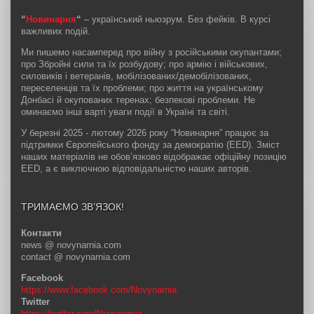
“
Новинарня
“
– український ньюзрум. Без фейків. В курсі
важливих подій.
Ми пишемо насамперед про війну з російськими окупантами;
про Збройні сили та їх розбудову; про армію і військових,
силовиків і ветеранів, мобілізованих/демобілізованих,
переселенців та їх проблеми; про життя на українському
Донбасі й окупованих теренах; безпекові проблеми. Не
оминаємо інші варті уваги події в Україні та світі.
У березні 2025 - лютому 2026 року “Новинарня” працює за
підтримки Європейського фонду за демократію (EED). Зміст
наших матеріалів не обов’язково відображає офіційну позицію
EED, а є виключною відповідальністю наших авторів.
ТРИМАЄМО ЗВ’ЯЗОК!
Контакти
news @ novynarnia.com
contact @ novynarnia.com
Facebook
https://www.facebook.com/Novynarnia
Twitter
https://twitter.com/Novynarnia