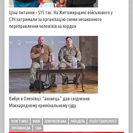
Ціна питання – $15 тис. На Житомирщині військового у
СЗЧ затримали за організацію схеми незаконного
переправлення чоловіків за кордон
Вибух в Оленівці: “азовець” дав свідчення
Міжнародному кримінальному суду
DON'T MISS
MAIN
КЛЮЧКОВСЬКА
МЕНДЕЛЬ
ПОЛІТТЕХНОЛОГІЇ
ПРОПАГАНДА
США