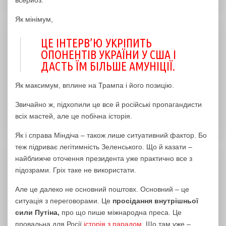
всерйоз.
Як мінімум,
ЦЕ ІНТЕРВ’Ю УКРІПИТЬ
ОПОНЕНТІВ УКРАЇНИ У США І
ДАСТЬ ЇМ БІЛЬШЕ АМУНІЦІЇ.
Як максимум, вплине на Трампа і його позицію.
Звичайно ж, підхопили це все й російські пропагандисти
всіх мастей, але це побічна історія.
Як і справа Міндіча – також лише ситуативний фактор. Бо
теж підриває легітимність Зеленського. Що й казати –
найближче оточення президента уже практично все з
підозрами. Гріх таке не використати.
Але це далеко не основний поштовх. Основний – це
ситуація з переговорами. Це
просідання внутрішньої
сили Путіна,
про що пише міжнародна преса. Це
провальна для Росії
історія з парадом
. Що там уже –