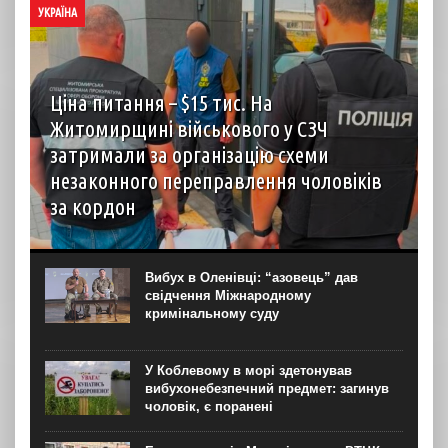
УКРАЇНА
Ціна питання – $15 тис. На
Житомирщині військового у СЗЧ
затримали за організацію схеми
незаконного переправлення чоловіків
за кордон
У Житомирській області викрили організатора схеми
незаконного переправлення чоловіків призовного віку
через державний кордон України. Як повідомили
Вибух в Оленівці: “азовець” дав
“Новинарні” в пресслужбі Спеціалізованої прокуратури у
свідчення Міжнародному
сфері оборони Центрального регіону, ним виявився...
кримінальному суду
У Коблевому в морі здетонував
вибухонебезпечний предмет: загинув
чоловік, є поранені