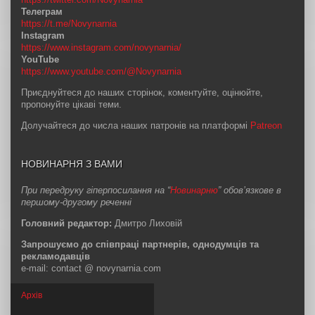
Телеграм
https://t.me/Novynarnia
Instagram
https://www.instagram.com/novynarnia/
YouTube
https://www.youtube.com/@Novynarnia
Приєднуйтеся до наших сторінок, коментуйте, оцінюйте,
пропонуйте цікаві теми.
Долучайтеся до числа наших патронів на платформі
Patreon
НОВИНАРНЯ З ВАМИ
При передруку гіперпосилання на “
Новинарню
” обов’язкове в
першому-другому реченні
Головний редактор:
Дмитро Лиховій
Запрошуємо до співпраці партнерів, однодумців та
рекламодавців
e-mail: contact @ novynarnia.com
Архів