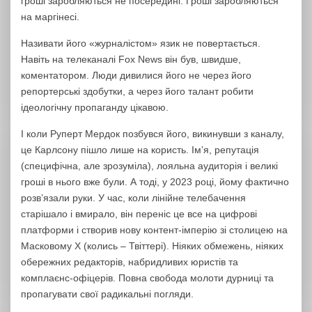
гроші заробляються не посередині. Гроші заробляються
на маргінесі.
Називати його «журналістом» язик не повертається.
Навіть на телеканалі Fox News він був, швидше,
коментатором. Люди дивилися його не через його
репортерські здобутки, а через його талант робити
ідеологічну пропаганду цікавою.
І коли Руперт Мердок позбувся його, викинувши з каналу,
це Карлсону пішло лише на користь. Імʼя, репутація
(специфічна, але зрозуміла), лояльна аудиторія і великі
гроші в нього вже були. А тоді, у 2023 році, йому фактично
розвʼязали руки. У час, коли лінійне телебачення
старішало і вмирало, він переніс це все на цифрові
платформи і створив нову контент-імперію зі столицею на
Масковому Х (колись – Твіттері). Ніяких обмежень, ніяких
обережних редакторів, набридливих юристів та
комплаєнс-офіцерів. Повна свобода молоти дурниці та
пропагувати свої радикальні погляди.