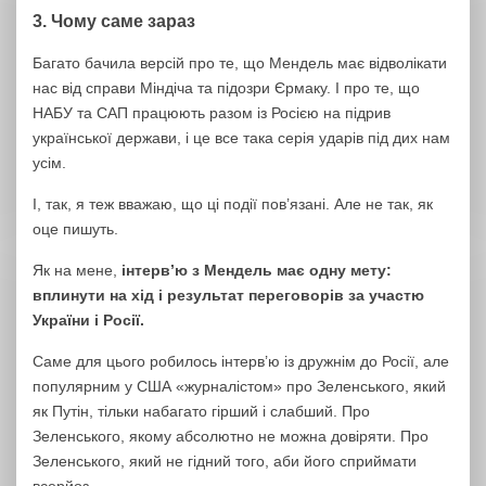
3. Чому саме зараз
Багато бачила версій про те, що Мендель має відволікати
нас від справи Міндіча та підозри Єрмаку. І про те, що
НАБУ та САП працюють разом із Росією на підрив
української держави, і це все така серія ударів під дих нам
усім.
І, так, я теж вважаю, що ці події пов’язані. Але не так, як
оце пишуть.
Як на мене,
інтерв’ю з Мендель має одну мету:
вплинути на хід і результат переговорів за участю
України і Росії.
Саме для цього робилось інтерв’ю із дружнім до Росії, але
популярним у США «журналістом» про Зеленського, який
як Путін, тільки набагато гірший і слабший. Про
Зеленського, якому абсолютно не можна довіряти. Про
Зеленського, який не гідний того, аби його сприймати