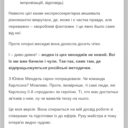
імпровізацій, відповідь)
Навколо цієї канви експрессекретарка вишивала
різноманітні викрутаси, де, може і є частка правди, але
переважно – хворобливі фантазми. І це явно йшло саме
від неї.
Проте опорні месиджі вона донесла досить чітко.
І – диво-дивне! –
жоден із цих месиджів не новий. Всі
їх ми вже бачили і чули. Так-так, саме там, де
відпрацьовуються російські методички.
З Юлією Мендель гарно попрацювали. Чи команда
Карлсона? Можливо. Проте, імовірніше, ті самі люди, які
Карлсону її й «продали» як героїню. Ті, хто має достатньо
звʼязків з ним, ну чи важелів тиску на нього.
Це моя версія. Вона спирається на мій досвід роботи зі
спікерами та підготовки їх до ефірів. Руку майстра в тому
інтерв’ю видно чудово.