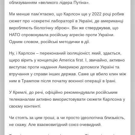
облизуванням «великого лідера Путіна».
Ми менше памʼятаємо, що Карлсон ще у 2022 році робив
сюжет про «секретні лабораторії в Україні, де американці
виробляють біологічну зброю». Він же стверджував, що
НАТО спровокувала російську агресію проти України.
Одним словом, російські методички в дії.
Ну, і Карлсон – переконаний ізоляціоніст, який, здається,
щиро вірить у концепцію America first. І, звичайно, активно
виступає проти надання Америкою допомоги Україні та
втручання у справи інших держав. Саме це вбило клин між
ним в Трампом після початку воєнної операції в Ірані.
У Кремлі, до речі, офіційно рекомендували російським
телеканалам активно використовувати сюжети Карлсона у
своєму контенті.
Чи стоять за цим гроші, а чи просто ідеологічна близькість,
не скажу. Але взаємовигідний союз очевидний.