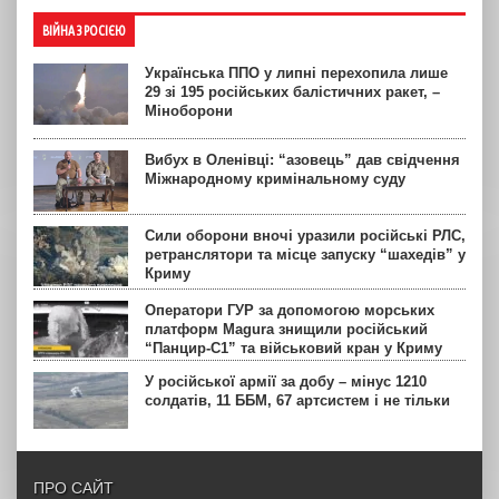
ВІЙНА З РОСІЄЮ
Українська ППО у липні перехопила лише
29 зі 195 російських балістичних ракет, –
Міноборони
Вибух в Оленівці: “азовець” дав свідчення
Міжнародному кримінальному суду
Сили оборони вночі уразили російські РЛС,
ретранслятори та місце запуску “шахедів” у
Криму
Оператори ГУР за допомогою морських
платформ Magura знищили російський
“Панцир-С1” та військовий кран у Криму
У російської армії за добу – мінус 1210
солдатів, 11 ББМ, 67 артсистем і не тільки
ПРО САЙТ