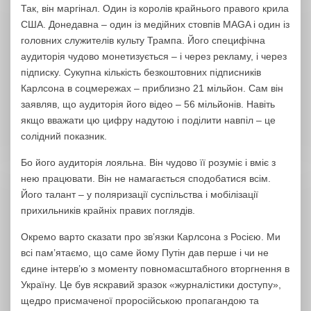
Так, він маргінал. Один із королів крайнього правого крила
США. Донедавна – один із медійних стовпів MAGA і один із
головних служителів культу Трампа. Його специфічна
аудиторія чудово монетизується – і через рекламу, і через
підписку. Сукупна кількість безкоштовних підписників
Карлсона в соцмережах – приблизно 21 мільйон. Сам він
заявляв, що аудиторія його відео – 56 мільйонів. Навіть
якщо вважати цю цифру надутою і поділити навпіл – це
солідний показник.
Бо його аудиторія лояльна. Він чудово її розуміє і вміє з
нею працювати. Він не намагається сподобатися всім.
Його талант – у поляризації суспільства і мобілізації
прихильників крайніх правих поглядів.
Окремо варто сказати про звʼязки Карлсона з Росією. Ми
всі пам’ятаємо, що саме йому Путін дав перше і чи не
єдине інтерв’ю з моменту повномасштабного вторгнення в
Україну. Це був яскравий зразок «журналістики доступу»,
щедро присмаченої проросійською пропагандою та