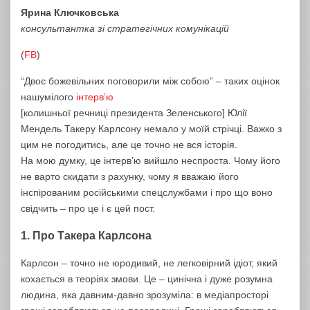
Ярина Ключковська
консультантка зі стратегічних комунікацій
(
FB
)
“Двоє божевільних поговорили між собою” – таких оцінок
нашумілого
інтервʼю
[колишньої речниці президента Зеленського] Юлії
Мендель Такеру Карлсону немало у моїй стрічці. Важко з
цим не погодитись, але це точно не вся історія.
На мою думку, це інтерв’ю вийшло неспроста. Чому його
не варто скидати з рахунку, чому я вважаю його
інспірованим російськими спецслужбами і про що воно
свідчить – про це і є цей пост.
1. Про Такера Карлсона
Карлсон – точно не юродивий, не легковірний ідіот, який
кохається в теоріях змови. Це – цинічна і дуже розумна
людина, яка давним-давно зрозуміла: в медіапросторі