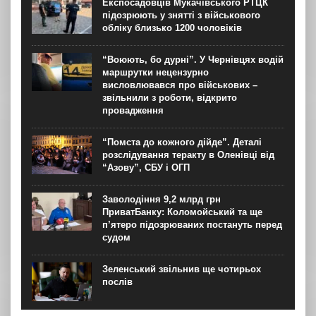
Експосадовців Мукачівського РТЦК
підозрюють у знятті з військового
обліку близько 1200 чоловіків
“Воюють, бо дурні”. У Чернівцях водій
маршрутки нецензурно
висловлювався про військових –
звільнили з роботи, відкрито
провадження
“Помста до кожного дійде”. Деталі
розслідування теракту в Оленівці від
“Азову”, СБУ і ОГП
Заволодіння 9,2 млрд грн
ПриватБанку: Коломойський та ще
п’ятеро підозрюваних постануть перед
судом
Зеленський звільнив ще чотирьох
послів