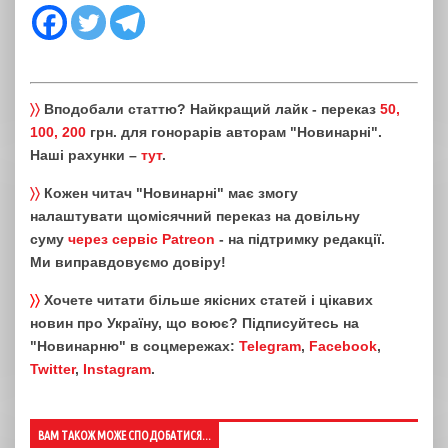
〉〉
Вподобали статтю? Найкращий лайк - переказ
50,
100, 200
грн. для гонорарів авторам "Новинарні".
Наші рахунки –
тут
.
〉〉
Кожен читач "Новинарні" має змогу
налаштувати щомісячний переказ на довільну
суму
через сервіс Patreon
- на підтримку редакції.
Ми виправдовуємо довіру!
〉〉
Хочете читати більше якісних статей і цікавих
новин про Україну, що воює? Підписуйтесь на
"Новинарню" в соцмережах:
Telegram
,
Facebook
,
Twitter
,
Instagram
.
ВАМ ТАКОЖ МОЖЕ СПОДОБАТИСЯ...