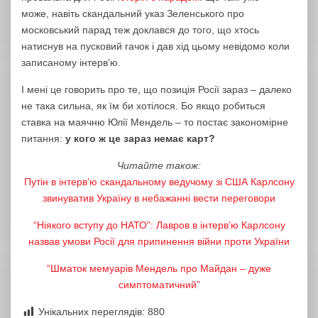
може, навіть скандальний указ Зеленського про
московський парад теж доклався до того, що хтось
натиснув на пусковий гачок і дав хід цьому невідомо коли
записаному інтервʼю.
І мені це говорить про те, що позиція Росії зараз – далеко
не така сильна, як їм би хотілося. Бо якщо робиться
ставка на маячню Юлії Мендель – то постає закономірне
питання:
у кого ж це зараз немає карт?
Читайте також:
Путін в інтерв’ю скандальному ведучому зі США Карлсону
звинуватив Україну в небажанні вести переговори
“Ніякого вступу до НАТО”: Лавров в інтервʼю Карлсону
назвав умови Росії для припинення війни проти України
“Шматок мемуарів Мендель про Майдан – дуже
симптоматичний”
Унікальних переглядів:
880