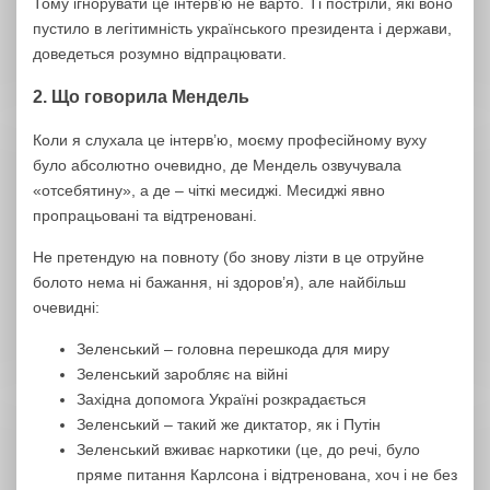
Тому ігнорувати це інтерв’ю не варто. Ті постріли, які воно
пустило в легітимність українського президента і держави,
доведеться розумно відпрацювати.
2. Що говорила Мендель
Коли я слухала це інтерв’ю, моєму професійному вуху
було абсолютно очевидно, де Мендель озвучувала
«отсебятину», а де – чіткі месиджі. Месиджі явно
пропрацьовані та відтреновані.
Не претендую на повноту (бо знову лізти в це отруйне
болото нема ні бажання, ні здоров’я), але найбільш
очевидні:
Зеленський – головна перешкода для миру
Зеленський заробляє на війні
Західна допомога Україні розкрадається
Зеленський – такий же диктатор, як і Путін
Зеленський вживає наркотики (це, до речі, було
пряме питання Карлсона і відтренована, хоч і не без