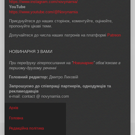
https://www.instagram.com/novynarnia/
YouTube
https://www.youtube.com/@Novynarnia
Приєднуйтеся до наших сторінок, коментуйте, оцінюйте,
пропонуйте цікаві теми.
Долучайтеся до числа наших патронів на платформі
Patreon
НОВИНАРНЯ З ВАМИ
При передруку гіперпосилання на “
Новинарню
” обов’язкове в
першому-другому реченні
Головний редактор:
Дмитро Лиховій
Запрошуємо до співпраці партнерів, однодумців та
рекламодавців
e-mail: contact @ novynarnia.com
Архів
Головна
Редакційна політика