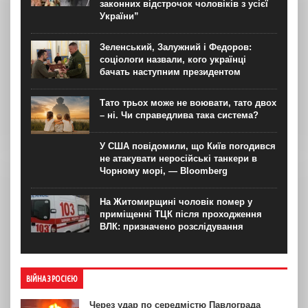
законних відстрочок чоловіків з усієї
України”
Зеленський, Залужний і Федоров:
соціологи назвали, кого українці
бачать наступним президентом
Тато трьох може не воювати, тато двох
– ні. Чи справедлива така система?
У США повідомили, що Київ погодився
не атакувати неросійські танкери в
Чорному морі, — Bloomberg
На Житомирщині чоловік помер у
приміщенні ТЦК після проходження
ВЛК: призначено розслідування
ВІЙНА З РОСІЄЮ
Через удар по середмістю Павлограда