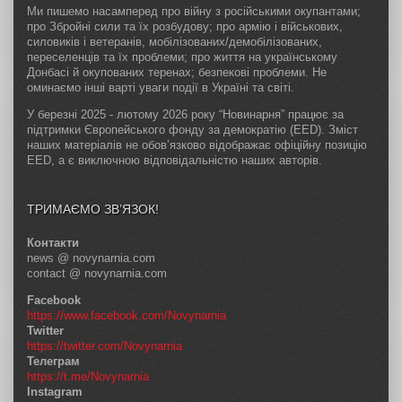
Ми пишемо насамперед про війну з російськими окупантами;
про Збройні сили та їх розбудову; про армію і військових,
силовиків і ветеранів, мобілізованих/демобілізованих,
переселенців та їх проблеми; про життя на українському
Донбасі й окупованих теренах; безпекові проблеми. Не
оминаємо інші варті уваги події в Україні та світі.
У березні 2025 - лютому 2026 року “Новинарня” працює за
підтримки Європейського фонду за демократію (EED). Зміст
наших матеріалів не обов’язково відображає офіційну позицію
EED, а є виключною відповідальністю наших авторів.
ТРИМАЄМО ЗВ’ЯЗОК!
Контакти
news @ novynarnia.com
contact @ novynarnia.com
Facebook
https://www.facebook.com/Novynarnia
Twitter
https://twitter.com/Novynarnia
Телеграм
https://t.me/Novynarnia
Instagram