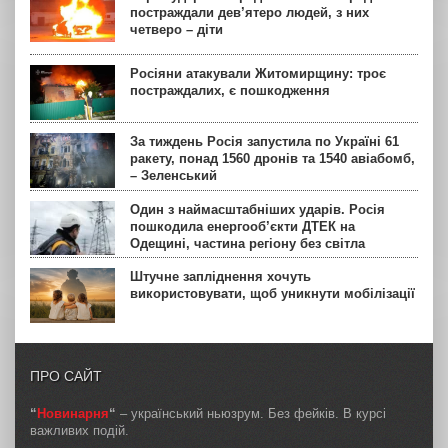
постраждали дев’ятеро людей, з них
четверо – діти
Росіяни атакували Житомирщину: троє
постраждалих, є пошкодження
За тиждень Росія запустила по Україні 61
ракету, понад 1560 дронів та 1540 авіабомб,
– Зеленський
Один з наймасштабніших ударів. Росія
пошкодила енергооб’єкти ДТЕК на
Одещині, частина регіону без світла
Штучне запліднення хочуть
використовувати, щоб уникнути мобілізації
ПРО САЙТ
“
Новинарня
“
– український ньюзрум. Без фейків. В курсі
важливих подій.