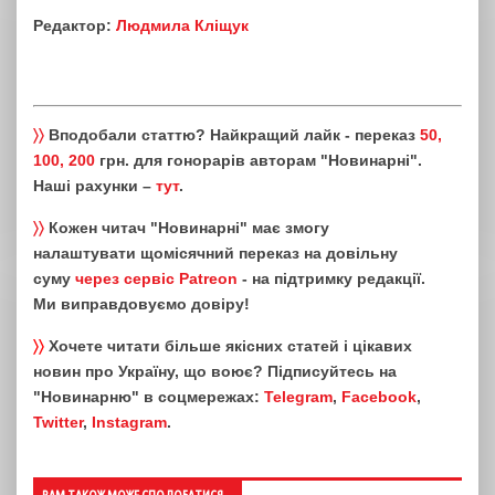
Редактор:
Людмила Кліщук
〉〉
Вподобали статтю? Найкращий лайк - переказ
50,
100, 200
грн. для гонорарів авторам "Новинарні".
Наші рахунки –
тут
.
〉〉
Кожен читач "Новинарні" має змогу
налаштувати щомісячний переказ на довільну
суму
через сервіс Patreon
- на підтримку редакції.
Ми виправдовуємо довіру!
〉〉
Хочете читати більше якісних статей і цікавих
новин про Україну, що воює? Підписуйтесь на
"Новинарню" в соцмережах:
Telegram
,
Facebook
,
Twitter
,
Instagram
.