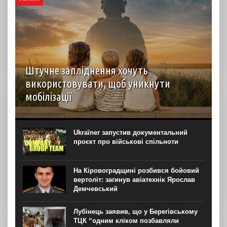
Штучне запліднення хочуть
використовувати, щоб уникнути
мобілізації
З початку повномасштабного вторгнення в Україні
з’явилися прицільні запити на ЕКЗ трьома ембріонами.
Попит на процедуру може бути пов’язаний із нормою
Ukraїner запустив документальний
закону про відстрочку мобілізації батьків, що мають
проєкт про військові спільноти
троє...
На Кіровоградщині розбився бойовий
вертоліт: загинув авіатехнік Ярослав
Демчевський
Лубінець заявив, що у Берегівському
ТЦК “одним кліком позбавляли