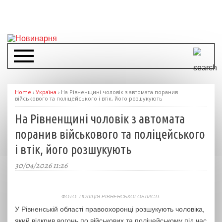
Home
›
Україна
›
На Рівненщині чоловік з автомата поранив
військового та поліцейського і втік, його розшукують
На Рівненщині чоловік з автомата
поранив військового та поліцейського
і втік, його розшукують
30/04/2026 11:26
ФОТО: ПОЛІЦІЯ РІВНЕНСЬКОЇ ОБЛАСТІ.
У Рівненській області правоохоронці розшукують чоловіка,
який відкрив вогонь по військових та поліцейському під час