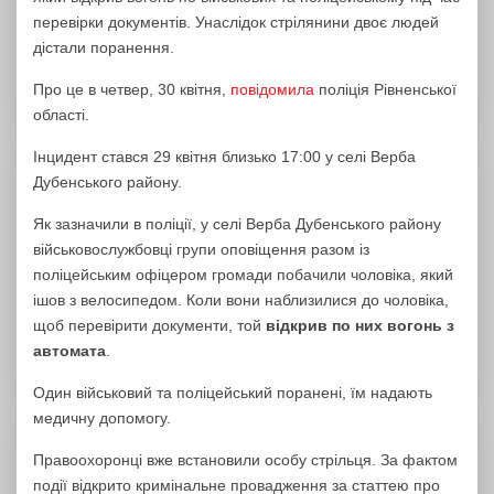
перевірки документів. Унаслідок стрілянини двоє людей
дістали поранення.
Про це в четвер, 30 квітня,
повідомила
поліція Рівненської
області.
Інцидент стався 29 квітня близько 17:00 у селі Верба
Дубенського району.
Як зазначили в поліції, у селі Верба Дубенського району
військовослужбовці групи оповіщення разом із
поліцейським офіцером громади побачили чоловіка, який
ішов з велосипедом. Коли вони наблизилися до чоловіка,
щоб перевірити документи, той
відкрив по них вогонь з
автомата
.
Один військовий та поліцейський поранені, їм надають
медичну допомогу.
Правоохоронці вже встановили особу стрільця. За фактом
події відкрито кримінальне провадження за статтею про