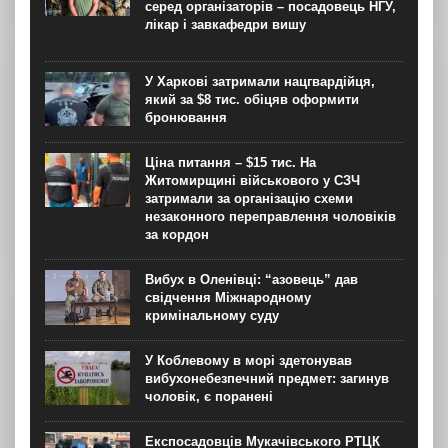
серед організаторів – посадовець НГУ,
лікар і завкафедри вишу
У Харкові затримали нацгвардійця,
який за $8 тис. обіцяв оформити
бронювання
Ціна питання – $15 тис. На
Житомирщині військового у СЗЧ
затримали за організацію схеми
незаконного переправлення чоловіків
за кордон
Вибух в Оленівці: “азовець” дав
свідчення Міжнародному
кримінальному суду
У Коблевому в морі здетонував
вибухонебезпечний предмет: загинув
чоловік, є поранені
Експосадовців Мукачівського РТЦК