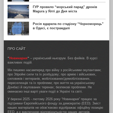
ГУР провело “морський парад” дронів
Magura у Ялті до Дня міста
Росія вдарила по стадіону “Чорноморець”
в Одесі, є постраждалі
ПРО САЙТ
“
Новинарня
“
– український ньюзрум. Без фейків. В курсі
важливих подій.
Ми пишемо насамперед про війну з російськими окупантами;
про Збройні сили та їх розбудову; про армію і військових,
силовиків і ветеранів, мобілізованих/демобілізованих,
переселенців та їх проблеми; про життя на українському
Донбасі й окупованих теренах; безпекові проблеми. Не
оминаємо інші варті уваги події в Україні та світі.
У березні 2025 - лютому 2026 року “Новинарня” працює за
підтримки Європейського фонду за демократію (EED). Зміст
наших матеріалів не обов’язково відображає офіційну позицію
EED, а є виключною відповідальністю наших авторів.