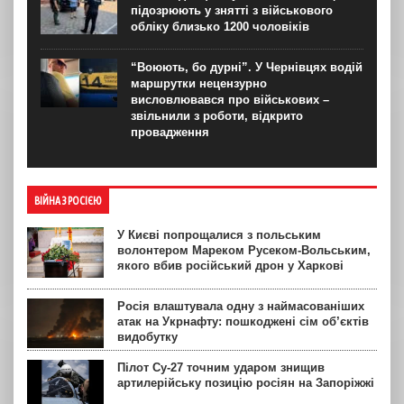
підозрюють у знятті з військового
обліку близько 1200 чоловіків
“Воюють, бо дурні”. У Чернівцях водій
маршрутки нецензурно
висловлювався про військових –
звільнили з роботи, відкрито
провадження
ВІЙНА З РОСІЄЮ
У Києві попрощалися з польським
волонтером Мареком Русеком-Вольським,
якого вбив російський дрон у Харкові
Росія влаштувала одну з наймасованіших
атак на Укрнафту: пошкоджені сім об’єктів
видобутку
Пілот Су-27 точним ударом знищив
артилерійську позицію росіян на Запоріжжі