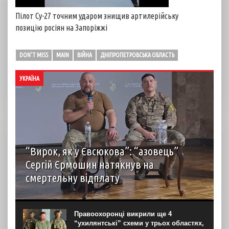
Пілот Су-27 точним ударом знищив артилерійську
позицію росіян на Запоріжжі
DON'T MISS
MAIN
ВІЙНА
ДНІПРОПЕТРОВСЬКА ОБЛАСТЬ
УКРАЇНА
“Вирок, як у Євсюкова”: “азовець”
Сергій Єрмошин натякнув на
смертельну відплату
Капітан Сергій Єрмошин (“Єрмалай”), колишній
військовополонений, а нині – заступник командира
бригади з тилу, начальник тилу 12-ї бригади
Правоохоронці викрили ще 4
спеціального призначення НГУ “Азов”, вважає, що усіх
“ухилянтські” схеми у трьох областях,
росіян, дотичних до репресій...