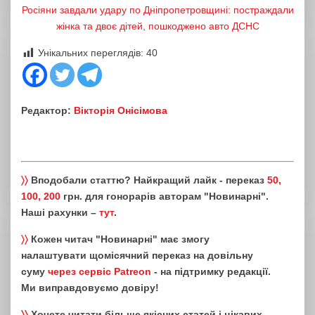
Росіяни завдали удару по Дніпропетровщині: постраждали
жінка та двоє дітей, пошкоджено авто ДСНС
Унікальних переглядів:
40
Редактор:
Вікторія Онісімова
〉〉
Вподобали статтю? Найкращий лайк - переказ
50,
100, 200
грн. для гонорарів авторам "Новинарні".
Наші рахунки –
тут
.
〉〉
Кожен читач "Новинарні" має змогу
налаштувати щомісячний переказ на довільну
суму
через сервіс Patreon
- на підтримку редакції.
Ми виправдовуємо довіру!
〉〉
Хочете читати більше якісних статей і цікавих