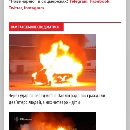
"Новинарню" в соцмережах:
Telegram
,
Facebook
,
Twitter
,
Instagram
.
ВАМ ТАКОЖ МОЖЕ СПОДОБАТИСЯ...
Через удар по середмістю Павлограда постраждали
дев’ятеро людей, з них четверо – діти