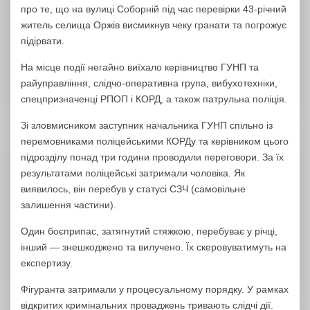
про те, що на вулиці Соборній під час перевірки 43-річний
житель селища Оржів висмикнув чеку гранати та погрожує
підірвати.
На місце події негайно виїхало керівництво ГУНП та
райуправління, слідчо-оперативна група, вибухотехніки,
спецпризначенці РПОП і КОРД, а також патрульна поліція.
Зі зловмисником заступник начальника ГУНП спільно із
перемовниками поліцейськими КОРДу та керівником цього
підрозділу понад три години проводили переговори. За їх
результатами поліцейські затримали чоловіка. Як
виявилось, він перебув у статусі СЗЧ (самовільне
залишення частини).
Один боєприпас, затягнутий стяжкою, перебуває у річці,
інший — знешкоджено та вилучено. Їх скеровуватимуть на
експертизу.
Фігуранта затримали у процесуальному порядку. У рамках
відкритих кримінальних проваджень тривають слідчі дії.