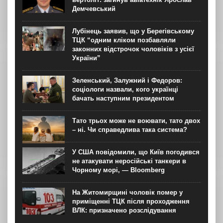
Демчевський
Лубінець заявив, що у Берегівському
ТЦК “одним кліком позбавляли
законних відстрочок чоловіків з усієї
України”
Зеленський, Залужний і Федоров:
соціологи назвали, кого українці
бачать наступним президентом
Тато трьох може не воювати, тато двох
– ні. Чи справедлива така система?
У США повідомили, що Київ погодився
не атакувати неросійські танкери в
Чорному морі, — Bloomberg
На Житомирщині чоловік помер у
приміщенні ТЦК після проходження
ВЛК: призначено розслідування