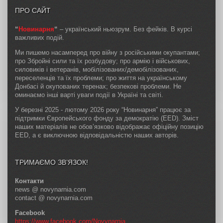
ПРО САЙТ
“
Новинарня
“
– український ньюзрум. Без фейків. В курсі
важливих подій.
Ми пишемо насамперед про війну з російськими окупантами;
про Збройні сили та їх розбудову; про армію і військових,
силовиків і ветеранів, мобілізованих/демобілізованих,
переселенців та їх проблеми; про життя на українському
Донбасі й окупованих теренах; безпекові проблеми. Не
оминаємо інші варті уваги події в Україні та світі.
У березні 2025 - лютому 2026 року “Новинарня” працює за
підтримки Європейського фонду за демократію (EED). Зміст
наших матеріалів не обов’язково відображає офіційну позицію
EED, а є виключною відповідальністю наших авторів.
ТРИМАЄМО ЗВ’ЯЗОК!
Контакти
news @ novynarnia.com
contact @ novynarnia.com
Facebook
https://www.facebook.com/Novynarnia