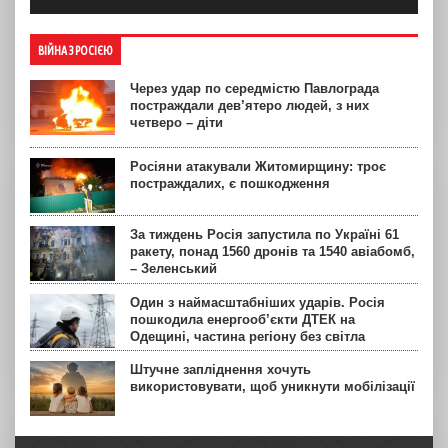
ВІЙНА З РОСІЄЮ
Через удар по середмістю Павлограда
постраждали дев’ятеро людей, з них
четверо – діти
Росіяни атакували Житомирщину: троє
постраждалих, є пошкодження
За тиждень Росія запустила по Україні 61
ракету, понад 1560 дронів та 1540 авіабомб,
– Зеленський
Один з наймасштабніших ударів. Росія
пошкодила енергооб’єкти ДТЕК на
Одещині, частина регіону без світла
Штучне запліднення хочуть
використовувати, щоб уникнути мобілізації