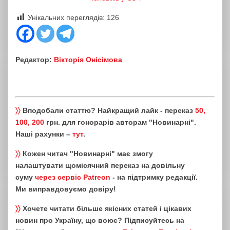
Унікальних переглядів:
126
Редактор:
Вікторія Онісімова
〉〉
Вподобали статтю? Найкращий лайк - переказ
50,
100, 200
грн. для гонорарів авторам "Новинарні".
Наші рахунки –
тут
.
〉〉
Кожен читач "Новинарні" має змогу
налаштувати щомісячний переказ на довільну
суму
через сервіс Patreon
- на підтримку редакції.
Ми виправдовуємо довіру!
〉〉
Хочете читати більше якісних статей і цікавих
новин про Україну, що воює? Підписуйтесь на