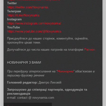
Twitter
https://twitter.com/Novynarnia
Телеграм
https://t.me/Novynarnia
Instagram
https://www.instagram.com/novynarnia/
YouTube
https://www.youtube.com/@Novynarnia
Приєднуйтеся до наших сторінок, коментуйте, оцінюйте,
пропонуйте цікаві теми.
Долучайтеся до числа наших патронів на платформі
Patreon
НОВИНАРНЯ З ВАМИ
При передруку гіперпосилання на “
Новинарню
” обов’язкове в
першому-другому реченні
Головний редактор:
Дмитро Лиховій
Запрошуємо до співпраці партнерів, однодумців та
рекламодавців
e-mail: contact @ novynarnia.com