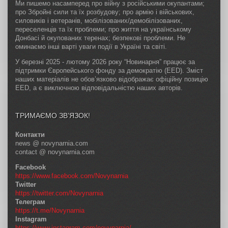
Ми пишемо насамперед про війну з російськими окупантами;
про Збройні сили та їх розбудову; про армію і військових,
силовиків і ветеранів, мобілізованих/демобілізованих,
переселенців та їх проблеми; про життя на українському
Донбасі й окупованих теренах; безпекові проблеми. Не
оминаємо інші варті уваги події в Україні та світі.
У березні 2025 - лютому 2026 року “Новинарня” працює за
підтримки Європейського фонду за демократію (EED). Зміст
наших матеріалів не обов’язково відображає офіційну позицію
EED, а є виключною відповідальністю наших авторів.
ТРИМАЄМО ЗВ’ЯЗОК!
Контакти
news @ novynarnia.com
contact @ novynarnia.com
Facebook
https://www.facebook.com/Novynarnia
Twitter
https://twitter.com/Novynarnia
Телеграм
https://t.me/Novynarnia
Instagram
https://www.instagram.com/novynarnia/