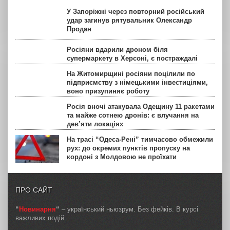
У Запоріжжі через повторний російський
удар загинув рятувальник Олександр
Продан
Росіяни вдарили дроном біля
супермаркету в Херсоні, є постраждалі
На Житомирщині росіяни поцілили по
підприємству з німецькими інвестиціями,
воно призупиняє роботу
Росія вночі атакувала Одещину 11 ракетами
та майже сотнею дронів: є влучання на
дев’яти локаціях
На трасі “Одеса-Рені” тимчасово обмежили
рух: до окремих пунктів пропуску на
кордоні з Молдовою не проїхати
ПРО САЙТ
“
Новинарня
“
– український ньюзрум. Без фейків. В курсі
важливих подій.