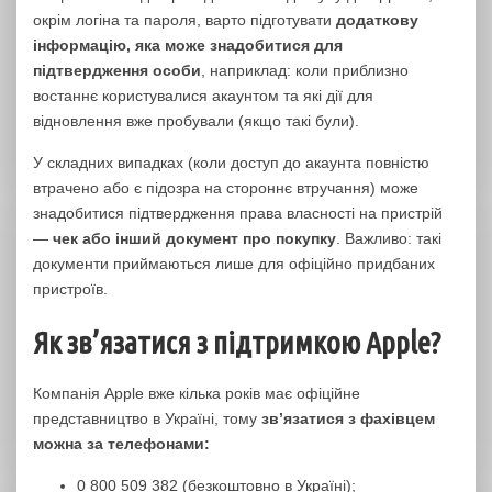
окрім логіна та пароля, варто підготувати
додаткову
інформацію, яка може знадобитися для
підтвердження особи
, наприклад: коли приблизно
востаннє користувалися акаунтом та які дії для
відновлення вже пробували (якщо такі були).
У складних випадках (коли доступ до акаунта повністю
втрачено або є підозра на стороннє втручання) може
знадобитися підтвердження права власності на пристрій
—
чек або інший документ про покупку
. Важливо: такі
документи приймаються лише для офіційно придбаних
пристроїв.
Як зв’язатися з підтримкою Apple?
Компанія Apple вже кілька років має офіційне
представництво в Україні, тому
зв’язатися з фахівцем
можна за телефонами:
0 800 509 382 (безкоштовно в Україні);