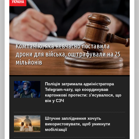
УКРАЇНА
Компанію, яка невчасно поставила
дрони для війська, оштрафували на 25
мільйонів
Господарський суд Рівненської області вирішив стягнути
з ТОВ “Домпромбуд” на користь ДП Міністерства
оборони “Агенція оборонних закупівель” 24,88 млн грн за
Поліція затримала адміністратора
невчасно поставлені дрони. Про це свідчить рішення
Telegram-чату, що координував
суду...
картонкові протести: з’ясувалося, що
він у СЗЧ
Штучне запліднення хочуть
використовувати, щоб уникнути
мобілізації