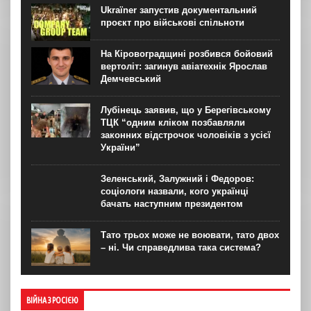
Ukraїner запустив документальний
проєкт про військові спільноти
На Кіровоградщині розбився бойовий
вертоліт: загинув авіатехнік Ярослав
Демчевський
Лубінець заявив, що у Берегівському
ТЦК “одним кліком позбавляли
законних відстрочок чоловіків з усієї
України”
Зеленський, Залужний і Федоров:
соціологи назвали, кого українці
бачать наступним президентом
Тато трьох може не воювати, тато двох
– ні. Чи справедлива така система?
ВІЙНА З РОСІЄЮ