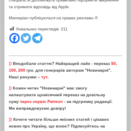
та отримати відповідь від Apple.
Матеріал публікується на правах реклами ℗
Унікальних переглядів:
211
〉〉
Вподобали статтю? Найкращий лайк - переказ
50,
100, 200
грн. для гонорарів авторам "Новинарні".
Наші рахунки –
тут
.
〉〉
Кожен читач "Новинарні" має змогу
налаштувати щомісячний переказ на довільну
суму
через сервіс Patreon
- на підтримку редакції.
Ми виправдовуємо довіру!
〉〉
Хочете читати більше якісних статей і цікавих
новин про Україну, що воює? Підписуйтесь на