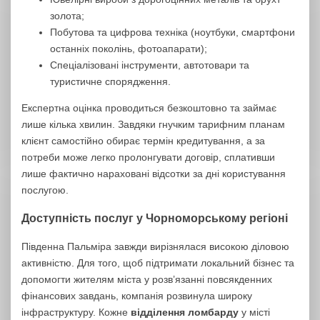
золота;
Побутова та цифрова техніка (ноутбуки, смартфони
останніх поколінь, фотоапарати);
Спеціалізовані інструменти, автотовари та
туристичне спорядження.
Експертна оцінка проводиться безкоштовно та займає
лише кілька хвилин. Завдяки гнучким тарифним планам
клієнт самостійно обирає термін кредитування, а за
потреби може легко пролонгувати договір, сплативши
лише фактично нараховані відсотки за дні користування
послугою.
Доступність послуг у Чорноморському регіоні
Південна Пальміра завжди вирізнялася високою діловою
активністю. Для того, щоб підтримати локальний бізнес та
допомогти жителям міста у розв’язанні повсякденних
фінансових завдань, компанія розвинула широку
інфраструктуру. Кожне
відділення ломбарду
у місті