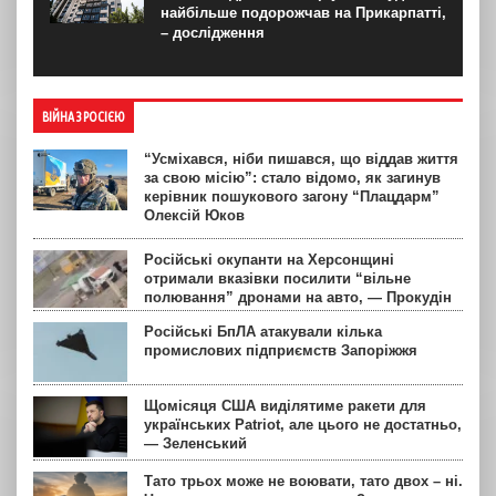
найбільше подорожчав на Прикарпатті,
– дослідження
ВІЙНА З РОСІЄЮ
“Усміхався, ніби пишався, що віддав життя
за свою місію”: стало відомо, як загинув
керівник пошукового загону “Плацдарм”
Олексій Юков
Російські окупанти на Херсонщині
отримали вказівки посилити “вільне
полювання” дронами на авто, — Прокудін
Російські БпЛА атакували кілька
промислових підприємств Запоріжжя
Щомісяця США виділятиме ракети для
українських Patriot, але цього не достатньо,
— Зеленський
Тато трьох може не воювати, тато двох – ні.