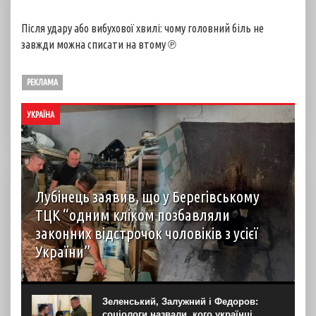
Після удару або вибухової хвилі: чому головний біль не
завжди можна списати на втому ℗
РЕКЛАМА
УКРАЇНА
Лубінець заявив, що у Берегівському
ТЦК “одним кліком позбавляли
законних відстрочок чоловіків з усієї
України”
Під час моніторингового візиту до Берегівського РТЦК
та СП представник уповноваженого Верховної Ради з
питань захисту прав людини в Закарпатській області
Зеленський, Залужний і Федоров:
Андрій Крючков зафіксував масові порушення. Про це
соціологи назвали, кого українці