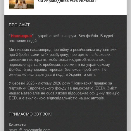
Чи справедлива така система?
ПРО САЙТ
“
Новинарня
“
– український ньюзрум. Без фейків. В курсі
важливих подій.
Ми пишемо насамперед про війну з російськими окупантами;
про Збройні сили та їх розбудову; про армію і військових,
силовиків і ветеранів, мобілізованих/демобілізованих,
переселенців та їх проблеми; про життя на українському
Донбасі й окупованих теренах; безпекові проблеми. Не
оминаємо інші варті уваги події в Україні та світі.
У березні 2025 - лютому 2026 року “Новинарня” працює за
підтримки Європейського фонду за демократію (EED). Зміст
наших матеріалів не обов’язково відображає офіційну позицію
EED, а є виключною відповідальністю наших авторів.
ТРИМАЄМО ЗВ’ЯЗОК!
Контакти
news @ novynarnia.com