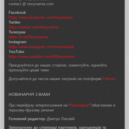
contact @ novynarnia.com
Facebook
https://www.facebook.com/Novynarnia
Twitter
https://twitter.com/Novynarnia
Телеграм
https://t.me/Novynarnia
Instagram
https://www.instagram.com/novynarnia/
YouTube
https://www.youtube.com/@Novynarnia
Приєднуйтеся до наших сторінок, коментуйте, оцінюйте,
пропонуйте цікаві теми.
Долучайтеся до числа наших патронів на платформі
Patreon
НОВИНАРНЯ З ВАМИ
При передруку гіперпосилання на “
Новинарню
” обов’язкове в
першому-другому реченні
Головний редактор:
Дмитро Лиховій
Запрошуємо до співпраці партнерів, однодумців та