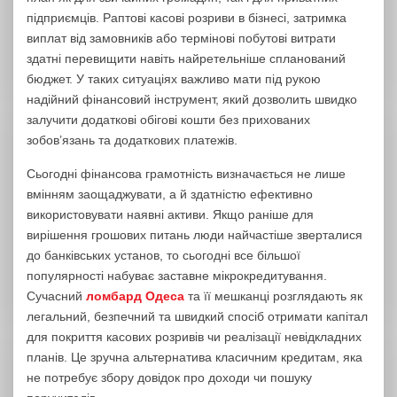
підприємців. Раптові касові розриви в бізнесі, затримка
виплат від замовників або термінові побутові витрати
здатні перевищити навіть найретельніше спланований
бюджет. У таких ситуаціях важливо мати під рукою
надійний фінансовий інструмент, який дозволить швидко
залучити додаткові обігові кошти без прихованих
зобов’язань та додаткових платежів.
Сьогодні фінансова грамотність визначається не лише
вмінням заощаджувати, а й здатністю ефективно
використовувати наявні активи. Якщо раніше для
вирішення грошових питань люди найчастіше зверталися
до банківських установ, то сьогодні все більшої
популярності набуває заставне мікрокредитування.
Сучасний
ломбард Одеса
та її мешканці розглядають як
легальний, безпечний та швидкий спосіб отримати капітал
для покриття касових розривів чи реалізації невідкладних
планів. Це зручна альтернатива класичним кредитам, яка
не потребує збору довідок про доходи чи пошуку