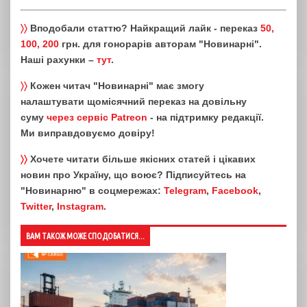
〉〉
Вподобали статтю? Найкращий лайк - переказ
50,
100, 200
грн. для гонорарів авторам "Новинарні".
Наші рахунки –
тут
.
〉〉
Кожен читач "Новинарні" має змогу
налаштувати щомісячний переказ на довільну
суму
через сервіс Patreon
- на підтримку редакції.
Ми виправдовуємо довіру!
〉〉
Хочете читати більше якісних статей і цікавих
новин про Україну, що воює? Підписуйтесь на
"Новинарню" в соцмережах:
Telegram
,
Facebook
,
Twitter
,
Instagram
.
ВАМ ТАКОЖ МОЖЕ СПОДОБАТИСЯ...