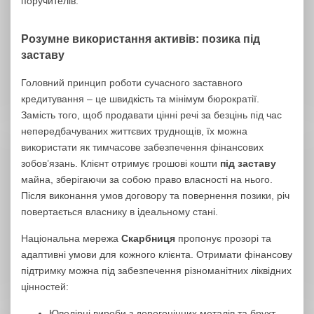
поручителів.
Розумне використання активів: позика під
заставу
Головний принцип роботи сучасного заставного
кредитування – це швидкість та мінімум бюрократії.
Замість того, щоб продавати цінні речі за безцінь під час
непередбачуваних життєвих труднощів, їх можна
використати як тимчасове забезпечення фінансових
зобов’язань. Клієнт отримує грошові кошти
під заставу
майна, зберігаючи за собою право власності на нього.
Після виконання умов договору та повернення позики, річ
повертається власнику в ідеальному стані.
Національна мережа
Скарбниця
пропонує прозорі та
адаптивні умови для кожного клієнта. Отримати фінансову
підтримку можна під забезпечення різноманітних ліквідних
цінностей:
Ювелірні вироби з дорогоцінних металів та брухт