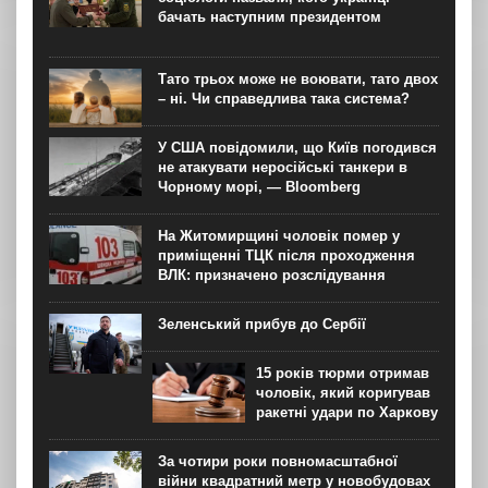
в...
бачать наступним президентом
Тато трьох може не воювати, тато двох
– ні. Чи справедлива така система?
У США повідомили, що Київ погодився
не атакувати неросійські танкери в
Чорному морі, — Bloomberg
На Житомирщині чоловік помер у
приміщенні ТЦК після проходження
ВЛК: призначено розслідування
Зеленський прибув до Сербії
15 років тюрми отримав
чоловік, який коригував
ракетні удари по Харкову
За чотири роки повномасштабної
війни квадратний метр у новобудовах