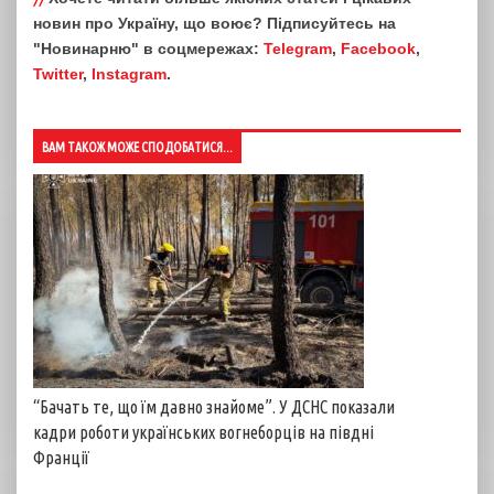
новин про Україну, що воює? Підписуйтесь на
"Новинарню" в соцмережах:
Telegram
,
Facebook
,
Twitter
,
Instagram
.
ВАМ ТАКОЖ МОЖЕ СПОДОБАТИСЯ...
“Бачать те, що їм давно знайоме”. У ДСНС показали
кадри роботи українських вогнеборців на півдні
Франції