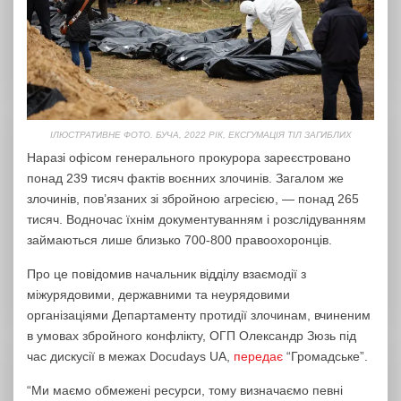
ІЛЮСТРАТИВНЕ ФОТО. БУЧА, 2022 РІК, ЕКСГУМАЦІЯ ТІЛ ЗАГИБЛИХ
Наразі офісом генерального прокурора зареєстровано
понад 239 тисяч фактів воєнних злочинів. Загалом же
злочинів, пов’язаних зі збройною агресією, — понад 265
тисяч. Водночас їхнім документуванням і розслідуванням
займаються лише близько 700-800 правоохоронців.
Про це повідомив начальник відділу взаємодії з
міжурядовими, державними та неурядовими
організаціями Департаменту протидії злочинам, вчиненим
в умовах збройного конфлікту, ОГП Олександр Зюзь під
час дискусії в межах Docudays UA,
передає
“Громадське”.
“Ми маємо обмежені ресурси, тому визначаємо певні