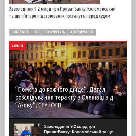
Заволодіння 9,2 млрд грн ПриватБанку: Коломойський
та ще п’ятеро підозрюваних постануть перед судом
DON'T MISS
ОГП
ПРОКУРАТУРА
РОЗСЛІДУВАННЯ
УКРАЇНА
“Помста до кожного дійде”. Деталі
розслідування теракту в Оленівці від
“Азову”, СБУ і ОГП
автор: Наталія Терамае 28 липня рідні вцілілих
“азовців” в Оленівці виступили із шокуючою заявою.
Мовляв, списки полонених у “бараці 200”, де стався
Заволодіння 9,2 млрд грн
вибух, укладав полонений представник корпусу. Заява...
ПриватБанку: Коломойський та ще