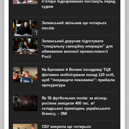
п’ятеро підозрюваних постануть перед
судом
Зеленський звільнив ще чотирьох
послів
Зеленський доручив підготувати
“спеціальну санкційну операцію” для
обмеження воєнної промисловості
Росії
На Буковині й Волині посадовці ТЦК
фіктивно мобілізували понад 120 осіб,
щоб “покращити показники”: прийшла
прокуратура
Як 56 футбольних полів: за місяць
росіяни знищили 400 тис. м²
складських приміщень українського
бізнесу, – ЗМІ
СБУ викрила ще чотирьох