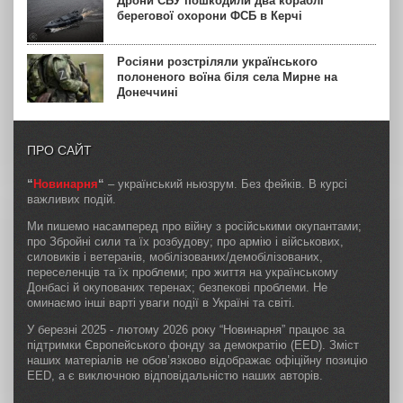
Дрони СБУ пошкодили два кораблі
берегової охорони ФСБ в Керчі
Росіяни розстріляли українського
полоненого воїна біля села Мирне на
Донеччині
ПРО САЙТ
“
Новинарня
“
– український ньюзрум. Без фейків. В курсі
важливих подій.
Ми пишемо насамперед про війну з російськими окупантами;
про Збройні сили та їх розбудову; про армію і військових,
силовиків і ветеранів, мобілізованих/демобілізованих,
переселенців та їх проблеми; про життя на українському
Донбасі й окупованих теренах; безпекові проблеми. Не
оминаємо інші варті уваги події в Україні та світі.
У березні 2025 - лютому 2026 року “Новинарня” працює за
підтримки Європейського фонду за демократію (EED). Зміст
наших матеріалів не обов’язково відображає офіційну позицію
EED, а є виключною відповідальністю наших авторів.