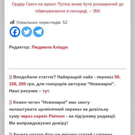
Ордер Гааги на арешт Путіна може бути розширений до
обвинувачення в геноциді, – ЗМІ
Унікальних переглядів:
52
Редактор:
Людмила Кліщук
〉〉
Вподобали статтю? Найкращий лайк - переказ
50,
100, 200
грн. для гонорарів авторам "Новинарні".
Наші рахунки –
тут
.
〉〉
Кожен читач "Новинарні" має змогу
налаштувати щомісячний переказ на довільну
суму
через сервіс Patreon
- на підтримку редакції.
Ми виправдовуємо довіру!
〉〉
Хочете читати більше якісних статей і цікавих