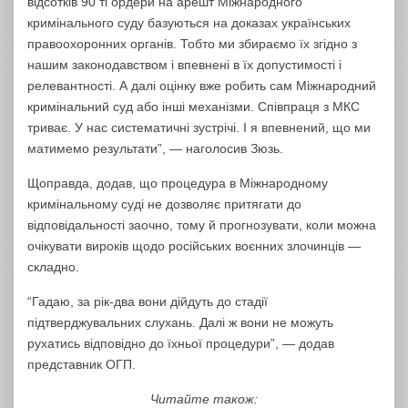
відсотків 90 ті ордери на арешт Міжнародного
кримінального суду базуються на доказах українських
правоохоронних органів. Тобто ми збираємо їх згідно з
нашим законодавством і впевнені в їх допустимості і
релевантності. А далі оцінку вже робить сам Міжнародний
кримінальний суд або інші механізми. Співпраця з МКС
триває. У нас систематичні зустрічі. І я впевнений, що ми
матимемо результати”, — наголосив Зюзь.
Щоправда, додав, що процедура в Міжнародному
кримінальному суді не дозволяє притягати до
відповідальності заочно, тому й прогнозувати, коли можна
очікувати вироків щодо російських воєнних злочинців —
складно.
“Гадаю, за рік-два вони дійдуть до стадії
підтверджувальних слухань. Далі ж вони не можуть
рухатись відповідно до їхньої процедури”, — додав
представник ОГП.
Читайте також: